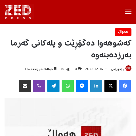
Menu
هه‌واڵ
کەشوهەوا دەگۆڕێت و پلەکانی گەرما
بەرزدەبنەوە
زێدپرێس
2023-12-16
0
151
خولەک خوێندنەوە 1
Facebook
X
LinkedIn
Messenger
WhatsApp
Telegram
Viber
هاوبه‌شكردن به‌ ئیمه‌یڵ