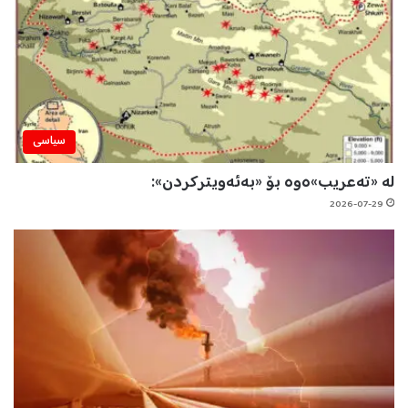
سیاسی
لە «تەعریب»ەوە بۆ «بەئەویترکردن»:
2026-07-29