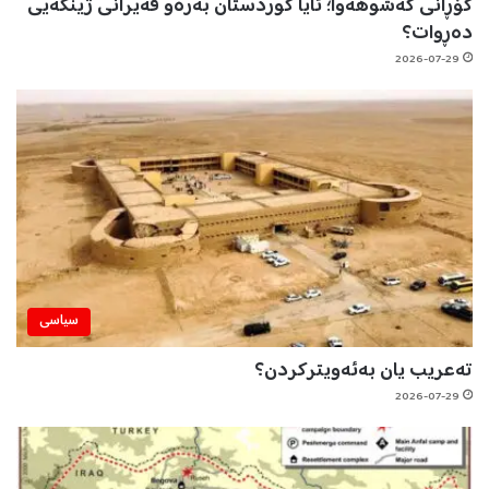
گۆڕانی کەشوهەوا؛ ئایا کوردستان بەرەو قەیرانی ژینگەیی
دەڕوات؟
2026-07-29
سیاسی
تەعریب یان بەئەویترکردن؟
2026-07-29