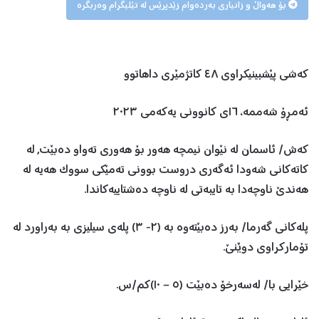
بۆ هەواڵ و زانیاری بەردەوام زێدپرێس لە تێلیگرام وەربگرە
کەشى پێشبینیکراوى ٤٨ کاتژمێرى داهاتوو
ئەمڕۆ شەممە، ١٦ی کانوونی یەکەمی ٢٠٢٣
کەش/ ئاسمان لە نێوان نیمچە هەور بۆ هەوری تەواو دەبێت, لە
کاتەکانی شەودا ئەگەری دروست بوونی تەمێکی سووک هەیە لە
هەندێ ناوچەدا بە تایبەتی لە ناوچە دەشتاییەکاندا.
پلەکانی گەرما/ بەرز دەبێتەوە بە (٢- ٣) پلەی سیلیزی بە بەراورد لە
تۆمارکراوی دوێنێ.
خێرایی با/ لەسەرخۆ دەبێت (٥ – ١٠)کم/س.