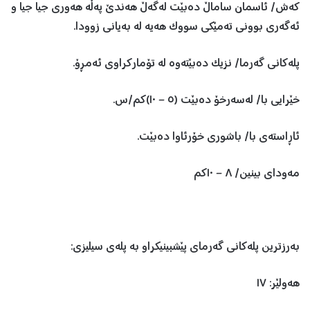
کەش/ ئاسمان ساماڵ دەبێت لەگەڵ هەندێ پەڵە هەوری جیا جیا و
ئەگەری بوونی تەمێکی سووک هەیە لە بەیانی زوودا.
پلەکانی گەرما/ نزیک دەبێتەوە لە تۆمارکراوی ئەمڕۆ.
خێرایی با/ لەسەرخۆ دەبێت (٥ – ١٠)کم/س.
ئاڕاستەی با/ باشوری خۆرئاوا دەبێت.
مەوداى بینین/ ٨ – ١٠کم
بەرزترین پلەکانی گەرمای پێشبینیکراو بە پلەی سیلیزی:
هەولێر: ١٧