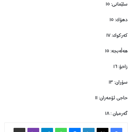
سلێمانی: ١٥
دهۆک: ١٥
کەرکوک: ١٧
هەڵەبجە: ١٥
زاخۆ: ١٦
سۆران: ١٣
حاجی ئۆمەران: ١١
گەرمیان : ١٨
Facebook
X
LinkedIn
Messenger
WhatsApp
Telegram
Viber
هاوبه‌شكردن به‌ ئیمه‌یڵ