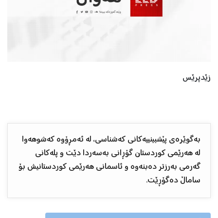
زێدپرێس
بەگوێرەی پێشبینییەکانی کەشناسی، لە ئەمڕۆوە کەشوهەوا
لە هەرێمی کوردستان گۆڕانی بەسەردا دێت و پلەکانی
گەرمی بەرزتر دەبنەوە و ئاسمانی هەرێمی کوردستانیش بۆ
ساماڵ دەگۆڕێت.