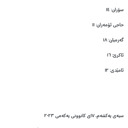
سۆران: ١٤
حاجی ئۆمەران: ١١
گەرمیان: ١٨
ئاکرێ: ١٦
ئامێدی: ١٢
سبەی یەکشەم، ١٧ی کانوونی یەکەمی ٢٠٢٣