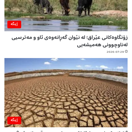
ژینگه‌
زۆنگاوەکانی عێراق؛ لە نێوان گەڕانەوەی ئاو و مەترسیی
لەناوچوونی هەمیشەیی
2026-07-29
ژینگه‌