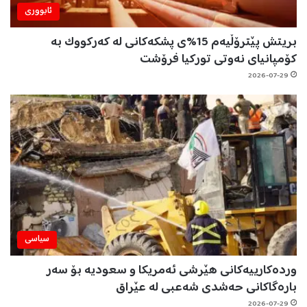
ئابووری
بریتش پێترۆڵیەم 15%ی پشکەکانی لە کەرکووک بە
کۆمپانیای نەوتی تورکیا فرۆشت
2026-07-29
سیاسی
وردەکارییەکانی هێرشی ئەمریکا و سعودیە بۆ سەر
بارەگاکانی حەشدی شەعبی لە عێراق
2026-07-29