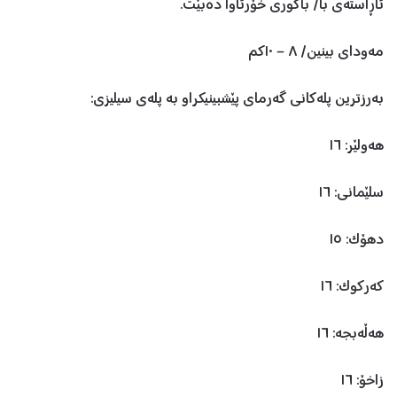
ئاڕاستەی با/ باکورى خۆرئاوا دەبێت.
مەوداى بینین/ ٨ – ١٠کم
بەرزترین پلەکانی گەرمای پێشبینیکراو بە پلەی سیلیزی:
هەولێر: ١٦
سلێمانی: ١٦
دهۆک: ١٥
کەرکوک: ١٦
هەڵەبجە: ١٦
زاخۆ: ١٦