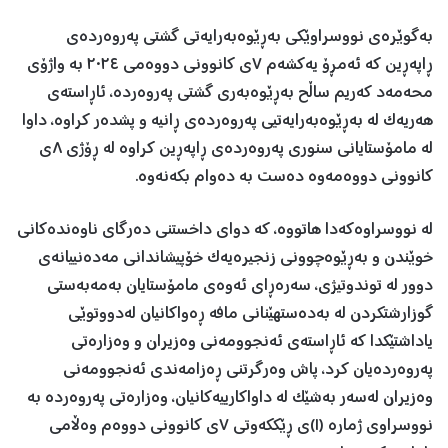
بەگوێرەی نووسراوێکی بەڕێوەبەرایەتی گشتی پەروەردەی
ڕاپەڕین کە ئەمڕۆ یەکشەم ٧ی کانوونی دووەمی ٢٠٢٤ بە واژۆی
محەمەد کەریم ساڵح بەڕێوەبەری گشتی پەروەردە، ئاڕاستەی
هەریەک لە بەڕێوەبەرایەتیی پەروەردەی ڕانیە و پشدەر کراوە، داوا
لە مامۆستایانی سنوری پەروەردەی ڕاپەڕین کراوە لە ڕۆژی ٨ی
کانوونی دووەمەوە دەست بە دەوام بکەنەوە.
لە نووسراوەکەدا هاتووە، کە دوای داخستنی دەرگای ناوەندەکانی
خوێندن و بەڕێوەچوونی زنجیرەیەک خۆپیشاندانی مەدەنییانەی
دوور لە توندوتیژی، سەرەڕای ئەوەی مامۆستایان بەمەبەستی
گوزارشتکردن لە بەدەستهێنانی مافە ڕەواکانیان لەدووتوێی
یاداشتێکدا کە ئاڕاستەی ئەنجوومەنی وەزیران و وەزارەتی
پەروەردەیان کرد، پاش وەرگرتنی ڕەزامەندی ئەنجوومەنی
وەزیران لەسەر بەشێک لە داواکارییەکانیان، وەزارەتی پەروەردە بە
نووسراوی ژمارە (١)ی ڕێککەوتی ٧ی کانوونی دووەم وەڵامی