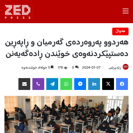
Menu
هه‌واڵ
هەردوو پەروەردەی گەرمیان و ڕاپەڕین
دەستپێکردنەوەی خوێندن ڕادەگەیەنن
زێدپرێس
2024-01-07
0
178
3 خولەک خوێندنەوە
Facebook
X
LinkedIn
Messenger
WhatsApp
Telegram
Viber
هاوبه‌شكردن به‌ ئیمه‌یڵ