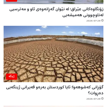
زۆنگاوەکانی عێراق؛ لە نێوان گەڕانەوەی ئاو و مەترسیی
لەناوچوونی هەمیشەیی
2026-07-29
ژینگه‌
گۆڕانی کەشوهەوا؛ ئایا کوردستان بەرەو قەیرانی ژینگەیی
دەڕوات؟
2026-07-29