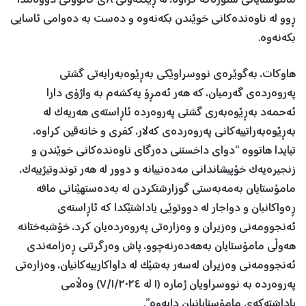
مامۆستایانی سنورەکە کراوە، لە ڕێککەوتی ٨ی کانوونی دووەمدا
ڕوو لە ناوەندەکانی خوێندن بکەنەوە و دەست بە دەوامی ئاسایی
بکەنەوە.
هاوکات، بەگوێرەی نووسراوێکی بەڕێوەبەرایەتی گشتی
پەروەردەی گەرمیان، کە هەر ئەمڕۆ یەکشەم بە واژۆی دارا
ئەحمەد بەڕێوەبەری گشتی پەروەردە ئاڕاستەی هەریەک لە
بەڕێوەبەراتییەکانی پەروەردەی کەلار، کفری و خانەقین کراوە،
تیایدا هاتووە “دوای داخستنی دەرگای ناوەندەکانی خوێندن و
زنجیرەیەک خۆپیشاندانی مەدەنییانە و دوور لە هەر توندوتیژییەک،
مامۆستایان بەمەبەستی گوزارشتکردن لە بەدەستهێنانی مافە
ڕەواکانیان و دواجار لە دووتوێی یاداشتێکدا کە ئاڕاستەی
ئەنجوومەنی وەزیران و وەزارەتی پەروەردەیان کرد، خۆشبەختانە
هەوڵی مامۆستایان بەهەدەرنەچوو، پاش وەرگرتنی ڕەزامەندی
ئەنجوومەنی وەزیران لەسەر بەشێک لە داواکارییەکانیان، وەزارەتی
پەروەردە بە نووسراویان ژمارە (١ لە ٧/١/٢٠٢٤) وەڵامی
یاداشتەکەی مامۆستایانیان دایەوە”.