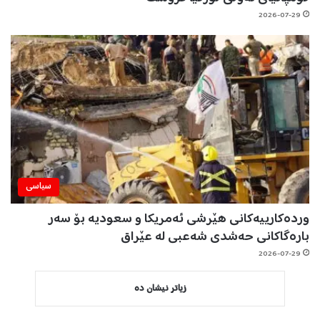
2026-07-29
سیاسی
وردەکارییەکانی هێرشی ئەمریکا و سعودیە بۆ سەر
بارەگاکانی حەشدی شەعبی لە عێراق
2026-07-29
زیاتر نیشان دە