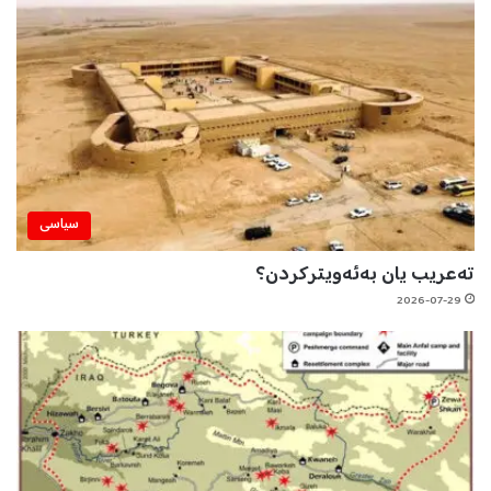
سیاسی
تەعریب یان بەئەویترکردن؟
2026-07-29