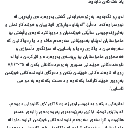
یاداشتەکەی دایەوە.
لەو ڕوانگەیەوە، بەڕێوەبەرایەتی گشتی پەروەردەی ڕاپەڕین لە
نووسراوەکەدا دەڵێ: “لەپێناو دواڕۆژی قوتابییان و خوێندکارانمان و
بەفیڕۆنەچوونی ساڵێکی خوێندنیان و دووپاتکردنەوەی پاڵپشتی بۆ
مامۆستایان لەپێناو بەدیهێنانی سەرجەم ماف و داوا ڕەواکانیان کە
سەرجەمیان داواکاری ڕەوا و یاسایین، لە سۆنگەی دڵسۆزی و
خەمخۆری مامۆستایان بۆ پڕۆسەی پەروەردە و فێرکردن داوا لە
ناوەندەکانی خوێندنی سنوری پەروەردەکانتان بکەن لە ٨/١/٢٠٢٤
ڕوو لە ناوەندەکانی خوێندن بکەن و دەرگای ناوەندەکانی خوێندن
بەڕووی خوێندکاراندا بکەنەوە و دەست بکەنەوە بە دوامی
ئاسایی”.
لەلایەکی دیکە و بە نووسراوی ژمارە ١٦٤ی ٧ی کانوونی دووەم،
کە واژۆی ئومێد تۆفیق بەڕێوەبەری پەروەردەی ڕانیەی لەسەر
هاتووە و ئاڕاستەی سەرجەم ناوەندەکانی خوێندن کراوە، داوا لە