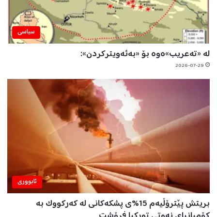
سیاسی
لە «تەعریب»ەوە بۆ «بەئەویترکردن»:
2026-07-29
ئابووری
بریتش پێترۆڵیەم 15%ی پشکەکانی لە کەرکووک بە
کۆمپانیای نەوتی تورکیا فرۆشت