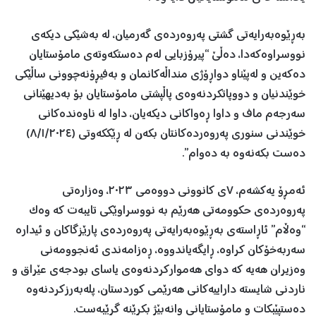
بەڕێوەبەرایەتی گشتی پەروەردەی گەرمیان، لە بەشێکی دیکەی
نووسراوەکەدا، دەڵێ “پیرۆزبایی لەم دەستکەوتەی مامۆستایان
دەکەین و لەپێناو دواڕۆژی منداڵەکانمان و بەفیڕۆنەچوونی ساڵێکی
خوێندنیان و دووپاتکردنەوەی پاڵپشتی مامۆستایان بۆ بەدیهێنانی
سەرجەم ماف و داوا ڕەواکانی دیکەیان، داوا لە ناوەندەکانی
خوێندنی سنوری پەروەردەکانتان بکەن لە ڕێککەوتی (٨/١/٢٠٢٤)
دەست بکەنەوە بە دەوام”.
ئەمڕۆ یەکشەم، ٧ی کانوونی دووەمی ٢٠٢٣، وەزارەتی
پەروەردەی حکوومەتی هەرێم بە نووسراوێکی تایبەت کە وەک
“وەڵام” ئاڕاستەی بەڕێوەبەرایەتی پەروەردەی پارێزگاکان و ئیدارە
سەربەخۆکان کراوە، ڕایگەیاندووە، ڕەزامەندی ئەنجوومەنی
وەزیران هەیە کە دوای هەموارکردنەوەی یاسای بودجەی عێراق و
ناردنی شایستە داراییەکانی هەرێمی کوردستان، پلەبەرزکردنەوە
دەستپێبکات و مامۆستایانی وانەبێژ بکرێنە گرێبەست.