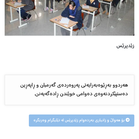
زێدپرێس
هەردوو بەڕێوەبەرایەتی پەروەردەی گەرمیان و ڕاپەڕین
دەستپێکردنەوەی دەوامی خوێندن ڕادەگەیەنن.
بۆ هەواڵ و زانیاری بەردەوام زێدپرێس لە تێلیگرام وەربگرە