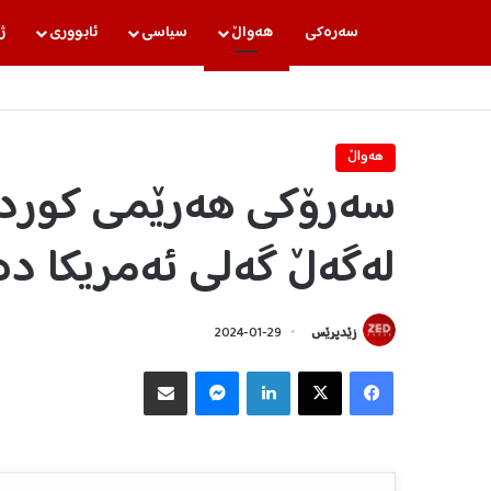
سه‌ره‌كی
هه‌واڵ
سیاسی
ئابووری
ژ
هه‌واڵ
سەرۆكی هەرێمی كوردست
لەگەڵ گەلی ئەمریكا د
زێدپرێس
2024-01-29
Facebook
X
LinkedIn
Messenger
هاوبه‌شكردن به‌ ئیمه‌یڵ