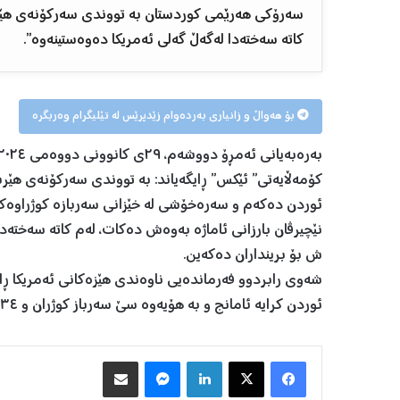
سەرۆکی هەرێمی کوردستان بە تووندی سەرکۆنەی هێرش
كاتە سەختەدا لەگەڵ گەلی ئەمریكا دەوەستینەوە”.
بۆ هەواڵ و زانیاری بەردەوام زێدپرێس لە تێلیگرام وەربگرە
كۆمەڵایەتی” ئێكس” ڕایگەیاند: بە تووندی سەركۆنەی هێرش
ئوردن دەكەم و سەرەخۆشی لە خێزانی سەربازە كوژراوەك
نێچیرڤان بارزانی ئاماژە بەوەش دەكات، لەم كاتە سەختەد
ش بۆ برینداران دەكەین.
شەوی رابردوو فەرماندەیی ناوەندی ھێزەكانی ئەمریكا ڕایگ
ئوردن كرایە ئامانج و بە هۆیەوە سێ سەرباز كوژران و ٣٤سەربازی دیكەش برینداربوون.
Facebook
X
LinkedIn
Messenger
هاوبه‌شكردن به‌ ئیمه‌یڵ