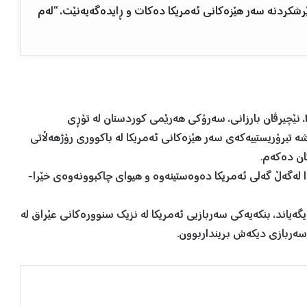
کردنە سەر هێزەکانی ئەمریکا دەکات و ڕایدەگەیەنێت، “لەم
بەرەبەیانی ئەمڕۆ دووشەم، ٢٩ی کانوونی دووەمی ٢٠٢٤، نێچیرڤان بارزانی، سەرۆكی هەرێمی كوردستان لە تۆڕی
ە تیرۆریستییەكەی سەر هێزەكانی ئەمریكا لە باكووری رۆژهەڵاتی
ان دەكەم.
ا لەگەڵ گەلی ئەمریكا دەوەستینەوە و هیوای چاكبوونەوەی خێرا-
ەیاند، بنكەیەكی سەربازیی ئەمریكا لە نزیك سنوورەكانی عێراق لە