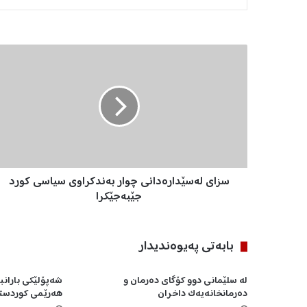
س
ز
ا
ی
ل
ە
س
ێ
د
سزای لەسێدارەدانی چوار بەندکراوی سیاسی کورد
ا
ر
جێبەجێکرا
ە
د
ا
بابه‌تی په‌یوه‌ندیدار
ن
ی
لە سلێمانی دوو کۆگای دەرمان و
شه‌پۆلێكی باران
چ
دەرمانخانەیەک داخران
هه‌رێمی كوردستان
و