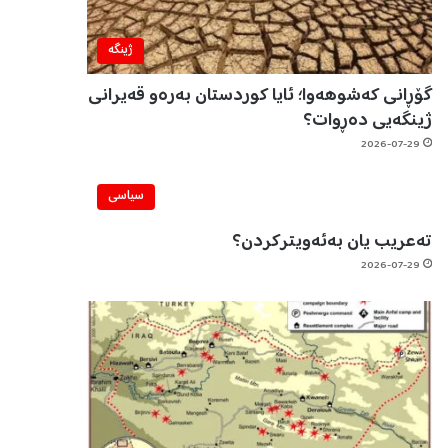
ژینگه‌
گۆڕانی کەشوهەوا؛ ئایا کوردستان بەرەو قەیرانی
ژینگەیی دەڕوات؟
2026-07-29
سیاسی
تەعریب یان بەئەویترکردن؟
2026-07-29