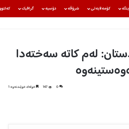
ینگه‌
كۆمه‌ڵایه‌تی
شرۆڤه‌
دۆسیه‌
گرافیك
كه‌لتوو
ان: لەم كاتە سەختەدا
ەوەستینەوە
0
147
خولەک خوێندنەوە 1