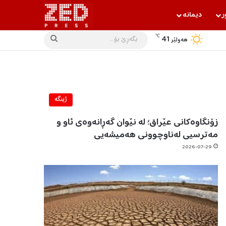
ر
دیمانه‌
℃
41
بگه‌ڕێ
هه‌ولێر
بۆ...
ژینگه‌
زۆنگاوەکانی عێراق؛ لە نێوان گەڕانەوەی ئاو و
مەترسیی لەناوچوونی هەمیشەیی
2026-07-29