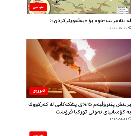
سیاسی
لە «تەعریب»ەوە بۆ «بەئەویترکردن»:
2026-07-29
ئابووری
بریتش پێترۆڵیەم 15%ی پشکەکانی لە کەرکووک
بە کۆمپانیای نەوتی تورکیا فرۆشت
2026-07-29
سیاسی