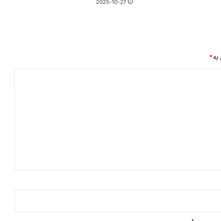
و
2025-10-27
ش
ە
ف
ا
ف
 بە
*
ی
ە
ت
ە
ی
ل
ە
ئ
ێ
م
ە
ی
ا
ن
د
ە