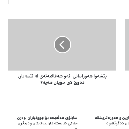
پ
ێ
ش
ە
و
ا
ه
ە
و
پێشەوا هەورامانی: ئەو شەفافیەتەی لە ئێمەیان
ر
ا
دەوێ لای خۆیان هەیە؟
م
ا
ن
ی
:
بارین و هەورەتریشقە
سایلۆی هەڵەبجە بۆ جووتیاران: وەرن
ئ
 ده‌گرێته‌وه‌
چەکی شایستە داراییەکانتان وەربگرن
ە