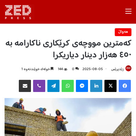
Menu
هه‌واڵ
کەمترین مووچەی کرێکاری ناکارامە بە
٤٥٠ هەزار دینار دیاریکرا
زێدپرێس
2025-08-05
0
144
خولەک خوێندنەوە 1
Facebook
X
LinkedIn
Messenger
WhatsApp
Telegram
Viber
هاوبه‌شكردن به‌ ئیمه‌یڵ