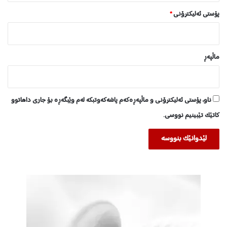
ە
پۆستی ئەلیکترۆنی
*
ر
ی
ماڵپه‌ڕ
ناو، پۆستی ئەلیکترۆنی و ماڵپەڕەکەم پاشەکەوتبکە لەم وێبگەڕە بۆ جاری داهاتوو
کاتێک تێبینیم نووسی.