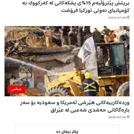
بریتش پێترۆڵیەم 15%ی پشکەکانی لە کەرکووک بە
کۆمپانیای نەوتی تورکیا فرۆشت
2026-07-29
سیاسی
وردەکارییەکانی هێرشی ئەمریکا و سعودیە بۆ سەر
بارەگاکانی حەشدی شەعبی لە عێراق
2026-07-29
زیاتر نیشان دە