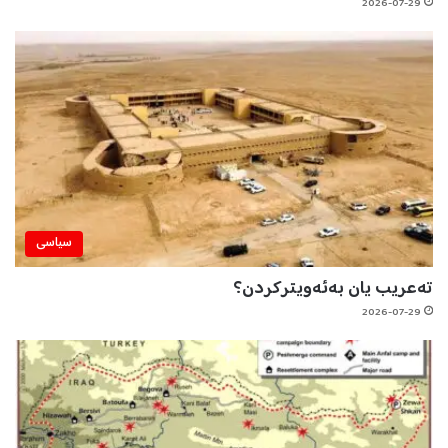
2026-07-29
سیاسی
تەعریب یان بەئەویترکردن؟
2026-07-29