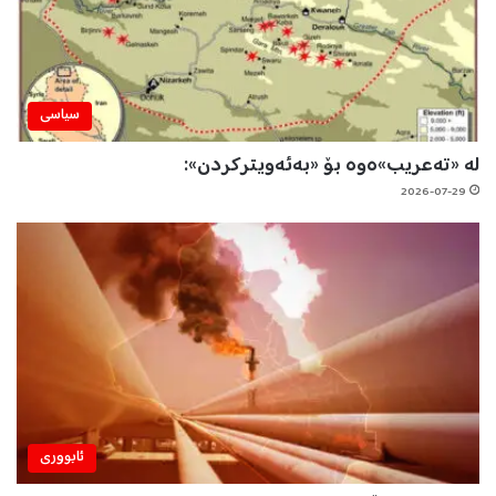
سیاسی
لە «تەعریب»ەوە بۆ «بەئەویترکردن»:
2026-07-29
ئابووری