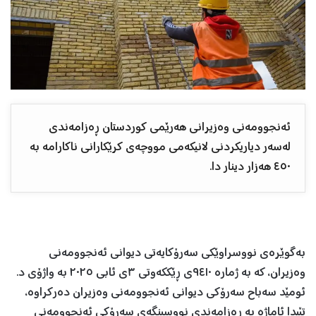
ئەنجوومەنی وەزیرانی هەرێمی کوردستان ڕەزامەندی
لەسەر دیاریکردنی لانیکەمی مووچەی کرێکارانی ناکارامە بە
٤٥٠ هەزار دینار دا.
بەگوێرەی نووسراوێکی سەرۆکایەتی دیوانی ئەنجوومەنی
وەزیران، کە بە ژمارە ٩٤١٠ی ڕێککەوتی ٣ی ئابی ٢٠٢٥ بە واژۆی د.
ئومێد سەباح سەرۆکی دیوانی ئەنجوومەنی وەزیران دەرکراوە،
تێیدا ئاماژە بە ڕەزامەندی نووسینگەی سەرۆکی ئەنجوومەنی