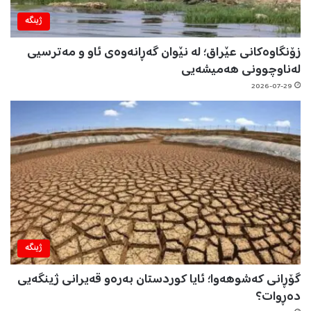
ژینگه‌
زۆنگاوەکانی عێراق؛ لە نێوان گەڕانەوەی ئاو و مەترسیی
لەناوچوونی هەمیشەیی
2026-07-29
ژینگه‌
گۆڕانی کەشوهەوا؛ ئایا کوردستان بەرەو قەیرانی ژینگەیی
دەڕوات؟