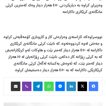
وەزیران کراوە بە دیاریکردنی ٤٥٠ هەزار دینار وەک کەمترین کرێی
مانگانەی کرێکاری ناکارامە.
نووسراوەکە، ئاڕاستەی وەزارەتی کار و کاروباری کۆمەڵایەتی کراوە
و جەختی لەوە کردووەتەوە، کە نابێت کرێی مانگانەی کرێکاری
ناکارامە لە ٤٥٠ هەزار دینار کەمتر بێت و هاوکات ئەو کرێکارانەیش
کە بە کرێی ڕۆژانە کار دەکەن، نابێت کرێی ڕۆژانەیان لە ١٥ هەزار
دینار کەمتر بێت، کە ئەوەش یەکسانە لەگەڵ کرێی مانگانەی
کرێکارێکی ناکارامە کە بە ٤٥٠ هەزار دینار دەستنیشان کراوە.
Facebook
X
LinkedIn
Messenger
WhatsApp
Telegram
Viber
هاوبه‌شكردن به‌ ئیمه‌یڵ
و