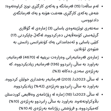
لەم ساڵەدا (15) فەرمانگە و یەکەی کارگێڕی نوێ کراوەتەوە؛
شەش یەکەی کارگێڕی، هەشت هۆبە و یەک فەرمانگەی
دادنووسی.
سەنتەری توێژینەوەی یاسایی (3) ژمارەی لە گۆڤاری
گرێبەستی کۆمەڵایەتی دەرکردووە، لەگەڵ چاپکردنی (17)
کتێبی یاسایی و ئەنجامدانی یەک کۆنفرانسی زانستی بە
شێوەی ئۆنلاین.
ژمارەی فەرمانبەرانی وەزارەت بریتییە لە (4670) فەرمانبەر،
بەراورد بە ساڵی ڕابردوو (136) فەرمانبەر زیادیکردووە، کە
بەڕێژەی سەدی دەکاتە (3%).
لە ساڵی 2023دا، (203) فەرمانبەر بەشداری خولیان کردووە،
بەراورد بە ساڵی ڕابردوو بەڕێژەی (42%) زیادیکردووە.
لە ساڵی 2023دا (18) ژمارە لە ڕۆژنامەی وەقایعی کوردستان
بڵاوکراونەتەوە. بەراورد بە ساڵی ڕابردوو بەڕێژەی (10%)
کەمیکردووە، و فرۆشتنی ڕۆژنامە بەڕێژەی (10.4%)