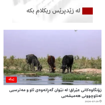
ژینگه‌
زۆنگاوەکانی عێراق؛ لە نێوان گەڕانەوەی ئاو و مەترسیی
لەناوچوونی هەمیشەیی
2026-07-29