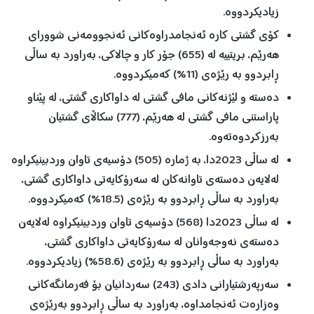
زیادیکردووە.
کۆی گشتی کارە ئەنجامدراوەکانی ئەنجوومەنی شوورای
هەرێم، بریتییە لە (655) جۆر کار و چالاکی، بەراورد بە ساڵی
ڕابردوو بە رێژەی (11%) کەمیکردووە.
دەستە و لێژنەکانی مافی گشتی لە داواکاری گشتی، لە پێناو
پاراستنی مافی گشتی لە هەرێم، (777) سکاڵای گشتیان
بەرزکردوەتەوە.
لە ساڵی 2023دا، بە ژمارە (505) دۆسیەی تاوان وردبینیکراوە
لەلایەن دەستەی تاوانەکان لە سەرۆکایەتی داواکاری گشتی،
بەراورد بە ساڵی ڕابردوو بە رێژەی (18.5%) کەمیکردووە.
لە ساڵی 2023دا (568) دۆسیەی تاوان وردبینیکراوە لەلایەن
دەستەی نەوجەوانان لە سەرۆکایەتی داواکاری گشتی،
بەراورد بە ساڵی ڕابردوو بە رێژەی (58.6%) زیادیکردووە.
سەرپەرشتیارانی دادی (243) سەردانیان بۆ فەرمانگەکانی
وەزارەت ئەنجامداوە، بەراورد بە ساڵی ڕابردوو بەرێژەی