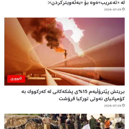
لە «تەعریب»ەوە بۆ «بەئەویترکردن»:
2026-07-29
ئابووری
بریتش پێترۆڵیەم 15%ی پشکەکانی لە کەرکووک بە
کۆمپانیای نەوتی تورکیا فرۆشت
2026-07-29