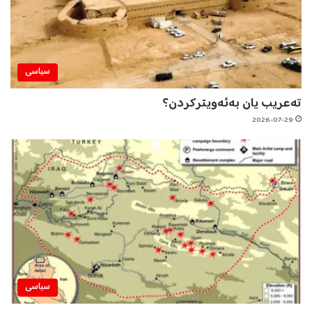
سیاسی
تەعریب یان بەئەویترکردن؟
2026-07-29
سیاسی