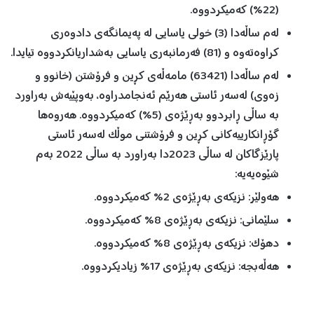
(22%) کەمیکردووە.
لەم ساڵەدا (3) خولی یاسایی لە پەیمانگەی دادوەری
کراوەتەوە و (81) فەرمانبەری یاسایی بەشداریانکردووە تیایدا.
لەم ساڵەدا (63421) مامەڵەی کڕین و فرۆشتن (خانوو و
زەوی) لەسەر ئاستی هەرێم ئەنجامدراوە، بەوپێیەش بەراورد
بە ساڵی ڕابردوو بەڕێژەی (5%) کەمیکردووە. هەروەها
گۆڕانکارییەکانی کڕین و فرۆشتنی موڵک لەسەر ئاستی
پارێزگاکان لە ساڵی 2023دا بەراورد بە ساڵی 2022 بەم
شێوەیەیە:
هەولێر: نزیکەی بەڕێژەی 2% کەمیکردووە.
سلێمانی: نزیکەی بەڕێژەی 8% کەمیکردووە.
دهۆک: نزیکەی بەڕێژەی 8% کەمیکردووە.
هەڵەبجە: نزیکەی بەڕێژەی 17% زیادیکردووە.