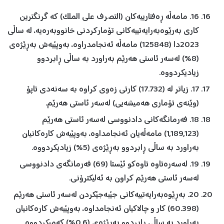
16. مامەڵە ڕەفتارییەکان (التصرف علی الملک) کە گرنگترین
کاری بەرێوەبەرایەتییەکانی تۆمارکردنی خانووبەرەیە، لە ساڵی
2023دا (125848) مامەڵە ئەنجامدراوە، بەوپێیەش بەڕێژەی
(8%) لەسەر ئاستی هەرێم بەراورد بە ساڵی ڕابردوو
زیادیکردووە.
17. زیاتر لە (17.732) کارتی زەوی کراوە بە سەنەدی تاپۆ
(وێنەی تۆماری هەمیشەیی) لەسەر ئاستی هەرێم.
18. فەرمانگەکانی دادنووسی لەسەر ئاستی هەرێم
(1,189,123) مامەڵەیان ئەنجامداوە، بەوپێیەش کارەکانیان
بەراورد بە ساڵی ڕابردوو بەڕێژەی (5%) زیادیکردووە.
19. لەسەرەتاوە تاوەکو ئێستا (69) فەرمانگەی دادنووسی
لەسەر ئاستی هەرێم کراون بە ئەلیکترۆنی.
20. بەڕێوەبەرایەتییەکانی جێبەجێکردن لەسەر ئاستی هەرێم
(60.398) کار و چالاکیان ئەنجامداوە، بەوپێیەش کارەکانیان
بەراورد بە ساڵی ڕابردوو بەڕێژەی (0.6%) کەمیکردووە.