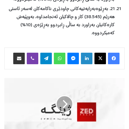
21. بەڕێوەبەرایەتییەکانی چاودێری ناکامەکان لەسەر ئاستی
هەرێم (38.545) کار و چالاکیان ئەنجامداوە، بەوپێیەش
کارەکانیان بەراورد بە ساڵی ڕابردوو بەڕێژەی (10%)
کەمیکردووە.
Facebook
X
LinkedIn
Messenger
WhatsApp
Telegram
Viber
هاوبه‌شكردن به‌ ئیمه‌یڵ
ع
ێ
ر
ا
ق
؛
ت
ی