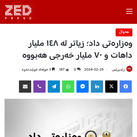
Menu
هه‌واڵ
وەزارەتی داد؛ زیاتر لە ١٤٨ ملیار
داهات و ٧٠ ملیار خەرجی هەبووە
زێدپرێس
2024-02-29
0
187
3 خولەک خوێندنەوە
Facebook
X
LinkedIn
Messenger
WhatsApp
Telegram
Viber
هاوبه‌شكردن به‌ ئیمه‌یڵ