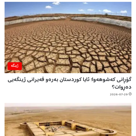
ژینگه‌
گۆڕانی کەشوهەوا؛ ئایا کوردستان بەرەو قەیرانی ژینگەیی
دەڕوات؟
2026-07-29