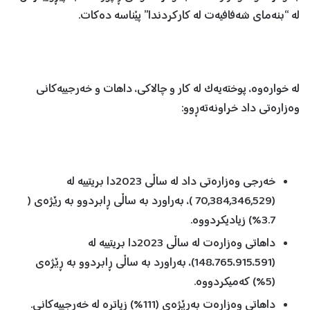
لە “بنەمای شەفافیەت لە کارکردندا” پێناسە دەکات.
لە خوارەوە، پوختەیەک لە کار و چالاکی، داهات و خەرجییەکانی
وەزارەتی داد خراونەتەڕوو:
خەرجی وەزارەتی داد لە ساڵی 2023دا بریتییە لە
(70,384,346,529 )، بەراورد بە ساڵی ڕابردوو بە رێژەی (
3.7%) زیادیکردووە.
داهاتی وەزارەت لە ساڵی 2023دا بریتییە لە
(148،765،915،591)، بەراورد بە ساڵی ڕابردوو بە ڕێژەی
(5%) کەمیکردووە.
داهاتی وەزارەت بەڕێژەی (111%) زیاترە لە خەرجییەکانی.