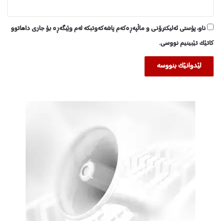
ناو، پۆستی ئەلیکترۆنی و ماڵپەڕەکەم پاشەکەوتبکە لەم وێبگەڕە بۆ جاری داهاتوو
کاتێک تێبینیم نووسی.