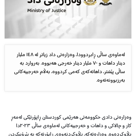
لەماوەی ساڵی ڕابردوودا، وەزارەتی داد زیاتر لە ١٤٨ ملیار
دینار داهات و ٧٠ ملیار دینار خەرجی هەبووە. بەروارد بە
ساڵی پێشتر، داهاتەکەی کەمی کردووە، بەڵام خەرجییەکانی
بەرزبوونەتەوە.
وەزارەتی دادی حکوومەتی هەرێمی کوردستان ڕاپۆرتێکی لەمەڕ
کار و چالاکی و داهات و خەرجییەکانی لەماوەی ساڵی ٢٠٢٣دا
بڵاوکردەوە. وەزارەتەکە، بڵاوکردنەوەی ڕاپۆرتەکە بە پێڕۆییکردن