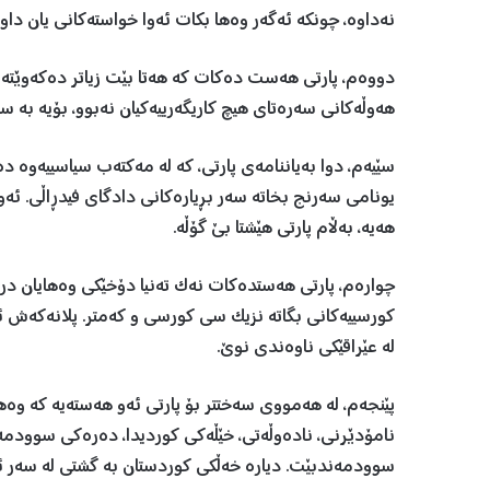
نەداوە، چونکە ئەگەر وەها بکات ئەوا خواستەکانی یان داواک
دووەم، پارتی هەست دەکات کە هەتا بێت زیاتر دەکەوێتە ژ
هەوڵەکانی سەرەتای هیچ کاریگەرییەکیان نەبوو، بۆیە بە س
سێیەم، دوا بەیاننامەی پارتی، کە لە مەکتەب سیاسییەوە دە
یونامی سەرنج بخاتە سەر بڕیارەکانی دادگای فیدڕاڵی. ئەو
هەیە، بەڵام پارتی هێشتا بێ گۆڵە.
چوارەم، پارتی هەستدەکات نەک تەنیا دۆخێکی وەهایان درو
کورسییەکانی بگاتە نزیک سی کورسی و کەمتر. پلانەکەش 
لە عێراقێکی ناوەندی نوێ.
پێنجەم، لە هەمووی سەختتر بۆ پارتی ئەو هەستەیە کە وە
نامۆدێرنی، نادەوڵەتی، خێڵەکی کوردیدا، دەرەکی سوودمە
سوودمەندبێت. دیارە خەڵکی کوردستان بە گشتی لە سەر ئ