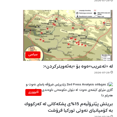
2026-07-29
سیاسی
لە «تەعریب»ەوە بۆ «بەئەویترکردن»:
2026-07-29
ئابووری
بریتش پێترۆڵیەم 15%ی پشکەکانی لە کەرکووک
بە کۆمپانیای نەوتی تورکیا فرۆشت
2026-07-29