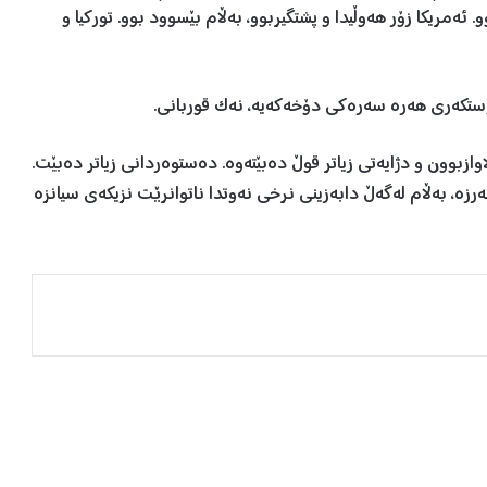
ئەمریکا زۆر هەوڵیدا و پشتگیربوو، بەڵام بێسوود بوو. تورکیا و
ستکەری هەرە سەرەکی دۆخەکەیە، نەک قوربانی.
اوازبوون و دژایەتی زیاتر قوڵ دەبێتەوە. دەستوەردانی زیاتر دەبێت.
زە، بەڵام لەگەڵ دابەزینی نرخی نەوتدا ناتوانرێت نزیکەی سیانزە