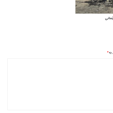
ا
م
ە
ک
مانی
ە
ی
پ
ا
ر
ت
 بە
*
ی