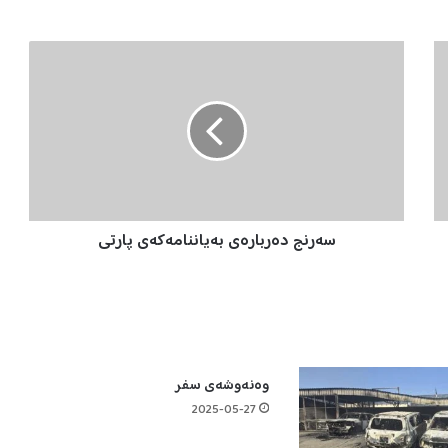
س
ە
ر
ن
ج
د
ە
ر
ب
سەرنج دەربارەی بەیاننامەکەی پارتی
ا
ر
ە
ی
ب
ە
ی
وەنەوشەی سفر
ا
ن
2025-05-27
ن