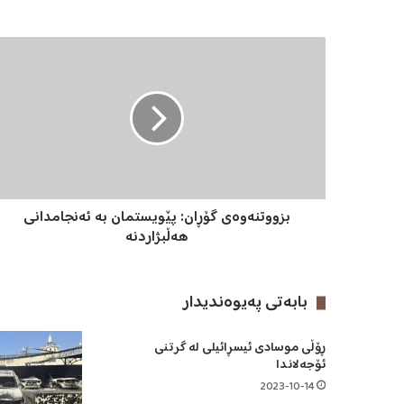
ب
ز
و
و
ت
ن
ە
و
ە
بزووتنەوەی گۆڕان: پێویستمان بە ئەنجامدانی
ی
گ
هەڵبژاردنە
ۆ
ڕ
ا
بابه‌تی په‌یوه‌ندیدار
ن
:
ڕۆڵی موسادی ئیسڕائیلی لە گرتنی
پ
ئۆجەلاندا
ێ
و
2023-10-14