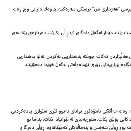
. پرسی “هەژماری من” پرسێکی سەرەکییە، چ وەک دارایی و چ وەک
ست بێت، دیدار لەگەڵ دادگای فیدڕاڵی بکرێت دەربارەی پێناسەی
ەڵبژاردن نەکات. چونکە بەشدارییی نەکردن، تەنیا بەشداریی
ەنگاوە بێزارییەکی زۆری نێودەوڵەتی لەگەڵ خۆیدا دەهێنێت.
 وەک خەڵکێکی نامۆدێرن توانای نەبوو فێری شێوازی پیادەکردنی
کانی پۆلێن بکات، سنوربەندی لە نێوانیادا بکات، بنەما بۆ
 بوو ڕۆڵی شەخس و بنەماڵەکان کەمبکاتەوە، ڕۆڵی دەزگا و