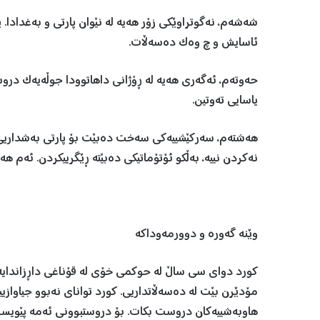
شەشەم، نەگوتراوێکی زۆر هەیە لە نێوان پارتی و بەغدادا
ئاسایش و چ وەک دەسەڵات.
حەوتەم، ئەگەری هەیە لە ڕۆژانی داهاتوودا جوڵەیەک درو
یاسایی تەوتین.
هەشتەم، سەرکێشییەکی سەخت دەبێت بۆ پارتی بەشداریی ه
نەکردن نییە، بەڵکو ئۆتۆماتیکی دەبێتە ڕێگرییکردن. ئەم ه
وێنە گەورە و دوورمەوداکە
کورد دوای سی ساڵ لە حوکمی خۆی لە قۆناغی داڕزاندایە.
مۆدێرن بێت لە دەسەڵاتداریی. کورد توانای نەبوو جیاوازییە
هاوبەشییەکان دروست بکات. بۆ دروستبوونی ئەمە پێویست