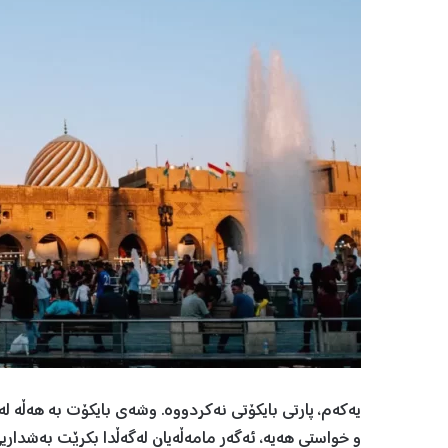
یەکەم، پارتی بایکۆتی نەکردووە. وشەی بایکۆت بە هەڵە لە
و خواستی هەیە، ئەگەر مامەڵەیان لەگەڵدا بکرێت بەشداریی