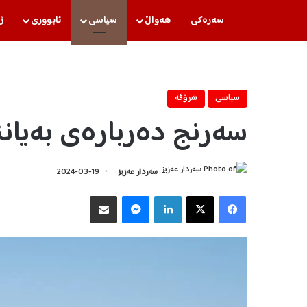
سه‌ره‌كی
هه‌واڵ
سیاسی
ئابووری
ژ
سیاسی
شرۆڤه‌
سەرنج دەربارەی بەیانن
سه‌ردار عه‌زیز
2024-03-19
Facebook
X
LinkedIn
Messenger
هاوبه‌شكردن به‌ ئیمه‌یڵ