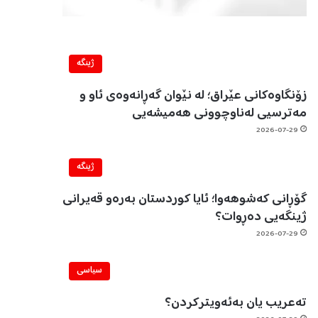
ژینگه‌
زۆنگاوەکانی عێراق؛ لە نێوان گەڕانەوەی ئاو و
مەترسیی لەناوچوونی هەمیشەیی
2026-07-29
ژینگه‌
گۆڕانی کەشوهەوا؛ ئایا کوردستان بەرەو قەیرانی
ژینگەیی دەڕوات؟
2026-07-29
سیاسی
تەعریب یان بەئەویترکردن؟