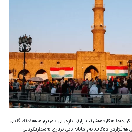
 کوردیدا بەکاردەهێنرێت. پارتی ناڕەزایی دەربڕیوە، هەندێک گلەیی
 هەڵبژاردن دەکات. بەو مانایە یانی بڕیاری بەشدارییکردنی