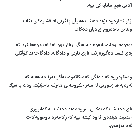
انی هیچ مانایەکی نییە.
ێر فشارەوە بۆیە دەبێت هەوڵی ڕێگریی لە فشارەکان بکات.
وننەی تەدەروج زیادیان دەکات.
رچووە، وەڵامدانەوە و سەنگی زیاتر بوو. تەنانەت وەهایکرد کە
ەی ئێستا دەگوزەرێت یاری پارتی و دادگایە. دادگا چەند گۆڵێکی
ستکردووە کە دەنگی کەمبکاتەوە، بەڵکو بەرنامە هەیە کە
ئەوەیە هەژموونی لە سەر حکوومەتی هەرێم نەمێنێت، وەک بەشێک
های دەبینێت کە یەکێتی سوودمەند دەبێت. لە کەلتووری
ندبێت هێندەی ئەوە کێشە نییە کە ڕکەبەرە ناوخۆییەکەت
ەم بەزمەن.