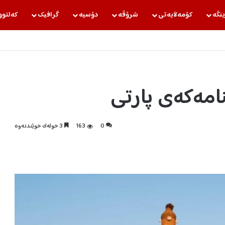
ینگه‌
كۆمه‌ڵایه‌تی
شرۆڤه‌
دۆسیه‌
گرافیك
كه‌لتوو
امەکەی پارتی
0
163
3 خولەک خوێندنەوە