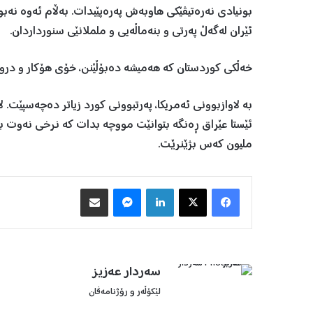
بونیادی نەرەتیڤێکی هاوبەش پەرەپێبدات. بەڵام ئەوە نەبوو. 
ئێران لەگەڵ پەرتی و بنەماڵەیی و ململانێی سنورداردان.
خەڵکی کوردستان کە هەمیشە دەبۆڵێنن، خۆی هۆکار و درو
بە لاوازبوونی ئەمریکا، پەرتبوونی کورد زیاتر دەچەسپێت. ل
ئێستا عێراق ڕەنگە بتوانێت مووچە بدات کە نرخی نەوت بەر
ملیون کەس بژێنرێت.
Facebook
X
LinkedIn
Messenger
هاوبه‌شكردن به‌ ئیمه‌یڵ
سه‌ردار عه‌زیز
لێکۆڵەر و رۆژنامەڤان