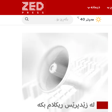
ر
دیمانه‌
℃
40
بگه‌ڕێ
هه‌ولێر
بۆ...