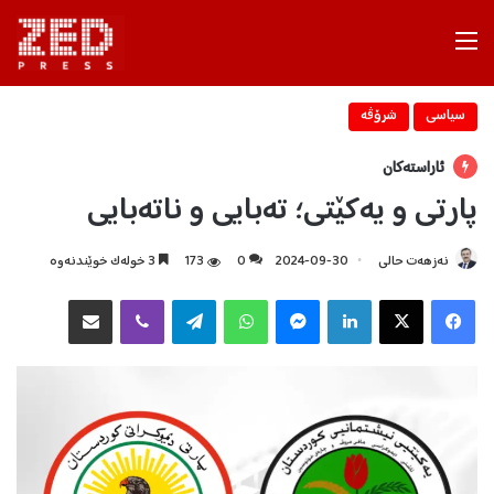
Menu
سیاسی
شرۆڤه‌
ئاراستەکان
پارتی و یەکێتی؛ تەبایی و ناتەبایی
نەزهەت حالی
2024-09-30
0
173
3 خولەک خوێندنەوە
Facebook
X
LinkedIn
Messenger
WhatsApp
Telegram
Viber
هاوبه‌شكردن به‌ ئیمه‌یڵ