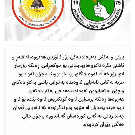
پارتی و یەکێتی پەیوەندییەکی زۆر ئاڵۆزیان هەبووە، لە شەڕ و
ئاشتی بگرە تاکوو هاوپەیمانی بۆ حوکمڕانی. ڕەنگە زۆرجار
لای زۆر خەڵک ئەوە جێگای پرسیار بووبێت، چۆن ئەو دوو
حزبە لە کاتی ناتەبایی ئەوەندە بەخراپی باسی یەکتر دەکەن
و چۆن لە تەبابوون ئەوەندە مەدحی یەکتر دەکەن.
هەروەها ڕەنگە پرسیاری لەوە گرنگتریش ئەوە بێت، بۆ ئەو
دوو حزبە پەندیان لە مێژوو وەرنەگرتووە کە ناتەبایی ئەوان
چەند زیانی بە گەلی کوردستان گەیاندووە و چۆن ماڵی
خەڵکی وێران کردووە.