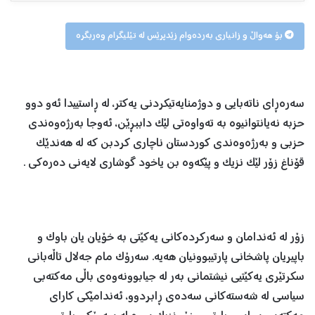
بۆ هەواڵ و زانیاری بەردەوام زێدپرێس لە تێلیگرام وەربگرە
سەرەڕای ناتەبایی و دوژمنایەتیکردنی یەکتر، لە ڕاستییدا ئەو دوو
حزبە نەیانتوانیوە بە تەواوەتی لێک داببڕێن، ئەوجا بەرژەوەندی
حزبی و بەرژەوەندی کوردستان ناچاری کردبن کە لە هەندێک
قۆناغ زۆر لێک نزیک و پێکەوە بن یاخود گوشاری لایەنی دەرەکی .
زۆر لە ئەندامان و سەرکردەکانی یەکێتی بە خۆیان یان باوک و
باپیریان پاشخانی پارتیبوونیان هەیە. سەرۆک مام جەلال تاڵەبانی
سکرتێری یەکێتیی نیشتمانی بەر لە جیابوونەوەی باڵی مەکتەبی
سیاسی لە شەستەکانی سەدەی ڕابردوو، ئەندامێکی کارای