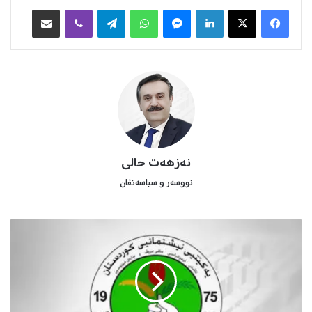
Facebook
X
LinkedIn
Messenger
WhatsApp
Telegram
Viber
هاوبه‌شكردن به‌ ئیمه‌یڵ
نەزهەت حالی
نووسه‌ر و سیاسه‌تڤان
ڕ
و
و
ن
ک
ر