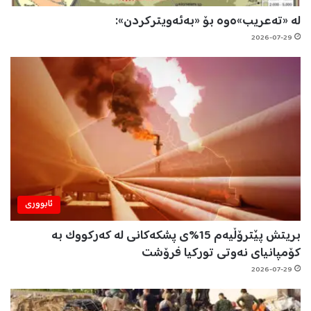
لە «تەعریب»ەوە بۆ «بەئەویترکردن»:
2026-07-29
ئابووری
بریتش پێترۆڵیەم 15%ی پشکەکانی لە کەرکووک بە
کۆمپانیای نەوتی تورکیا فرۆشت
2026-07-29