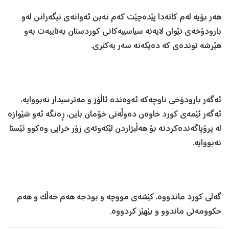
هەر بۆیە لەم کاتەدا پێدەچێت کەم نەبن ئەوانەی نیگەرانن لەو
بارودۆخەی نێوان لایەنە سیاسییەکانی کوردستان بەتایبەت بەو
هێرشە توندەی کە دەیکەنە سەر یەکتری.
ئەگەر بارودۆخی ناوچەکە ئەوەندە ئاڵۆز و مەترسیدار نەبووایە،
ئەگەر ئێمەی کورد خاوەن دەوڵەتی خۆمان باین، ڕەنگە ئەو شێوازە
لە پرۆپاگەندەکردنە بۆ هەڵبژاردن لێکەوتەی زۆر خراپی وەکوو ئێستا
نەبووایە.
گەلی کورد ماندووە، کێشەی مووچە و بودجە هەم خەڵک و هەم
حکوومەتی ماندوو و بێهێز کردووە.