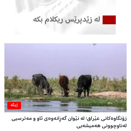
ژینگه‌
زۆنگاوەکانی عێراق؛ لە نێوان گەڕانەوەی ئاو و مەترسیی
لەناوچوونی هەمیشەیی