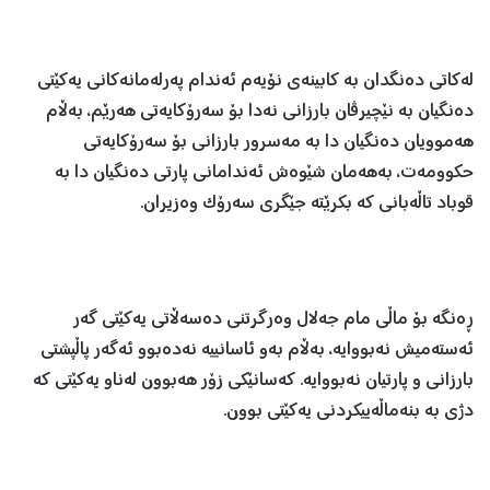
لەکاتی دەنگدان بە کابینەی نۆیەم ئەندام پەرلەمانەکانی یەکێتی
دەنگیان بە نێچیرڤان بارزانی نەدا بۆ سەرۆکایەتی هەرێم، بەڵام
هەموویان دەنگیان دا بە مەسرور بارزانی بۆ سەرۆکایەتی
حکوومەت، بەهەمان شێوەش ئەندامانی پارتی دەنگیان دا بە
قوباد تاڵەبانی کە بکرێتە جێگری سەرۆک وەزیران.
ڕەنگە بۆ ماڵی مام جەلال وەرگرتنی دەسەڵاتی یەکێتی گەر
ئەستەمیش نەبووایە، بەڵام بەو ئاسانییە نەدەبوو ئەگەر پاڵپشتی
بارزانی و پارتیان نەبووایە. کەسانێکی زۆر هەبوون لەناو یەکێتی کە
دژی بە بنەماڵەییکردنی یەکێتی بوون.