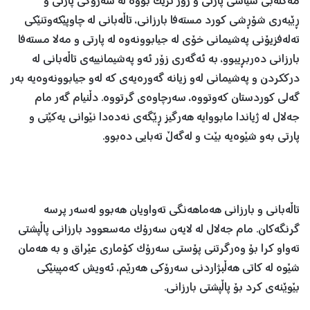
مەکتەبی سیاسی پارتی و زۆر نزیک بووە لە سەرۆکی پارتی و
ڕێبەری شۆڕشی کورد مستەفا بارزانی، تاڵەبانی لە چاوپێکەوتنێکی
تەلەفزیۆنی پەشیمانی خۆی لە جیابوونەوە لە پارتی و مەلا مستەفا
بارزانی دەربڕیبوو، بە ئەگەری زۆر ئەو پەشیمانییەی تاڵەبانی لە
درککردن و پەشیمانی لەو زیانە گەورەیەی کە لەو جیابوونەوەیە بەر
گەلی کوردستان کەوتووە، سەرچاوەی گرتووە. دڵنیام گەر مام
جەلال لە ژیاندا مابووایە هەرگیز ڕێگەی نەدەدا نێوانی یەکێتی و
پارتی بەو شێوەیە بێت و لەگەڵ تەبایی دەبوو.
تاڵەبانی و بارزانی هەماهەنگی تەواویان هەبوو لەسەر پرسە
گرنگەکان. مام جەلال لە لایەن سەرۆک مەسعوود بارزانی پاڵپشتی
تەواو کرا بۆ وەرگرتنی پۆستی سەرۆک کۆماری عێراق و بە هەمان
شێوە لە کاتی هەڵبژاردنی سەرۆکی هەرێم، ئەویش کەمپینێکی
بێوێنەی کرد بۆ پاڵپشتی بارزانی.