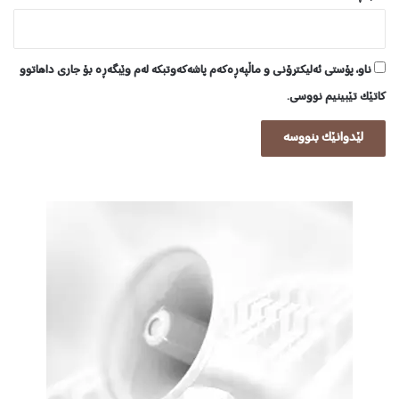
ناو، پۆستی ئەلیکترۆنی و ماڵپەڕەکەم پاشەکەوتبکە لەم وێبگەڕە بۆ جاری داهاتوو
کاتێک تێبینیم نووسی.