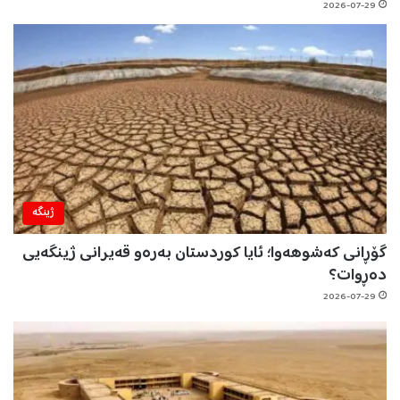
2026-07-29
ژینگه‌
گۆڕانی کەشوهەوا؛ ئایا کوردستان بەرەو قەیرانی ژینگەیی
دەڕوات؟
2026-07-29