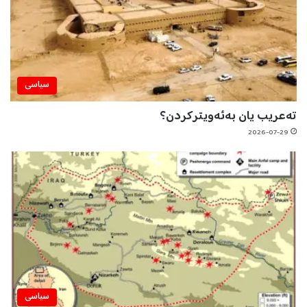
سیاسی
تەعریب یان بەئەویترکردن؟
2026-07-29
سیاسی