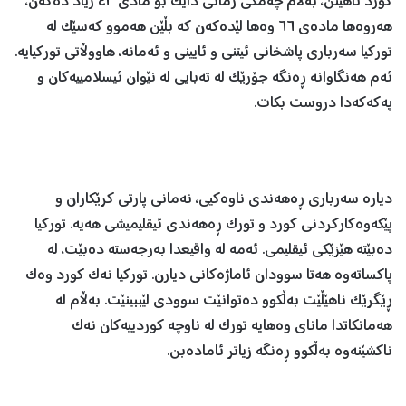
کورد ناهێنن، بەڵام چەمکی زمانی دایک بۆ مادی ٤٢ زیاد دەکەن،
هەروەها مادەی ٦٦ وەها لێدەکەن کە بڵێن هەموو کەسێک لە
تورکیا سەرباری پاشخانی ئیتنی و ئایینی و ئەمانە، هاووڵاتی تورکیایە.
ئەم هەنگاوانە ڕەنگە جۆرێک لە تەبایی لە نێوان ئیسلامییەکان و
پەکەکەدا دروست بکات.
دیارە سەرباری ڕەهەندی ناوەکیی، نەمانی پارتی کرێکاران و
پێکەوەکارکردنی کورد و تورک ڕەهەندی ئیقلیمیشی هەیە. تورکیا
دەبێتە هێزێکی ئیقلیمی. ئەمە لە واقیعدا بەرجەستە دەبێت، لە
پاکساتەوە هەتا سوودان ئاماژەکانی دیارن. تورکیا نەک کورد وەک
ڕێگرێک ناهێڵێت بەڵکوو دەتوانێت سوودی لێببینێت. بەڵام لە
هەمانکاتدا مانای وەهایە تورک لە ناوچە کوردییەکان نەک
ناکشێنەوە بەڵکوو ڕەنگە زیاتر ئامادەبن.