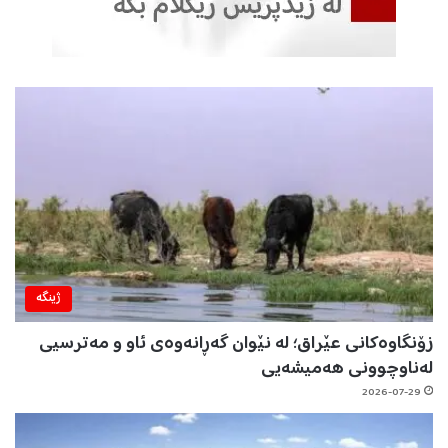
ژینگه‌
زۆنگاوەکانی عێراق؛ لە نێوان گەڕانەوەی ئاو و مەترسیی
لەناوچوونی هەمیشەیی
2026-07-29