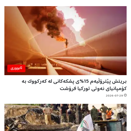
ئابووری
بریتش پێترۆڵیەم 15%ی پشکەکانی لە کەرکووک بە
کۆمپانیای نەوتی تورکیا فرۆشت
2026-07-29