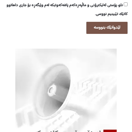
ناو، پۆستی ئەلیکترۆنی و ماڵپەڕەکەم پاشەکەوتبکە لەم وێبگەڕە بۆ جاری داهاتوو
کاتێک تێبینیم نووسی.