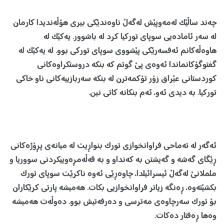
چەند ساڵێک لەمەوپێش لەگەڵ ناوەندێکی بیری هۆڵەندیدا کارمان
لە سەر ئامادەیی سوپای تورکیا کرد لە باشوور. یەکێک لە
هاوەڵەکانم ئەفسەرێکی پێشووی سوپای تورکی بوو. لە یەکێک لە
گفتوگۆکانماندا ئەوەی پێ گوتم کە بنکە دروستکراوەکانی
کوردستانی عێراق زۆر تۆکمەترن لە بنکە سەربازییەکانی ناو خاکی
تورکیا. بە دیدی ئەو، ئەم بنکانە کاتی نین.
ئەگەر لە تەماحی فراوانخوازی تورک بنواڕیت لە میانەی پڕۆژەکانی
ڕێگای گەشە و گەیشتن بە کەنداو و بە قەڵەمڕەوییکردنی سووریا و
ململانێ لەگەڵ ئیسرائیلدا، چاوەڕێی ئەوە ناکرێت سوپای تورک
بکشێتەوە، ڕەنگە زیاتر فراوانخوازیی بکات. هەمیشە پارتی کرێکاران
بۆ تورک سەرچاوەی مەترسی و دەرفەتیش بوو. دەوڵەت هەمیشە
وەها ڕەفتار دەکات.