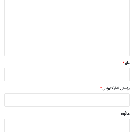
ێ
د
و
ا
ن
*
ناو
*
پۆستی ئەلیکترۆنی
*
ماڵپه‌ڕ