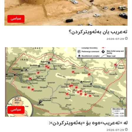
سیاسی
تەعریب یان بەئەویترکردن؟
2026-07-29
سیاسی
لە «تەعریب»ەوە بۆ «بەئەویترکردن»:
2026-07-29