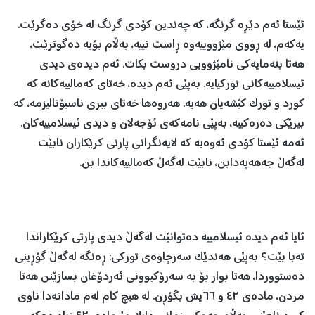
ئێستا ئەم دێڕە گرنگە، کە چەندین کۆدی گرنگ لە خۆی دەگرێت.
یەکەم، لە ڕووی مێژووییەوە ڕاست نییە، بەڵام بۆیە دەگوترێت،
هەتا بنەمایەکی نامێژوویی دروست بکات. ئەم دیدەی دیدی
ئیسلامییەکانی تورکیایە. بەپێی ئەم دیدە، خەتای کەمالییەکانە کە
کورد و تورک کێشەیان هەیە. هەروەها خەتای بیری ناسیۆنالیزمە، کە
بیرێکی دەرەکییە، بەپێی نامەکەی ئۆجەلان و دیدی ئیسلامییەکان.
ئەمە ئێستا کۆدی ئەوەیە کە لایەنگرانی پارتی کرێکاران نابێت
لەگەڵ جەهەپەدابن، نابێت لەگەڵ کەمالییەکاندا بن.
ئایا ئەم دیدە ئیسلامییە دەتوانێت لەگەڵ دیدی پارتی کرێکاراندا
تەبا بێت؟ بەپێی هەندێک سەرچاوەی تورکی: ڕەنگە لەگەڵ گۆڕینی
دەستووردا، هەتا بوار بۆ بە سەرۆکبوونی ئەردۆغان بسازێنن هەتا
مردن، مادەی ٤٢ و ٦٦یش بگۆڕن. لە هیچ کام لەم مادانەدا ناوی