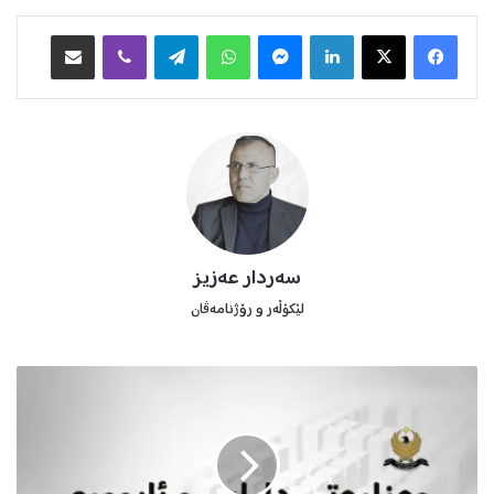
Facebook
X
LinkedIn
Messenger
WhatsApp
Telegram
Viber
هاوبه‌شكردن به‌ ئیمه‌یڵ
سه‌ردار عه‌زیز
لێکۆڵەر و رۆژنامەڤان
خ
ش
ت
ە
ی
د