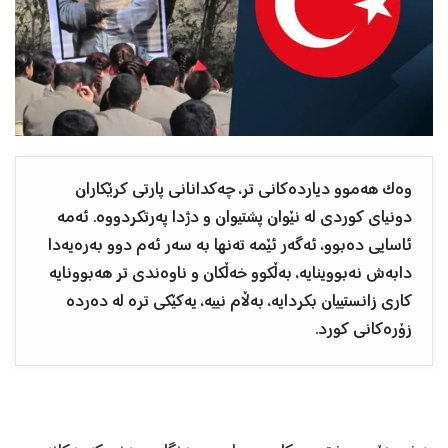
وەک هەموو دیاردەکانی تر، چەکدانانی پارتی کرێکاران
دونیای کوردی لە نێوان پشتیوان و دژدا پەرتکردووە. ئەمە
ئاسایی دەبوو، ئەگەر ئێمە تەنها بە سەر ئەم دوو بەرەیەدا
دابەش نەبووینایە، بەڵکوو خەڵکان و ناوەندی تر هەبوونایە
کاری زانستییان بکردایە، بەڵام نییە، یەکێکی ترە لە دەردە
زۆرەکانی کورد.