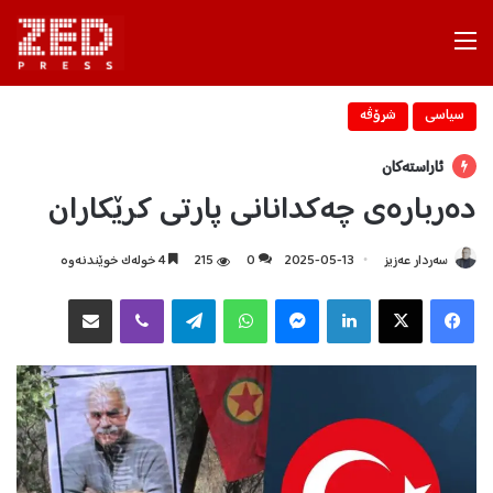
Menu
سیاسی
شرۆڤه‌
ئاراستەکان
دەربارەی چەکدانانی پارتی کرێکاران
سه‌ردار عه‌زیز
2025-05-13
0
215
4 خولەک خوێندنەوە
Facebook
X
LinkedIn
Messenger
WhatsApp
Telegram
Viber
هاوبه‌شكردن به‌ ئیمه‌یڵ