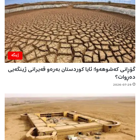
ژینگه‌
گۆڕانی کەشوهەوا؛ ئایا کوردستان بەرەو قەیرانی ژینگەیی
دەڕوات؟
2026-07-29