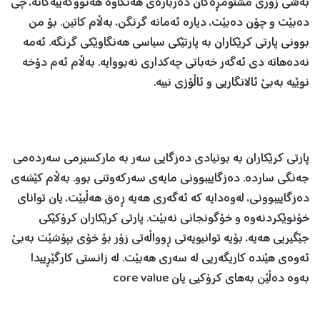
بەشی زۆری مشتومڕەکان دەربارەی هەنگاوە هەنووکەییەکانە، چی
دەبێت و چۆن دەبێت، دیارە ئەمانە گرنگن، بەڵام کاتین. بۆ من
بوونی پارتی کرێکاران بە پارتێکی سیاسی هەنگاوێکی گرنگە. ئەمە
نەدەهاتە دی ئەگەر خەباتی چەکداری نەبووایە. بەڵام ئەم دۆخە
نوێیە بەبێ ئالانگاریی و ئاڵۆزی نییە.
پارتی کرێکاران بە بونیادی دەزگایی سەر بە مارکسیزمی سەردەمی
جەنگی ساردە. دەزگاییبوونی مایەی سەرکەوتنی بوو. بەڵام کێشەی
دەزگاییبوونی، لەوەدایە کە ئەگەری هەیە ڕەق هەڵبێت، یان توانای
خۆنوێکردنەوە و خۆگونجانی نەبێت. پارتی کرێکاران کرۆکێکی
جێگیریی هەیە، بۆیە توانیویەتی ڕوواڵەتی زۆر بۆ خۆی بپۆشێت بەبێ
ئەوەی هێندە کاریگەریی لە سەری هەبێت. لە زانستی کارگێڕییدا
بەوە دەڵێن بەهای کرۆکیی یان core value