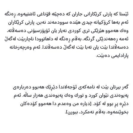
ئێستا کە پارتی کرێکارانی جاران کە دەچێتە قۆناغی ئاشتییەوە، ڕەنگە
ئەم بەها کرۆکییانە چیدی هێندە سوودمەند نەبن. پارتی کرێکاران
وەک هەموو هێزێکی تری کوردی نەیار یان ئۆپۆزسیۆنی دەسەڵاتە،
ئەمە ڕەهەندێکی گرنگە، بەڵام ڕەنگە لە داهاتوودا ناچاربێت لەگەڵ
دەسەڵاتدا بێت یان تەبا بێت لەگەڵ دەسەڵاتدا. ئەم وەرچەرخانە
پارادایمی دەبێت.
گەر بیرتان بێت لە نامەکەی ئۆجەلاندا دێڕێک هەبوو دەربارەی
پەیوەندی نێوان کورد و تورک وەک پەیوەندی هەزار ساڵە. ئەم
دێڕە پڕ بوو لە کۆد. [دیارە من وەعدم دا هەموو کۆدەکان
بخوێنمەوە، بەڵام نەمکرد، ببورن].