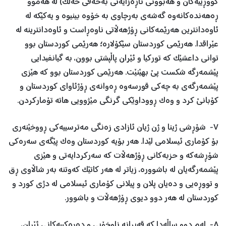
کووڕییەکان و ھەبوونی ناڕەزایەتی بەحەقی خەڵک) لە ھەموو
ڕەھەندەکانەوە گەشەی بەرچاوی بە خۆوە بینیوە و یەکێکە له
ئاوەدانترین هەرێمەکانی ڕۆژهەڵاتی ناوەڕاست و ئاوەدانترینە له
عێراقدا. هەرێمی کوردستان سێکۆلارە؛ هەرێمی کوردستان بوو
توانی داعشێک کە تورکیا و ئێران پاڵپشتی بوون، بە گیانفیدایی
پێشمەرگە شکست پێ بهێنێت. هەرێمی کوردستان بوو که هێزی
پێشمەرگەی بە چەکی قورسەوە ڕەوانەی ڕۆژئاوای کوردستان و
کۆبانێ کرد و وەک ڕووداوێکی گرنگی مێژوویی ھاتە تۆمارکردن.
٧- شۆڕشی ژینا و ژن ژیان ئازادی زەنگی مەترسییەکی ڕووخێنەری
بۆ کۆماری ئیسلامی لێدا. ھەر بۆیە کوردستان وەک پێگەی سەرەکی
شۆڕشەکە و حزبەکانی ڕۆژھەڵات که سەرکردایەتی و هێزی
پێشمەرگەیان له باشوورە، زیاتر له هەر کاتێک کەوتنە بەر شاڵاوی ڕق
و تووڕەیی و دەیان پلان و پیلانی کۆماری ئیسلامی له دژی کورد و
کوردستان لە ھەر دوو دیوی ڕۆژهەڵات و باشوور.
٨- لەم دوو ساڵەدا که قەیرانە ناوخۆیی و دەرەکییەکانی ئێران،