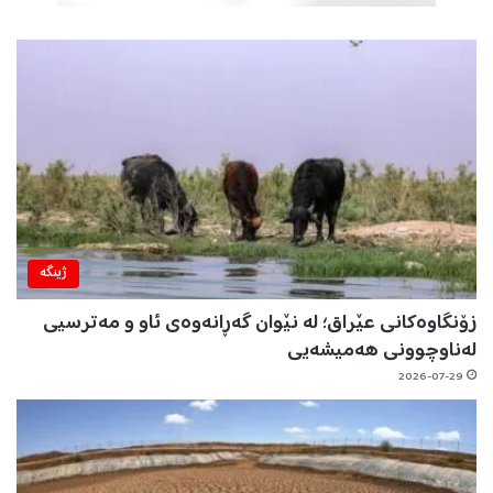
ژینگه‌
زۆنگاوەکانی عێراق؛ لە نێوان گەڕانەوەی ئاو و مەترسیی
لەناوچوونی هەمیشەیی
2026-07-29