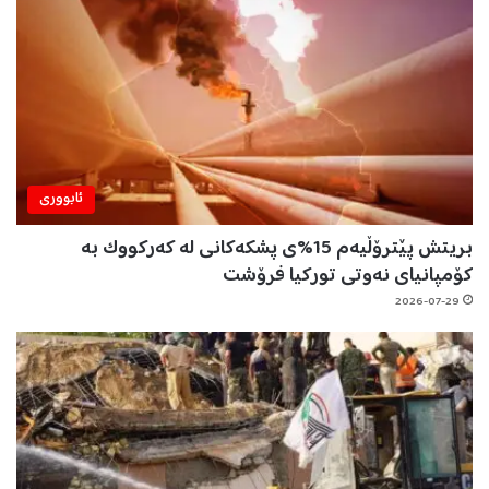
ئابووری
بریتش پێترۆڵیەم 15%ی پشکەکانی لە کەرکووک بە
کۆمپانیای نەوتی تورکیا فرۆشت
2026-07-29