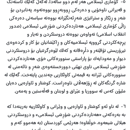
٥- کۆماری ئیسلامی هەر لەم دوو ساڵەدا، لەگەڵ گەلێک ئاستەنگ
و قەیرانی ناوخۆیی و دەرەکی ڕووبەڕوو بووەتەوە. پەنابردن بۆ
شەڕ و ڕێکار و ستراتیژی شەڕئەنگێزانە بووەتە سیاسەتی دەرەکی
زاڵی کۆماری ئیسلامی. هەناردەکردنی شۆڕشی ئیسلامی (صدور
انقلاب اسلامی) تەواوەن بووەتە دروستکردن و تەیار و
پڕچەککردنی گرووپە ئیسلامییەکان و ڕاکێشانیان بۆ کار و کردەوەی
تیرۆریستی تۆقێنەر و دڵڕەقانە و کەلک لێوەرگرتنیان بۆ دروستکردنی
دیوار و مەودایەک بۆ پاراستنی سنوورەکانی خۆی. هەناردەکردنی
شۆڕشی ئیسلامی ناوی نهێنی دوورخستنەوەی شەڕ و نائەمنی له
سنوورەکانی ئێرانە به قیمەتی کاولکاریی چەندین پایتەخت، گەلێک له
شارە گرنگەکان له ڕۆژهەڵاتی ناوەڕاست، کوشتار و ئاوارەیی دەیان
ملیۆن کەس له سووریا و عێراق و لوبنان و فەڵەستین و یەمەن.
٦- له ناو ئەو کوشتار و ئاوارەیی و وێرانی و کاولکارییە بەرینەدا که
بە بەرەکەتی «هەناردەکردنی شۆڕشی ئیسلامی» و دروستکردنی
ھیلالی شیعەوە، خوڵقاوە؛ هەرێمی کوردستان (به هەموو کەم و