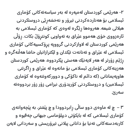
٢- هەرێمی کوردستان لەمپەرە له بەر سیاسەتەکانی کۆماری
ئیسلامی بۆ هەناردەکردنی تیرۆر و نەخشەڕێی دروستکردنی
هیلالی شیعە. ھەروەھا ڕێگرە لەوەی که کۆماری ئیسلامی به
ئارەزووی خۆی ھەموو عێراق بە تەواویی کونتڕۆڵ بکات. ڕۆڵی
هەرێمی کوردستان له لاوازکردنی گرووپە پڕۆکسییەکانی کۆماری
ئیسلامی له عێراق و تەنانەت تێکدان و لێکترازانیان حاشا هەڵنەگرە و
ڕژێم زۆرتر له هەر لایەنێک هەستی پێکردووە. هەرێمی کوردستان
هەزینەکانی کۆماری ئیسلامی بۆ مانەوە له عێراق و ڕاگرتنی
هاوپەیمانانی (که دائم له ناکۆکی و دوورکەوتنەوە له کۆماری
ئیسلامین) و دروستکردنی کۆریدۆری نیزامی زۆر زۆر بردووەتە
سەرێ.
٣ – چ لە ماوەی دوو ساڵی ڕابردوودا و چ پێشتر، بە پێچەوانەی
کۆماری ئیسلامی کە لە بایکۆتی دیپلۆماسی جیهانی چەقیوە و
کاربەدستەکانی تەنیا بۆ دانانی پیلانی تیرۆریستی و سەردانی لایەن