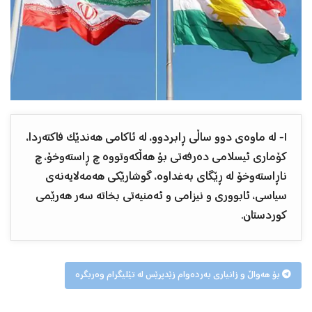
١- له ماوەی دوو ساڵی ڕابردوو، لە ئاکامی ھەندێک فاکتەردا،
کۆماری ئیسلامی دەرفەتی بۆ ھەڵکەوتووە چ ڕاستەوخۆ، چ
ناڕاستەوخۆ لە ڕێگای بەغداوە، گوشارێکی هەمەلایەنەی
سیاسی، ئابووری و نیزامی و ئەمنیەتی بخاتە سەر هەرێمی
کوردستان.
بۆ هەواڵ و زانیاری بەردەوام زێدپرێس لە تێلیگرام وەربگرە