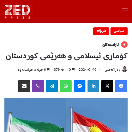
Menu
سیاسی
شرۆڤه‌
ئاراستەکان
کۆماری ئیسلامی و هەرێمی کوردستان
ڕەزا کەعبی
2024-01-10
0
379
6 خولەک خوێندنەوە
Facebook
X
LinkedIn
Messenger
WhatsApp
Telegram
Viber
هاوبه‌شكردن به‌ ئیمه‌یڵ