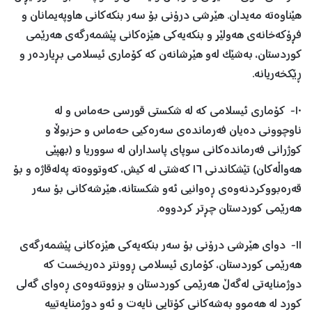
ھێناوەتە مەیدان. هێرشی درۆنی بۆ سەر بنکەکانی هاوپەیمانان و
فڕۆکەخانەی هەولێر و بنکەیەکی هێزەکانی پێشمەرگەی هەرێمی
کوردستان، بەشێک لەو ھێرشانەن کە کۆماری ئیسلامی بڕیاردەر و
ڕێکخەریانە.
١٠- کۆماری ئیسلامی که له شکستی قورسی حەماس و له
ناوچوونی دەیان فەرماندەی سەرەکیی حەماس و حزبوڵا و
کوژرانی فەرماندەکانی سوپای پاسداران له سووریا و (بهپێی
هەواڵەکان) تێشکاندنی ١٦ کەشتی له کیش، کەوتووەتە پەلەقاژە و بۆ
قەرەبووکردنەوەی ڕەوانیی ئەو شکستانە، ھێرشەکانی بۆ سەر
هەرێمی کوردستان چڕتر کردووە.
١١- دوای هێرشی درۆنی بۆ سەر بنکەیەکی هێزەکانی پێشمەرگەی
هەرێمی کوردستان، کۆماری ئیسلامی ڕوونتر دەریخست که
دوژمنایەتی لەگەڵ هەرێمی کوردستان و بزووتنەوەی ڕەوای گەلی
کورد له هەموو بەشەکانی کۆتایی نایەت و ئەو دوژمنایەتییە