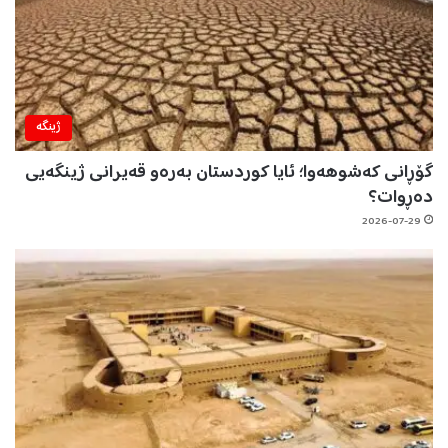
ژینگه‌
گۆڕانی کەشوهەوا؛ ئایا کوردستان بەرەو قەیرانی ژینگەیی
دەڕوات؟
2026-07-29