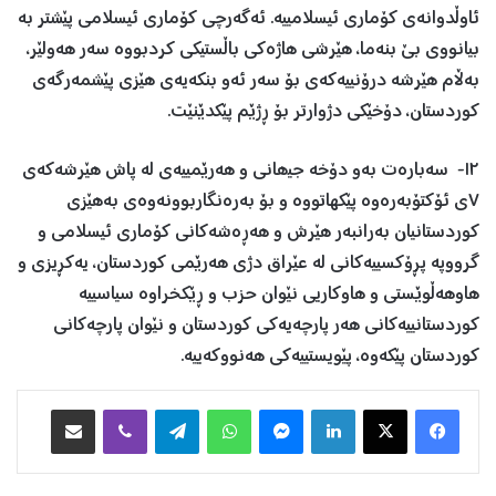
ئاوڵدوانەی کۆماری ئیسلامییە. ئەگەرچی کۆماری ئیسلامی پێشتر به
بیانووی بێ بنەما، هێرشی هاژەکی باڵستیکی کردبووە سەر هەولێر،
بەڵام ھێرشە درۆنییەکەی بۆ سەر ئەو بنکەیەی هێزی پێشمەرگەی
کوردستان، دۆخێکی دژوارتر بۆ ڕژێم پێکدێنێت.
١٢- سەبارەت بەو دۆخە جیھانی و ھەرێمییەی لە پاش ھێرشەکەی
٧ی ئۆکتۆبەرەوە پێکهاتووە و بۆ بەرەنگاربوونەوەی بەھێزی
کوردستانیان بەرانبەر ھێرش و ھەڕەشەکانی کۆماری ئیسلامی و
گرووپە پڕۆکسییەکانی لە عێراق دژی ھەرێمی کوردستان، یەکڕیزی و
ھاوھەڵوێستی و ھاوکاریی نێوان حزب و ڕێکخراوە سیاسییە
کوردستانییەکانی ھەر پارچەیەکی کوردستان و نێوان پارچەکانی
کوردستان پێکەوە، پێویستییەکی ھەنووکەییە.
Facebook
X
LinkedIn
Messenger
WhatsApp
Telegram
Viber
هاوبه‌شكردن به‌ ئیمه‌یڵ