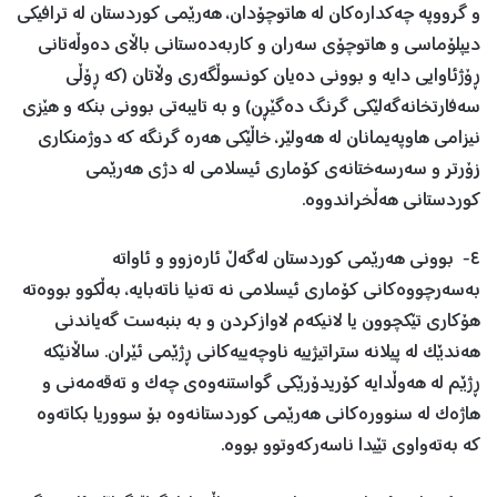
و گرووپە چەکدارەکان له هاتوچۆدان، هەرێمی کوردستان لە ترافیکی
دیپلۆماسی و ھاتوچۆی سەران و کاربەدەستانی باڵای دەوڵەتانی
ڕۆژئاوایی دایە و بوونی دەیان کونسوڵگەری وڵاتان (که ڕۆڵی
سەفارتخانەگەلێکی گرنگ دەگێڕن) و به تایبەتی بوونی بنکە و هێزی
نیزامی هاوپەیمانان لە هەولێر، خاڵێکی هەرە گرنگە که دوژمنکاری
زۆرتر و سەرسەختانەی کۆماری ئیسلامی له دژی هەرێمی
کوردستانی هەڵخراندووە.
٤- بوونی هەرێمی کوردستان لەگەڵ ئارەزوو و ئاواتە
بەسەرچووەکانی کۆماری ئیسلامی نه تەنیا ناتەبایە، بەڵکوو بووەتە
هۆکاری تێکچوون یا لانیکەم لاوازکردن و بە بنبەست گەیاندنی
ھەندێک لە پیلانە ستراتیژییە ناوچەییەکانی ڕژێمی ئێران. ساڵانێکە
ڕژێم له هەوڵدایە کۆریدۆرێکی گواستنەوەی چەک و تەقەمەنی و
هاژەک له سنوورەکانی ھەرێمی کوردستانەوە بۆ سووریا بکاتەوە
که بەتەواوی تێیدا ناسەرکەوتوو بووە.