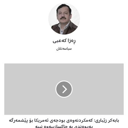
ڕەزا کەعبی
سیاسەتڤان
ب
ا
ب
ە
ک
ر
ز
ێ
ب
بابەکر زێباری: کەمکردنەوەی بودجەی ئەمریکا بۆ پێشمەرگە
ا
ر
پەیوەندی بە چاکسازییەوە نییە