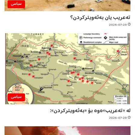
سیاسی
تەعریب یان بەئەویترکردن؟
2026-07-29
سیاسی
لە «تەعریب»ەوە بۆ «بەئەویترکردن»:
2026-07-29