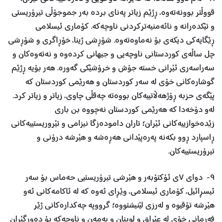
قووڵتر بوونەتەوە، ڕژێم زیاتر پەنای بردە بەر جموجۆڵی تیرۆریستی
و تێکدەرانە و نائەمنیەترکردنی ناوچەکە. کۆماری ئیسلامی
ڕێگایەکی دیکەی بۆ نەماوەتەوە. شۆڕشی ژینا، خۆڕاگری و شۆڕشی
چل ساڵەی کوردستانی ناوچەیی و جیهانی کردەوە و نەتەوەکان و
سەراسەری ئێرانی خستە جۆش و خرۆشێکی گەورە. هەر بۆیە ڕژێم
گوشارەکانی خۆی لە سەر کوردستان و هەرێمی کوردستان که
پێگەی حزبە ڕۆژھەڵاتییەکان بووەتە چەقڵی چاوی، زیاتر و زیاتر کرد.
لەو دۆخەدا کە هەرێمی کوردستان نەچووە بن باری
زێدەخوازییەکانی ئێران؛ تاران دامودەزگا نیزامی و تێروریستییەکانی
ڕاسپارد ڕوو بکەنە پەرەپێدانی هەڕەشە و ھێرشە درۆنی و
تیرۆریستییەکان.
٩- دوای ٧ی ئۆکتۆبەر و هێرشی تیرۆریستیی حەماس بۆ سەر
ئیسڕائیل، کۆماری ئیسلامی، وێڕای ئەوە که لە ئاکامەکانی ئەو
ھێرشە تۆقیوە و لەرزی لێنیشتووە؛ گرووپە چەکدارەکانی ژێر
فەرمانی خۆی له عێراق و لوبنان و یەمەن و ناوچەکە بۆ دەورگێڕان