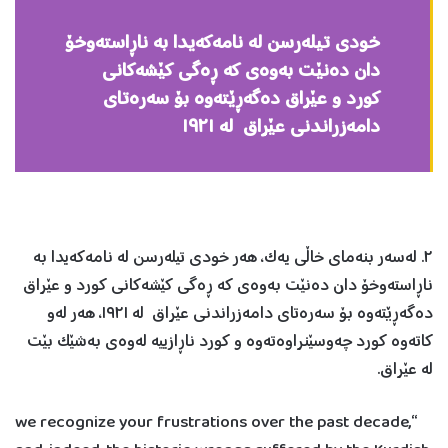
خودی تيلەرسن لە نامەکەيدا بە ناڕاستەوخۆ
دان دەنێت بەوەی کە ڕەگی کێشەکانی
کورد و عێراق دەگەڕێتەوە بۆ سەرەتای
دامەزراندنی عێراق لە ١٩٢١
٢. لەسەر بنەمای خاڵی یەک، هەر خودی تيلەرسن لە نامەکەيدا بە
ناڕاستەوخۆ دان دەنێت بەوەی کە ڕەگی کێشەکانی کورد و عێراق
دەگەڕێتەوە بۆ سەرەتای دامەزراندنی عێراق لە ١٩٢١، هەر لەو
کاتەوە کورد چەوسێنراوەتەوە و کورد ناڕازييە لەوەی بەشێک بێت
لە عێراق.
“we recognize your frustrations over the past decade,