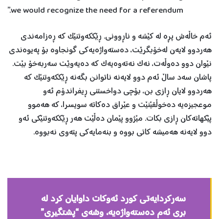
we would recognize the need for a referendum.”
ئەم خاڵەش پڕە لە کێشە و ناڕوونی. ڕێککەوتنێک کە ڕەزامەندی
هەردوو لایەن لەخۆبگرێت، دەستەواژەیەکی گونجاوە بۆ پەيوەندی
نێوان دوو دەوڵەت، نەک نەتەوەیەک کە دەيەوێت سەربەخۆ بێت.
پاشان سەد ساڵ ئەم دوو لایەنە ناتوانن بگەنە ڕێککەوتنێک کە
هەردوو لایان ڕازی بن، بۆچی دواخستنی ڕيفراندۆم ئەو
موعجيزەیە دەخوڵقێنێت و عێراق دەکاتە سويسرا، کە هەموو
پێکهاتەکان ڕازی بکات. مێژوو پێمان دەڵێت هەر ڕێککەوتنێکی ئەو
دوو لایەنە هەميشە کاتی بووە و بنەمایەکی پتەوی نەبووە.
سەرکردایەتی کورد ئەوکات داوایان کرد لە
بری ئەم دەستەواژەیە، وشەی “پشتگيری”