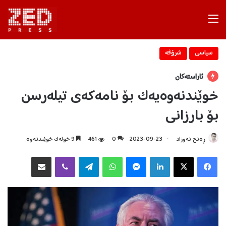
Menu
سیاسی
شرۆڤه‌
ئاراستەکان
خوێندنەوەیەک بۆ نامەکەی تیلەرسن‌
بۆ بارزانی
ڕه‌نج نه‌وزاد
2023-09-23
0
461
9 خولەک خوێندنەوە
Facebook
X
LinkedIn
Messenger
WhatsApp
Telegram
Viber
هاوبه‌شكردن به‌ ئیمه‌یڵ