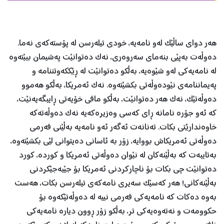
هەر دوای ساڵێک لەو نامەیە، خودی تيلەرسن لە پۆستەکەی نەما.
دەوڵەت بەپێی بنەمای سەروەری، نەک دەتوانێت پەشيمان ببێتەوە
لە نامەیەکی لەو شێوەیە، بەڵکو دەتوانێت لە ڕێککەوتننامە و
پەيماننامەی نێودەوڵەتی بکشێتەوە. نەک ئەمريکا، بەڵکو هەموو
دەوڵەتێک، نەک هەر دەتوانێت، بەڵکو مافی خۆیەتی ڕايبگەيەنێت،
کە ئەو جۆرە نامانە ڕای کەسی وەزيرەکەیە نەک دەوڵەتەکە
خاوەندارێتی بکات. تەنانەت ئەگەر ئەو نامەیە بەڵێنی فەرمی
دەوڵەتی ئەمريکاش بووایە، زۆر بە ئاسانی دەيتوانی لێی بکشێتەوە،
بەتايبەت کە بەڵێنەکان لە نێوان دەوڵەتی ئەمريکا و کوردە، کورد
دەتوانێت چی بکات بۆ ناچارکردنی ئەمريکا بۆ جێبەجێکردنی
بەڵێنەکانی! هەر کەسێک سەيری نامەکەی تیلەرسن بکات، هەست
بەوە دەکات کە نامەیەکی فەرمی نييە لە دەوڵەتێکەوە بۆ
حکوومەت و نەتەوەیەکی تر، بەڵكو زۆر ڕوون ديارە نامەیەکی