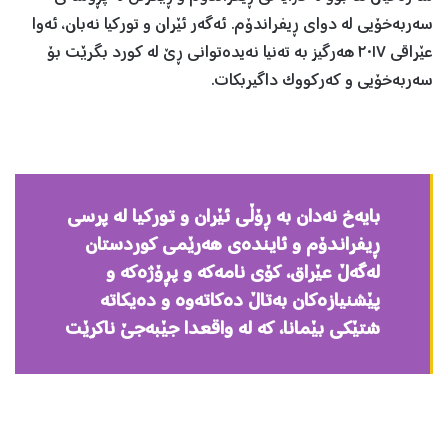
سەربەخۆیی لە دوای ڕيفراندۆم. ئەگەر ئێران و تورکيا نەبان، ئەوا
عێراقی ٢٠١٧ هەرگيز بە تەنيا نەيدەتوانی ڕێ لە کورد بگرێت بۆ
سەربەخۆیی و کەرکووک داگيربکات.
بایەخ نەدان بە ڕۆڵی ئێران و تورکيا لە پرسی
ڕيفراندۆم و ئايندەی هەرێمی کوردستان
لەگەڵ عێراق، کۆی نامەکە و پڕۆژەکە و
پێشنيازەکان بەتاڵ دەکاتەوە و دەيکاتە
شتێکی بێمانا، کە لە واقعدا جێبەجێ ناکرێت