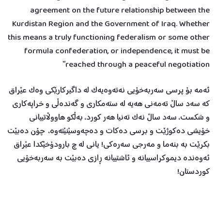
agreement on the future relationship between the
Kurdistan Region and the Government of Iraq. Whether
this means a truly functioning federalism or some other
formula confederation, or independence, it must be
reached through a peaceful negotiation”
ئەمە بۆ پرسی سەربەخۆیی نەتەوەیەک لە داگيرکارێکی وەک عێراق
کە سەد ساڵ تەمەنی هەیە لە ستەمکاری و گەندەڵی و خراپەکاری
و شکست، سەد ساڵ نەک تەنيا هەر کورد، بەڵکو هاووڵاتيیانی
خۆیشی دەکوژێت و برسی دەکات و دەچەوسێنێتەوە، چۆن دەبێت
بکرێت بە بنەما و مەرجی سەرەکی! یانی لە چ بارودۆخێکدا عێراق
ئەوەندە ديموکراسیيانە و ئاشتيیانە ڕازی دەبێت بە سەربەخۆیی
کوردستان!