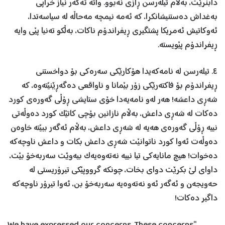
دابنرێت، بەڵام تيلەرسن ڕازی نەبوو. واتە ئەگەر نياز خراپی
بەغداش دەستنيشانکرا، کە ئەمە نيمچە مەحاڵە لە سياسەتدا،
ئەوکاتيش ئەمريکا پشتگيری ڕيفراندۆم ناکات، بەڵکو تەنيا پێی وایە
ڕيفراندۆم پێويستە.
٤. تيلەرسن لە نامەکەيدا هۆکارێکی سەرەکی بۆ دواخستنی
ڕيفراندۆم بۆ فاکتەرێکی زۆر بێمانا و ناواقعی دەگەڕێنێتەوە، کە
شەڕی داعشە! هەر لەو نامەیەدا خۆی ستايشی ڕۆڵی گەورەی کورد
دەکات لە شەڕی داعش، بەڵام نازانين بۆچی کاتێک کورد دەوڵەتی
نييە ڕۆڵی گەورەی هەیە لە شەڕی داعش، بەڵام ئەگەر ببێتە خاوەن
دەوڵەت ئەوا کورد ناتوانێت شەڕی داعش بکات و داعش ناوچەکە
دەخوات! هيچ مانایەکی تيا نييە نەتەوەیەک بيەوێت سەربەخۆ بێت،
داوای لێ بکرێت دوای بخات، چونکە گرووپێکی تيرۆريستی لە
حەويجەن و ئەگەر ئەو نەتەوەیە سەربەخۆ بن، ئەوا تيرۆر ناوچەکە
داگير دەکات!