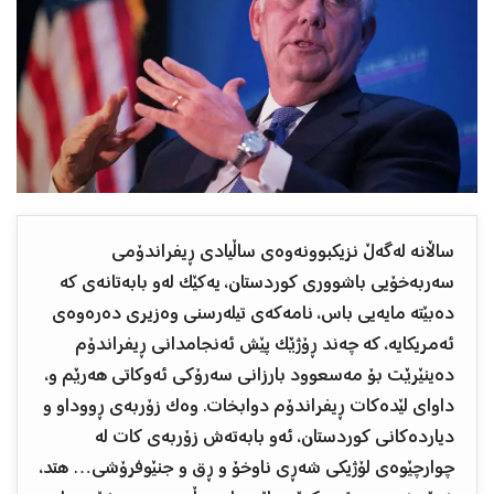
ساڵانە لەگەڵ نزيکبوونەوەی ساڵيادی ڕيفراندۆمی
سەربەخۆیی باشووری کوردستان، یەکێک لەو بابەتانەی کە
دەبێتە مایەیی باس، نامەکەی تيلەرسنی وەزيری دەرەوەی
ئەمريکایە، کە چەند ڕۆژێک پێش ئەنجامدانی ڕيفراندۆم
دەينێرێت بۆ مەسعوود بارزانی سەرۆکی ئەوکاتی هەرێم و،
داوای لێدەکات ڕيفراندۆم دوابخات. وەک زۆربەی ڕووداو و
دياردەکانی کوردستان، ئەو بابەتەش زۆربەی کات لە
چوارچێوەی لۆژيکی شەڕی ناوخۆ و ڕق و جنێوفرۆشی… هتد،