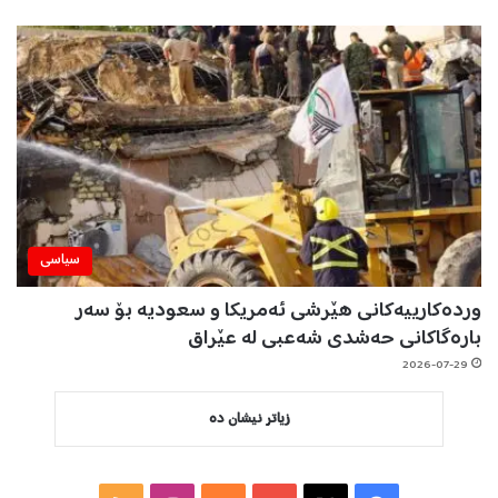
سیاسی
وردەکارییەکانی هێرشی ئەمریکا و سعودیە بۆ سەر
بارەگاکانی حەشدی شەعبی لە عێراق
2026-07-29
زیاتر نیشان دە