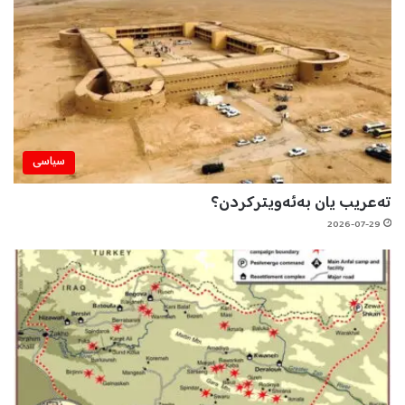
سیاسی
تەعریب یان بەئەویترکردن؟
2026-07-29