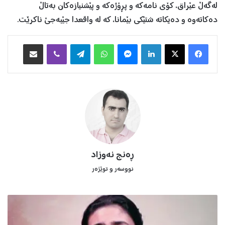
لەگەڵ عێراق، کۆی نامەکە و پڕۆژەکە و پێشنيازەکان بەتاڵ
دەکاتەوە و دەيکاتە شتێکی بێمانا، کە لە واقعدا جێبەجێ ناکرێت.
Facebook
X
LinkedIn
Messenger
WhatsApp
Telegram
Viber
هاوبه‌شكردن به‌ ئیمه‌یڵ
ڕه‌نج نه‌وزاد
نووسه‌ر و توێژه‌ر
ف
ر
ی