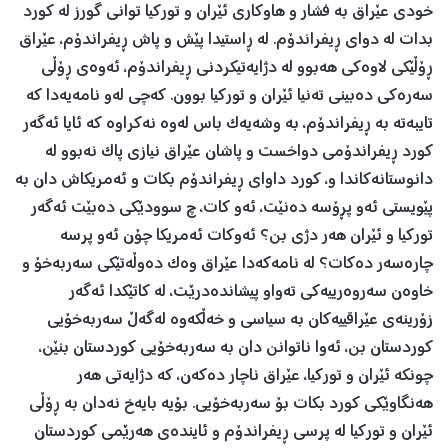
خودی عێراق بە فشار و هاوکاری ئێران و تورکيا توانی گورز لە کورد
بدات لە دوای ڕيفراندۆم. لە ڕاستيدا پێش و پاش ڕيفراندۆم، عێراق
ڕۆڵێکی لاوەکی هەبوو لە دژایەتیکردنی ڕيفراندۆم، ئەوەی ڕۆڵی
سەرەکی دەبينی تەنيا ئێران و تورکيا بوون. کەچی لەو نامەیەدا کە
تايبەتە بە ڕيفراندۆم، بە وشەیەک باس لەوە نەکراوە کە ئایا ئەگەر
کورد ڕيفراندۆمی دواخست و پاشان عێراق نيازی پاک نەبوو لە
دانوستانەکاندا و، کورد داوای ڕيفراندۆم بکات و ئەمريکاش دان بە
پێويستی ئەو پڕۆسە دەنێت، ئەو کات، چ سوودێکی دەبێت ئەگەر
تورکيا و ئێران هەر دژی بن؟ ئەوکات ئەمريکا چۆن ئەو پرسە
چارەسەر دەکات؟ لە نامەکەدا عێراق وەک دەوڵەتێکی سەربەخۆ و
خاوەن سەروەرييەکی تەواو پيشاندەدرێت، لە کاتێکدا ئەگەر
زۆرينەی عێراقييەکان بە سياسی و خەڵکەوە لەگەڵ سەربەخۆیی
کوردستان بن، ئەوا ناتوانن دان بە سەربەخۆیی کوردستان بنێن،
چونکە ئێران و تورکيا، عێراق ناچار دەکەن، کە دژایەتی هەر
هەنگاوێکی کورد بکات بۆ سەربەخۆیی. بۆیە بایەخ نەدان بە ڕۆڵی
ئێران و تورکيا لە پرسی ڕيفراندۆم و ئايندەی هەرێمی کوردستان