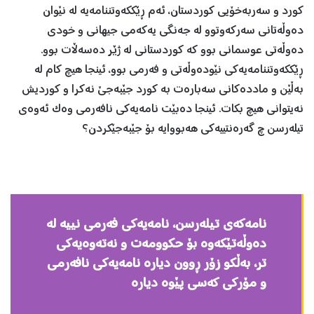
کورد و سەربەخۆیی کوردستان، ئەم ڕێککەوتننامەیە لە نێوان
دەوڵەتانی سەرکەوتوو لە جەنگی یەکەمی جيهانی و خودی
دەوڵەتی عوسمانی بوو کە کوردستانی لە ژێر دەسەڵات بوو.
ڕێککەوتننامەیەکی نێودەوڵەتی و فەرمی بوو، ئينجا هيچ کام لە
بەڵێن و ماددەکانی سەبارەت بە کورد جێبەجێ نەکرا و کورديش
نەيتوانی هيچ بکات. ئينجا دەبێت نامەیەکی نافەرمی وەک ئەوەی
تيلەرسن چ گەرەنتييەکی هەبووایە بۆ جێبەجێکردن؟
نامەکەی تیلەرسن، نامەیەکی فەرمی نييە لە
دەوڵەتێکەوە بۆ حکوومەت و نەتەوەیەکی
تر، بەڵكو زۆر ڕوون ديارە نامەیەکی نافەرمی
و مۆرکی کەسی پێوە ديارە