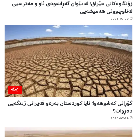
زۆنگاوەکانی عێراق؛ لە نێوان گەڕانەوەی ئاو و مەترسیی
لەناوچوونی هەمیشەیی
2026-07-29
ژینگه‌
گۆڕانی کەشوهەوا؛ ئایا کوردستان بەرەو قەیرانی ژینگەیی
دەڕوات؟
2026-07-29