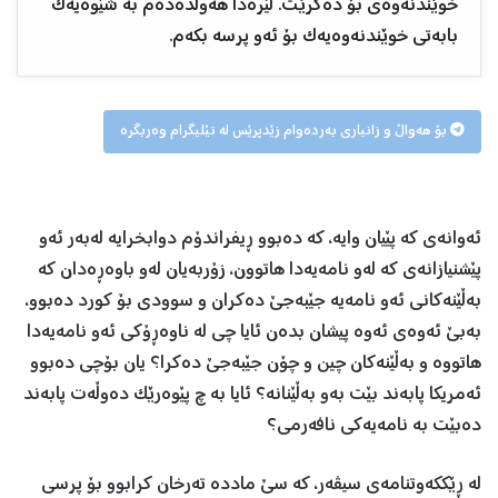
خوێندنەوەی بۆ دەکرێت. لێرەدا هەوڵدەدەم بە شێوەیەک
بابەتی خوێندنەوەیەک بۆ ئەو پرسە بکەم.
بۆ هەواڵ و زانیاری بەردەوام زێدپرێس لە تێلیگرام وەربگرە
ئەوانەی کە پێيان وایە، کە دەبوو ڕيفراندۆم دوابخرایە لەبەر ئەو
پێشنيازانەی کە لەو نامەیەدا هاتوون، زۆربەیان لەو باوەڕەدان کە
بەڵێنەکانی ئەو نامەیە جێبەجێ دەکران و سوودی بۆ کورد دەبوو،
بەبێ ئەوەی ئەوە پيشان بدەن ئایا چی لە ناوەڕۆکی ئەو نامەیەدا
هاتووە و بەڵێنەکان چين و چۆن جێبەجێ دەکرا؟ یان بۆچی دەبوو
ئەمريکا پابەند بێت بەو بەڵێنانە؟ ئایا بە چ پێوەرێک دەوڵەت پابەند
دەبێت بە نامەیەکی نافەرمی؟
لە ڕێککەوتنامەی سيڤەر، کە سێ ماددە تەرخان کرابوو بۆ پرسی