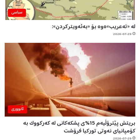
سیاسی
لە «تەعریب»ەوە بۆ «بەئەویترکردن»:
2026-07-29
ئابووری
بریتش پێترۆڵیەم 15%ی پشکەکانی لە کەرکووک بە
کۆمپانیای نەوتی تورکیا فرۆشت
2026-07-29