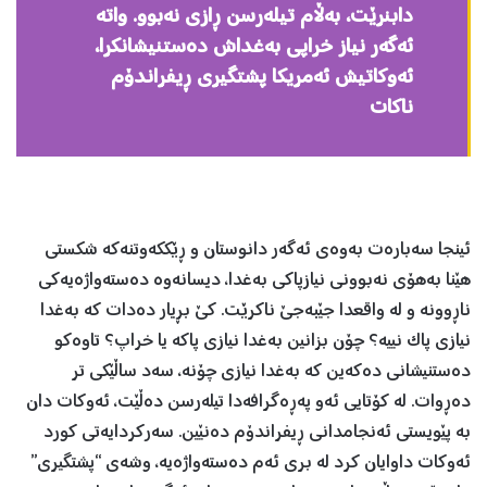
دابنرێت، بەڵام تيلەرسن ڕازی نەبوو. واتە
ئەگەر نياز خراپی بەغداش دەستنيشانکرا،
ئەوکاتيش ئەمريکا پشتگيری ڕيفراندۆم
ناکات
ئينجا سەبارەت بەوەی ئەگەر دانوستان و ڕێککەوتنەکە شکستی
هێنا بەهۆی نەبوونی نيازپاکی بەغدا، ديسانەوە دەستەواژەیەکی
ناڕوونە و لە واقعدا جێبەجێ ناکرێت. کێ بڕيار دەدات کە بەغدا
نيازی پاک نييە؟ چۆن بزانين بەغدا نيازی پاکە یا خراپ؟ تاوەکو
دەستنيشانی دەکەين کە بەغدا نيازی چۆنە، سەد ساڵێکی تر
دەڕوات. لە کۆتایی ئەو پەڕەگرافەدا تيلەرسن دەڵێت، ئەوکات دان
بە پێويستی ئەنجامدانی ڕيفراندۆم دەنێين. سەرکردایەتی کورد
ئەوکات داوایان کرد لە بری ئەم دەستەواژەیە، وشەی “پشتگيری”