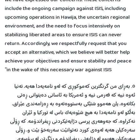
“We have expressed our concerns. These concerns
include the ongoing campaign against ISIS, including
upcoming operations in Hawija, the uncertain regional
environment, and the need to focus intensively on
stabilizing liberated areas to ensure ISIS can never
return. Accordingly, we respectfully request that you
accept an alternative, which we believe will better help
achieve your objectives and ensure stability and peace
in the wake of this necessary war against ISIS”
٥. بەڕای من گرنگترين کەموکوڕی کە لەو نامەیەدا هەیە، تەنيا
ئەوە نييە کە فەرمی نييە و ئەمريکا بە ئاسانی دەيتوانی ڕەتی
بکاتەوە، یان هەموو شتێکی بەستووەتەوە بە ڕەزامەندی عێراق،
بەڵکو لەو نامەیەدا بە هيچ شێوەیەک باس لە تورکيا و ئێران
نەکراوە، کە جەوهەری پرسی دژایەتیکردنی ڕيفراندۆمە. کە ڕۆڵی
سەرەکيان هەیە لەوەی کورد نەتوانێت سەربەخۆ بێت و، ڕۆڵی
سەرەکيان هەبوو لە دژایەتی ڕيفراندۆم و ڕێگرتن لە پڕۆسەی