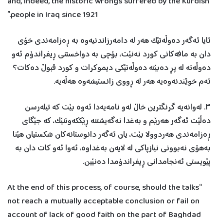
and, indeed, the historic wrongs suffered by the Kurdish
people in Iraq since 1921.”
ئایا ئەگەر دەوڵەتێک هەر لە دامەرزاندنيەوە بە ڕەزامەندی خۆی
دان بە مافەکانی کورد نەنێت، بۆچی بە دواخستنی ڕيفراندۆم ئەو
دەوڵەتە لە پڕ دەبێتە دەوڵەتێکی ديموکرات و کورد قبوڵ دەکات؟
ئەم خوێندنەوەیە هەر لە ڕووی زانستيشەوە هەڵەیە.
٣. لەوانەیە گرنگترين خاڵ لەو نامەیەدا ئەوە بێت کە تيلەرسن
دەڵێت ئەگەر هەرێم و بەغدا نەگەيشتنە ڕێککەوتنێک، کە جێگای
ڕەزامەندی هەردوولا بێت، یان ئەگەر دانوستانەکان شکستيان هێنا
بەهۆی نەبوونی نيازپاکی لە لایەن بەغداوە، ئەوا ئەو کات دان بە
پێويستی ئەنجامدانی ڕيفراندۆمدا دەنێين.
“At the end of this process, of course, should the talks
not reach a mutually acceptable conclusion or fail on
account of lack of good faith on the part of Baghdad