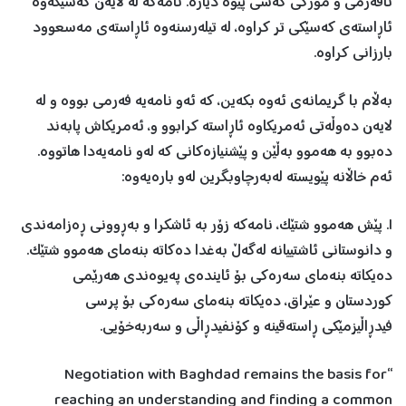
نافەرمی و مۆرکی کەسی پێوە ديارە. نامەکە لە لایەن کەسێکەوە
ئاڕاستەی کەسێکی تر کراوە، لە تيلەرسنەوە ئاڕاستەی مەسعوود
بارزانی کراوە.
بەڵام با گريمانەی ئەوە بکەين، کە ئەو نامەیە فەرمی بووە و لە
لایەن دەوڵەتی ئەمريکاوە ئاڕاستە کرابوو و، ئەمريکاش پابەند
دەبوو بە هەموو بەڵێن و پێشنيازەکانی کە لەو نامەیەدا هاتووە.
ئەم خاڵانە پێويستە لەبەرچاوبگرين لەو بارەیەوە:
١. پێش هەموو شتێک، نامەکە زۆر بە ئاشکرا و بەڕوونی ڕەزامەندی
و دانوستانی ئاشتيیانە لەگەڵ بەغدا دەکاتە بنەمای هەموو شتێک.
دەيکاتە بنەمای سەرەکی بۆ ئايندەی پەيوەندی هەرێمی
کوردستان و عێراق، دەيکاتە بنەمای سەرەکی بۆ پرسی
فيدڕاڵيزمێکی ڕاستەقينە و کۆنفيدڕاڵی و سەربەخۆیی.
“Negotiation with Baghdad remains the basis for
reaching an understanding and finding a common