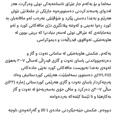
سەلما و بۆ یەکەم جار عێراق ناسنامەیەکی نوێی وەرگرت، هەر
لەدوای پەسەندکردنی دەستوورەوە جارێکی تر ململانێی نێوان
هەرێم و بەغدا دەستی پێکرد و شۆڤێنێتی عەرەب ئەو مافانەیان بە
کورد ڕەوا نەبینی و کەوتنە پیلانگێڕی دژی مافەکانی کورد و ئەو
بنەمایانەی کە عێراقی نوێی لەسەر بنیادنرا کە بریتی بوون لە
هاوبەشێتی، تەوافوق، فیدراڵیەت و دیموکراسی.
یەکەم ـ شکستی هاوبەشێتی لە سامانی نەوت و گاز و
دەرنەچوواندنی یاسای نەوت و گازی فیدڕاڵی لەساڵی ٢٠٠٧ بەهۆی
ئەوەی بەغدا نەیویست مافەکانی کورد بەپێی مادەکانی
(111٫112)ی دەستوور بسەلمێنێت، هەرێمی کوردستانیش وەک
پەرچەکردار یاسای نەوت و گازی هەرێمی کوردستانی ژمارە (٢٢)ی
ساڵی ٢٠٠٧ی دەرکرد و مافی خۆی بەسەربەخۆ لە نەوت و گاز
بەکارهێنا و تا ئێستا کێشەکە بەردەوامە.
دووەم ـ شکستی جێبەجێکردنی مادەی (١٤٠) و گەڕانەوەی ناوچە