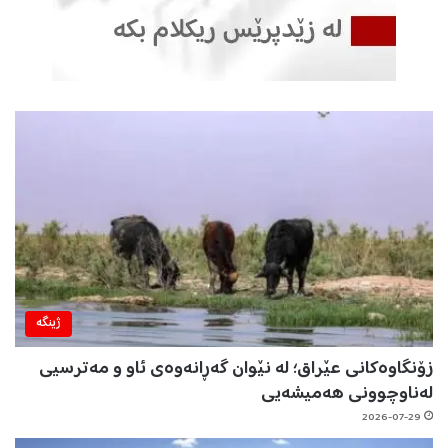
ژینگه‌
زۆنگاوەکانی عێراق؛ لە نێوان گەڕانەوەی ئاو و مەترسیی
لەناوچوونی هەمیشەیی
2026-07-29