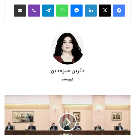
Facebook
X
LinkedIn
Messenger
WhatsApp
Telegram
Viber
هاوبه‌شكردن به‌ ئیمه‌یڵ
دێرین عیزەدین
نووسەر
ڕ
ا
گ
ە
ی
ە