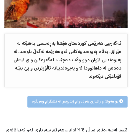
ئەگەرچی هەرێمی کوردستان هێشتا بەڕەسمی بەشێکە لە
عێراق، بەڵام پەیوەندییەکانی ئەو ھەرێمە لەگەڵ ناوەند، لە
پەیوەندیی نێوان دوو وڵات دەچێت. ئەگەرەکان وای نیشان
دەدەن لە داهاتوودا ئەو پەیوەندییانە ئاڵۆزتربن و پێ بنێنە
قۆناغێکی دیکەوە.
بۆ هەواڵ و زانیاری بەردەوام زێدپرێس لە تێلیگرام وەربگرە
ئێستا له‌سەرەتای ساڵی ٢٠٢٤داین، ‌ھەرێم سه‌رباری‌ ئه‌و قه‌یرانانه‌ی‌