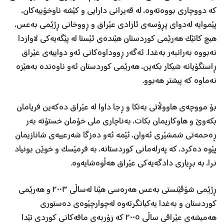
كه‌ دووچاری‌ بووه‌تەوە، له‌ قه‌یرانی دارایی و كێشه‌ ناوخۆییه‌كان،
پێموایە لەدوای پڕۆسەی ئازادی عێراق و ڕووخانی ڕژێمی بەعس،
هیچ کاتێک هەرێمی کوردستان هێندەی ئێستا لە پێگەیەکی لاوازدا
نەبووە بەرانبەر بەغدا. ئەگەر ڕووداوەکانی ئەو دواییەی عێراق
ڕاستگۆیانە شیکار بکەین، هەرێمی کوردستان ئەو ناوەندە بەهێزە
نەماوە کە پیشتر هەبوو.
بۆ مووچەی ھاووڵاتی بەتکا و ڕجا داوا لە عێراق دەکەین فریامان
بکەوێ و ھاوکاریمان بکات، بەناچاری ملی خۆمان خستۆتە بەر
ڕەحمەتی شمشێری ئەوان، ئێمە ئەو دەزگا شەرعییەی شانازیمان
پێوە دەکرد، کە پەرلەمانی کوردستانە، بە فرمێسک و خوێن بونیاد
نرا، بە بڕیاری دادگەیەکی عێراق هەڵوەشایەوە.
ڕژێمی شۆڤێنستی بەعس هەرەسی هێنا لەساڵی ٢٠٠٣ و هەرێمی
کوردستان و بەغدا یەکیانگرتەوە لەچوارچێوەی دەستوری
هەمیشەی عێراقی ساڵی ٢٠٠٥ کە زۆربەی مافەکانی کوردی تێدا