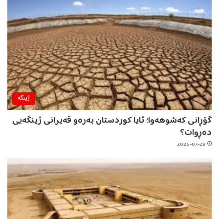
ژینگه‌
گۆڕانی کەشوهەوا؛ ئایا کوردستان بەرەو قەیرانی ژینگەیی
دەڕوات؟
2026-07-29