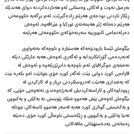
بەرمیل نەوت و لەکاتی وەستانی ئەو هەناردەکردنە دوای هەندێک
ڕێکار ناردنی بودجەی هەرێم ڕادەگیرێت، ئەم بڕگەیە حکوومەتی
هەرێم دەخاتە ژێر هەیمەنەی تورکیا و عێراقەوە، ئەوەش
دەرئەنجامی ئابوورییە سەربەخۆکەی حکوومەتی هەرێمە.
بێگومان ئێستا بارودۆخەکە ھەستیارە و ناوچەکە بەتەواوی
لەبەردەمی گۆڕانکاریدایە و ئەگەری ئەوەش ھەیە جارێکی دیکە
نەخشەی جوگرافیای ئەم ناوچەیە دابڕێژرێتەوە و ئەوەش لە
قازانجی کورد دوایی بێت، ئەگەر کورد خۆی بتوانێت ئەو بکەرە بێت
کە بەشداری ھەبێت لەدروستکردنی بڕیار و له‌ كاركردن له‌
ڕووداوەکان و ئاڕاستەکردنیان لەبەرژەوەندی نەتەوەیی خۆیی، کە
بێگومان ئەوەش پێش ھەموو شتێک پێویستی بە یەکێتی و یەکبوون
و یەکخستنی گوتاری کورد ھەیە لەسەر ھەموو ئاستەکان، چونکە
تەنیا یەکێتی و یەکبوون و ڕێکخستنی ناوماڵی کورد خۆی، دەبێتە
زەمانەتی بەدەستهێنانی مافەکانی.