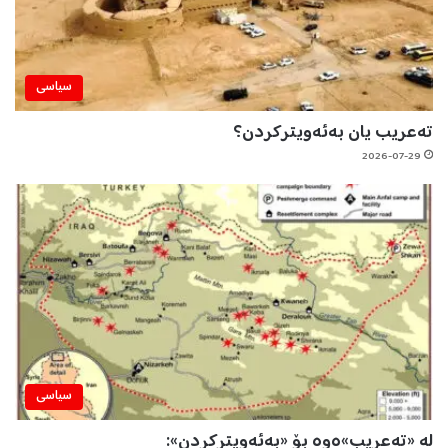
سیاسی
تەعریب یان بەئەویترکردن؟
2026-07-29
سیاسی
لە «تەعریب»ەوە بۆ «بەئەویترکردن»: