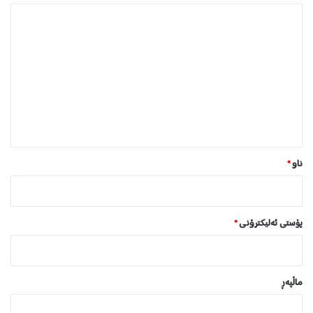
ە
ل
ێ
د
و
ا
ن
*
ناو
*
پۆستی ئەلیکترۆنی
*
ماڵپه‌ڕ