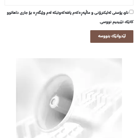
ناو، پۆستی ئەلیکترۆنی و ماڵپەڕەکەم پاشەکەوتبکە لەم وێبگەڕە بۆ جاری داهاتوو
کاتێک تێبینیم نووسی.