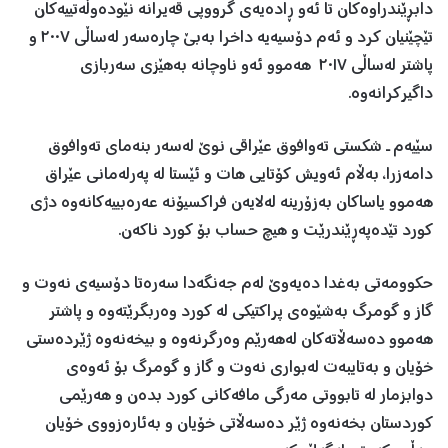
دابڕێندراوەکان تا ئەو ڕادەیەی گرووپی قەیرانە نێودەوڵەتییەکان
تێچێنیان کرد و ئەم دۆسیەیە داخرا بەبێ چارەسەر لەساڵی ٢٠٠٧ و
پاشتر لەساڵی ٢٠١٧ هەموو ئەو ناوچانە بەهێزی سەربازی
داگیرکرانەوە.
سێیەم ـ شکستی تەوافوق عێراقی نوێ لەسەر بنەمای تەوافوق
دامەزرا، بەڵام ئەویش کۆتایی هات و ئێستا لە پەرلەمانی عێراق
هەموو یاساکان بەزۆرینە لەلایەن فراکسیۆنە عەرەبییەکانەوە دژی
کورد تێدەپەڕێندرێت و هیچ حساب بۆ کورد ناکەن.
حکوومەتی بەغدا دەیەوێ لەم جەنگەدا سەرەتا دۆسیەی نەوت و
گاز و گومرگ بەشێوەی پراکتیکی لە کورد وەربگرێتەوە و پاشتر
هەموو دەسەڵاتەکان لەهەرێم وەرگرنەوە و بیخەنەوە ژێردەستی
خۆیان و بەتایبەت لەبواری نەوت و گاز و گومرگ بۆ ئەوەی
دوابزمار لە تابووتی مەرگی مافەکانی کورد بدەن و هەرێمی
کوردستان بخەنەوە ژێر دەسەڵاتی خۆیان و بەئارەزووی خۆیان