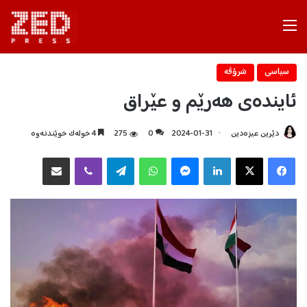
Menu
سیاسی
شرۆڤه‌
ئایندەی ھەرێم و عێراق
دێرین عیزەدین
2024-01-31
0
275
4 خولەک خوێندنەوە
Facebook
X
LinkedIn
Messenger
WhatsApp
Telegram
Viber
هاوبه‌شكردن به‌ ئیمه‌یڵ