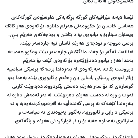
هەڵسوکەوتی لەگەڵ بکەن.
ئێستا لایەنە عێراقییەکان گورگە بڕگەیەکی هاوشێوەی گورگەکەی
هەیاسی خاسیان بۆ حکوومەتی هەرێم داناوە، بۆ ئەوەی هەر کاتێک
ویستیان سیناریۆ و بیانووی بۆ دابتاشن و بودجەکەی هەرێم ببڕن،
پرسی مووچە و بودجەی ھەرێم ئاسان نییە چارەسەر ببێت،
تەنانەت ئەگەر بۆ چەند مانگێكیش چارەسەر ببێت وەکوو ھەمیشە
بەغدا ھەزار بیانوو دەدۆزێتەوە بۆ ئەوەی كێشە بۆ ھەرێم
درووست بكات، لەبەرئەوەی لە بنەڕەتدا پرسەكە پرسێكی سیاسییە
زیاتر لەوەی پرسێكی یاسایی یان ڕەقەم و ئابووری بێت، بەغدا بەو
گوشارەی كە بۆ سەر ھەرێم دەستی پێكردووە، دەیەوێت كارتی
نەوت و وزە لە دەست ھەرێم دەربهێنێت، لە بەر ئەمەش دیارە لە
بنەڕەتدا كێشەكە نە پرسی گەندەڵییە نە قەرەبووكردنەوەیە و نە
پرسێكی دارایی و ئابوورییە، بەڵكوو پەیوەندی بە سیاسەت و
ستراتیژی بەغداوە ھەیە بۆ زیاتر لاوازكردنی ھەرێم و پێگەكەی.
پابەندکردنی حکوومەتی هەرێم بە هەناردەکردنی چوار سەد هەزار