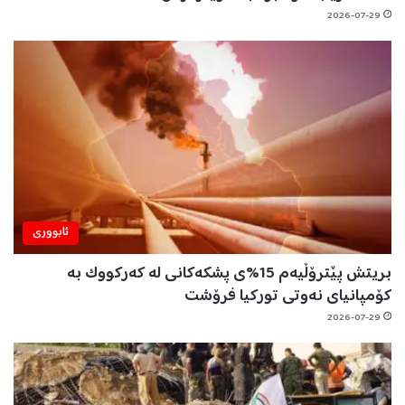
2026-07-29
ئابووری
بریتش پێترۆڵیەم 15%ی پشکەکانی لە کەرکووک بە
کۆمپانیای نەوتی تورکیا فرۆشت
2026-07-29