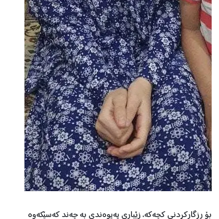
بۆ ڕزگارکردنی کچەکە، زێباری پەیوەندی بە چەند کەسێکەوە