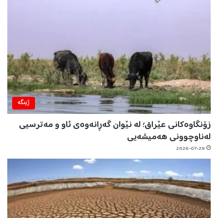
ژینگه‌
زۆنگاوەکانی عێراق؛ لە نێوان گەڕانەوەی ئاو و مەترسیی
لەناوچوونی هەمیشەیی
2026-07-29