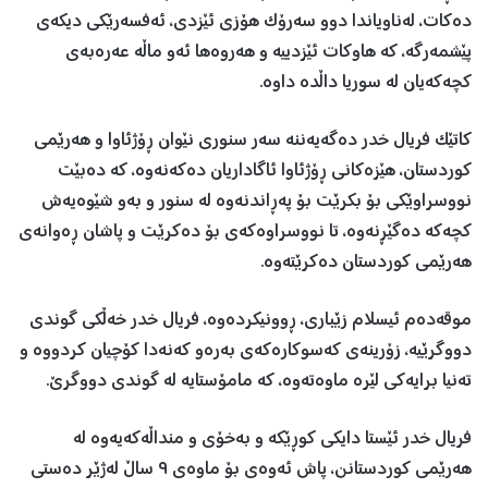
دەکات، لەناویاندا دوو سەرۆک هۆزی ئێزدی، ئەفسەرێکی دیکەی
پێشمەرگە، کە هاوکات ئێزدییە و هەروەها ئەو ماڵە عەرەبەی
کچەکەیان لە سوریا داڵدە داوە.
کاتێک فریال خدر دەگەیەننە سەر سنوری نێوان ڕۆژئاوا و هەرێمی
کوردستان، هێزەکانی ڕۆژئاوا ئاگاداریان دەکەنەوە، کە دەبێت
نووسراوێکی بۆ بکرێت بۆ پەڕاندنەوە لە سنور و بەو شێوەیەش
کچەکە دەگێڕنەوە، تا نووسراوەکەی بۆ دەکرێت و پاشان ڕەوانەی
هەرێمی کوردستان دەکرێتەوە.
موقەدەم ئیسلام زێباری، ڕوونیکردەوە، فریال خدر خەڵکی گوندی
دووگرێیە، زۆرینەی کەسوکارەکەی بەرەو کەنەدا کۆچیان کردووە و
تەنیا برایەکی لێرە ماوەتەوە، کە مامۆستایە لە گوندی دووگرێ.
فریال خدر ئێستا دایکی کوڕێکە و بەخۆی و منداڵەکەیەوە لە
هەرێمی کوردستانن، پاش ئەوەی بۆ ماوەی ٩ ساڵ لەژێر دەستی