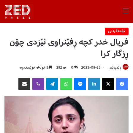
Menu
كۆمه‌ڵایه‌تی
فریال خدر کچە ڕفێنراوی ئێزدی چۆن
ڕزگار کرا
زێدپرێس
2023-09-23
0
292
3 خولەک خوێندنەوە
Facebook
X
LinkedIn
Messenger
WhatsApp
Telegram
Viber
هاوبه‌شكردن به‌ ئیمه‌یڵ