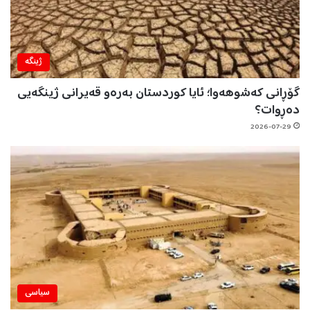
ژینگه‌
گۆڕانی کەشوهەوا؛ ئایا کوردستان بەرەو قەیرانی ژینگەیی
دەڕوات؟
2026-07-29
سیاسی