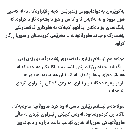
بەگوێرەی بەدواداچوونی زێدپرێس، کچە ڕفێنراوەکە، نە لە کەمپی
هۆل بووە و نە لەلایەن ئەو کەس و هێزانەیشەوە ئازاد کراوە، کە
بانگەشەی بۆ دەکەن. بەڵکوو، کچەکە بە هاوکاری ئەفسەرێکی
پێشمەرگە و چەند هاووڵاتییەک لە هەرێمی کوردستان و سوریا ڕزگار
کراوە.
موقەدەم ئیسلام زێباری، ئەفسەری پێشمەرگە، بۆ زێدپرێس
ڕایگەیاند، چەند ڕۆژێک پێش ئێستا، میدیاکارێکی عەرەب کە لە
هەولێر دەژی و هاوڕێیەتی لە نێوانیان هەیە، پەیوەندی بە
ناوبراوەوە دەکات و زانیاری لەبارەی کچێکی ڕفێنراوی ئێزدی
پێدەدات.
موقەدەم ئیسلام زێباری باسی لەوە کرد، هاووڵاتییە عەرەبەکە،
ئاگاداری کردووەتەوە، لەوەی کچێکی ڕفێنراوی ئێزدی لە ماڵی
هاووڵاتییەکی سوریا لە شاری ئێدلب داڵدە دراوە و دەیانەوێ