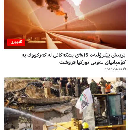
ئابووری
بریتش پێترۆڵیەم 15%ی پشکەکانی لە کەرکووک بە
کۆمپانیای نەوتی تورکیا فرۆشت
2026-07-29