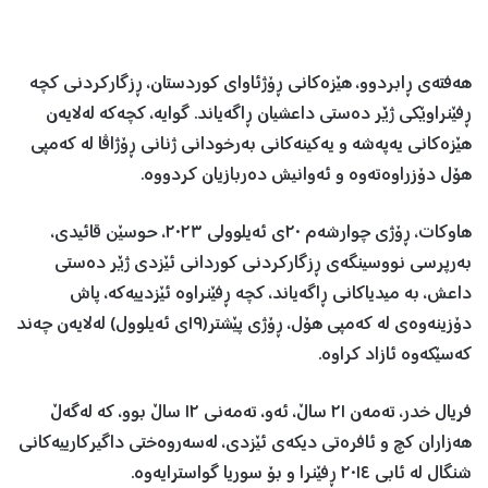
هەفتەی ڕابردوو، هێزەکانی ڕۆژئاوای کوردستان، ڕزگارکردنی کچە
ڕفێنراوێکی ژێر دەستی داعشیان ڕاگەیاند. گوایە، کچەکە لەلایەن
هێزەکانی یەپەشە و یەکینەکانی بەرخودانی ژنانی ڕۆژاڤا لە کەمپی
هۆل دۆزراوەتەوە و ئەوانیش دەربازیان کردووە.
هاوکات، ڕۆژی چوارشەم ٢٠ی ئەیلوولی ٢٠٢٣، حوسێن قائیدی،
بەرپرسی نووسینگەی ڕزگارکردنی کوردانی ئێزدی ژێر دەستی
داعش، بە میدیاکانی ڕاگەیاند، کچە ڕفێنراوە ئێزدییەکە، پاش
دۆزینەوەی لە کەمپی هۆل، ڕۆژی پێشتر(١٩ی ئەیلوول) لەلایەن چەند
کەسێکەوە ئازاد کراوە.
فریال خدر، تەمەن ٢١ ساڵ، ئەو، تەمەنی ١٢ ساڵ بوو، کە لەگەڵ
هەزاران کچ و ئافرەتی دیکەی ئێزدی، لەسەروەختی داگیرکارییەکانی
شنگال لە ئابی ٢٠١٤ ڕفێنرا و بۆ سوریا گواسترایەوە.