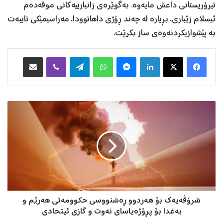
تیرۆریستانی داعش مایەوە. بەگوێرەی زانیارییەکانی موقەدەم
ئیسلام زێباری، بڕیارە لە چەند ڕۆژی داهاتوودا، مەراسیمێکی تایبەت
بە پێشوازیکردنەوەی ساز بکرێت.
Facebook
X
LinkedIn
Messenger
WhatsApp
Telegram
Viber
هاوبه‌شكردن به‌ ئیمه‌یڵ
ش
ر
ۆ
ڤ
ه‌
ی
ه‌
ك
ب
شرۆڤه‌یه‌ك بۆ هه‌ردوو ڕه‌شنووسى حکوومەتی هه‌رێم و
ۆ
ه
بەغدا بۆ پڕۆژەیاسای نەوت و گازی ئیتحادی
ه‌