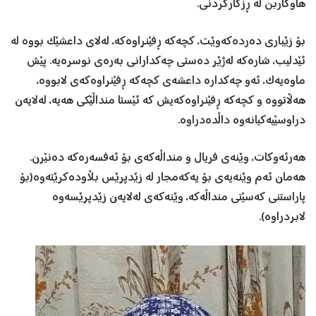
هاوکاربن لە ڕزگارکردنی.
بۆ زێباری دەردەکەوێت، کچەکە ڕفێنراوەکە، لەلای داعشێک بووە لە
ئێدلیب، شارەکە لەژێر دەستی چەکدارانی بەرەی نوسرەیە. پێش
ماوەیەک، ئەو چەکدارە داعشەی کچەکە ڕفێنراوەکەی لابووە،
هەڵاتووە و کچەکە ڕفێنراوەکەیش کە ئێستا منداڵێکی هەیە، لەلایەن
دراوسێیەکیانەوە داڵدەدراوە.
هەرئەوکات، وێنەی فریال و منداڵەکەی بۆ ئەفسەرەکە دەنێرن.
هەمان ئەم وێنەیەی بۆ یەکەمجار لە زێدپرێس بڵاودەکرێتەوە(بۆ
پاراستنی کەسێتی منداڵەکە، وێنەکەی لەلایەن زێدپرێسەوە
لابردراوە).