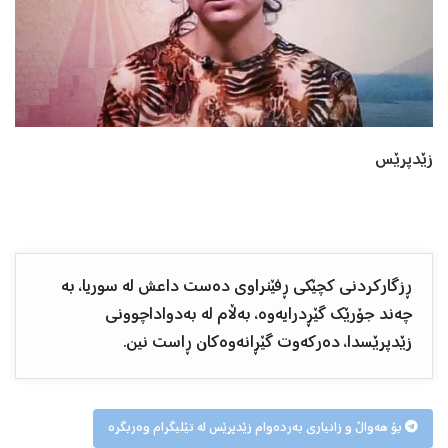
زێدپرێس
ڕزگارکردنی کچێکی ڕفێنراوی دەست داعش لە سوریا، بە
چەند جۆرێك گێڕدرایەوە، بەڵام لە بەدواداچوونی
زێدپرێسدا، دەرکەوت گێڕانەوەکان ڕاست نین.
بۆ هەواڵ و زانیاری بەردەوام زێدپرێس لە تێلیگرام وەربگرە