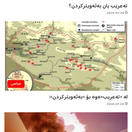
تەعریب یان بەئەویترکردن؟
2026-07-29
سیاسی
لە «تەعریب»ەوە بۆ «بەئەویترکردن»:
2026-07-29