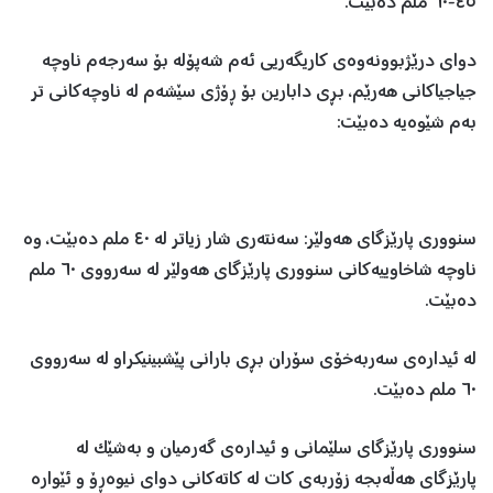
٤٥-٦٠ ملم دەبێت.
دوای درێژبوونەوەی کاریگەریی ئەم شەپۆلە بۆ سەرجەم ناوچە
جیاجیاکانی هەرێم، بڕی دابارین بۆ ڕۆژی سێشەم لە ناوچەکانی تر
بەم شێوەیە دەبێت:‎
سنووری پارێزگای هەولێر: سەنتەری شار زیاتر لە ٤٠ ملم دەبێت، وە
ناوچە شاخاوییەکانی سنووری پارێزگای هەولێر لە سەرووی ٦٠ ملم
دەبێت.
‏‎لە ئیدارەی سەربەخۆی سۆران بڕی بارانی پێشبینیکراو لە سەرووی
٦٠ ملم دەبێت.
‏‎سنووری پارێزگای سلێمانی و ئیدارەی گەرمیان و بەشێک لە
پارێزگای هەڵەبجە زۆربەی کات لە کاتەکانی دوای نیوەڕۆ و ئێوارە