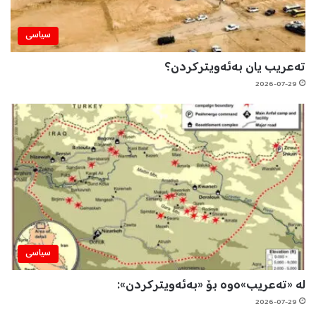
سیاسی
تەعریب یان بەئەویترکردن؟
2026-07-29
سیاسی
لە «تەعریب»ەوە بۆ «بەئەویترکردن»:
2026-07-29