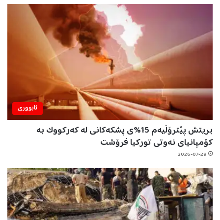
ئابووری
بریتش پێترۆڵیەم 15%ی پشکەکانی لە کەرکووک بە
کۆمپانیای نەوتی تورکیا فرۆشت
2026-07-29