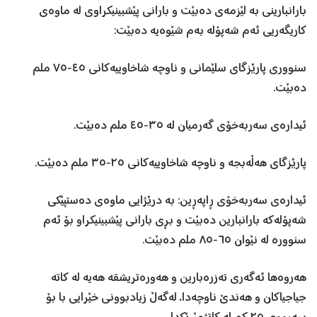
بارانبارینی بە لێزمەی دەبێت و بارانی پێشبینیکراوی لە ماوەی
کاریگەریی ئەم شەپۆلە بەم شێوەیە دەبێت:
‏‎سنووری پارێزگای سلێمانی و ناوچە شاخاوییەکانی ٤٥-٧٥ ملم
دەبێت.
‏‎ئیدارەی سەربەخۆی ڕاپەڕین: بە درێژایی ماوەی دەستپێکی
شەپۆلەکە بارانبارین دەبێت و بڕی بارانی پێشبینیکراو بۆ ئەم
سنوورە لە نێوان ٦٥-٨٥ ملم دەبێت.
‏‎هەروەها ئەگەری تەزرەبارین و هەورەتریشقە هەیە لە کاتە
جیاجیاکان و هەندێ ناوچەدا، لەگەڵ زیادبوونی خێرایی با بۆ