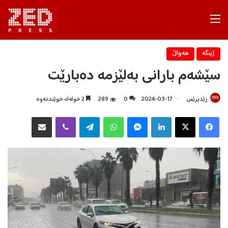
Menu
ژینگه‌
هه‌واڵ
سێشەم بارانی بەلێزمە دەبارێت
زێدپرێس
2024-03-17
0
289
2 خولەک خوێندنەوە
Facebook
X
LinkedIn
Messenger
WhatsApp
Telegram
Viber
هاوبه‌شكردن به‌ ئیمه‌یڵ