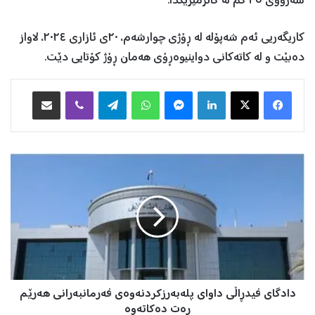
سەرووی ٢٥ کم لە کاتژمێرێکدا.
‏‎کاریگەریی ئەم شەپۆلە لە ڕۆژی چوارشەم، ٢٠ی ئازاری ٢٠٢٤، لاواز
دەبێت و لە کاتەکانی دواینیوەڕۆی هەمان ڕۆژ کۆتایی دێت.
Facebook
X
LinkedIn
Messenger
WhatsApp
Telegram
Viber
هاوبه‌شكردن به‌ ئیمه‌یڵ
د
ا
د
گ
ا
ی
ف
ی
د
دادگای فیدڕاڵی داوای پلەبەرزکردنەوەی فەرمانبەرانی هەرێم
ڕ
ا
ڕەت دەکاتەوە