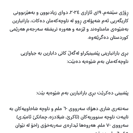
ڕۆژی سێشەم، ١٩ی ئازاری ٢٠٢٤، دوای زیادبوون و بەهێزبوونی
کاریگەریی ئەم شەپۆلەی ڕوو لە ناوچەکەمان دەکات، بارانبارین
بەشێوەی مامناوەند و لێزمە و هەورە تریشقە سەرجەم هەرێمی
کوردستان دەگرێتەوە.
بڕی بارانبارینی پێشبینیکراو لەگەڵ کاتی دابارین بە جیاوازیی
ناوچەکەمان بەم شێوەیە دەبێت:
پێشبینی دەکرێت بڕی بارانبارین بەم شێوەیە بێت:
‏‎سەنتەری شاری دهۆک سەرووی ٦٠ ملم و ناوچە شاخاوییەکان بە
تایبەت ناوچە سنووریەکان (ئاکرێ، شیلادزە، چمانکێ ئامێدی)
سەرووی ٧٠ ملم. هەروەها ئیدارەی سەربەخۆی زاخۆ لە نێوان