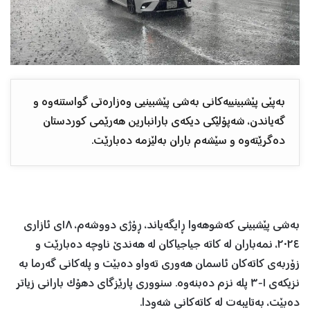
بەپێی پێشبینییەکانی بەشی پێشبینیی وەزارەتی گواستنەوە و
گەیاندن، شەپۆلێکی دیکەی بارانبارین هەرێمی کوردستان
دەگرێتەوە و سێشەم باران بەلێزمە دەبارێت.
بەشی پێشبینی کەشوهەوا ڕایگەیاند، ‏‎ڕۆژی دووشەم، ١٨ی ئازاری
٢٠٢٤، نمەباران لە کاتە جیاجیاکان لە هەندێ ناوچە دەبارێت و
زۆربەی کاتەکان ئاسمان هەوری تەواو دەبێت و پلەکانی گەرما بە
نزیکەی ١-٣ پلە نزم دەبنەوە. سنووری پارێزگای دهۆک بارانی زیاتر
دەبێت، بەتایبەت لە کاتەکانی شەودا.