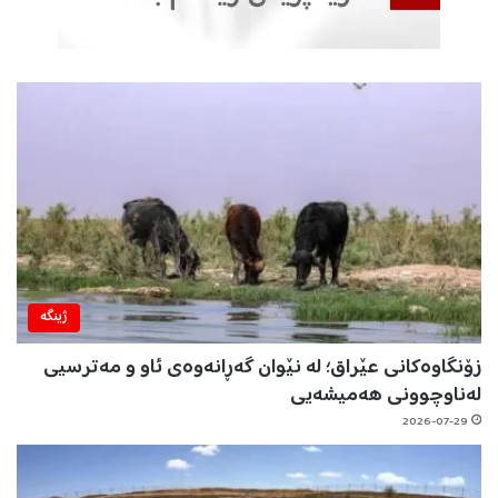
ژینگه‌
زۆنگاوەکانی عێراق؛ لە نێوان گەڕانەوەی ئاو و مەترسیی
لەناوچوونی هەمیشەیی
2026-07-29