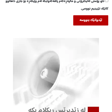
ناو، پۆستی ئەلیکترۆنی و ماڵپەڕەکەم پاشەکەوتبکە لەم وێبگەڕە بۆ جاری داهاتوو
کاتێک تێبینیم نووسی.