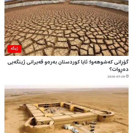
ژینگه‌
گۆڕانی کەشوهەوا؛ ئایا کوردستان بەرەو قەیرانی ژینگەیی
دەڕوات؟
2026-07-29