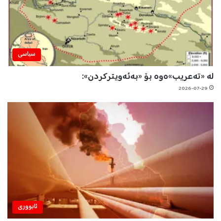
سیاسی
لە «تەعریب»ەوە بۆ «بەئەویترکردن»:
2026-07-29
ئابووری