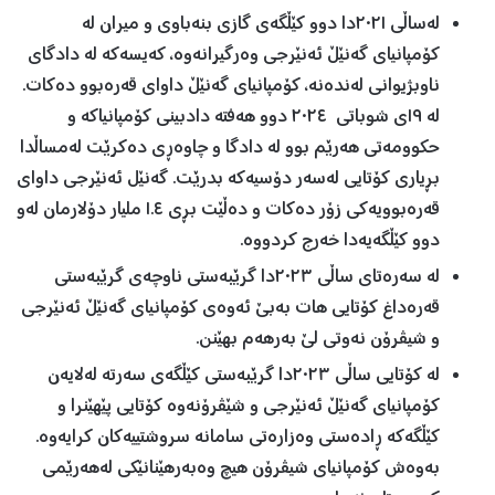
لەساڵی ٢٠٢١دا دوو کێڵگەی گازی بنەباوی و میران لە
کۆمپانیای گەنێڵ ئەنێرجی وەرگیرانەوە، کەیسەکە لە دادگای
ناوبژیوانی لەندەنە، کۆمپانیای گەنێڵ داوای قەرەبوو دەکات.
لە ١٩ی شوباتی ٢٠٢٤ دوو هەفتە دادبینی کۆمپانیاکە و
حکوومەتی هەرێم بوو لە دادگا و چاوەڕی دەکرێت لەمساڵدا
بڕیاری کۆتایی لەسەر دۆسیەکە بدرێت. گەنێل ئەنێرجی داوای
قەرەبوویەکی زۆر دەکات و دەڵێت بڕی ١.٤ ملیار دۆلارمان لەو
دوو کێڵگەیەدا خەرج کردووە.
لە سەرەتای ساڵی ٢٠٢٣دا گرێبەستی ناوچەی گرێبەستی
قەرەداغ کۆتایی هات بەبێ ئەوەی کۆمپانیای گەنێڵ ئەنێرجی
و شیڤرۆن نەوتی لێ بەرهەم بهێنن.
لە کۆتایی ساڵی ٢٠٢٣دا گرێبەستی کێڵگەی سەرتە لەلایەن
کۆمپانیای گەنێڵ ئەنێرجی و شێڤرۆنەوە کۆتایی پێهێنرا و
کێڵگەکە ڕادەستی وەزارەتی سامانە سروشتییەکان کرایەوە.
بەوەش کۆمپانیای شیڤرۆن هیچ وەبەرهێنانێکی لەهەرێمی