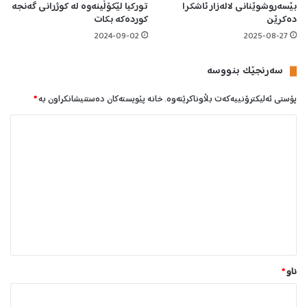
و
بێسەروشوێنانی لالەزار ئاشکرا
تورکیا لێکۆڵینەوە لە کوژرانی گەنجە
دەکرێن
کوردەکە بکات
ن
ە
2024-09-02
2025-08-27
و
ە
سه‌رنجێک بنووسە
پۆستی ئەلیکترۆنییەکەت بڵاوناکرێتەوە.
خانە پێویستەکان دەستنیشانکراون بە
*
ل
ێ
د
و
ا
ن
*
ناو
*