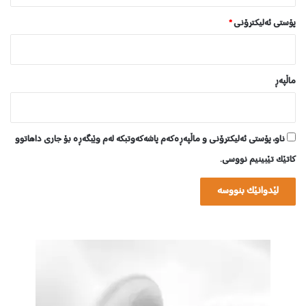
پۆستی ئەلیکترۆنی
*
ماڵپه‌ڕ
ناو، پۆستی ئەلیکترۆنی و ماڵپەڕەکەم پاشەکەوتبکە لەم وێبگەڕە بۆ جاری داهاتوو
کاتێک تێبینیم نووسی.