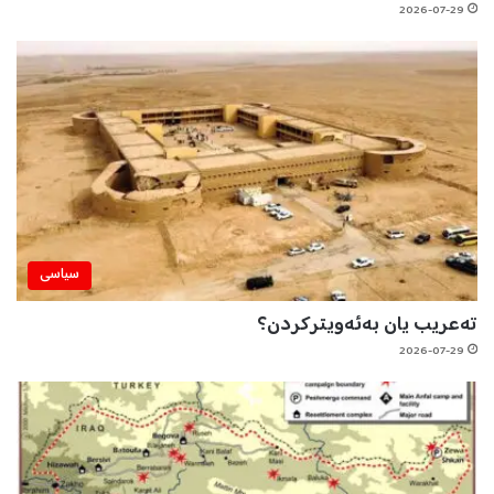
2026-07-29
سیاسی
تەعریب یان بەئەویترکردن؟
2026-07-29