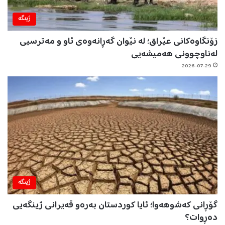
ژینگه‌
زۆنگاوەکانی عێراق؛ لە نێوان گەڕانەوەی ئاو و مەترسیی
لەناوچوونی هەمیشەیی
2026-07-29
ژینگه‌
گۆڕانی کەشوهەوا؛ ئایا کوردستان بەرەو قەیرانی ژینگەیی
دەڕوات؟