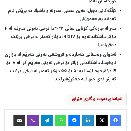
کوردستان نەما.
کێڵگەکانی بجیل، عەین سفنی، سەرتە و باشیک بە بڕێکی نزم
کەوتنە بەرهەمهێنان.
هەر لە چارەکی کۆتایی ساڵی ٢٠٢٢دا نرخی نەوتی هەرێم لە ١٠
دۆلار داشکاندنەوە بۆ ١٧ تا ١٩ دۆلار کەمتر لە نرخی برێنت
دەفرۆشرا.
لەدوای وەستانی هەناردە و فرۆشتنی نەوتی هەرێم لە بازاڕی
ناوخۆدا، داشکاندنی زیاتر بۆ نرخی نەوتی هەرێم کرا لە ١٧ بۆ
١٩ دۆلارەوە ئێستا بە ٥٠ بۆ ٥٥ دۆلار کەمتر لە نرخی برێنت
کە پێوانەی جیهانییە دەفرۆشرێت.
یاسای نه‌وت و گازی عێراق
Facebook
X
LinkedIn
Messenger
WhatsApp
Telegram
Viber
هاوبه‌شكردن به‌ ئیمه‌یڵ