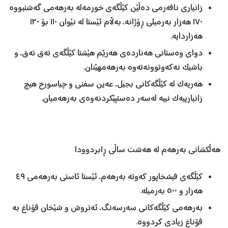
زانیاری نافەرمی دەڵێن کێڵگەی خورمەلە بەرهەمی گەشتبووە
١٧٠ هەزار بەرمیلی ڕۆژانە، بەڵام ئێستا لە نێوان ١١٠ بۆ ١٢٠
هەزاردایە.
دوای وەستانی هەناردەی هەرێم هێشتا کێڵگەی تەق تەق، و
باشیک نەکەوتوونەتەوە بەرهەمهێنان.
هەریەک لە کێڵگەکانی بجیل، عەین سفنی و چیاسورخ هیچ
زانیارییەک نییە لەسەر دەستپێکردنەوەی بەرهەمیان.
هەڵکشانی بەرهەم لە هەشت ساڵی ڕابردوودا
کێڵگەی فیشخاپور کەوتە بەرهەم، ئێستا ئاستی بەرهەمی ٤٩
هەزار و ٥٠٠ بەرمیلە.
بەرهەمی کێڵگەکانی سەرسەنگ، ئەتروش و شێخان قۆناغ بە
قۆناغ زیادی کردووە.