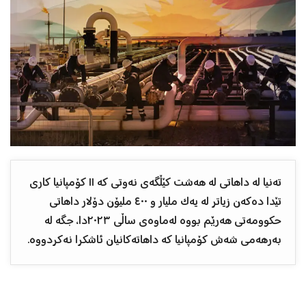
تەنیا لە داهاتی لە هەشت کێڵگەی نەوتی کە ١١ کۆمپانیا کاری
تێدا دەکەن زیاتر لە یەک ملیار و ٤٠٠ ملیۆن دۆلار داهاتی
حکوومەتی هەرێم بووە لەماوەی ساڵی ٢٠٢٣دا، جگە لە
بەرهەمی شەش کۆمپانیا کە داهاتەکانیان ئاشکرا نەکردووە.