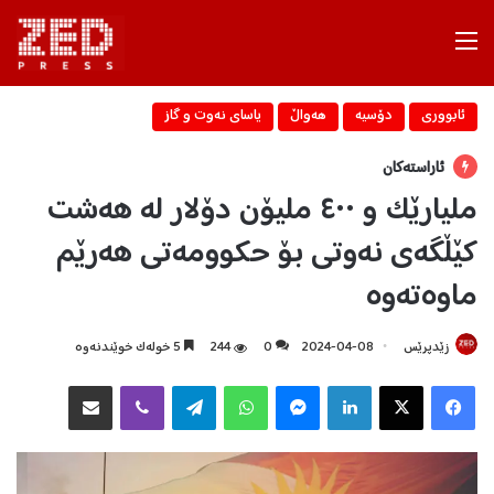
Menu
ئابووری
دۆسیه‌
هه‌واڵ
یاسای نه‌وت و گاز
ئاراستەکان
ملیارێک و ٤٠٠ ملیۆن دۆلار لە هەشت
کێڵگەی نەوتی بۆ حکوومەتی هەرێم
ماوەتەوە
زێدپرێس
2024-04-08
0
244
5 خولەک خوێندنەوە
Facebook
X
LinkedIn
Messenger
WhatsApp
Telegram
Viber
هاوبه‌شكردن به‌ ئیمه‌یڵ