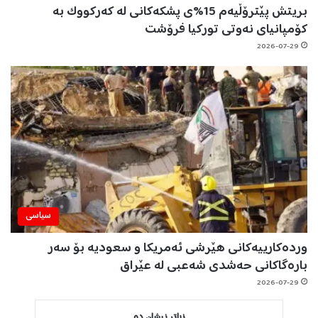
بریتش پێترۆڵیەم 15%ی پشکەکانی لە کەرکووک بە
کۆمپانیای نەوتی تورکیا فرۆشت
2026-07-29
سیاسی
وردەکارییەکانی هێرشی ئەمریکا و سعودیە بۆ سەر
بارەگاکانی حەشدی شەعبی لە عێراق
2026-07-29
زیاتر نیشان دە