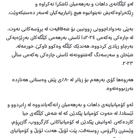
لەو کێڵگانەی داهات و بەرهەمیان ئاشکرا نەکراوە و
ڕێکخراوەکەیش نەیتوانیوە هیچ زانیارییەکیان لەسەر دەستبکەوێت.
بەپێی بەدواداچوونی ڕوونبین بۆ شەفافیەت لە پڕۆسەکانی نەوت،
لە چارەکی یەکەمی ٢٠٢٤دا ئاستی بەرهەمی کێڵگەکان بەڕێژەیەکی
بەرچاو زیادی کردووە، هەندێک کێڵگە وەکوو تاوکێ، خورمەلە،
شێخان و سەرسەنگ گەشتوونەتە ئاستی چارەکی یەکەمی ساڵی
٢٠٢٣.
هەروەها کۆی بەرهەم بۆ زیاتر لە ٨٠٪ی پێش وەستانی هەناردە
بەرزبووەتەوە.
ئەو کۆمپانیاینەی داهات و بەرهەمیان ڕانەگەیاندووە لە ڕابردوو و
ئێستادا، لە حەوت کۆمپانیا پێکدێن کە لە شەش کێڵگەی جیا
کاردەکەن. ئەوانیش پێکدێن لە کۆمپانیاکانی کارگرووپ، گازپڕۆم،
وێسترن زاگرۆس، ڕوسنەفت، پێت ئۆیڵ، هەنت ئۆیڵ و کۆمپانیای