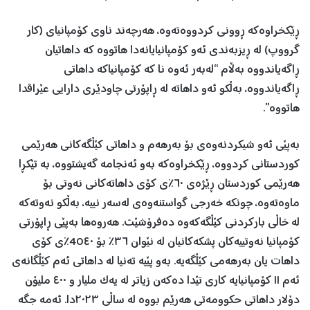
ڕێکخراوەکە ڕوونی کردووەتەوە، هەرچەند ناوی کۆمپانیای (کار
گرووپ) لە ڕیزبەندی ئەو کۆمپانیایانەدا هاتووە کە داهاتیان
ڕاگەیاندووە بەڵام “لەبەر ئەوە نا کە کۆمپانیاکە داهاتی
ڕاگەیاندووە، بەڵکو ئەو داهاتە لە ڕاپۆرتی چاودێری دارایی عێراقدا
هاتووە”.
بەپێی ئەو شیکردنەوەی بۆ بەرهەم و داهاتی کێڵگەکانی هەرێمی
کوردستانی کردووە، ڕێکخراوەکە بەو ئەنجامە گەیشتووە، بە تێکڕا
هەرێمی کوردستان ڕێژەی ٦٠٪ی کۆی داهاتەکانی نەوتی بۆ
ماوەتەوە، چونکە خەرجی گواستنەوەی لەسەر نییە، بەڵکو نەوتەکە
لە خاڵی بارکردنی کێڵگەکەوە دەفرۆشێت. هەروەها بەپێی ڕاپۆرتی
کۆمپانیا نەوتییەکان پشکەکانیان لە نێوان ٣٦٪ بۆ 40٤٠٪ی کۆی
داهات یان بەرهەمی کێڵگەیە. بەو پێیە تەنیا لە داهاتی ئەم کێڵگانەی
ئەم ١١ کۆمپانیایە کاری تێدا دەکەن زیاتر لە یەک ملیار و ٤٠٠ ملیۆن
دۆلار داهاتی حکوومەتی هەرێم بووە لە ساڵی ٢٠٢٣دا. ئەمە جگە