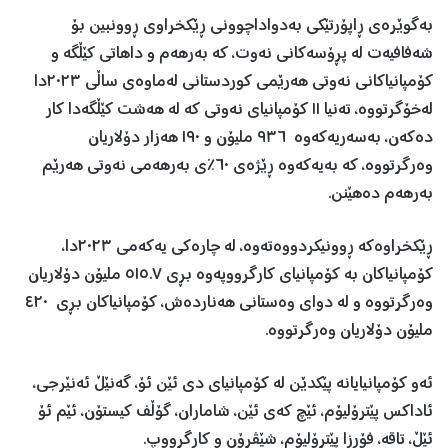
بەگوێرەی ڕاپۆرتێکی بەدواداچوونی ڕێکخراوی ڕوونبین بۆ
شەفافیەت لە پڕۆسەکانی نەوت، کە بەرهەم و داهاتی کێڵگە و
کۆمپانیاکانی نەوتی هەرێمی کوردستانی لەماوەی ساڵی ٢٠٢٣دا
لەخۆگرتووە، تەنیا ١١ کۆمپانیای نەوتی کە لە هەشت کێڵگەدا کار
دەکەن، بەسەریەکەوە ٩٣٦ ملیۆن و ١٩٠ هەزار دۆلاریان
وەرگرتووە، کە بەیەکەوە ڕێژەی ٦٠٪ی بەرهەمی نەوتی هەرێم
بەرهەم دەهێنن.
ڕێکخراوەکە ڕوونیکردووەتەوە، لە چارەکی یەکەمی ٢٠٢٣دا،
کۆمپانیاکان بە کۆمپانیای کارگرووپەوە بڕی ٥١٥.٧ ملیۆن دۆلاریان
وەرگرتووە و لە دوای وەستانی هەناردەش، کۆمپانیاکان بڕی ٤٢٠
ملیۆن دۆلاریان وەرگرتووە.
ئەو کۆمپانیایانە پێکدێن لە کۆمپانیای دی ئێن ئۆ، گەنێڵ ئەنێرجی،
ئاداکس پێترۆلیۆم، ئێچ کەی ئێن، شاماران، گۆڵف کیستۆن، ئێم ئۆ
ئێڵ، تاقە، فۆرزا پێترۆلیۆم، شێڤرۆن و کارگرووپ.