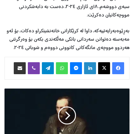
سبەی دووشەم، ١٨ی ئازاری ٢٠٢٤، دەست بە دابەشکردنی
مووچەکانیان دەکرێت.
بەڕێوەبەرایەتییەکە، داوا لە کرێکارانی خانەنشینکراو دەکات، بۆ ئەو
مەبەستە دەتوانن سەردانی بانکی مەڵکەندی بکەن بۆ وەرگرتنی
هەردوو مووچەی مانگەکانی کانوونی دووەم و شوباتی ٢٠٢٤.
Facebook
X
LinkedIn
Messenger
WhatsApp
Telegram
Viber
هاوبه‌شكردن به‌ ئیمه‌یڵ
ف
ی
ۆ
د
ۆ
ر
د