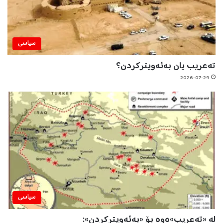
سیاسی
تەعریب یان بەئەویترکردن؟
2026-07-29
سیاسی
لە «تەعریب»ەوە بۆ «بەئەویترکردن»: