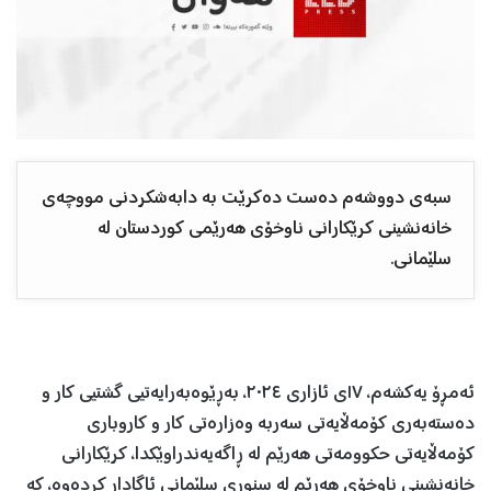
سبەی دووشەم دەست دەکرێت بە دابەشکردنی مووچەی
خانەنشینی کرێکارانی ناوخۆی هەرێمی کوردستان لە
سلێمانی.
ئەمڕۆ یەکشەم، ١٧ی ئازاری ٢٠٢٤، بەڕێوەبەرایەتیی گشتیی کار و
دەستەبەری کۆمەڵایەتی سەربە وەزارەتی کار و کاروباری
کۆمەڵایەتی حکوومەتی هەرێم لە ڕاگەیەندراوێکدا، کرێکارانی
خانەنشینی ناوخۆی هەرێم لە سنوری سلێمانی ئاگادار کردەوە، کە