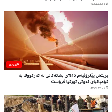
2026-07-29
ئابووری
بریتش پێترۆڵیەم 15%ی پشکەکانی لە کەرکووک بە
کۆمپانیای نەوتی تورکیا فرۆشت
2026-07-29