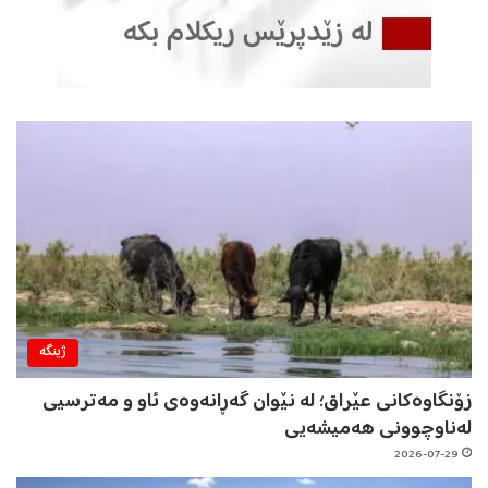
ژینگه‌
زۆنگاوەکانی عێراق؛ لە نێوان گەڕانەوەی ئاو و مەترسیی
لەناوچوونی هەمیشەیی
2026-07-29