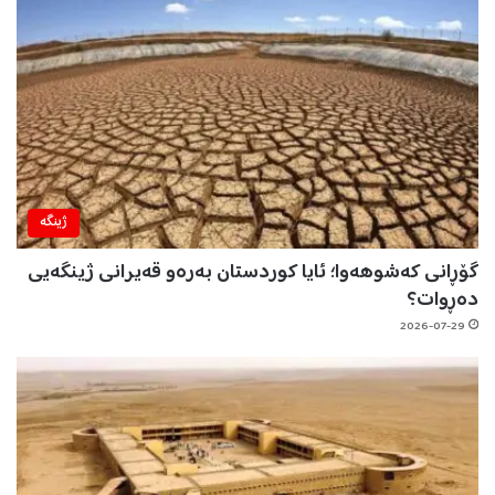
ژینگه‌
گۆڕانی کەشوهەوا؛ ئایا کوردستان بەرەو قەیرانی ژینگەیی
دەڕوات؟
2026-07-29