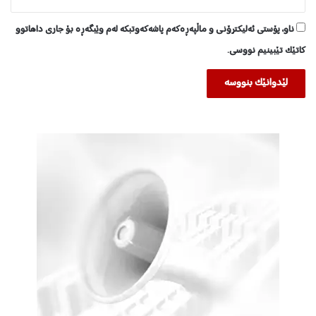
ڕ
ۆ
ناو، پۆستی ئەلیکترۆنی و ماڵپەڕەکەم پاشەکەوتبکە لەم وێبگەڕە بۆ جاری داهاتوو
ژ
ن
کاتێک تێبینیم نووسی.
و
و
س
ت
ن
ی
ک
ر
د
ب
ێ
ت