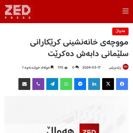
Menu
هه‌واڵ
مووچەی خانەنشینی کرێکارانی
سلێمانی دابەش دەکرێت
زێدپرێس
2024-03-17
0
170
خولەک خوێندنەوە 1
Facebook
X
LinkedIn
Messenger
WhatsApp
Telegram
Viber
هاوبه‌شكردن به‌ ئیمه‌یڵ