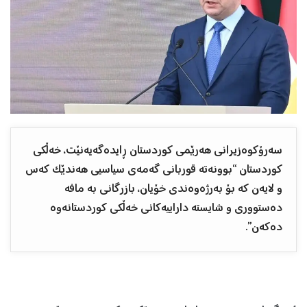
سەرۆکوەزیرانی هەرێمی کوردستان ڕایدەگەیەنێت، خەڵکی
کوردستان “بوونەتە قوربانی گەمەی سیاسیی هەندێک کەس
و لایەن کە بۆ بەرژەوەندی خۆیان، بازرگانی بە مافە
دەستووری و شایستە داراییەکانی خەڵکی کوردستانەوە
دەکەن”.