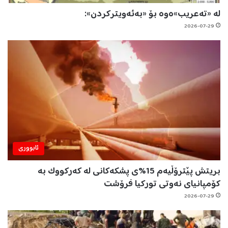
لە «تەعریب»ەوە بۆ «بەئەویترکردن»:
2026-07-29
ئابووری
بریتش پێترۆڵیەم 15%ی پشکەکانی لە کەرکووک بە
کۆمپانیای نەوتی تورکیا فرۆشت
2026-07-29