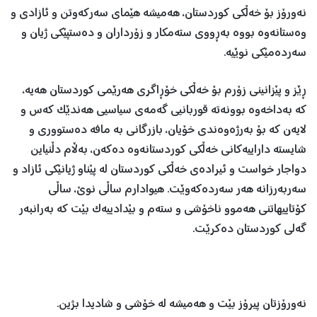
نەورۆز بۆ خەڵکی کوردستان، هەمیشە هێمای سەرکەوتن و ئازادی و
وەستانەوە بووە بەڕووی ستەمکار و زۆرداران و دەستپێکی ژیان و
سەردەمێکی نوێیە.
ڕێز و پێزانینی زۆرم بۆ خەڵکی خۆڕاگری هەرێمی کوردستان هەیە،
کە بەداخەوە بوونەتە قوربانیی گەمەی سیاسیی هەندێک کەس و
لایەن کە بۆ بەرژەوەندی خۆیان، بازرگانی بە مافە دەستووری و
شایستە داراییەکانی خەڵکی کوردستانەوە دەکەن، بەڵام دڵنیاین
دواجار خواست و ئیرادەی خەڵکی کوردستان لە پێناو ژیانێکی ئازاد و
سەربەرزانە هەر سەردەکەوێت. هیوادارم ساڵی نوێ، ساڵی
کۆتاییهاتنی هەموو ناخۆشی و ستەم و بێدادییەک بێت کە بەرانبەر
گەلی کوردستان دەکرێت.
نەورۆزتان پیرۆز بێت و هەمیشە لە خۆشی و شادیدا بژین.