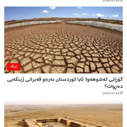
2026-07-29
ژینگه‌
گۆڕانی کەشوهەوا؛ ئایا کوردستان بەرەو قەیرانی ژینگەیی
دەڕوات؟
2026-07-29