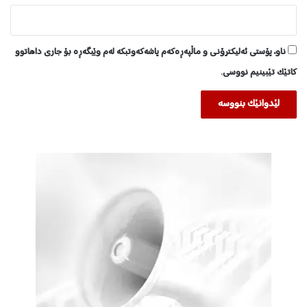
ناو، پۆستی ئەلیکترۆنی و ماڵپەڕەکەم پاشەکەوتبکە لەم وێبگەڕە بۆ جاری داهاتوو
کاتێک تێبینیم نووسی.