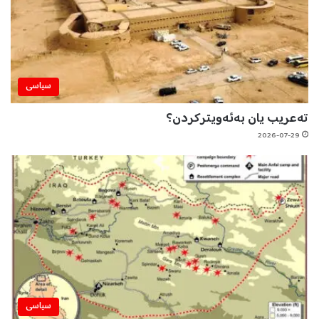
سیاسی
تەعریب یان بەئەویترکردن؟
2026-07-29
سیاسی