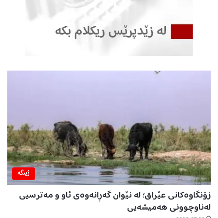
ژینگه‌
زۆنگاوەکانی عێراق؛ لە نێوان گەڕانەوەی ئاو و مەترسیی
لەناوچوونی هەمیشەیی