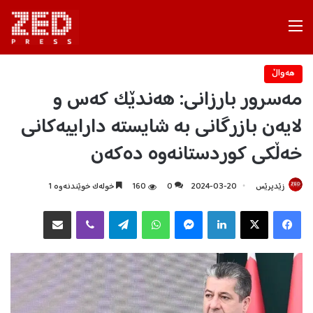
Menu
هه‌واڵ
مەسرور بارزانی: هەندێک کەس و
لایەن بازرگانی بە شایستە داراییەکانی
خەڵکی کوردستانەوە دەکەن
زێدپرێس
2024-03-20
0
160
خولەک خوێندنەوە 1
Facebook
X
LinkedIn
Messenger
WhatsApp
Telegram
Viber
هاوبه‌شكردن به‌ ئیمه‌یڵ