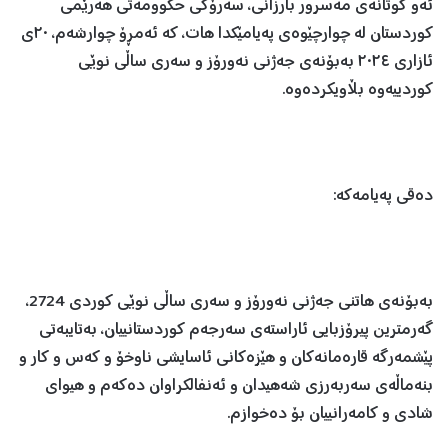
ئەو گوتانەی مەسرور بارزانی، سەرۆکی حکوومەتی هەرێمی
کوردستان لە چوارچێوەی پەیامێکدا هات، کە ئەمڕۆ چوارشەم، ٢٠ی
ئازاری ٢٠٢٤ بەبۆنەی جەژنی نەورۆز و سەری ساڵی نوێی
کوردییەوە بڵاویکردەوە.
دەقی پەیامەکە:
بەبۆنەی هاتنی جەژنی نەورۆز و سەری ساڵی نوێی کوردی 2724،
گەرمترین پیرۆزبایی ئاراستەی سەرجەم کوردستانییان، بەتایبەتی
پێشمەرگە قارەمانەکان و هێزەکانی ئاسایشی ناوخۆ و کەس و کار و
بنەماڵەی سەربەرزی شەهیدان و ئەنفالکراوان دەکەم و هیوای
شادی و کامەرانییان بۆ دەخوازم.