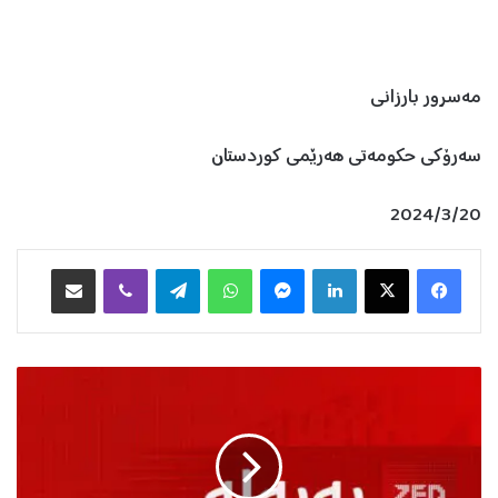
مەسرور بارزانی
سەرۆکی حکومەتی هەرێمی کوردستان
2024/3/20
Facebook
X
LinkedIn
Messenger
WhatsApp
Telegram
Viber
هاوبه‌شكردن به‌ ئیمه‌یڵ
م
ا
و
ە
ی
پ