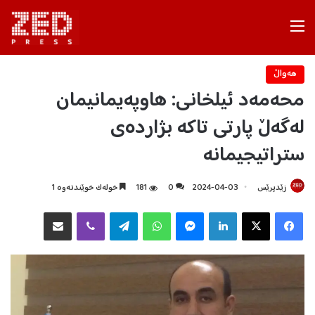
Menu
هه‌واڵ
محەمەد ئیلخانی: هاوپەیمانیمان
لەگەڵ پارتی تاکە بژاردەی
ستراتیجیمانە
زێدپرێس
2024-04-03
0
181
خولەک خوێندنەوە 1
Facebook
X
LinkedIn
Messenger
WhatsApp
Telegram
Viber
هاوبه‌شكردن به‌ ئیمه‌یڵ