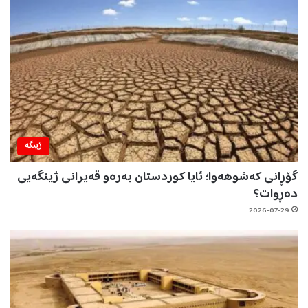
ژینگه‌
گۆڕانی کەشوهەوا؛ ئایا کوردستان بەرەو قەیرانی ژینگەیی
دەڕوات؟
2026-07-29