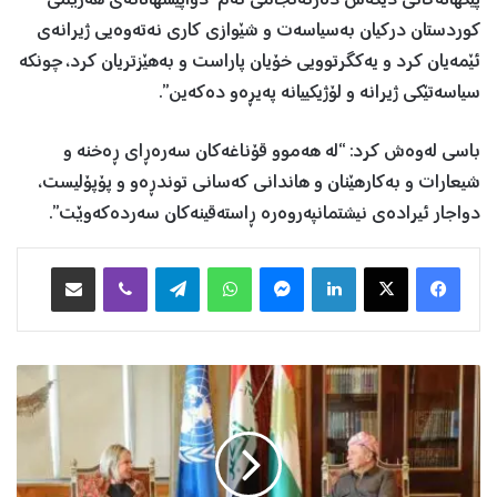
پێکهاتەکانی دیکەش دەرئەنجامی ئەم دواپێشهاتانەی هەرێمی
کوردستان درکیان بەسیاسەت و شێوازی کاری نەتەوەیی ژیرانەی
ئێمەیان کرد و یەکگرتوویی خۆیان پاراست و بەهێزتریان کرد، چونکە
سیاسەتێکی ژیرانە و لۆژیکییانە پەیڕەو دەکەین”.
باسی لەوەش کرد: “لە هەموو قۆناغەکان سەرەڕای ڕەخنە و
شیعارات و بەکارهێنان و هاندانی کەسانی توندڕەو و پۆپۆلیست،
دواجار ئیرادەی نیشتمانپەروەرە ڕاستەقینەکان سەردەکەوێت”.
Facebook
X
LinkedIn
Messenger
WhatsApp
Telegram
Viber
هاوبه‌شكردن به‌ ئیمه‌یڵ
پ
ل
ا
س
خ
ا