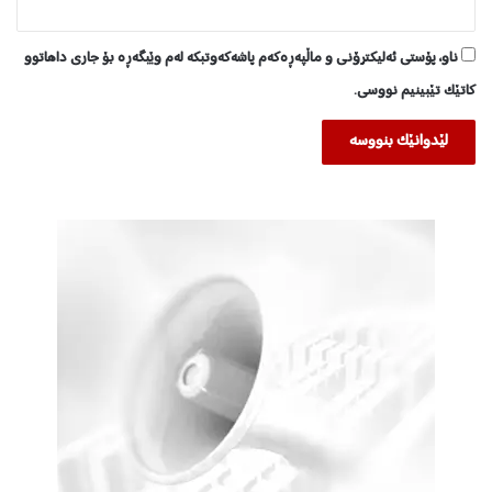
ناو، پۆستی ئەلیکترۆنی و ماڵپەڕەکەم پاشەکەوتبکە لەم وێبگەڕە بۆ جاری داهاتوو
کاتێک تێبینیم نووسی.