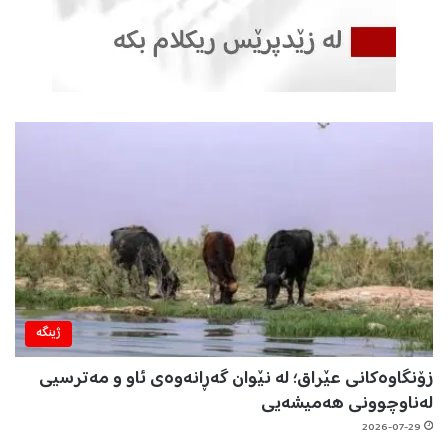
ژینگه‌
زۆنگاوەکانی عێراق؛ لە نێوان گەڕانەوەی ئاو و مەترسیی
لەناوچوونی هەمیشەیی
2026-07-29