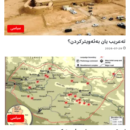
سیاسی
تەعریب یان بەئەویترکردن؟
2026-07-29
سیاسی