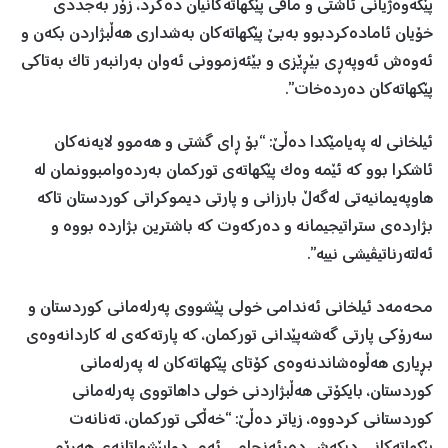
پێکەوەژیانی ئاشتی و مافی پێکهاتەکانیان دەکرد، زۆر بەجددی
خۆیان ئامادەکردبوو بەبێ پێکهاتەکان بەشداری هەڵبژاردن بکەن و
ئەوەش ئەوپەڕی بێڕێزی و بێئەزموونی ئەوان بەرانبەر تاک بەتاکی
پێکهاتەکان دەردەخات”.
ئیلخانی لە پەیامێکدا دەڵێ: “بۆ ڕای گشتی و هەموو لایەنەکان
ئاشکرا بوو کە ئێمە وەک پێکهاتەی تورکمان بەردەوامبوونمان لە
هاوپەیمانیەتی لەگەڵ بارزانی و پارتی دیموکراتی کوردستان تاکە
بژاردەی ستراتیجیمانە و دەرکەوت کە باشترین بژاردە بووە و
ئەلتەرناتیڤیشی نییە”.
محەمەد ئیلخانی ئەندامی خولی پێشووی پەرلەمانی کوردستان و
سەرۆکی پارتی گەشەپێدانی تورکمان، کە پارتەکەی لە کاردانەوەی
بڕیاری هەڵوەشاندنەوەی کۆتای پێکهاتەکان لە پەرلەمانی
کوردستان، بایکۆتی هەڵبژاردنی خولی داهاتووی پەرلەمانی
کوردستانی کردووە، زیاتر دەڵێ: “خەڵکی تورکمان، تەنانەت