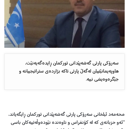
سەرۆکی پارتی گەشەپێدانی تورکمان ڕایدەگەیەنێت،
هاوپەیمانێتییان لەگەڵ پارتی تاکە بژاردەی ستراتیجییانە و
جێگرەوەیشی نییە.
محەمەد ئیلخانی سەرۆکی پارتی گەشەپێدانی تورکمان ڕایگەیاند،
“ئەو حزبانەی کە لە کۆنفراس و ناوەندە نێودەوڵەتییەکان باسی