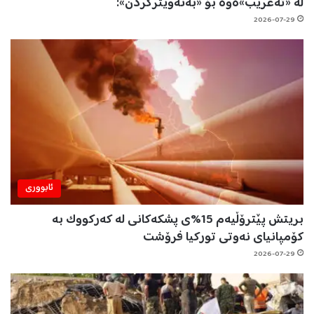
لە «تەعریب»ەوە بۆ «بەئەویترکردن»:
2026-07-29
ئابووری
بریتش پێترۆڵیەم 15%ی پشکەکانی لە کەرکووک بە
کۆمپانیای نەوتی تورکیا فرۆشت
2026-07-29