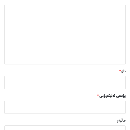
ل
ێ
د
و
ا
ن
*
ناو
*
پۆستی ئەلیکترۆنی
*
ماڵپه‌ڕ