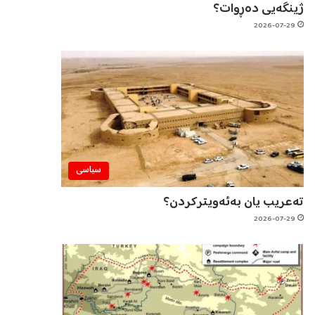
ژینگەیی دەڕوات؟
2026-07-29
سیاسی
تەعریب یان بەئەویترکردن؟
2026-07-29