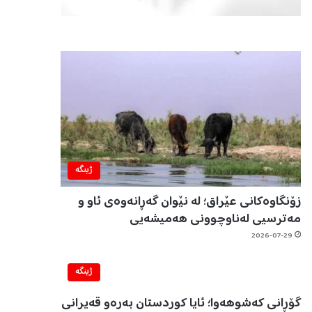
ژینگه‌
زۆنگاوەکانی عێراق؛ لە نێوان گەڕانەوەی ئاو و
مەترسیی لەناوچوونی هەمیشەیی
2026-07-29
ژینگه‌
گۆڕانی کەشوهەوا؛ ئایا کوردستان بەرەو قەیرانی