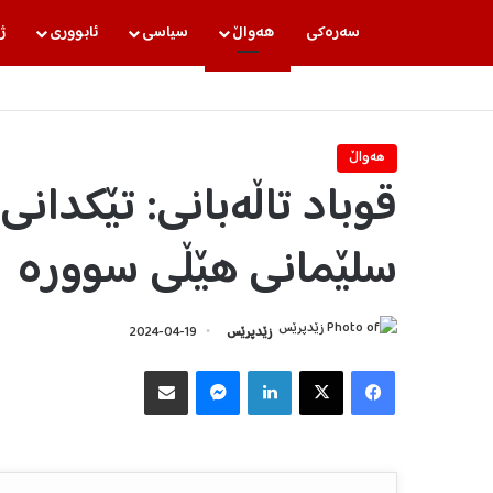
سه‌ره‌كی
هه‌واڵ
سیاسی
ئابووری
ژ
هه‌واڵ
قوباد تاڵەبانی: تێکدان
سلێمانی هێڵی سوورە
زێدپرێس
2024-04-19
Facebook
X
LinkedIn
Messenger
هاوبه‌شكردن به‌ ئیمه‌یڵ