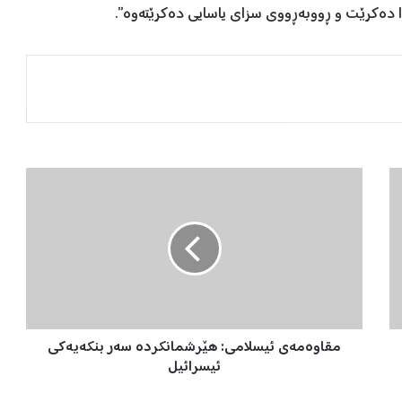
ا دەکرێت و ڕووبەڕووی سزای یاسایی دەکرێتەوە”.
م
ق
ا
و
ە
م
ە
ی
ئ
مقاوەمەی ئیسلامی: هێرشمانکردە سەر بنکەیەکی
ی
س
ئیسرائیل
ل