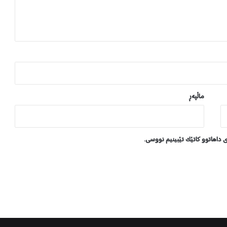
ی
ە
ک
ی
ئ
ی
س
ر
ا
ماڵپه‌ڕ
ئ
ی
ل
ی داهاتوو کاتێک تێبینیم نووسی.