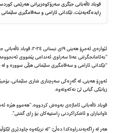
قوباد تاڵەبانی جێگری سەرۆکوەزیرانی هەرێمی کوردس
ڕایدەگەیەنێت، تێکدانی ئارامی و سەقامگیری سلێمانی 
ئێوارەی ئەمڕۆ هەینی ١٩ی
“بەئامانجگرتنی عەتا سەراوی ئەندامی پێشووی ئەنجوومەنی
“تێکدانی ئارامی و سەقامگیری سلێمانی هێڵی سوورە و لە ه
ئەوڕۆ هەینی، لە گەڕەکی سەرچناری شاری سلێمانی، بۆمبێک 
زیانێکی گیانی لێ نەکەوتەوە.
قوباد تاڵەبانی ئاماژەی بەوەش کردووە، “هەموو هێزە ئەمن
تاوانباران و ئاشکراکردنی ڕاستییەکان بۆ ڕای گشتی”.
هەر لە ڕاگەیەندراوەکدا دەڵێ: “لە نزیکەوە چاودێری لێکۆ