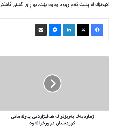
لایەنێک لە پشت ئەم ڕووداوەوە بێت، بۆ ڕای گشتی ئاشکر
Facebook
X
LinkedIn
Messenger
هاوبه‌شكردن به‌ ئیمه‌یڵ
ژ
م
ا
ر
ە
ی
ە
ک
ب
ژمارەیەک بەربژێر لە هەڵبژاردنی پەرلەمانی
ە
ر
کوردستان دوورخرانەوە
ب