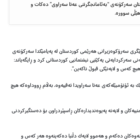
تان سەرکۆنەی “بەئامانجگرتنی عەتا سەراوی” دەکات و
هێڵی سوورە.
 نیسانی ٢٠٢٤، قوباد تاڵەبانی جێگری سەرۆکوەزیرانی هەرێمی کوردستان لە پەیامێکدا سەرکۆنەی
 سەرکردایەتی یەکێتیی نیشتمانیی کوردستانی کرد و ڕایگەیاند:
یچ کەس و لایەنێکی قبوڵ ناکەین”.
بە ئۆتۆمبێلەکەی عەتا سەراویدا تەقییەوە، بەڵام ڕووداوەکە هیچ
ییەکان و لایەنە پەیوەندیدارەکان ڕاسپێردراون بۆ دەستگیرکردنی
ڵینەوەکان دەکەم و هەموو لایەک دڵنیا دەکەینەوە هەر کەس و