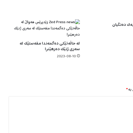
ا
م
ی
:
 یەک دەنگیان
ه
ێ
ر
لە حاڵەتێکی دەگمەندا مقەستێک لە
ش
سەری ژنێک دەرهێنرا
م
ا
2023-08-10
ن
ک
ر
د
ە
 بە
*
س
ە
ر
ب
ن
ک
ە