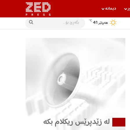
ر
دیمانه‌
℃
41
بگه‌ڕێ
هه‌ولێر
بۆ...