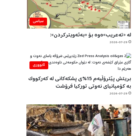
سیاسی
لە «تەعریب»ەوە بۆ «بەئەویترکردن»:
2026-07-29
ئابووری
بریتش پێترۆڵیەم 15%ی پشکەکانی لە کەرکووک
بە کۆمپانیای نەوتی تورکیا فرۆشت
2026-07-29