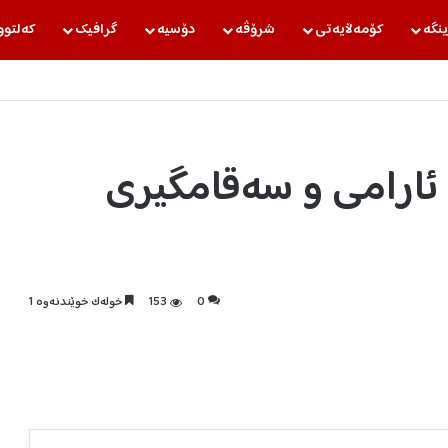
ینگه‌
كۆمه‌ڵایه‌تی
شرۆڤه‌
دۆسیه‌
گرافیك
كه‌لتوو
ی ئارامی و سەقامگیری
0
153
خولەک خوێندنەوە 1