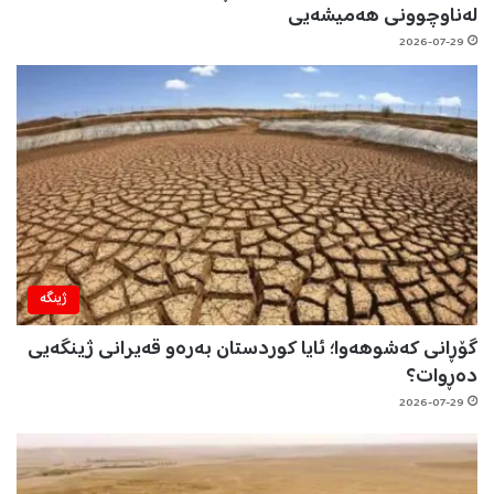
لەناوچوونی هەمیشەیی
2026-07-29
ژینگه‌
گۆڕانی کەشوهەوا؛ ئایا کوردستان بەرەو قەیرانی ژینگەیی
دەڕوات؟
2026-07-29