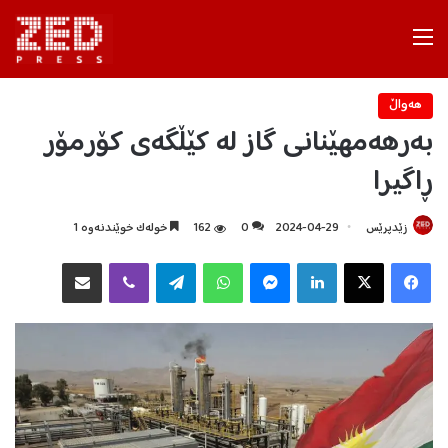
Menu
هه‌واڵ
بەرهەمهێنانی گاز لە کێڵگەی کۆرمۆر
ڕاگیرا
زێدپرێس
2024-04-29
0
162
خولەک خوێندنەوە 1
Facebook
X
LinkedIn
Messenger
WhatsApp
Telegram
Viber
هاوبه‌شكردن به‌ ئیمه‌یڵ