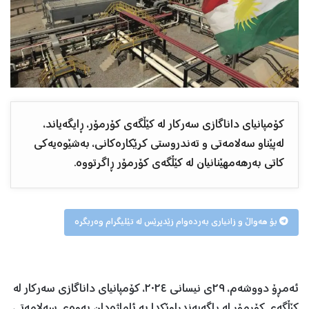
کۆمپانیای داناگازی سەرکار لە کێڵگەی کۆرمۆر، ڕایگەیاند،
لەپێناو سەلامەتی و تەندروستی کرێکارەکانی، بەشێوەیەکی
کاتی بەرهەمهێنانیان لە کێڵگەی کۆرمۆر ڕاگرتووە.
بۆ هەواڵ و زانیاری بەردەوام زێدپرێس لە تێلیگرام وەربگرە
ئەمڕۆ دووشەم، ٢٩ی نیسانی ٢٠٢٤، کۆمپانیای داناگازی سەرکار لە
کێڵگەی کۆرمۆر لە ڕاگەیەندراوێکدا بە ئاماژەدان بەوەی سەلامەتی