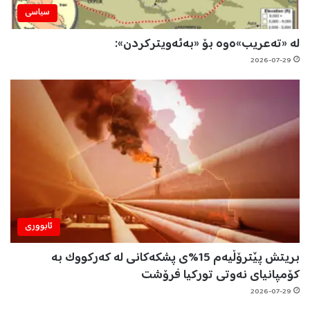
سیاسی
لە «تەعریب»ەوە بۆ «بەئەویترکردن»:
2026-07-29
ئابووری
بریتش پێترۆڵیەم 15%ی پشکەکانی لە کەرکووک بە
کۆمپانیای نەوتی تورکیا فرۆشت
2026-07-29