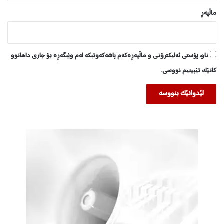
ماڵپه‌ڕ
ناو، پۆستی ئەلیکترۆنی و ماڵپەڕەکەم پاشەکەوتبکە لەم وێبگەڕە بۆ جاری داهاتوو
کاتێک تێبینیم نووسی.