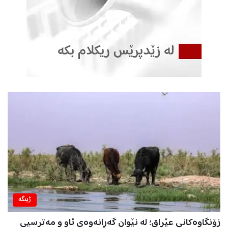
ژینگه‌
زۆنگاوەکانی عێراق؛ لە نێوان گەڕانەوەی ئاو و مەترسیی