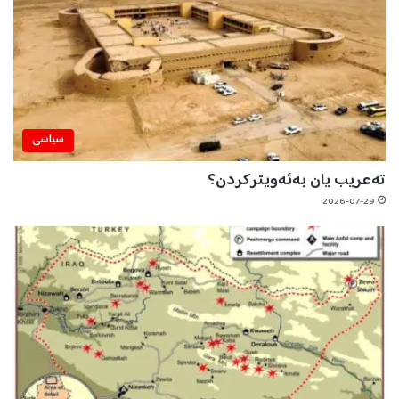
سیاسی
تەعریب یان بەئەویترکردن؟
2026-07-29