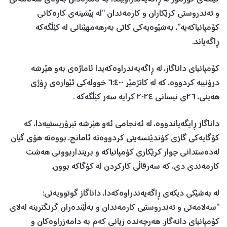
و تەندروستی کرێکاران و کارمەندان “لە پێشینەی کارەکانی
کۆمپانیاکەیە”، بەشێوەیەکی کاتی بەرهەمهێنانی لە کێڵگەکە
ڕاگەیاند.
کۆمپانیای داناگاز، لە ڕاگەیەندراوەکەیدا ئاماژەی بەو هێرشە
درۆنییە کردووە، کە لە کاتژمێر ٦:٤٠٠ خوولەکی ئێوارەی ڕۆژی
هەینی، ٢٦ی نیسانی ٢٠٢٤ کرایە سەر کێڵگەکە .
داناگاز ڕایگەیاندووە، لە ئەنجامی ئەو هێرشە تیرۆریستییەدا، کە
کۆگایەکی گازی کۆندێنسەیتی کردووەتە ئامانج، بووەتە هۆی گیان
لەدەستدانی چوار کرێکاری کۆمپانیاکە و برینداربوونی هەشت
کارمەندی دی، کە سەرقاڵی کارکردن لە کۆگاکە بوون.
لە بەشێکی دیکەی ڕاگەیەندراوەکەدا، داناگاز گوتوویەتی:
“سەلامەتی و تەندروستیی کارمەندان و بەڵێندەران گرنگترینە لەلای
کۆمپانیای دانەگاز. هەرچەندە زیانی کەم بە دامەزراوەکان و