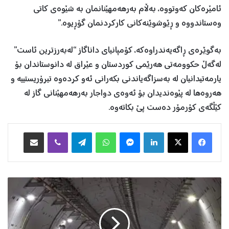
ئامێرەکان کەوتووە، بەڵام بەرهەمهێنانمان بە شێوەی کاتی
وەستاندووە و ڕێوشوێنەکانی کارکردنمان گۆڕیوە.”
بەگوێرەی ڕاگەیەندراوەکە، کۆمپانیای داناگاز “لەبەرزترین ئاست”
لەگەڵ حکوومەتی هەرێمی کوردستان و عێراق لە دانوستاندان بۆ
یارمەتیدانیان لە بەسزاگەیاندنی بکەرانی ئەو کردەوە تیرۆریستییە و
هەروەها لە پێوەندیدان بۆ ئەوەی دواجار بەرهەمهێنانی گاز لە
کێڵگەی کۆرمۆر دەست پێ بکاتەوە.
Facebook
X
LinkedIn
Messenger
WhatsApp
Telegram
Viber
هاوبه‌شكردن به‌ ئیمه‌یڵ
ت
و
ن
ێ
ل