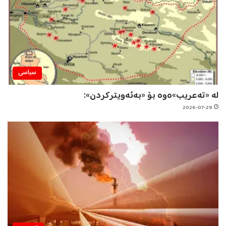
سیاسی
لە «تەعریب»ەوە بۆ «بەئەویترکردن»:
2026-07-29