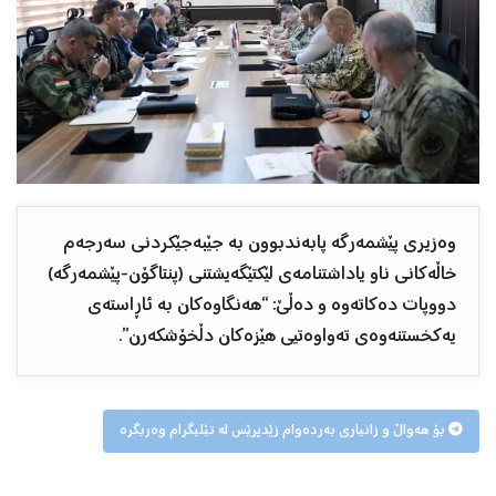
وەزیری پێشمەرگە پابەندبوون بە جێبەجێکردنی سەرجەم
خاڵەکانی ناو یاداشتنامەی لێکتێگەیشتنی (پنتاگۆن-پێشمەرگە)
دووپات دەکاتەوە و دەڵێ: “هەنگاوەکان بە ئاڕاستەی
یەکخستنەوەی تەواوەتیی هێزەکان دڵخۆشکەرن”.
بۆ هەواڵ و زانیاری بەردەوام زێدپرێس لە تێلیگرام وەربگرە