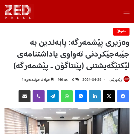
Menu
هه‌واڵ
وەزیری پێشمەرگە: پابەندین بە
جێبەجێکردنی تەواوی یاداشتنامەی
لێکتێگەیشتنی (پێنتاگۆن ـ پێشمەرگه)
زێدپرێس
2024-04-29
0
146
خولەک خوێندنەوە 1
Facebook
X
LinkedIn
Messenger
WhatsApp
Telegram
Viber
هاوبه‌شكردن به‌ ئیمه‌یڵ