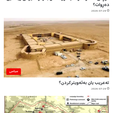
دەڕوات؟
2026-07-29
سیاسی
تەعریب یان بەئەویترکردن؟
2026-07-29