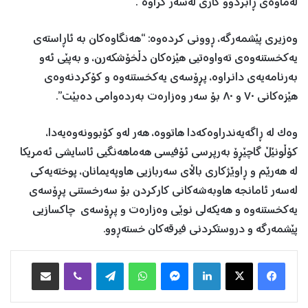
لەماوەی ڕابردوو کاری لەسەر کراوە”.
وەزیری پێشمەرگە، ڕوونی کردەوە: “هەنگاوەکان بە ئاڕاستەی
یەکخستنەوەی تەواوەتیی هێزەکان دڵخۆشکەرن، و بەپێی ئەو
بەرنامەیەی دانراوە، پڕۆسەی یەکخستنەوە و کۆکردنەوەی
هێزەکانی ٧٠ و ٨٠ بۆ سەر وەزارەت بەردەوامی دەبێت”.
وەک لە ڕاگەیەندراوەکەدا هاتووە، هەر لەو کۆبوونەوەیەدا،
کۆڵونێڵ گاچێڕۆ بەرپرسی ئۆفیسی هەماهەنگیی ئاسایشی ئەمریکا
لە هەرێم و ڕاوێژکاری باڵای سەربازیی هاوپەیمانان، پوختەیەکی
لەسەر ئامانجە هاوبەشەکانی کارکردن بۆ سەرخستنی پڕۆسەی
یەکخستنەوە و هەیکەلی نوێی وەزارەت و پڕۆسەی چاکسازیی
پێشمەرگە و دروستکردنی فیرقەکان خستەڕوو.
Facebook
X
LinkedIn
Messenger
WhatsApp
Telegram
Viber
هاوبه‌شكردن به‌ ئیمه‌یڵ