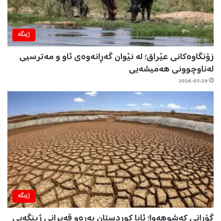
ژینگه‌
زۆنگاوەکانی عێراق؛ لە نێوان گەڕانەوەی ئاو و مەترسیی
لەناوچوونی هەمیشەیی
2026-07-29
ژینگه‌
گۆڕانی کەشوهەوا؛ ئایا کوردستان بەرەو قەیرانی ژینگەیی