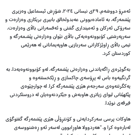
ئەمڕۆ دووشەم، ٢٩ی نیسانی ٢٠٢٤، شۆڕش ئیسماعیل وەزیری
پێشمەرگە، بە ئامادەبوونی عەبدولخالق بابیری بریکاری وەزارەت و
سەرۆکی ئەرکان و ئەمینداری گشتی و ئەفسەرانی باڵای وەزارەت،
سەرپەرشتیی کۆبوونەوەیەکی باڵای نێوان وەزارەتی پێشـمەرگە و
تیمی باڵای ڕاوێژکارانی سەربازیی هاوپەیمانانی لە هەرێمی
کوردستان کرد.
بەگوێرەی ڕاگەیاندنی وەزارەتی پێشمەرگە، لەو کۆبوونەوەیەدا، بە
گرنگییەوە باس لە پڕۆسەی چاکسازی و ڕێکخستنەوە و
یەکگرتنەوەی سەرجەم هێزی پێشمەرگە کرا. لە چوارچێوەی
پێکهێنانی لیوای زیاتری هاوبەش و جێکردنەوەیان لە دروستکردنی
فیرقەی نوێدا.
هاوکات پرسی سەرکردایەتی و کۆنتڕۆڵی هێزی پێشمەرگە گفتوگۆی
لەبارەوە کرا و، “هەردوولا هاوڕابوون لەسەر ئەو ڕەشنووسەی