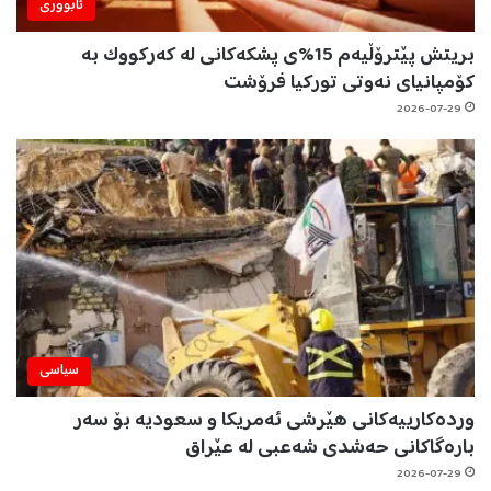
ئابووری
بریتش پێترۆڵیەم 15%ی پشکەکانی لە کەرکووک بە
کۆمپانیای نەوتی تورکیا فرۆشت
2026-07-29
سیاسی
وردەکارییەکانی هێرشی ئەمریکا و سعودیە بۆ سەر
بارەگاکانی حەشدی شەعبی لە عێراق
2026-07-29