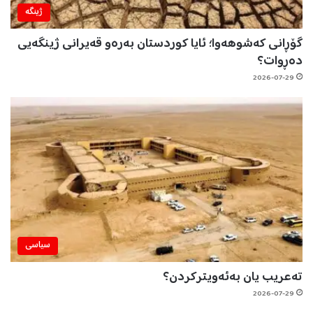
ژینگه‌
گۆڕانی کەشوهەوا؛ ئایا کوردستان بەرەو قەیرانی ژینگەیی
دەڕوات؟
2026-07-29
سیاسی
تەعریب یان بەئەویترکردن؟
2026-07-29