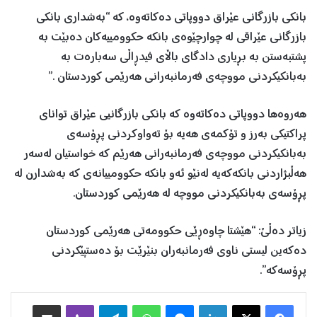
بانکی بازرگانی عێراق دووپاتی دەکاتەوە، کە “بەشداری بانکی
بازرگانی عێراقی لە چوارچێوەی بانکە حکوومییەکان دەبێت بە
پشتبەستن بە بڕیاری دادگای باڵای فیدڕاڵی سەبارەت بە
بەبانکیکردنی مووچەی فەرمانبەرانی هەرێمی کوردستان .”
هەروەها دووپاتی دەکاتەوە کە بانکی بازرگانیی عێراق توانای
پراکتیکی بەرز و تۆکمەی هەیە بۆ تەواوکردنی پڕۆسەی
بەبانکیکردنی مووچەی فەرمانبەرانی هەرێم کە خواستیان لەسەر
هەڵبژاردنی بانکەکەیە لەنێو ئەو بانکە حکوومییانەی کە بەشدارن لە
پڕۆسەی بەبانکیکردنی مووچە لە هەرێمی کوردستان.
زیاتر دەڵێ: “هێشتا چاوەڕێی حکوومەتی هەرێمی کوردستان
دەکەین لیستی ناوی فەرمانبەران بنێرێت بۆ دەستپێکردنی
پڕۆسەکە”.
Facebook
X
LinkedIn
Messenger
WhatsApp
Telegram
Viber
هاوبه‌شكردن به‌ ئیمه‌یڵ