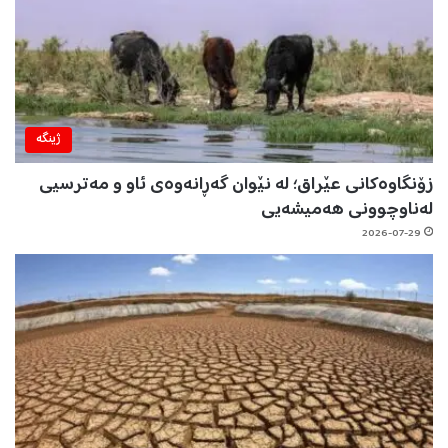
ژینگه‌
زۆنگاوەکانی عێراق؛ لە نێوان گەڕانەوەی ئاو و مەترسیی
لەناوچوونی هەمیشەیی
2026-07-29