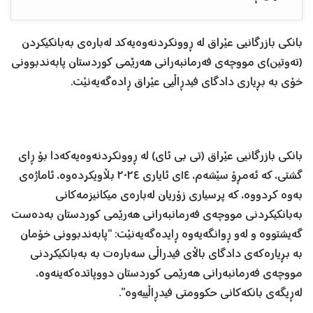
بانکی بازرگانیی عێراق لە ڕوونکردنەوەیەکد لەبارەی بەبانکیکردن
(تەوتین)ی مووچەی فەرمانبەرانی هەرێمی کوردستان پابەندبوونی
خۆی بە بڕیاری دادگای فیدڕاڵیی عێراق ڕادەگەیەنێت.
بانکی بازرگانیی عێراق (تی بی ئای) لە ڕوونکردنەوەیەکەدا بۆ ڕای
گشتی، کە ئەمڕۆ سێشەم، ١٤ی ئایاری ٢٠٢٤ بڵاویکردەوە، ئاماژەی
بەوە کردووە، کە پرسیاری زۆریان لەبارەی میکانیزمەکانی
بەبانکیکردنی مووچەی فەرمانبەرانی هەرێمی کوردستان بەدەست
گەیشتووە و لەو ڕوانگەیەوە ڕایدەگەیەنێت: “پابەندبوونی خۆمان
بە بڕیارەکەی دادگای باڵای فیدراڵی سەبارەت بە بەبانکیکردنی
مووچەی فەرمانبەرانی هەرێمی کوردستان دووپاتدەکەینەوە،
لەڕیگەی بانکەکانی حکوومتی فیدڕاڵییەوە”.