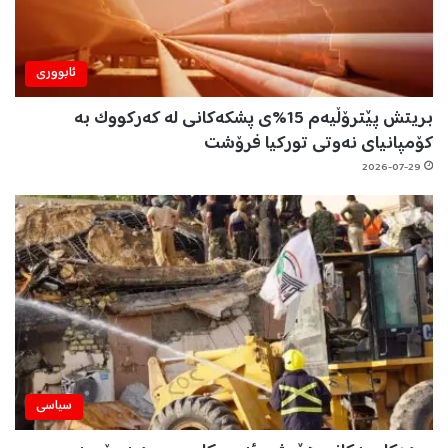
ئابووری
بریتش پێترۆڵیەم 15%ی پشکەکانی لە کەرکووک بە
کۆمپانیای نەوتی تورکیا فرۆشت
2026-07-29
سیاسی