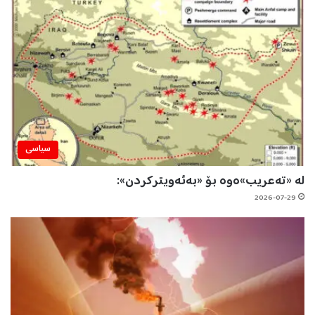
سیاسی
لە «تەعریب»ەوە بۆ «بەئەویترکردن»:
2026-07-29