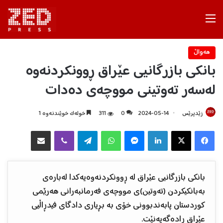
Menu
هه‌واڵ
بانکی بازرگانیی عێراق ڕوونکردنەوە
لەسەر تەوتینی مووچەی دەدات
زێدپرێس
2024-05-14
0
311
خولەک خوێندنەوە 1
Facebook
X
LinkedIn
Messenger
WhatsApp
Telegram
Viber
هاوبه‌شكردن به‌ ئیمه‌یڵ
بانکی بازرگانیی عێراق لە ڕوونکردنەوەیەکدا لەبارەی
بەبانکیکردن (تەوتین)ی مووچەی فەرمانبەرانی هەرێمی
کوردستان پابەندبوونی خۆی بە بڕیاری دادگای فیدڕاڵیی
عێراق ڕادەگەیەنێت.