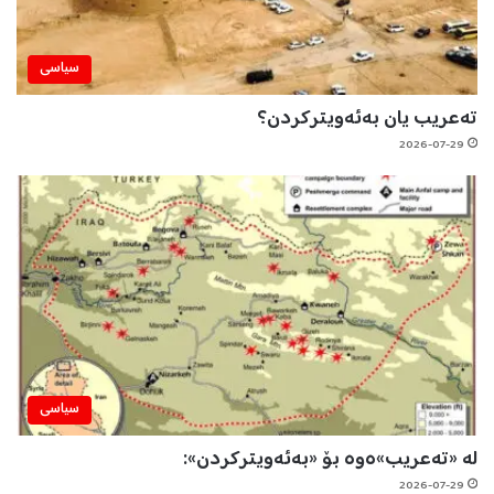
سیاسی
تەعریب یان بەئەویترکردن؟
2026-07-29
سیاسی
لە «تەعریب»ەوە بۆ «بەئەویترکردن»:
2026-07-29