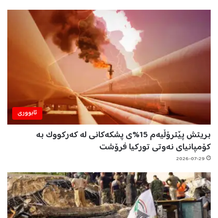
ئابووری
بریتش پێترۆڵیەم 15%ی پشکەکانی لە کەرکووک بە
کۆمپانیای نەوتی تورکیا فرۆشت
2026-07-29