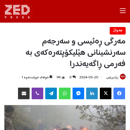
Menu
هه‌واڵ
مەرگی ڕەئیسی و سەرجەم
سەرنشینانی هێلیکۆپتەرەکەی بە
فەرمی ڕاگەیەندرا
زێدپرێس
2024-05-20
0
141
خولەک خوێندنەوە 1
Facebook
X
LinkedIn
Messenger
WhatsApp
Telegram
Viber
هاوبه‌شكردن به‌ ئیمه‌یڵ