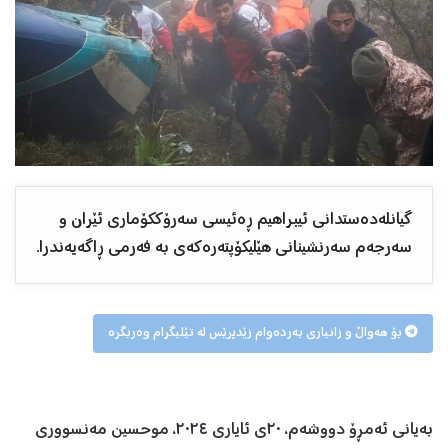
گیانلەدەستدانی ئیبراهیم ڕەئیسی سەرۆککۆماری ئێران و
سەرجەم سەرنشینانی هێلیکۆپتەرەکەی بە فەرمی ڕاگەیەندرا.
بۆ هەواڵ و زانیاری بەردەوام زێدپرێس لە تێلیگرام وەربگرە
بەیانی ئەمڕۆ دووشەم، ٢٠ی ئایاری ٢٠٢٤، موحسین مەنسووری