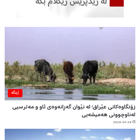
ژینگه‌
زۆنگاوەکانی عێراق؛ لە نێوان گەڕانەوەی ئاو و مەترسیی
لەناوچوونی هەمیشەیی
2026-07-29