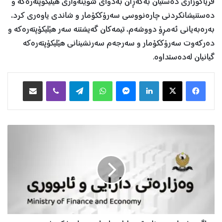
فریاگوزاری دەستیان بەگەڕان بەدوای شوێنەواری هێلیکۆپتەرەکە و
دەستنیشانکردنی چارەنووسی سەرۆککۆمار و شاندی یاوەری کرد،
بەرەبەیانی ئەمڕۆ دووشەم، تیمەکان گەیشتنە سەر هێلیکۆپتەرەکە و
دەرکەوت سەرۆککۆمار و سەرجەم سەرنشینانی هێلیکۆپتەرەکە
گیانیان لەدەستداوە.
Facebook
X
LinkedIn
Messenger
WhatsApp
Telegram
Viber
هاوبه‌شكردن به‌ ئیمه‌یڵ
ڕ
ا
گ
ە
ی
ە
ن
د
ر