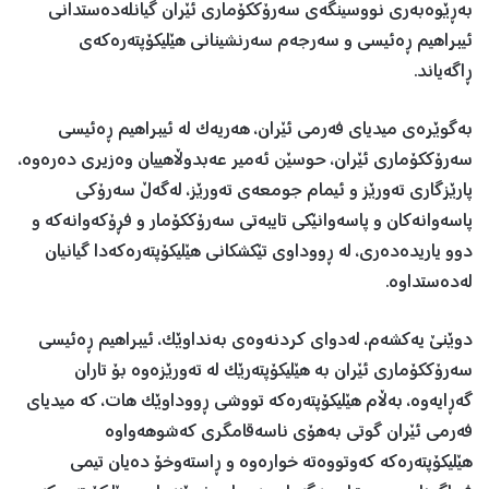
بەڕێوەبەری نووسینگەی سەرۆککۆماری ئێران گیانلەدەستدانی
ئیبراهیم ڕەئیسی و سەرجەم سەرنشینانی هێلیکۆپتەرەکەی
ڕاگەیاند.
بەگوێرەی میدیای فەرمی ئێران، هەریەک لە ئیبراهیم ڕەئیسی
سەرۆککۆماری ئێران، حوسێن ئەمیر عەبدوڵاهییان وەزیری دەرەوە،
پارێزگاری تەورێز و ئیمام جومعەی تەورێز، لەگەڵ سەرۆکی
پاسەوانەکان و پاسەوانێکی تایبەتی سەرۆککۆمار و فڕۆکەوانەکە و
دوو یاریدەدەری، لە ڕووداوی تێکشکانی هێلیکۆپتەرەکەدا گیانیان
لەدەستداوە.
دوێنێ یەکشەم، لەدوای کردنەوەی بەنداوێک، ئیبراهیم ڕەئیسی
سەرۆککۆماری ئێران بە هێلیکۆپتەرێک لە تەورێزەوە بۆ تاران
گەڕایەوە، بەڵام هێلیکۆپتەرەکە تووشی ڕووداوێک هات، کە میدیای
فەرمی ئێران گوتی بەهۆی ناسەقامگری کەشوهەواوە
هێلیکۆپتەرەکە کەوتووەتە خوارەوە و ڕاستەوخۆ دەیان تیمی