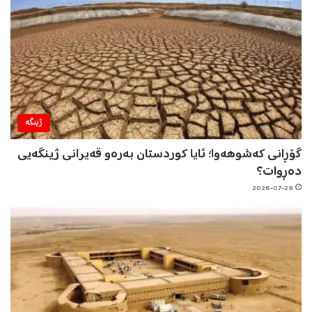
ژینگه‌
گۆڕانی کەشوهەوا؛ ئایا کوردستان بەرەو قەیرانی ژینگەیی
دەڕوات؟
2026-07-29