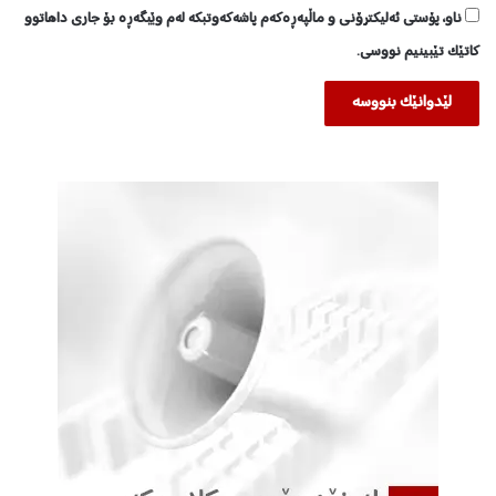
ناو، پۆستی ئەلیکترۆنی و ماڵپەڕەکەم پاشەکەوتبکە لەم وێبگەڕە بۆ جاری داهاتوو
کاتێک تێبینیم نووسی.