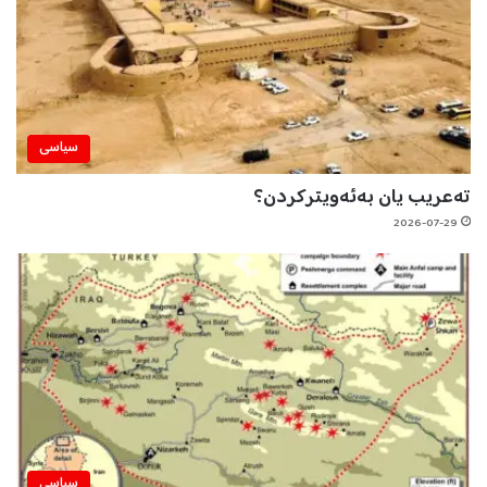
سیاسی
تەعریب یان بەئەویترکردن؟
2026-07-29
سیاسی