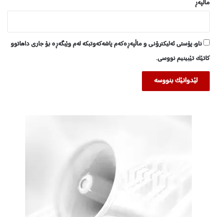
ماڵپه‌ڕ
ناو، پۆستی ئەلیکترۆنی و ماڵپەڕەکەم پاشەکەوتبکە لەم وێبگەڕە بۆ جاری داهاتوو
کاتێک تێبینیم نووسی.