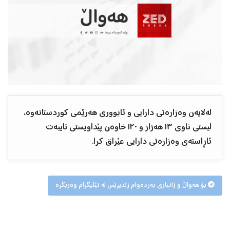
لەلایەن وەزارەتی دارایی و ئابووری هەرێمی کوردستانەوە،
لیستی ناوی ١٣ هەزار و ١٢٠ خاوەن پێداویستی تایبەت
ئاڕاستەی وەزارەتی دارایی عێراق کرا.
بۆ هەواڵ و زانیاری بەردەوام زێدپرێس لە تێلیگرام وەربگرە