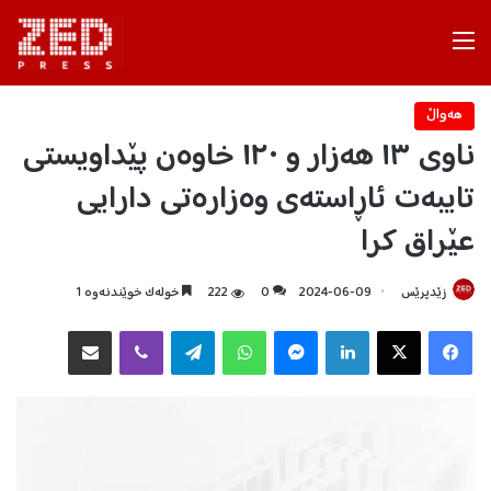
Menu
هه‌واڵ
ناوی ١٣ هەزار و ١٢٠ خاوەن پێداویستی
تایبەت ئاڕاستەی وەزارەتی دارایی
عێراق کرا
زێدپرێس
2024-06-09
0
222
خولەک خوێندنەوە 1
Facebook
X
LinkedIn
Messenger
WhatsApp
Telegram
Viber
هاوبه‌شكردن به‌ ئیمه‌یڵ