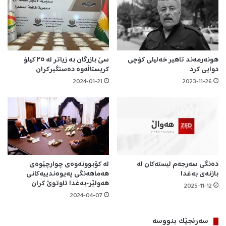
ی
ا
ن
هونەرمەند تاهیر خەلیلی کۆچی
سێ بازرگان بە زیاتر لە ٢٥ کیلۆ
دوایی کرد
کریستاڵەوە دەستگیرکران
2024-01-21
2023-11-26
دەنگی سەرجەم لیستەکان لە
لە کۆبوونەوەی چوارچێوەی
بازنەی بەغدا
هەماهەنگی پەیوەندییەکانی
هەولێر-بەغدا تاوتوێ کران
2025-11-12
2024-04-07
سه‌رنجێک بنووسە