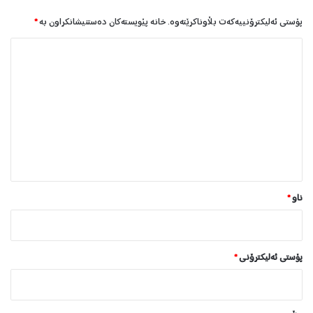
پۆستی ئەلیکترۆنییەکەت بڵاوناکرێتەوە.
خانە پێویستەکان دەستنیشانکراون بە
*
ل
ێ
د
و
ا
ن
*
ناو
*
پۆستی ئەلیکترۆنی
*