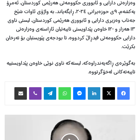
وەزارەتی دارایی و ئابووری حکوومەتی هەرێمی کوردستان، ئەمڕۆ
یەکشەم، ٩ی حوزەیرانی ٢٠٢٤، ڕایگەیاند، بە واژۆی ئاوات شێخ
جەناب وەزیری دارایی و ئابووری هەرێمی کوردستان، لیستی ناوی
١٣ هەزار و ١٢٠ خاوەن پێداویستی تایبەتیان ئاڕاستەی وەزارەتی
دارایی حکوومەتی فیدڕاڵ کردووە، تا بودجەی پێویستیان بۆ تەرخان
بکرێت.
بەگوێرەی ڕاگەیەندراوەکە، لیستەکە ناوی نوێی خاوەن پێداویستییە
تایبەتەکانی لەخۆگرتووە.
Facebook
X
LinkedIn
Messenger
WhatsApp
Telegram
Viber
هاوبه‌شكردن به‌ ئیمه‌یڵ
د
ر
و
س