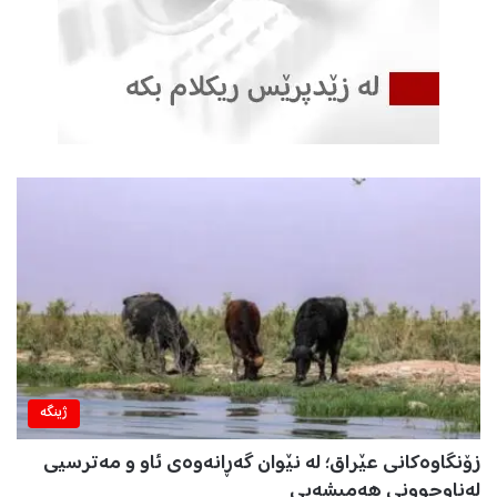
ژینگه‌
زۆنگاوەکانی عێراق؛ لە نێوان گەڕانەوەی ئاو و مەترسیی
لەناوچوونی هەمیشەیی