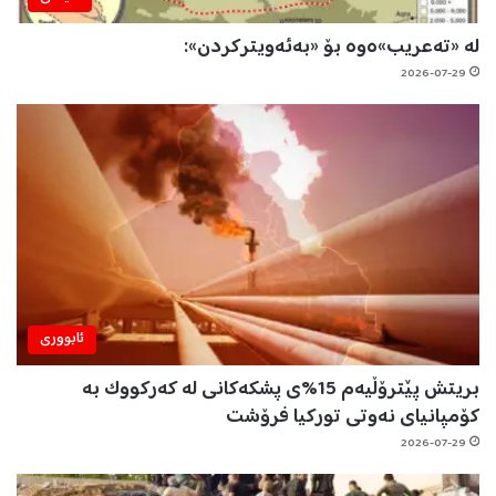
لە «تەعریب»ەوە بۆ «بەئەویترکردن»:
2026-07-29
ئابووری
بریتش پێترۆڵیەم 15%ی پشکەکانی لە کەرکووک بە
کۆمپانیای نەوتی تورکیا فرۆشت
2026-07-29