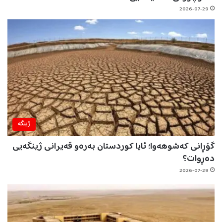
2026-07-29
ژینگه‌
گۆڕانی کەشوهەوا؛ ئایا کوردستان بەرەو قەیرانی ژینگەیی
دەڕوات؟
2026-07-29