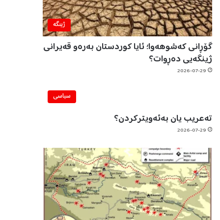
ژینگه‌
گۆڕانی کەشوهەوا؛ ئایا کوردستان بەرەو قەیرانی
ژینگەیی دەڕوات؟
2026-07-29
سیاسی
تەعریب یان بەئەویترکردن؟
2026-07-29