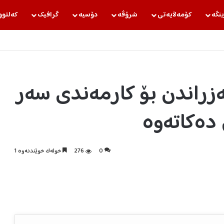
ینگه‌
كۆمه‌ڵایه‌تی
شرۆڤه‌
دۆسیه‌
گرافیك
كه‌لتوو
راندن بۆ کارمەندی سەر
دەکاتەوە
0
276
خولەک خوێندنەوە 1