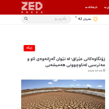
ر
دیمانه‌
℃
42
بگه‌ڕێ
هه‌ولێر
بۆ...
ژینگه‌
زۆنگاوەکانی عێراق؛ لە نێوان گەڕانەوەی ئاو و
مەترسیی لەناوچوونی هەمیشەیی
2026-07-29