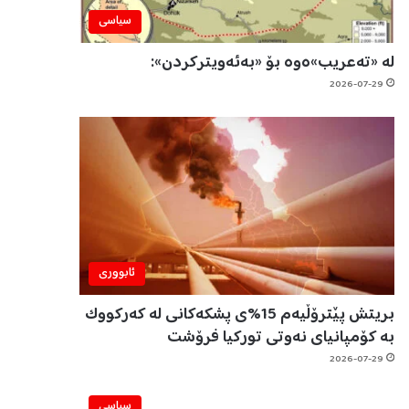
سیاسی
لە «تەعریب»ەوە بۆ «بەئەویترکردن»:
2026-07-29
ئابووری
بریتش پێترۆڵیەم 15%ی پشکەکانی لە کەرکووک
بە کۆمپانیای نەوتی تورکیا فرۆشت
2026-07-29
سیاسی