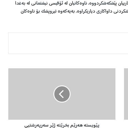
ییان پێشکەشکردووە، ناوەکانیان لە ئۆفیسی نیشتمانی لە بەغدا
شکردنی داواکاری دیاریکراوە، بەیەکەوە تیروپشک بۆ ناوەکان
پ
ێ
و
ی
س
ت
ە
ه
ە
پێویستە هەرێم بخرێتە ژێر سەرپەرشتیی
ر