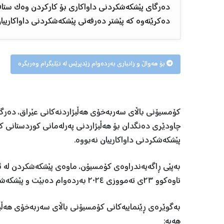
دەرگای پێشكەشكردنی داواکاری بۆ کارکردن وەک ستافی
دەکرێتەوە كە پێشتر دەرفەتی پێشكەشكردنی داواکارییان
بۆ هەواڵ و زانیاری بەردەوام زێدپرێس لە تێلیگرام وەربگرە
کۆمسیۆنی باڵای سەربەخۆی هەڵبژاردنەکانی عێراق، دەرگ
چاودێری دەنگدان بۆ هەڵبژاردنی پەرلەمانی کوردستانی کر
پێشکەشکردنی داواکارییان نەبووە.
تاوەکوو ٢٣ی تەمووزی ٢٠٢٤ بەردەوام دەبێت و پێشکەشکردنەکە پارێزگاکانی هەولێر، دهۆک و سلێمانی دەگرێتەوە.
بەگوێرەی ڕێنماییەکانی کۆمسیۆنی باڵای سەربەخۆی هەڵبژ
هەیە: