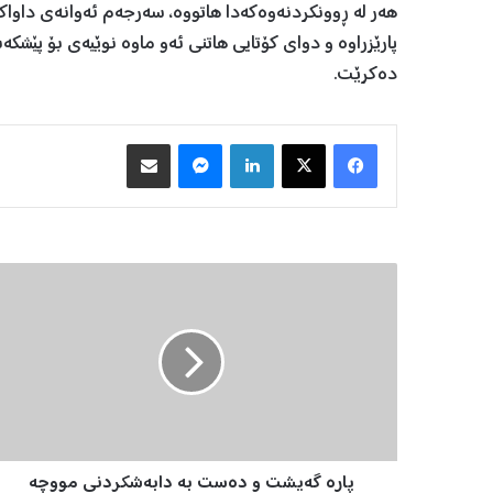
هەر لە ڕوونکردنەوەکەدا هاتووە، سەرجەم ئەوانەی داواکار
پارێزراوە و دوای کۆتایی هاتنی ئەو ماوە نوێیەی بۆ پێشکە
دەکرێت.
Facebook
X
LinkedIn
Messenger
هاوبه‌شكردن به‌ ئیمه‌یڵ
پ
ا
ر
ە
گ
ە
ی
ش
ت
پارە گەیشت و دەست بە دابەشکردنی مووچە
و