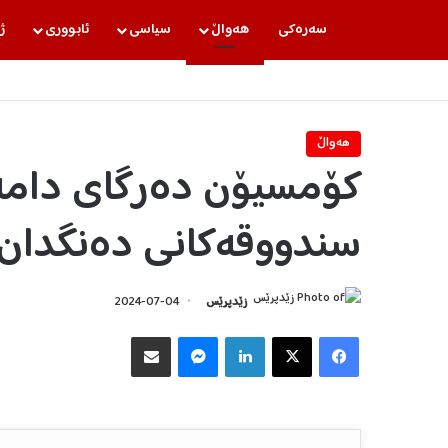
سه‌ره‌كی
هه‌واڵ
سیاسی
ئابووری
ژ
هه‌واڵ
کۆمسیۆن دەرگای دامەز
سندووقەکانی دەنگدان 
زێدپرێس
2024-07-04
Facebook
X
LinkedIn
Messenger
هاوبه‌شكردن به‌ ئیمه‌یڵ