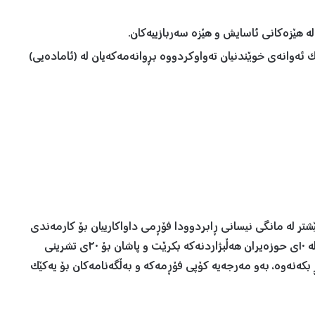
 هێزەکانی ئاسایش و هێزە سەربازییەکان.
ک ئەوانەی خوێندنیان تەواوکردووە بڕوانەمەکەیان لە (ئامادەیی)
تر لە مانگی نیسانی ڕابردوودا فۆڕمی داواکارییان بۆ کارمەندی
سەر سندووقەکانی دەنگدان پڕ کردووەتەوە، کە بڕیاربوو لە ١٠ی حوزەیران هەڵبژاردنەکە بکرێت و پاشان بۆ ٢٠ی تشرینی
 بکەنەوە، بەو مەرجەیە کۆپی فۆڕمەکە و بەڵگەنامەکان بۆ یەکێک