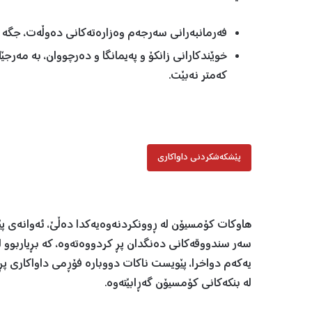
فەرمانبەرانی سەرجەم وەزارەتەکانی دەوڵەت، جگە لە
خوێندکارانی زانکۆ و پەیمانگا و دەرچووان، بە مەرجێ
کەمتر نەبێت.
پێشکەشکردنی داواکاری
هاوکات کۆمسیۆن لە ڕوونکردنەوەیەکدا دەڵێ، ئەوانەی پێش
یەکەم دواخرا، پێویست ناکات دووبارە فۆڕمی داواکاری پڕ
لە بنکەکانی کۆمسیۆن گەڕابێتەوە.