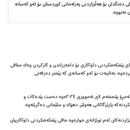
 دەنگدان بۆ هەڵبژاردنی پەرلەمانی کوردستان بۆ ئەو کەسانە
 نەبووە.
ای پێشکەشکردنی داواکاری بۆ دامەزراندن و کارکردن وەک ستافی
دەوە، بەتایبەت بۆ ئەو کەسانەی کە پێشتر دەرفەتی
بەپێی ڕاگەیەندراوەی کۆمسیۆن، ماوەی پێشکەشکردن لە ئەمڕۆ پێنجشەم ٤ی تەمووزی ٢٠٢٤ەوە دەست پێدەکات و
اردنەکان ئەم توێژانەی خوارەوە مافی پێشکەشکردنی داواکارییان