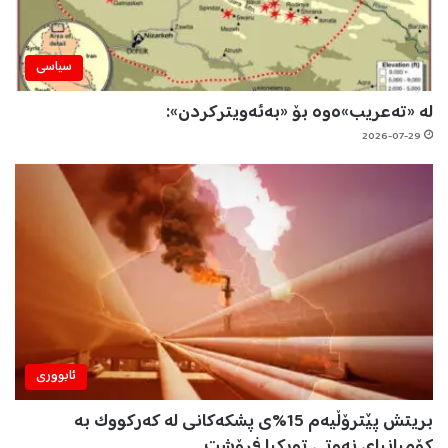
سیاسی
لە «تەعریب»ەوە بۆ «بەئەویترکردن»:
2026-07-29
ئابووری
بریتش پێترۆڵیەم 15%ی پشکەکانی لە کەرکووک بە
کۆمپانیای نەوتی تورکیا فرۆشت