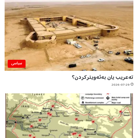
سیاسی
تەعریب یان بەئەویترکردن؟
2026-07-29