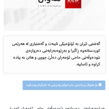
گەشتیی ئێران بە ئۆتۆمبێلی تایبەت و گەشتیاری لە هەرێمی
کوردستانەوە ڕاگیرا و بەڕێوەبەرایەتیی دەروازەی
نێودەوڵەتیی حاجی ئۆمەران دەڵێ، چوون و هاتن بە پیادە
کراوە و ئاساییە.
بۆ هەواڵ و زانیاری بەردەوام زێدپرێس لە تێلیگرام وەربگرە
بەڕێوەبەرایەتیی دەروازەی نێودەوڵەتیی حاجی ئۆمەران ئەمڕۆ