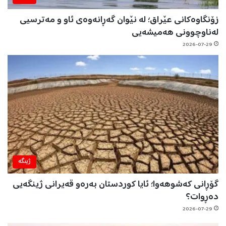
زۆنگاوەکانی عێراق؛ لە نێوان گەڕانەوەی ئاو و مەترسیی
لەناوچوونی هەمیشەیی
2026-07-29
ژینگه‌
گۆڕانی کەشوهەوا؛ ئایا کوردستان بەرەو قەیرانی ژینگەیی
دەڕوات؟
2026-07-29