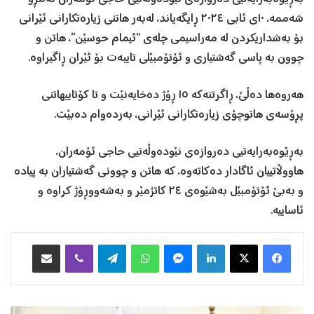
شەممە، ١٠ی ئابی ٢٠٢٤ ڕایگەیاند، لەبەر هاتنی زیارەتکارانی ئێرانی
بۆ بەشداریکردن لە مەراسیمی چلەی “ئیمام حوسێن”، هاتن و
چوون بە پاسی گەشتیاری و ئۆتۆمبێلی تایبەت بۆ ئێران ڕاگیراوە.
هەروەها دەڵێ، ڕاگرتنەکە ١٥ ڕۆژ دەخایەنێت و تا کۆتاییهاتنی
پڕۆسەی هاتوچۆی زیارەتکارانی ئێرانی، بەردەوام دەبێت.
بەڕێوەبەرایەتیی دەروازەی نێودەوڵەتیی حاجی ئۆمەران،
هاووڵاتییان ئاگادار دەکاتەوە، کە هاتن و چوونی گەشتیاران بە پیادە
و بەبێ ئۆتۆمبێل بەشێوەی ٢٤ کاتژمێر و بەشەووڕۆژ کراوە و
ئاساییە.
Facebook
X
LinkedIn
Messenger
WhatsApp
Telegram
Viber
هاوبه‌شكردن به‌ ئیمه‌یڵ
س