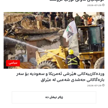
2026-07-29
سیاسی
وردەکارییەکانی هێرشی ئەمریکا و سعودیە بۆ سەر
بارەگاکانی حەشدی شەعبی لە عێراق
2026-07-29
زیاتر نیشان دە