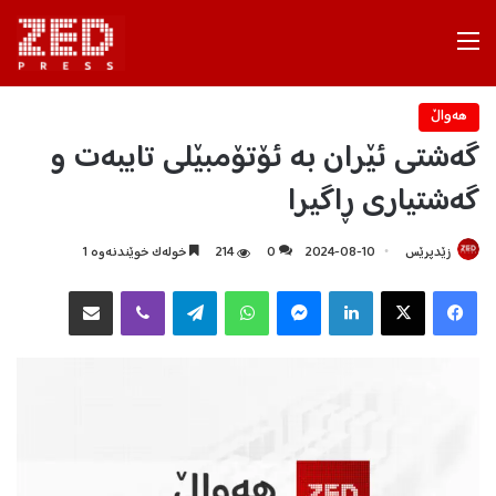
Menu
هه‌واڵ
گەشتی ئێران بە ئۆتۆمبێلی تایبەت و
گەشتیاری ڕاگیرا
زێدپرێس
2024-08-10
0
214
خولەک خوێندنەوە 1
Facebook
X
LinkedIn
Messenger
WhatsApp
Telegram
Viber
هاوبه‌شكردن به‌ ئیمه‌یڵ