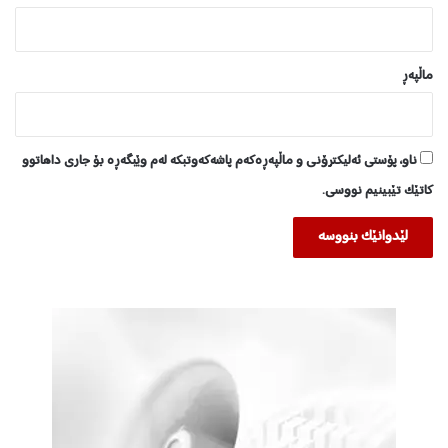
ماڵپه‌ڕ
ناو، پۆستی ئەلیکترۆنی و ماڵپەڕەکەم پاشەکەوتبکە لەم وێبگەڕە بۆ جاری داهاتوو
کاتێک تێبینیم نووسی.