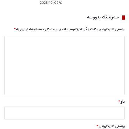
ە
2023-10-09
ن
د
سه‌رنجێک بنووسە
ر
ا
پۆستی ئەلیکترۆنییەکەت بڵاوناکرێتەوە.
خانە پێویستەکان دەستنیشانکراون بە
*
ل
ێ
د
و
ا
ن
*
ناو
*
پۆستی ئەلیکترۆنی
*