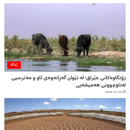
ژینگه‌
زۆنگاوەکانی عێراق؛ لە نێوان گەڕانەوەی ئاو و مەترسیی
لەناوچوونی هەمیشەیی
2026-07-29