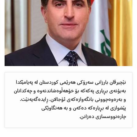
نێچیرڤان بارزانی سەرۆکی هەرێمی کوردستان لە پەیامێکدا
بەبۆنەی بڕیاری پەکەکە بۆ خۆهەڵوەشاندنەوە و چەکدانان
و بەرەوەچوونی بانگەوازەکەی ئۆجالان، ڕایدەگەیەنێت،
پێشوازی لە بڕیارەکە دەکەن و بە هەنگاوێکی
چارەنووسسازی دەزانن.