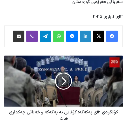
سەرۆکی هەرێمی کوردستان
١٢ی ئایاری ٢٠٢٥
Facebook
X
LinkedIn
Messenger
WhatsApp
Telegram
Viber
هاوبه‌شكردن به‌ ئیمه‌یڵ
ک
ۆ
ن
گ
ر
ە
ی
١
٢
کۆنگرەی ١٢ی پەکەکە: کۆتایی بە پەکەکە و خەباتی چەکداری
ی
پ
هات
ە