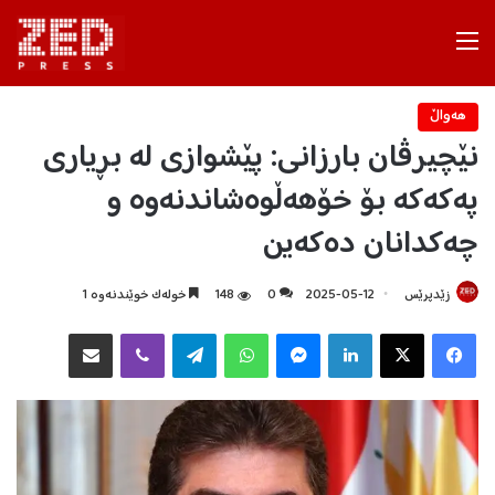
Menu
هه‌واڵ
نێچیرڤان بارزانی: پێشوازی لە بڕیاری
پەکەکە بۆ خۆهەڵوەشاندنەوە و
چه‌کدانان دەکەین
زێدپرێس
2025-05-12
0
148
خولەک خوێندنەوە 1
Facebook
X
LinkedIn
Messenger
WhatsApp
Telegram
Viber
هاوبه‌شكردن به‌ ئیمه‌یڵ