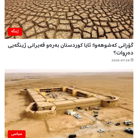
ژینگه‌
گۆڕانی کەشوهەوا؛ ئایا کوردستان بەرەو قەیرانی ژینگەیی
دەڕوات؟
2026-07-29
سیاسی