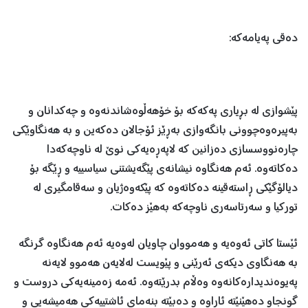
دەقی پەیامەکە:
پێشوازی لە بڕیاری پەکەکە بۆ خۆهەڵوەشاندنەوە و چه‌کدانان و
به‌پیره‌وه‌چوونی بانگه‌وازی به‌ڕێز ئۆجالان دەکەین و بە هەنگاوێکی
چارەنووسسازی دەزانین کە لاپەڕەیەکی نوێ لە ناوچەکەدا
دەکاتەوە. ئەم هەنگاوە نیشانه‌ی پێگەیشتنی سیاسییه‌ و ڕێگە بۆ
دیالۆگێکی ڕاستەقینە دەکاتەوە کە پێکەوەژیان و سەقامگیری لە
تورکیا و سەرتاسەری ناوچەکە بەهێز دەکات.
ئێستا كاتی ئه‌وه‌یه‌ و هه‌مووان چاویان له‌وه‌یه‌ ئەم هەنگاوە گرنگه‌
بە هەنگاوی دیكه‌ی ئەرێنی و پێویست لەلایەن هەموو لایەنە
پەیوەندیدارەکانەوە وەڵام بدرێتەوە. ئه‌مه‌ زەمینەیەکی دروست و
گونجاو ده‌هێنێته‌ ئاراوه‌ و ده‌بێته‌ بنەمای ئاشتییەکی هەمیشەیی و