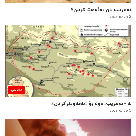
تەعریب یان بەئەویترکردن؟
2026-07-29
سیاسی
لە «تەعریب»ەوە بۆ «بەئەویترکردن»:
2026-07-29