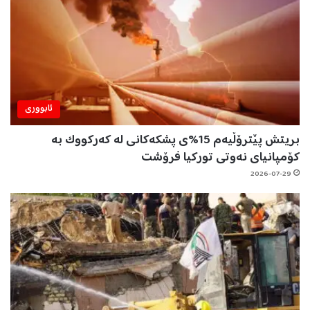
ئابووری
بریتش پێترۆڵیەم 15%ی پشکەکانی لە کەرکووک بە
کۆمپانیای نەوتی تورکیا فرۆشت
2026-07-29