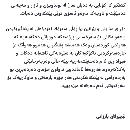
گشتگیر کە کۆتایی بە دەیان ساڵ له‌ توندوتیژی و ئازار و مه‌ینه‌تی
دەهێنێت و ناوچەکە بەرەو ئاسۆی نوێی پێشکەوتن دەبات.
وێڕای ستایش و پێزانین بۆ ڕۆڵی سه‌رۆک ئه‌ردۆغان له‌ پشتگیریکردن
و هه‌وڵه‌کانی بۆ سه‌رخستنی پرۆسه‌که‌، دووپاتی ده‌كه‌ینه‌وه‌ كه‌
هەرێمی کوردستان وه‌ك هه‌میشه‌ پشتگیریی هه‌موو هەوڵێك‌ بۆ
چارەسەرکردنی ناکۆکییەکان بە شێوەیەکی ئاشتیانە دەکات و
هیوادارین ئەم دەستپێشخەرییە ببێتە خاڵی وەرچەرخانێکی
یەکلاکەرەوە. هه‌روه‌ها ئامادەییی تەواوی خۆمان دەردەبڕین بۆ
به‌رده‌وامی له‌ پێشکەشکردنی هه‌ر جۆرە یارمه‌تی و هاوكارییه‌ك بۆ
سەرکەوتنی ئەم دەرفەتە مێژوویییە.
نێچیرڤان بارزانی