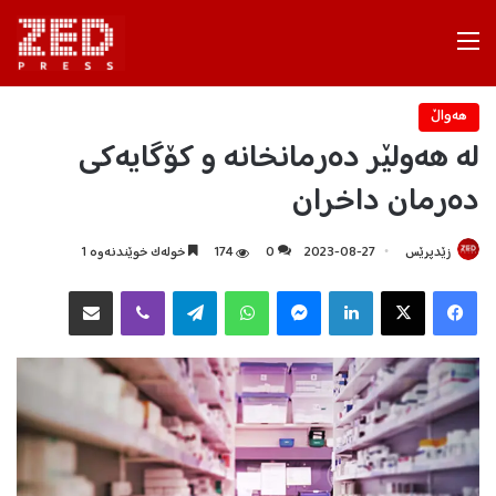
Menu
هه‌واڵ
لە هەولێر دەرمانخانە و کۆگایەکی
دەرمان داخران
زێدپرێس
2023-08-27
0
174
خولەک خوێندنەوە 1
Facebook
X
LinkedIn
Messenger
WhatsApp
Telegram
Viber
هاوبه‌شكردن به‌ ئیمه‌یڵ