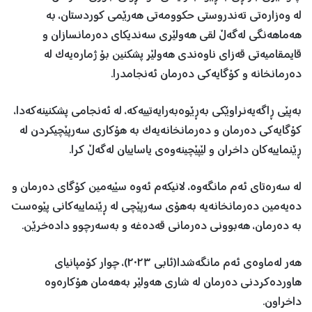
لە وەزارەتی تەندروستی حکوومەتی هەرێمی کوردستان، بە
هەماهەنگی لەگەڵ لقی هەولێری سەندیکای دەرمانسازان و
قایمقامیەتی قەزای ناوەندی هەولێر پشکنین بۆ ژمارەیەک لە
دەرمانخانە و کۆگایەکی دەرمان ئەنجامدرا.
بەپێی ڕاگەیەنراوێکی بەڕێوەبەرایەتییەکە، لە ئەنجامی پشکنینەکەدا،
کۆگایەکی دەرمان و دەرمانخانەیەک بە هۆکاری سەرپێچیکردن لە
ڕێنماییەکان داخران و لێپێچینەوەی یاساییان لەگەڵ کرا.
لە سەرەتای ئەم مانگەوە، لانیکەم ئەوە سێیەمین کۆگای دەرمان و
دەیەمین دەرمانخانەیە بەهۆی سەرپێچی لە ڕێنماییەکانی پێوەست
بە دەرمان، هەبوونی دەرمانی قەدەغە و بەسەرچوو دادەخرێن.
هەر لەماوەی ئەم مانگەشدا(ئابی ٢٠٢٣)، چوار کۆمپانیای
هاوردەکردنی دەرمان لە شاری هەولێر بەهەمان هۆکارەوە
داخراون.