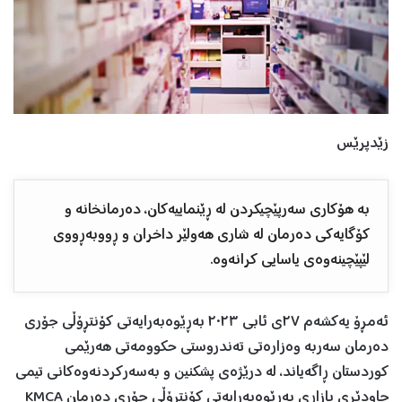
زێدپرێس
بە هۆکاری سەرپێچیکردن لە ڕێنماییەکان، دەرمانخانە و
کۆگایەکی دەرمان لە شاری هەولێر داخران و ڕووبەڕووی
لێپێچینەوەی یاسایی کرانەوە.
ئەمڕۆ یەکشەم ٢٧ی ئابی ٢٠٢٣ بەڕێوەبەرایەتی کۆنتڕۆڵی جۆری
دەرمان سەربە وەزارەتی تەندروستی حکوومەتی هەرێمی
کوردستان ڕاگەیاند، لە درێژەی پشکنین و بەسەرکردنەوەکانی تیمی
چاودێری بازاڕی بەڕێوەبەرایەتی کۆنتڕۆڵی جۆری دەرمان KMCA