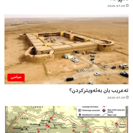
2026-07-29
سیاسی
تەعریب یان بەئەویترکردن؟
2026-07-29