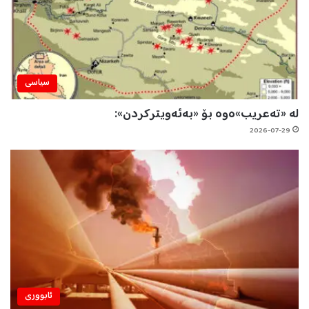
سیاسی
لە «تەعریب»ەوە بۆ «بەئەویترکردن»:
2026-07-29
ئابووری