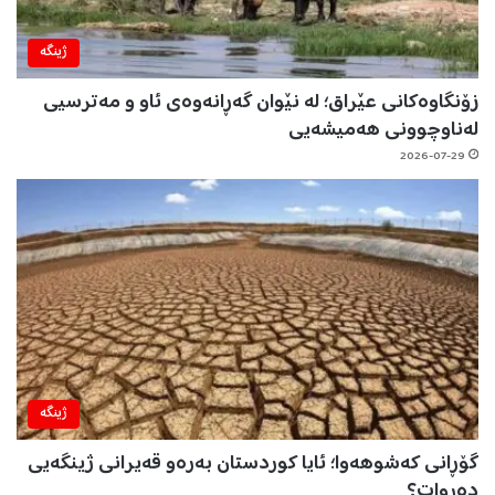
ژینگه‌
زۆنگاوەکانی عێراق؛ لە نێوان گەڕانەوەی ئاو و مەترسیی
لەناوچوونی هەمیشەیی
2026-07-29
ژینگه‌
گۆڕانی کەشوهەوا؛ ئایا کوردستان بەرەو قەیرانی ژینگەیی
دەڕوات؟