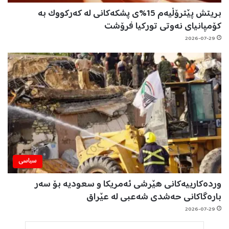
بریتش پێترۆڵیەم 15%ی پشکەکانی لە کەرکووک بە
کۆمپانیای نەوتی تورکیا فرۆشت
2026-07-29
سیاسی
وردەکارییەکانی هێرشی ئەمریکا و سعودیە بۆ سەر
بارەگاکانی حەشدی شەعبی لە عێراق
2026-07-29