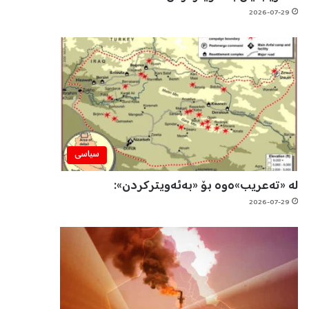
2026-07-29
سیاسی
لە «تەعریب»ەوە بۆ «بەئەویترکردن»:
2026-07-29