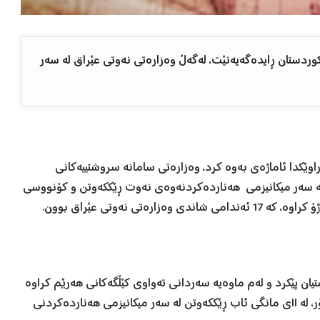
ردستان ڕایدەگەیەنێت، لەگەڵ وەزارەتی نەوتی عێراق لە سەر
وارشەم، ١٣ی ئابی ٢٠٢٥ لە ڕاگەیەندراوێکدا ئاماژەی بەوە کرد، وەزارەتی سامانە سروشتییەکانی
ە سەر میکانیزمی هەناردەکردنەوەی نەوت ڕێککەوتن و کۆنووسی
 ١٧ی مانگی تەممووز دەستیان پێکرد و لەم ماوەیە سەردانی تەواوی کێڵگەکانی هەرێم کراوە
و دوای هەڵسەنگاندنی کێشەکانی هونەری گفتوگویەکی زۆر، لە ١١ی مانگی ئاب ڕێککەوتن لە سەر میکانیزمی هەناردەکردنی