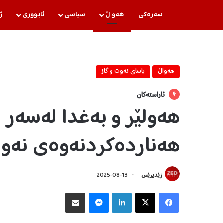
سه‌ره‌كی
هه‌واڵ
سیاسی
ئابووری
ژ
هه‌واڵ
یاسای نه‌وت و گاز
ئاراستەکان
هەولێر و بەغدا لەسەر 
هەناردەکردنەوەی نەو
زێدپرێس
2025-08-13
Facebook
X
LinkedIn
Messenger
هاوبه‌شكردن به‌ ئیمه‌یڵ