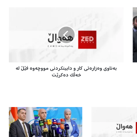
ب
ە
ن
ا
و
ی
و
ە
ز
بەناوی وەزارەتی کار و دابینکردنی مووچەوە فێڵ لە
ا
ر
خەڵک دەکرێت
ە
ت
ی
ک
ا
ر
و
د
ا