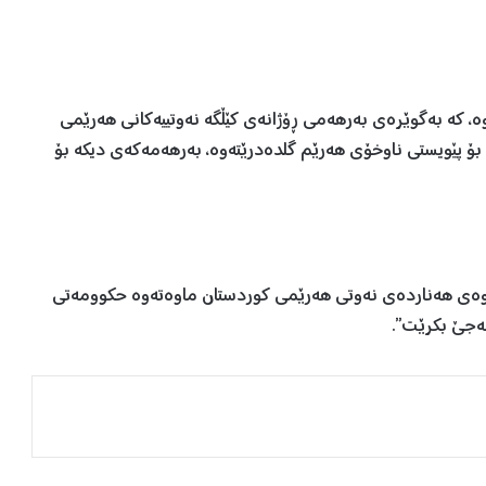
وە، کە بەگوێرەی بەرهەمی ڕۆژانەی کێڵگە نەوتییەکانی هەرێمی
یش دوای ئەوەی 50 هەزار بەرمیل بۆ پێویستی ناوخۆی هەرێم گلدەدرێتەوە، بەرهەمەکەی دیکە بۆ
ەوەی هەناردەی نەوتی هەرێمی کوردستان ماوەتەوە حکوومەتی
بەجێ بکرێت”.