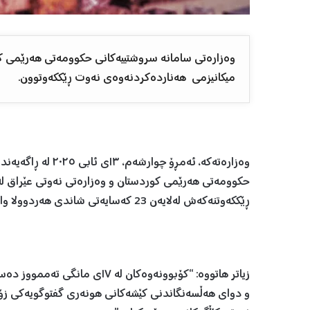
وەزارەتی سامانە سروشتییەکانی حکوومەتی هەرێمی کو
میکانیزمی هەناردەکردنەوەی نەوت ڕێککەوتوون.
وەزارەتەکە، ئەمڕۆ چ
حکوومەتی هەرێمی کوردستان و وەزارەتی نەوتی عێراق ل
ڕێککەوتنەکەش لەلایەن 23 کەسایەتی شاندی هەردوولا واژۆ کراوە، کە 17 ئەندامی شاندی وەزارەتی نەوتی عێراق بوون.
زیاتر هاتووە: “کۆبوونەوەکان لە