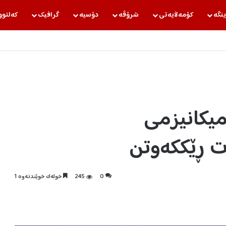
ینگه‌
كۆمه‌ڵایه‌تی
شرۆڤه‌
دۆسیه‌
گرافیك
كه‌لتوو
میکانیزمی
ت ڕێککەوتن
0
245
خولەک خوێندنەوە 1