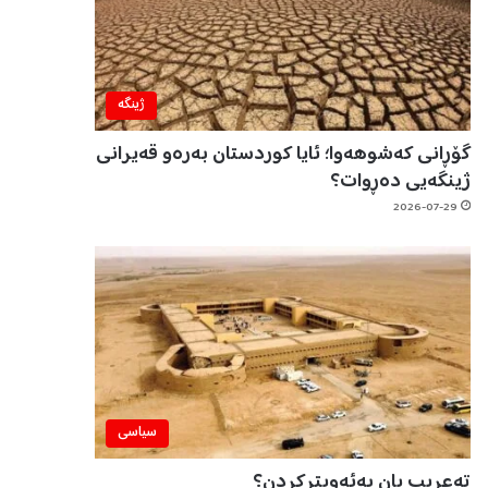
ژینگه‌
گۆڕانی کەشوهەوا؛ ئایا کوردستان بەرەو قەیرانی
ژینگەیی دەڕوات؟
2026-07-29
سیاسی
تەعریب یان بەئەویترکردن؟