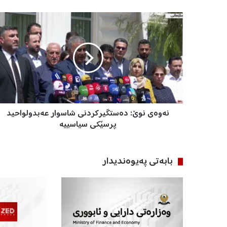
ن
ە
و
ە
ی
ن
و
ێ
:
نەوەی نوێ: دەستگیرکردنی شاسوار عەبدولواحید
د
ە
پرسێکی سیاسییە
س
ت
گ
بابه‌تی په‌یوه‌ندیدار
ی
ر
ک
ر
د
ن