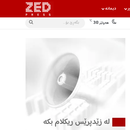
ر
دیمانه‌
℃
38
بگه‌ڕێ
هه‌ولێر
بۆ...