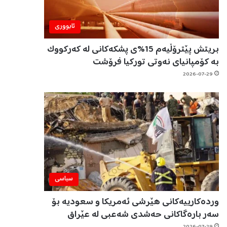
ئابووری
بریتش پێترۆڵیەم 15%ی پشکەکانی لە کەرکووک
بە کۆمپانیای نەوتی تورکیا فرۆشت
2026-07-29
سیاسی
وردەکارییەکانی هێرشی ئەمریکا و سعودیە بۆ
سەر بارەگاکانی حەشدی شەعبی لە عێراق
2026-07-29