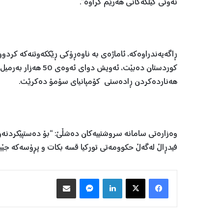
نەوتی کێڵگەکانی هەرێم کراوە”.
ڕاگەیەندراوەکە، ئاماژەی بە ناوەڕۆکی ڕێککەوتنەکە کردو
کوردستان دەبێت، ئەو
هەناردەکردن ڕادەستی کۆمپانیای سۆمۆ دەکرێت.
وەزارەتی سامانە سروشتییەکان دەشڵێ: “بۆ دەستپێکردن
فیدڕاڵ لەگەڵ حکوومەتی تورکیا قسە بکات و پڕۆسەکە جێ
Facebook
X
LinkedIn
Messenger
هاوبه‌شكردن به‌ ئیمه‌یڵ