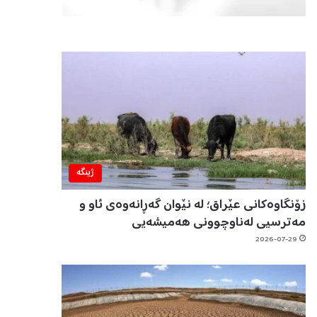
ژینگه‌
زۆنگاوەکانی عێراق؛ لە نێوان گەڕانەوەی ئاو و
مەترسیی لەناوچوونی هەمیشەیی
2026-07-29