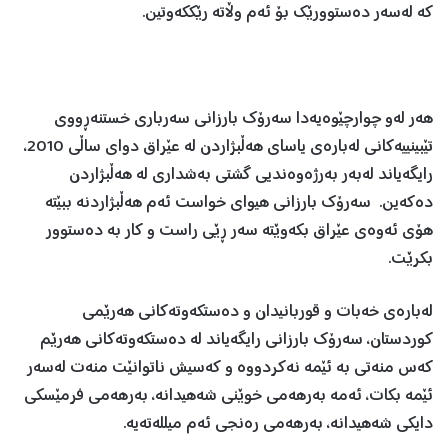
كه‌ له‌سه‌ر ده‌ستوورێك بۆ ئه‌م وڵاته‌ رێككه‌وتین.
هه‌ر له‌و چوارچێوه‌یه‌دا سه‌رۆك بارزانی سه‌رباری خستنه‌ڕووی
تێبینییه‌كانی له‌باره‌ی یاسای هه‌ڵبژاردن له‌ عێراق دوای‌ ساڵی 2010‌،
رایگه‌یاند له‌به‌ر به‌رژه‌وه‌ندیی گشتی به‌شداری له‌ هه‌ڵبژاردن
ده‌كه‌ین. سه‌رۆك بارزانی هیوای خواست ئه‌م هه‌ڵبژاردنه‌ ببێته‌
هۆی ئه‌وه‌ی عێراق بكه‌وێته‌ سه‌ر ڕێی راست و كار به‌ ده‌ستوور
بكرێت.
له‌باره‌ی خه‌بات و قوربانیدان و ده‌ستكه‌وته‌كانی هه‌رێمی
كوردستان، سه‌رۆك بارزانی رایگه‌یاند له‌ ده‌ستكه‌وته‌كانی هه‌رێم
كه‌س منه‌تی به‌ ئێمه‌ نه‌كردووه‌ و كه‌سیش ناتوانێت منه‌ت له‌سه‌ر
ئێمه‌ بكات، ئه‌مه‌ به‌رهه‌می خوێنی شه‌هیدانه‌، به‌رهه‌می فرمێسكی
دایكی شه‌هیدانه‌، به‌رهه‌می ره‌نجی ئه‌م میلله‌ته‌یه‌.