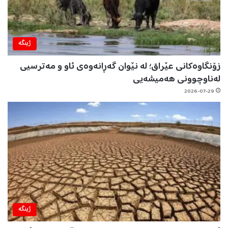
ژینگه‌
زۆنگاوەکانی عێراق؛ لە نێوان گەڕانەوەی ئاو و مەترسیی
لەناوچوونی هەمیشەیی
2026-07-29
ژینگه‌