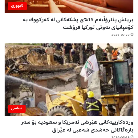
ئابووری
بریتش پێترۆڵیەم 15%ی پشکەکانی لە کەرکووک بە
کۆمپانیای نەوتی تورکیا فرۆشت
2026-07-29
سیاسی
وردەکارییەکانی هێرشی ئەمریکا و سعودیە بۆ سەر
بارەگاکانی حەشدی شەعبی لە عێراق
2026-07-29