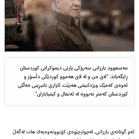
مەسعوود بارزانی سەرۆکی پارتی دیموکراتی کوردستان
ڕایگەیاند: “لای من و له‌ لای هه‌موو كوردێكی دڵسۆز و
ئه‌وه‌ی كه‌مێك ویژدانیشی هه‌بێت، ئازاری نانبڕینی خه‌ڵكی
كوردستان كه‌متر نه‌بووه‌ له‌ ئه‌نفال و كیمیاباران”.
ئەو گوتانەی بارزانی، لەچوارچێوەی کۆبوونەوەیەک هات لەگەڵ