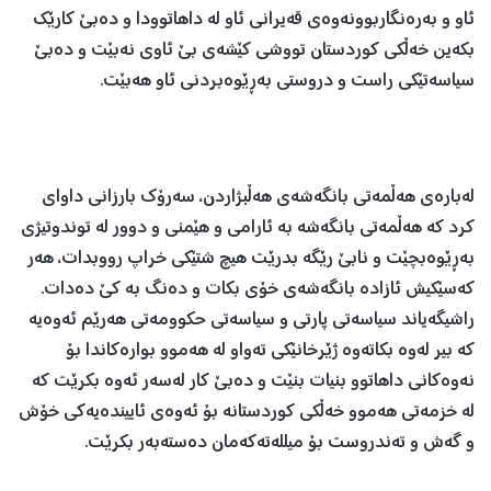
ئاو و به‌ره‌نگاربوونه‌وه‌ی قه‌یرانی ئاو له‌ داهاتوودا و ده‌بێ كارێك
بكه‌ین خه‌ڵكی كوردستان تووشی كێشه‌ی بێ ئاوی نه‌بێت و ده‌بێ
سیاسه‌تێكی راست و دروستی به‌ڕێوه‌بردنی ئاو هه‌بێت.
له‌باره‌ی هه‌ڵمه‌تی بانگه‌شه‌ی هه‌ڵبژاردن، سه‌رۆك بارزانی داوای
كرد كه‌ هه‌ڵمه‌تی بانگه‌شه‌ به‌ ئارامی و هێمنی و دوور له‌ توندوتیژی
به‌ڕێوه‌بچێت و نابێ رێگه‌ بدرێت هیچ شتێكی خراپ رووبدات، هه‌ر
كه‌سێكیش ئازاده‌ بانگه‌شه‌ی خۆی بكات و ده‌نگ به‌ كێ ده‌دات.
راشیگه‌یاند سیاسه‌تی پارتی و سیاسه‌تی حكوومه‌تی هه‌رێم ئه‌وه‌یه‌
كه‌ بیر له‌وه‌ بكاته‌وه‌ ژێرخانێكی ته‌واو له‌ هه‌موو بواره‌كاندا بۆ
نه‌وه‌كانی داهاتوو بنیات بنێت و ده‌بێ كار له‌سه‌ر ئه‌وه‌ بكرێت كه‌
له‌ خزمه‌تی هه‌موو خه‌ڵكی كوردستانه‌ بۆ ئه‌وه‌ی ئایینده‌یه‌كی خۆش
و گه‌ش و ته‌ندروست بۆ میلله‌ته‌كه‌مان ده‌سته‌به‌ر بكرێت.