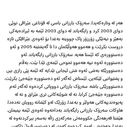
هه‌ر له‌ وتاره‌كه‌یدا، سه‌رۆك بارزانی باسی له‌ قۆناغی عێراقی نوێی
دوای 2003 كرد و رایگه‌یاند له‌ دوای 2003 ئێمه‌ به‌ ئیراده‌یه‌كی
به‌هێز و نیه‌تێكی زۆرزۆر پاك چووینه‌ به‌غدا بۆ ئه‌وه‌ی عێراقێكی تازه‌
دروست بكرێت و هه‌موو هه‌وڵێكمان دا تا گه‌یشتینه‌ 2005 و ئه‌و
ده‌ستووره‌ی كه‌ ئێستا هه‌یه‌. سه‌رۆك بارزانی رایگه‌یاند ئه‌و
ده‌ستووره‌ ئه‌وه‌ نییه‌ هه‌موو تموحی ئێمه‌ی تێدا بێت، به‌ڵام
ده‌ستوورێكه‌ به‌شی ئه‌وه‌ شتی ئیجابی تێدایه‌ كه‌ ئێمه‌ پێی رازی بین
و پشتیوانیی لێبكه‌ین، ئێستاش ئه‌گه‌ر ئه‌و ده‌ستووره‌ جێبه‌جێ بكرێت،
ده‌ستوورێكی باشه‌. سه‌رۆك بارزانی دووپاتی كرده‌وه‌ ئه‌گه‌ر ئه‌م
ده‌ستووره‌ جێبه‌جێ كرابا، نه‌ له‌ شوێنه‌كانی تری عێراق و نه‌ له‌
په‌یوه‌ندییه‌كانی هه‌ولێر و به‌غدا، زۆرێك له‌و كێشانه‌ روویان نه‌ده‌دا.
هاوكات سه‌رۆك بارزانی رایگه‌یاند به‌داخه‌وه‌ ئه‌وه‌ی ئێمه‌ بینیمان،
هێشتا فه‌رهه‌نگی حكوومه‌تی مه‌ركه‌زی زاڵه‌ به‌سه‌ر بیركردنه‌وه‌ له‌
به‌غدا، جه‌ختیشی له‌وه‌ كرده‌وه‌ كه‌متر له‌ ده‌ستوور قبوڵ ناكه‌ین.