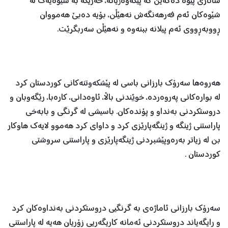
شانازی پێوه‌ ده‌كه‌ین كه‌ پێكه‌وه‌ژیانه‌، خه‌ریكه‌ به‌ شێوه‌یه‌ك له‌
شێوه‌كان ئه‌م فه‌رهه‌نگه‌ش نه‌هێڵن، بۆیه‌ ده‌بێ هه‌مووان
ڕووبه‌ڕووی ئه‌م پیلانه‌ ببنه‌وه‌ و نه‌هێڵن سه‌ربگرێت.
هه‌روه‌ها سه‌رۆك بارزانی باسی له‌ پێشكه‌وتنه‌كانی كوردستان كرد
له‌ بواره‌كانی په‌روه‌رده‌، خوێندنی باڵا، ئاوه‌دانی، كاره‌با، رێگه‌وبان و
دروستكردنی به‌نداو و پۆنده‌كان. باسیشی له‌ گرنگی و بابه‌خی
پاراستنی ژینگه‌ و ژینگه‌پارێزی كرد و داوای كرد هه‌موو لایه‌ك هاوكار
بن له‌ زیاتر به‌ره‌وپێشبردنی ژینگه‌پارێزی و پاراستنی سروشتی
كوردستان .
سه‌رۆك بارزانی ئاماژه‌ی به‌ گرنگیی دروستكردنی به‌نداوه‌كان كرد
و رایگه‌یاند دروستكردنی ئه‌مانه‌ كاریگه‌ریی زۆریان هه‌یه‌ له‌ پاراستنی