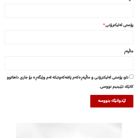
ا
پۆستی ئەلیکترۆنی
*
ماڵپه‌ڕ
ناو، پۆستی ئەلیکترۆنی و ماڵپەڕەکەم پاشەکەوتبکە لەم وێبگەڕە بۆ جاری داهاتوو
کاتێک تێبینیم نووسی.