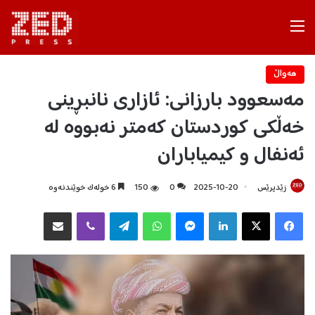
Menu
هه‌واڵ
مەسعوود بارزانی: ئازاری نانبڕینی
خەڵکی کوردستان کەمتر نەبووە لە
ئەنفال و کیمیاباران
زێدپرێس
2025-10-20
0
150
6 خولەک خوێندنەوە
Facebook
X
LinkedIn
Messenger
WhatsApp
Telegram
Viber
هاوبه‌شكردن به‌ ئیمه‌یڵ