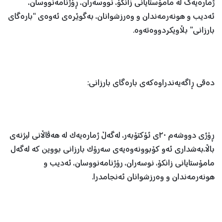
ژماره‌یه‌ك له‌ مامۆستایانی زانكۆ، نووسه‌ران، ڕۆژنامه‌نووسان،
ئه‌دیب و هونه‌رمه‌ندان و وه‌رزشوانان، بەگوێرەی ئەوەی “بارەگای
بارزانی” بڵاویکردووەتەوە.
دەقی ڕاگەیەندراوەکەی بارەگای بارزانی:
ڕۆژی دووشەم ٢٠ی ئۆکتۆبەر، لەگەڵ ژمارەیەک لە هەڤاڵانی لیژنەی
باڵا،بەشداری ئەو کۆبوونەوەیەی سەرۆک بارزانی بووین کە لەگەل
مامۆستایانی زانکۆ، نوسەران، رۆژنامەنووسان، ئەدیب و
هونەرمەندان و وەرزشوانان ئەنجامدرا.