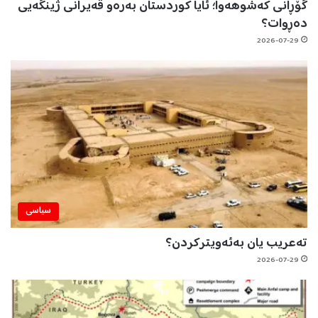
گۆڕانی کەشوهەوا؛ ئایا کوردستان بەرەو قەیرانی ژینگەیی
دەڕوات؟
2026-07-29
سیاسی
تەعریب یان بەئەویترکردن؟
2026-07-29