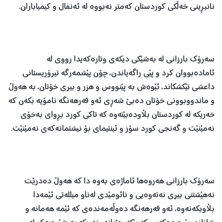
نانبڕینی خه‌ڵكی كوردستان كه‌متر نه‌بووه‌ له‌ ئه‌نفال و كیمیاباران.
سه‌رۆك بارزانی له‌ به‌شێكی دیكه‌ی وتاره‌كه‌یدا رووی له‌
ئاماده‌بووان كرد و پێی راگه‌یاندن، چۆن پێشمه‌رگه‌ تیرۆریستانی
داعشی تێكشكاند، ئێوه‌ش به‌ پێنووس و هزر و بیری خۆتان، به‌ هه‌وڵ
و ماندووبوونی خۆتان ده‌بێ شه‌ڕی ئه‌و فه‌رهه‌نگه‌ نامۆیه‌ بكه‌ن كه‌
خه‌ریكه‌ له‌ كوردستان بڵاوده‌بێته‌وه‌ كه‌ تاكی كورد بڕوای به‌خۆی
نه‌مێنێت و گه‌نجی كورد سۆز و ئینتیمای بۆ نیشتمانه‌كه‌ی نه‌مێنێت.
سه‌رۆك بارزانی هه‌روه‌ها ئاماژه‌ی به‌وه‌ دا کە هه‌وڵ ده‌درێت
نه‌هێشتنی بیری نه‌ته‌وه‌یی و نائومێدی له‌ناو میلله‌تی ئێمه‌دا
بڵاوبكه‌نه‌وه‌، ئه‌و فه‌رهه‌نگه‌ ده‌وڵه‌مه‌نده‌ی كه‌ ئێمه‌ هه‌مانه‌ و