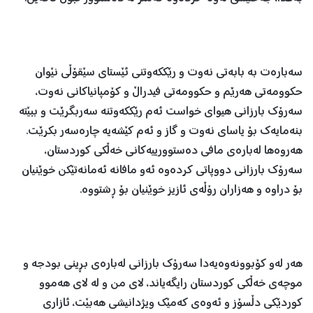
سه‌باره‌ت به‌ بابه‌تی نه‌وت و رێككه‌وتنی ئێستای سێقۆڵی نێوان
حكوومه‌تی هه‌رێم و حكوومه‌تی فیدراڵ و كۆمپانیاكانی نه‌وت،
سه‌رۆك بارزانی هیوای خواست ئه‌م رێككه‌وتنه‌ سه‌ربگرێت و ببێته‌
بنه‌مایه‌ك بۆ یاسای نه‌وت و گاز و ئه‌م كێشه‌یه‌ چاره‌سه‌ر بكرێت.
هه‌روه‌ها له‌باره‌ی مافی ده‌ستوورییه‌كانی خه‌ڵكی كوردستان،
سه‌رۆك بارزانی دووپاتی كرده‌وه‌ ئه‌و مافانه‌ ئه‌مانه‌تێكن خوێنیان
بۆ دراوه‌ و هه‌زاران رۆڵه‌ی ئازیز خوێنیان بۆ ڕشتووه‌.
هه‌ر له‌و كۆبوونه‌وه‌یه‌دا سه‌رۆك بارزانی له‌باره‌ی بڕینی بودجه‌ و
موچه‌ی خه‌ڵكی كوردستان رایگه‌یاند، لای من و له‌ لای هه‌موو
كوردێكی دڵسۆز و ئه‌وه‌ی كه‌مێك ویژدانیشی هه‌بێت، ئازاری