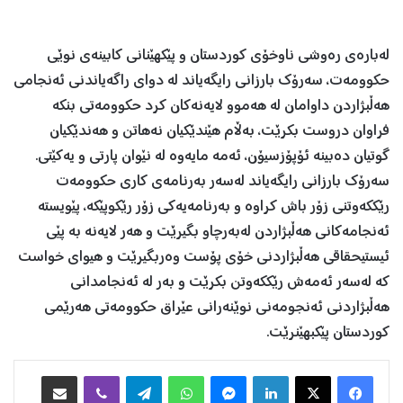
له‌باره‌ی ره‌وشی ناوخۆی كوردستان و پێكهێنانی كابینه‌ی نوێی
حكوومه‌ت، سه‌رۆك بارزانی رایگه‌یاند له‌ دوای راگه‌یاندنی ئه‌نجامی
هه‌ڵبژاردن داوامان له‌ هه‌موو لایه‌نه‌كان كرد حكوومه‌تی بنكه‌
فراوان دروست بكرێت، به‌ڵام هێندێكیان نه‌هاتن و هەندێكیان
گوتیان ده‌بینه‌ ئۆپۆزسیۆن، ئه‌مه‌ مایه‌وه‌ له‌ نێوان پارتی و یه‌كێتی.
سه‌رۆك بارزانی رایگه‌یاند له‌سه‌ر به‌رنامه‌ی كاری حكوومه‌ت
رێككه‌وتنی زۆر باش كراوه‌ و به‌رنامه‌یه‌كی زۆر رێكوپێكه‌، پێویسته‌
ئه‌نجامه‌كانی هه‌ڵبژاردن له‌به‌رچاو بگیرێت و هه‌ر لایه‌نه‌ به‌ پێی
ئیستیحقاقی هه‌ڵبژاردنی خۆی پۆست وه‌ربگیرێت و هیوای خواست
كه‌ له‌سه‌ر ئه‌مه‌ش رێككه‌وتن بكرێت و بەر لە ئەنجامدانی
هەڵبژاردنی ئەنجومەنی نوێنەرانی عێراق حكوومه‌تی هه‌رێمی
كوردستان پێكبهێنرێت.
Facebook
X
LinkedIn
Messenger
WhatsApp
Telegram
Viber
هاوبه‌شكردن به‌ ئیمه‌یڵ