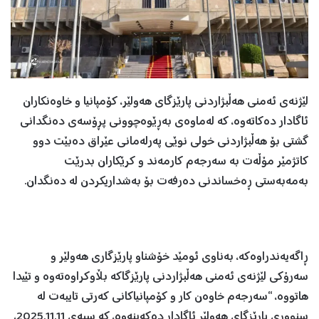
لێژنەی ئەمنی هەڵبژاردنی پارێزگای هەولێر، کۆمپانیا و خاوەنکاران
ئاگادار دەکاتەوە، کە لەماوەی بەڕێوەچوونی پڕۆسەی دەنگدانی
گشتی بۆ هەڵبژاردنی خولی نوێی پەرلەمانی عێراق دەبێت دوو
کاتژمێر مۆڵەت بە سەرجەم کارمەند و کرێکاران بدرێت
بەمەبەستی ڕەخساندنی دەرفەت بۆ بەشداریکردن لە دەنگدان.
ڕاگەیەندراوەکە، بەناوی ئومێد خۆشناو پارێزگاری هەولێر و
سەرۆکی لێژنەی ئەمنی هەڵبژاردنی پارێزگاکە بڵاوکراوەتەوە و تێیدا
هاتووە، “سەرجەم خاوەن کار و کۆمپانیاکانى کەرتى تایبەت لە
سنوورى پارێزگاى هەولێر ئاگادار دەکەینەوە، کە سبەى 2025.11.11،