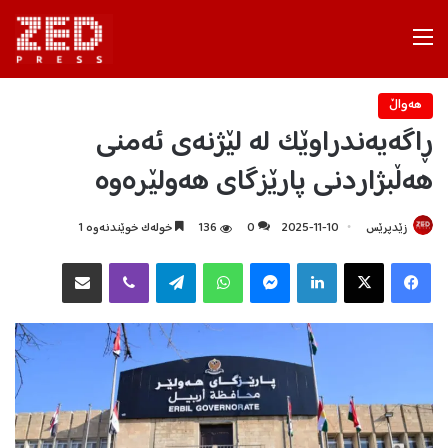
Menu
هه‌واڵ
ڕاگەیەندراوێک لە لێژنەی ئەمنی
هەڵبژاردنی پارێزگای هەولێرەوە
زێدپرێس
2025-11-10
0
136
خولەک خوێندنەوە 1
Facebook
X
LinkedIn
Messenger
WhatsApp
Telegram
Viber
هاوبه‌شكردن به‌ ئیمه‌یڵ