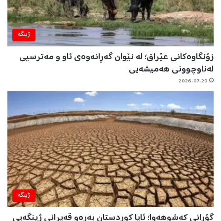
ژینگه‌
زۆنگاوەکانی عێراق؛ لە نێوان گەڕانەوەی ئاو و مەترسیی
لەناوچوونی هەمیشەیی
2026-07-29
ژینگه‌
گۆڕانی کەشوهەوا؛ ئایا کوردستان بەرەو قەیرانی ژینگەیی