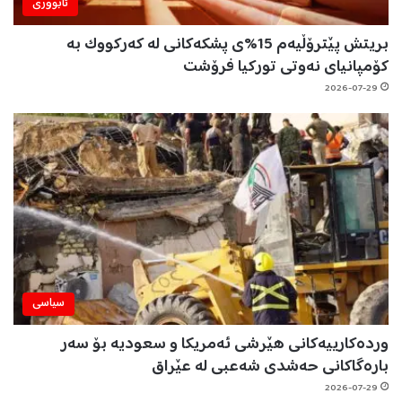
ئابووری
بریتش پێترۆڵیەم 15%ی پشکەکانی لە کەرکووک بە
کۆمپانیای نەوتی تورکیا فرۆشت
2026-07-29
سیاسی
وردەکارییەکانی هێرشی ئەمریکا و سعودیە بۆ سەر
بارەگاکانی حەشدی شەعبی لە عێراق
2026-07-29