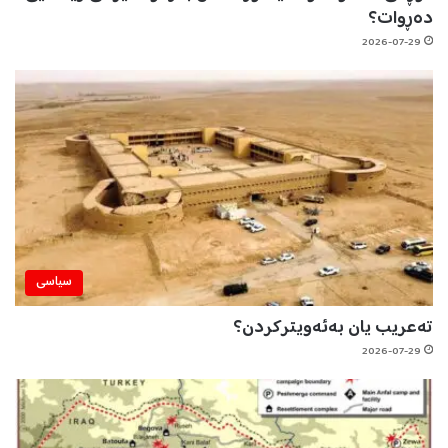
دەڕوات؟
2026-07-29
سیاسی
تەعریب یان بەئەویترکردن؟
2026-07-29