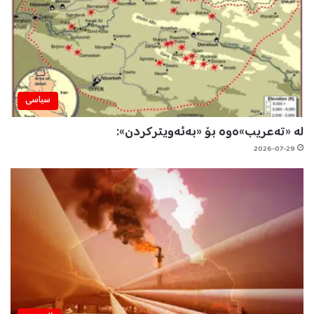
سیاسی
لە «تەعریب»ەوە بۆ «بەئەویترکردن»:
2026-07-29