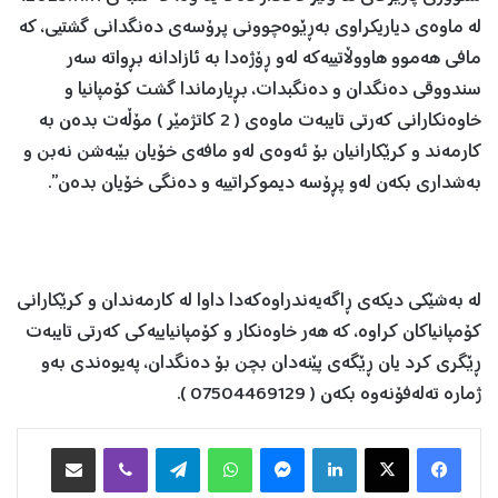
لە ماوەى دیاریکراوى بەڕێوەچوونى پرۆسەى دەنگدانى گشتیى، کە
مافى هەموو هاووڵاتییەکە لەو ڕۆژەدا بە ئازادانە بڕواتە سەر
سندووقى دەنگدان و دەنگبدات، بڕیارماندا گشت کۆمپانیا و
خاوەنکارانى کەرتى تایبەت ماوەى ( 2 کاتژمێر ) مۆڵەت بدەن بە
کارمەند و کرێکارانیان بۆ ئەوەی لەو مافەى خۆیان بێبەشن نەبن و
بەشداری بكەن لەو پڕۆسە دیموکراتییە و دەنگی خۆیان بدەن”.
لە بەشێکی دیکەی ڕاگەیەندراوەکەدا داوا لە کارمەندان و کرێکارانی
کۆمپانیاکان کراوە، کە هەر خاوەنکار و کۆمپانیاییەکی كەرتی تایبەت
ڕێگری كرد یان ڕێگەی پێنەدان بچن بۆ دەنگدان، پەیوەندی بەو
ژمارە تەلەفۆنەوە بکەن ( 07504469129 ).
Facebook
X
LinkedIn
Messenger
WhatsApp
Telegram
Viber
هاوبه‌شكردن به‌ ئیمه‌یڵ