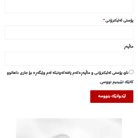
پۆستی ئەلیکترۆنی
*
ماڵپه‌ڕ
ناو، پۆستی ئەلیکترۆنی و ماڵپەڕەکەم پاشەکەوتبکە لەم وێبگەڕە بۆ جاری داهاتوو
کاتێک تێبینیم نووسی.