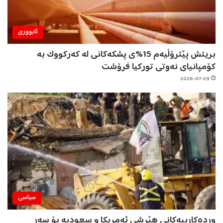
ئابووری
بریتش پێترۆڵیەم 15%ی پشکەکانی لە کەرکووک بە
کۆمپانیای نەوتی تورکیا فرۆشت
2026-07-29
سیاسی
وردەکارییەکانی هێرشی ئەمریکا و سعودیە بۆ سەر