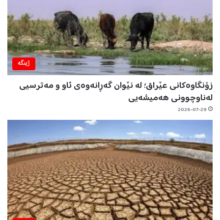
ژینگه‌
زۆنگاوەکانی عێراق؛ لە نێوان گەڕانەوەی ئاو و مەترسیی
لەناوچوونی هەمیشەیی
2026-07-29