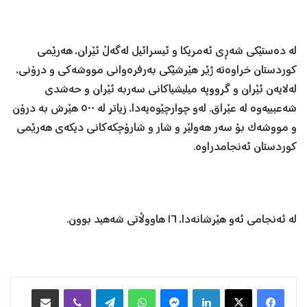
لە دەستێکی شەڕی ئەمریکا و ئیسرائیل لەگەڵ ئێران، هەرێمی
کوردستان خراوەتە ژێر هێرشێکی بەرفرەوانی مووشەکی و درۆنی،
لەلایەن ئێران و گرووپە میلیشیاکانی سەربە ئێران و حەشدی
شەعبییەوە لە عێراق. لەو چوارچێوەیەدا، زیاتر لە ٥٠٠ هێرش بە درۆن
و مووشەک بۆ سەر هەولێر و شار و شارۆچکەکانی دیکەی هەرێمی
کوردستان ئەنجامدراوە.
لە ئەنجامی ئەو هێرشانەدا، ١٦ هاووڵاتی شەهید بوون.
Facebook
X
LinkedIn
Messenger
WhatsApp
Telegram
Viber
هاوبه‌شكردن به‌ ئیمه‌یڵ