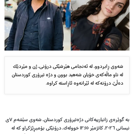
شەوی ڕابردوو، لە ئەنجامی هێرشێکی درۆنی، ژن و مێردێک
لە ناو ماڵەکەی خۆیان شەهید بوون و دژە تیرۆری کوردستان
دەڵێ، درۆنەکە لە ئێرانەوە ئاڕاستە کراوە.
بە گوێرەی زانیارییەکانی دژەتیرۆری کوردستان، شەوی سێشەم ٧ی
نیسانی ٢٠٢٦، کاتژمێر ١٢:١٥ خوولەک، درۆنێکی بۆمبڕێژکراو کە لە