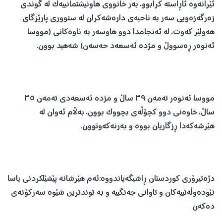
ئێرانەوە ئاڕاستە کرابوو، بەر خانووی هاونیشتمانییەک لە گوندی
زەرگەزەویی سەر بە ناحیەی دارەشەکران لە سنووری پارێزگای
هەولێر کەوت، لە ئەنجامدا دوو هاوسەر بە ناوەکانی (مووسا
ئەنوەر ڕەسووڵ و مژدە ئەسعەد حەسەن) شەهید بوون.
مووسا ئەنوەر تەمەن ٣٩ ساڵ و مژدە ئەسعەدی تەمەن ٣٥
ساڵ، خاوەنی دوو کچۆڵەی بچووک بوون، بەڵام ئەوان لە
هێرشەکەدا ڕزگاریان بووە و بەرنەکەوتوون.
دژەتیرۆری کوردستان ڕاشیگەیاندووە:ئەم هێرشانە پێشێلکردنی یاسا
نێودەوڵەتییەکان و تاوانی جەنگییە و بە توندترین شێوە سەرکۆنەی
دەکەن