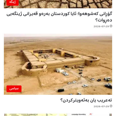
ژینگه‌
گۆڕانی کەشوهەوا؛ ئایا کوردستان بەرەو قەیرانی ژینگەیی
دەڕوات؟
2026-07-29
سیاسی
تەعریب یان بەئەویترکردن؟
2026-07-29