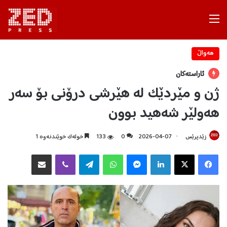
Menu
هه‌واڵ
ئاراستەکان
ژن و مێردێک لە هێرشی درۆنی بۆ سەر
هەولێر شەهید بوون
زێدپرێس
2026-04-07
0
133
خولەک خوێندنەوە 1
Facebook
X
LinkedIn
Messenger
WhatsApp
Telegram
Viber
هاوبه‌شكردن به‌ ئیمه‌یڵ