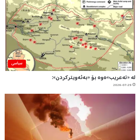
سیاسی
لە «تەعریب»ەوە بۆ «بەئەویترکردن»:
2026-07-29