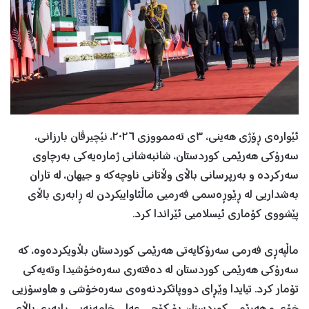
ئێواره‌ى ڕۆژی هەینی، ٣ی تەممووزی ٢٠٢٦، نێچیرڤان بارزانی،
سەرۆکی هەرێمی کوردستان، شانبەشانی ژمارەیەکی به‌رچاوى
سەرکردە و بەرپرسانی باڵای وڵاتانی ناوچەکە و جیهان، له‌ تاران
بەشداریی لە ڕێوڕەسمی فەرمیی ماڵئاواییکردن له‌ ڕابەری باڵاى
پێشووى کۆماری ئیسلامیی ئێراندا کرد.
ماڵپەڕی فەرمی سەرۆکایەتی هەرێمی کوردستان بڵاویکردەوە، کە
سەرۆکی هەرێمی کوردستان لە دەفتەری سەرەخۆشیدا وتەیەکی
تۆمار کرد. تيایدا وێڕاى دووپاتكردنه‌وه‌ى سەرەخۆشی و هاوسۆزیی