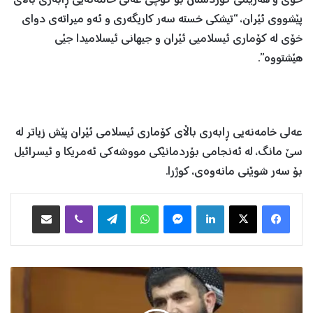
خۆی و هه‌رێمى كوردستان بۆ كۆچى عه‌لى خامه‌نه‌يى ڕابه‌رى باڵاى
پێشووی ئێران، “تیشکی خستە سەر كاريگه‌ری و ئه‌و میراتەی دوای
خۆی لە کۆماری ئیسلامیی ئێران و جيهانى ئيسلاميدا جێی
هێشتووە”.
عەلی خامەنەیی ڕابەری باڵای کۆماری ئیسلامی ئێران پێش زیاتر لە
سێ مانگ، لە ئەنجامی بۆردمانێکی مووشەکی ئەمریکا و ئیسرائیل
بۆ سەر شوێنی مانەوەی، کوژرا.
Facebook
X
LinkedIn
Messenger
WhatsApp
Telegram
Viber
هاوبه‌شكردن به‌ ئیمه‌یڵ
د
.
ع