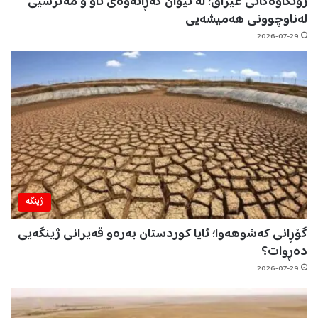
زۆنگاوەکانی عێراق؛ لە نێوان گەڕانەوەی ئاو و مەترسیی
لەناوچوونی هەمیشەیی
2026-07-29
ژینگه‌
گۆڕانی کەشوهەوا؛ ئایا کوردستان بەرەو قەیرانی ژینگەیی
دەڕوات؟
2026-07-29