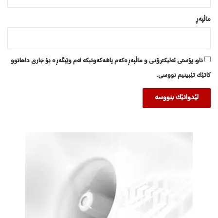
ماڵپه‌ڕ
ناو، پۆستی ئەلیکترۆنی و ماڵپەڕەکەم پاشەکەوتبکە لەم وێبگەڕە بۆ جاری داهاتوو
کاتێک تێبینیم نووسی.