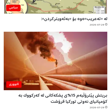
سیاسی
لە «تەعریب»ەوە بۆ «بەئەویترکردن»:
2026-07-29
ئابووری
بریتش پێترۆڵیەم 15%ی پشکەکانی لە کەرکووک بە
کۆمپانیای نەوتی تورکیا فرۆشت
2026-07-29