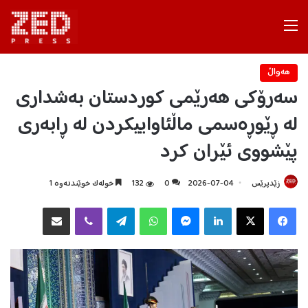
Menu
هه‌واڵ
سەرۆکی هەرێمی کوردستان بەشداری
لە ڕێوڕەسمی ماڵئاواییکردن له‌ ڕابەری
پێشووى ئێران کرد
زێدپرێس
2026-07-04
0
132
خولەک خوێندنەوە 1
Facebook
X
LinkedIn
Messenger
WhatsApp
Telegram
Viber
هاوبه‌شكردن به‌ ئیمه‌یڵ