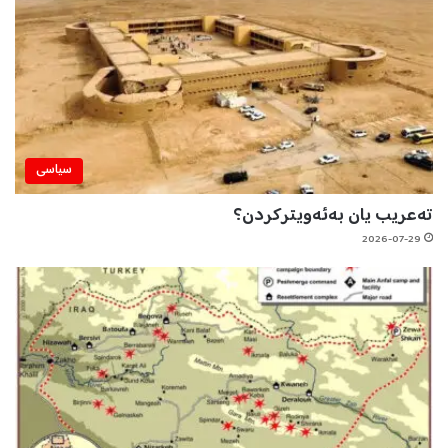
سیاسی
تەعریب یان بەئەویترکردن؟
2026-07-29