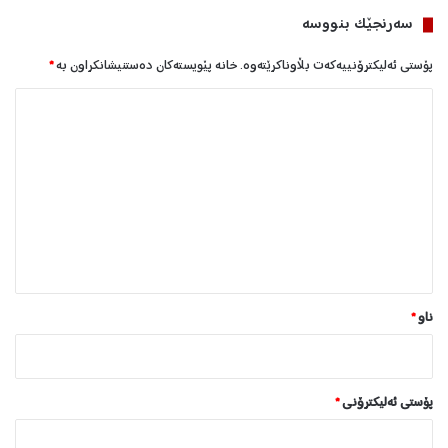
سه‌رنجێک بنووسە
پۆستی ئەلیکترۆنییەکەت بڵاوناکرێتەوە.
خانە پێویستەکان دەستنیشانکراون بە
*
ل
ێ
د
و
ا
ن
*
ناو
*
پۆستی ئەلیکترۆنی
*