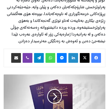
کۆلێژ و پەیمانگە لە سنوورەکەیاندا دەکەن. ئەوان ئاماژە بە
پەراوێزخستی شارۆچکەکەیان دەکەن و پێیان وایە، جێبەجێنەکردنی
پڕۆژەکانی خزمەتگوزاری لە ناوچەکەیاندا، بووەتە هۆی هەڵکشانی
ڕێژەی بێکاری بەتایبەت لەناو توێژی گەنجەکاندا و بەهۆی
پەراوێزخستنیشەوە، وردە وردە دانیشتووانە ڕەسەنەکەی چۆڵی
دەکەن و لە بەرانبەردا ژمارەیەکی زۆر لە ئاوارەی عەرەب تێیدا
نیشتەجێ دەبن و ئەوەش بە زەنگێکی مەترسیدار دەزانن.
Facebook
X
LinkedIn
Messenger
WhatsApp
Telegram
Viber
هاوبه‌شكردن به‌ ئیمه‌یڵ
س
ی
س
ت
ە
م
ی