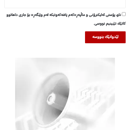
ناو، پۆستی ئەلیکترۆنی و ماڵپەڕەکەم پاشەکەوتبکە لەم وێبگەڕە بۆ جاری داهاتوو
کاتێک تێبینیم نووسی.