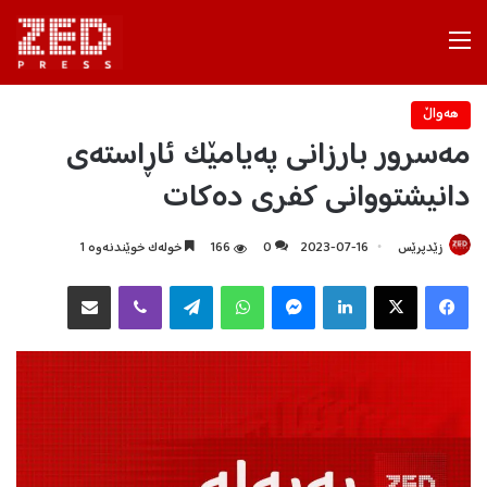
Menu
هه‌واڵ
مەسرور بارزانی پەیامێک ئاڕاستەی
دانیشتووانی کفری دەکات
زێدپرێس
2023-07-16
0
166
خولەک خوێندنەوە 1
Facebook
X
LinkedIn
Messenger
WhatsApp
Telegram
Viber
هاوبه‌شكردن به‌ ئیمه‌یڵ