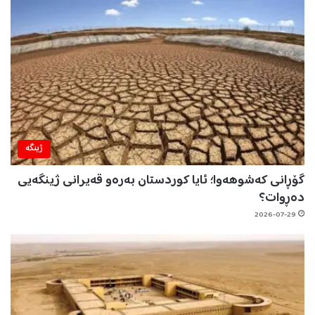
ژینگه‌
گۆڕانی کەشوهەوا؛ ئایا کوردستان بەرەو قەیرانی ژینگەیی
دەڕوات؟
2026-07-29