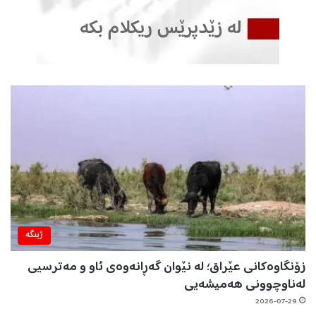
ژینگه‌
زۆنگاوەکانی عێراق؛ لە نێوان گەڕانەوەی ئاو و مەترسیی
لەناوچوونی هەمیشەیی
2026-07-29