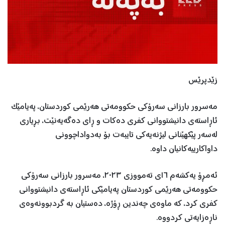
زێدپرێس
مەسرور بارزانی سەرۆکی حکوومەتی هەرێمی کوردستان، پەیامێک
ئاڕاستەی دانیشتووانی کفری دەکات و ڕای دەگەیەنێت، بڕیاری
لەسەر پێکهێنانی لیژنەیەکی تایبەت بۆ بەدواداچوونی
داواکارییەکانیان داوە.
ئەمڕۆ یەکشەم ١٦ی تەمووزی ٢٠٢٣، مەسرور بارزانی سەرۆکی
حکوومەتی هەرێمی کوردستان پەیامێکی ئاڕاستەی دانیشتووانی
کفری کرد، کە ماوەی چەندین ڕۆژە، دەستیان بە گردبوونەوەی
ناڕەزایەتی کردووە.