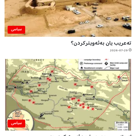
سیاسی
تەعریب یان بەئەویترکردن؟
2026-07-29
سیاسی