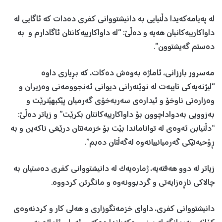
لە پەیامەکەیدا دڵنیایی بە دانیشتووانی کفری دەدات کە ئاگایی لە
داواکارییەکانیان هەیە و دەڵێ: “لە داواکارییەکانتان ئاگادارم و بە
دەستم گەیشتوون”.
مەسرور بارزانی، ئاماژە بەوەش دەکات، کە بڕیاری داوە
“لیژنەیەکی تایبەت لە نوێنەرانی دیوانی ئەنجوومەنی وەزیران و
وەزارەتی ناوخۆ و ئیدارەی سەربەخۆی گەرمیان پێکبهێنرێت و
بەزوویی بەدواداچوون بۆ داواکارییەکانتان بکرێت” و زیاتر دەڵێ:
“دڵنیابن ئەوەی لە تواناماندا بێت بۆ خزمەتتان درێغی ناکەین و بە
ڕۆحیەتێکی گەرمیانییانەوە لەگەڵتان دەبم”.
زیاتر لە دوو هەفتەیە، ژمارەیەک لە دانیشتووانی کفری دەستیان بە
چالاکی ناڕەزایەتی و گردبوونەوە و مانگرتن کردووە.
دانیشتووانی کفری، داوای خزمەتگوزاری و هەلی کار و کردنەوەی