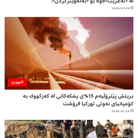
لە «تەعریب»ەوە بۆ «بەئەویترکردن»:
2026-07-29
ئابووری
بریتش پێترۆڵیەم 15%ی پشکەکانی لە کەرکووک بە
کۆمپانیای نەوتی تورکیا فرۆشت
2026-07-29