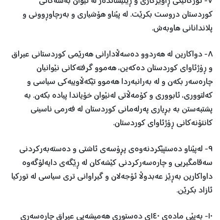
٧- ئۆرگانێکی ڕاوێژکاری و ڕێنیشاندەر لە نێوان بەشەکانی
کوردستان دروست بکرێت. لە پێناو ھۆشیاری و بەرچاوڕوونی و
پلاندانانی ھاوبەش.
٨- دواکارین لە ھەردوو دەسەڵادارانی ھەرێمی کوردستانی عیراق
و ڕۆژئاوای کوردستان دەکەین، ھەموو گرفتەکانی نێوانیان
چارەسەر بکەن و لە بەرانبەردا ھەموو تێکەڵاوییەکی سیاسی و
کەلتووری، ئابووری و کۆمەڵاتی لەنێوان خۆیاندا پیادە بکەن. بە
پشتبەستن بە بڕیاری پەرلەمانی کوردستان لە فەرمی ناسینی
کانتۆنەکانی ڕۆژئاوای کوردستان.
٩- لەپێناو دەستپێکردنەوەی پڕۆسەی ئاشتی و دەستەبەرکردنی
سەقامگیریی و چارەسەرکردنی کێشەکان لە ڕێگەی دایەلۆگەوە
داواکارین بەڕێز عەبدوڵا ئۆجەلان و گیراوانی تری سیاسی لە تورکیا
ئازاد بکرێن.
١٠- بەپێی مادەی ١٤٠ی دەستوری ھەمیشەیی عیراق چارەسەری