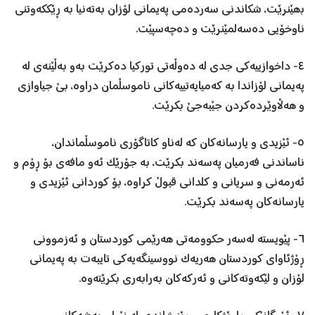
بھێنرێت، شکاندنی سەردەمی پەیمانی لۆزان بەتەنیا بە ڕێککەوتنی
ناوخۆیی دەسەلمێنرێت و دەچەسپێت.
٤- داخوازییەکی جدی لە دەوڵەتی تورکیا دەکرێت بەو بەڵێنەی لە
پەیمانی لۆزاندا بە کەمیایەتییەکانی ناموسڵمان دراوە، بێ جیاوازی
و ھەڵاوێردەکردن جێبەجێ بکرێت.
٥- ئێزیدی و یارسانەکان کە لەناو کاتاگۆری ناموسڵماندان،
ناساندنی فەرمیان پەسەند بکرێت، بە جۆرێک ئەو مافەی بۆ ڕۆم و
ئەرمەنی و سریانی و کلدانی قبوڵ کراوە، بۆ کوردانی ئێزیدی و
یارسانەکان پەسەند بکرێت.
٦- پێویستە لەسەر حکوومەتی ھەرێمی کوردستان و ئەزموونی
ڕۆژئاوای کوردستان ھەریەک نووسینگەیەکی تایبەت بە پەیمانی
لۆزان و لێکەوتەکانی و ئەرکەکان بەرابەری بکرێتەوە.