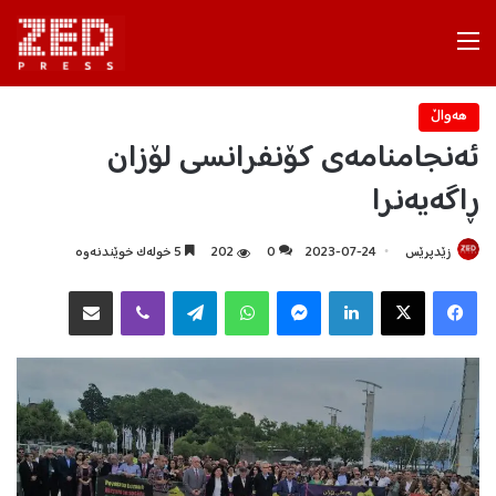
Menu
هه‌واڵ
ئەنجامنامەی کۆنفرانسی لۆزان
ڕاگەیەنرا
زێدپرێس
2023-07-24
0
202
5 خولەک خوێندنەوە
Facebook
X
LinkedIn
Messenger
WhatsApp
Telegram
Viber
هاوبه‌شكردن به‌ ئیمه‌یڵ