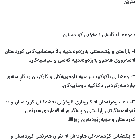
بکرێن.
دووەم: لە ئاستی ناوخۆیی کوردستان
١- پاراستن و پێشخستنی بەرژەوەندییە باڵا نیشتمانییەکانی کوردستان
لەسەرووی ھەموو بەرژەوەندییە کەسی و سیاسییەکان.
٢- وەلانانی ناکۆکییە سیاسییە ناوخۆییەکان و کارکردن بە ئاڕاستەی
چارەسەرکردنی ناکۆکییە ناوخۆییەکان.
٣- دەستوەرنەدان لە کاروباری ناوخۆیی بەشەکانی کوردستان و بە
ئەولەویەتگرتنی پاراستنی و پشتگیری لە قەوارەی ھەرێمی
کوردستان و خۆبەڕێوەبەری ڕۆژاڤا.
٤. پێکھێنانی کۆمیتەیەکی ھاوبەش لە نێوان ھەرێمی کوردستان و