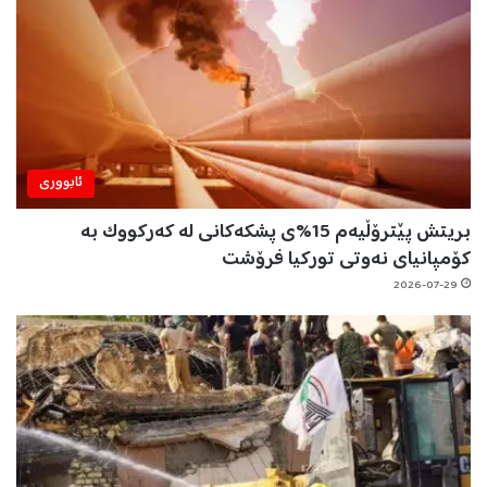
ئابووری
بریتش پێترۆڵیەم 15%ی پشکەکانی لە کەرکووک بە
کۆمپانیای نەوتی تورکیا فرۆشت
2026-07-29