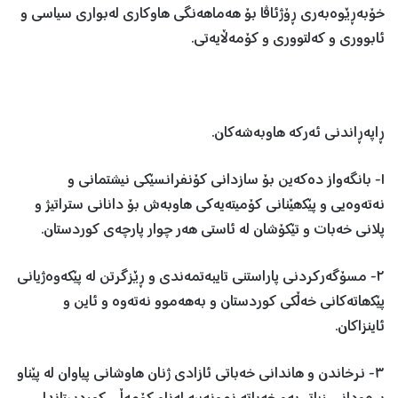
خۆبەڕێوەبەری ڕۆژئاڤا بۆ ھەماھەنگی ھاوکاری لەبواری سیاسی و
ئابووری و کەلتووری و کۆمەڵایەتی.
ڕاپەڕاندنی ئەرکە ھاوبەشەکان.
١- بانگەواز دەکەین بۆ سازدانی کۆنفرانسێکی نیشتمانی و
نەتەوەیی و پێکھێنانی کۆمیتەیەکی ھاوبەش بۆ دانانی ستراتیژ و
پلانی خەبات و تێکۆشان لە ئاستی ھەر چوار پارچەی کوردستان.
٢- مسۆگەرکردنی پاراستنی تایبەتمەندی و ڕێزگرتن لە پێکەوەژیانی
پێکھاتەکانی خەڵکی کوردستان و بەھەموو نەتەوە و ئاین و
ئاینزاکان.
٣- نرخاندن و ھاندانی خەباتی ئازادی ژنان ھاوشانی پیاوان لە پێناو