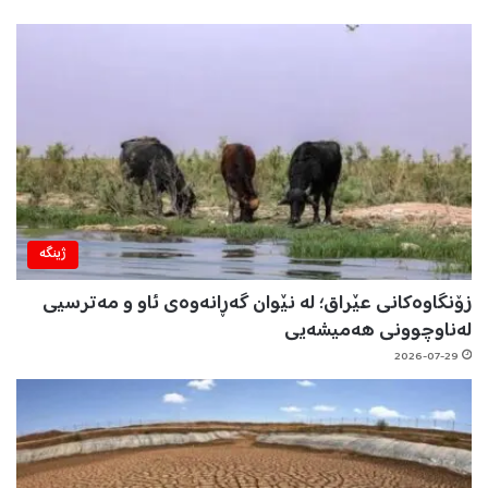
ژینگه‌
زۆنگاوەکانی عێراق؛ لە نێوان گەڕانەوەی ئاو و مەترسیی
لەناوچوونی هەمیشەیی
2026-07-29