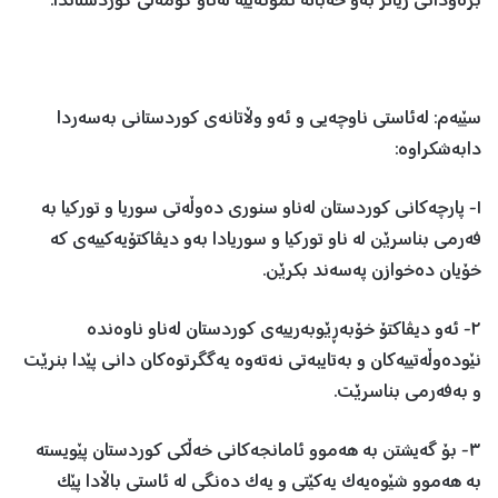
برەودانی زیاتر بەو خەباتە نمونەییە لەناو کۆمەڵی کوردستاندا.
سێیەم: لەئاستی ناوچەیی و ئەو وڵاتانەی کوردستانی بەسەردا
دابەشکراوە:
١- پارچەکانی کوردستان لەناو سنوری دەوڵەتی سوریا و تورکیا بە
فەرمی بناسرێن لە ناو تورکیا و سوریادا بەو دیڤاکتۆیەکییەی کە
خۆیان دەخوازن پەسەند بکرێن.
٢- ئەو دیڤاکتۆ خۆبەڕێوبەرییەی کوردستان لەناو ناوەندە
نێودەوڵەتییەکان و بەتایبەتی نەتەوە یەگگرتوەکان دانی پێدا بنرێت
و بەفەرمی بناسرێت.
٣- بۆ گەیشتن بە ھەموو ئامانجەکانی خەڵکی کوردستان پێویستە
بە ھەموو شێوەیەک یەکێتی و یەک دەنگی لە ئاستی باڵادا پێک