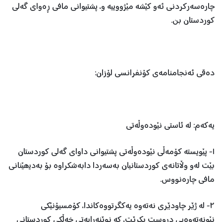
چارەسەرکردنی ئەو کێشە مێژووییە و، پشتیوانی مافی ڕەوای گەلی
کوردستان بن.
دەقی ئەنجامنامەی کۆنفرانسی لۆزان:
یەکەم: لە ئاستی نێودەوڵەتی
١- پێویستە کۆمەڵی نێودەوڵەتی پشتیوانی داوای گەلی کوردستان
بێت لەو وڵاتانەی کوردستانیان بەسەردا دابەشکراوە بۆ بەدیھێنانی
مافی چارەنووس.
٢- لە ژێر چاودێری نەتەوە یەکگرتووەکاندا، کۆمسیۆنێکی
نێونەتەوەیی دروست بکرێت، کە نوێنەرایەتی خەڵکی کوردستانی