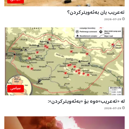
تەعریب یان بەئەویترکردن؟
2026-07-29
سیاسی
لە «تەعریب»ەوە بۆ «بەئەویترکردن»:
2026-07-29