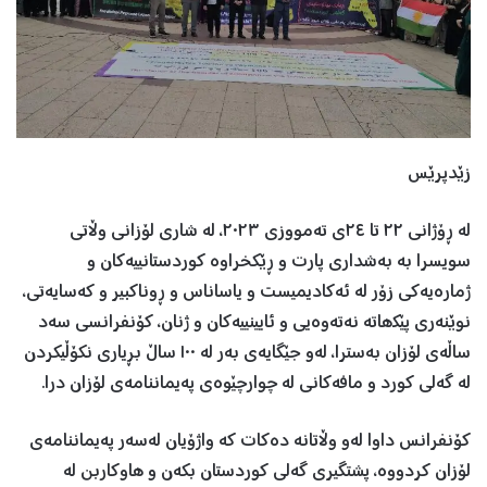
زێدپرێس
لە ڕۆژانی ٢٢ تا ٢٤ی تەمووزی ٢٠٢٣، لە شاری لۆزانی وڵاتی
سویسرا بە بەشداری پارت و ڕێکخراوە کوردستانییەکان و
ژمارەیەکی زۆر لە ئەکادیمیست و یاساناس و ڕوناکبیر و کەسایەتی،
نوێنەری پێکھاتە نەتەوەیی و ئایینییەکان و ژنان، کۆنفرانسی سەد
ساڵەی لۆزان بەسترا، لەو جێگایەی بەر لە ١٠٠ ساڵ بڕیاری نکۆڵیکردن
لە گەلی کورد و مافەکانی لە چوارچێوەی پەیماننامەی لۆزان درا.
کۆنفرانس داوا لەو وڵاتانە دەکات کە واژۆیان لەسەر پەیماننامەی
لۆزان کردووە، پشتگیری گەلی کوردستان بکەن و ھاوکاربن لە