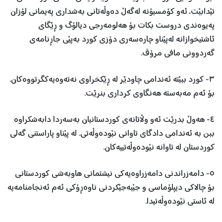
تێدابێت، ئەو کۆمسیۆنە لەگەڵ دەوڵەتانی بەشداری پەیمانی لۆزان
پەیوەندی دروست بکات بۆ هەلومەرجی دیالۆگ و ڕێگای
ئاشتیخوازانه لەپێناو چارەسەری دۆزی کورد بەپێی جاڕنامەی
گەردوونی مافی مرۆڤ.
٣- کورد ببێتە ئەندامی چاودێر لە ڕێکخراوی نەتەوەیەکگرتووەکان.
بۆ ئەم مەبەستە ھەنگاوی کرداری بنرێت.
٤- ھەوڵ بدرێت ئەو وڵاتانەی کوردستانیان بەسەردا دابەشکراوە
ببن بە ئەندامی دادگای تاوانی نێودەوڵەتی. لە پێناو پاراستنی گەلی
کوردستان لە تاوانە نێودەوڵەتییەکان.
٥- دامەزراندنی دامەزراوەیەکی نیشتمانی ھاوبەشی کوردستانی
بۆ چالاکی دیپلۆماسی و جێبەجێکردنی ناوەڕۆکی ئەم ئەنجامنامەیە
لە ئاستی نێودەوڵەتیدا.