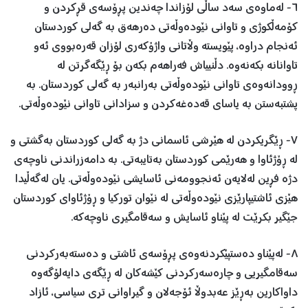
٦- لەماوەی سەد ساڵی لۆزاندا چەندین پڕۆسەی قڕکردن و
کۆمەڵکوژی و تاوانی نێودەوڵەتی دەرھەق بە گەلی کوردستان
ئەنجام دراوە، پێویستە وڵاتانی واژۆکەری لۆزان قەرەبووی ئەو
تاوانانە بکەنەوە. دڵنییاش فەراھەم بکەن بۆ ڕێگەگرتن لە
ڕوودانەوەی تاوانی نێودەوڵەتی بەرانبەر بە گەلی کوردستان. بە
پشتبەستن بە یاسای قەدەغەکردن و سزادانی تاوانی نێودەوڵەتی.
٧- ڕێگریکردن لە ھێرشی ئاسمانی دژ بە گەلی کوردستان بەگشتی و
لە ڕۆژئاوا و ھەرێمی کوردستان بەتایبەتی. بە دامەزراندنی ناوچەی
دژە فڕین لەلایەن ئەنجوومەنی ئاسایشی نێودەوڵەتی. یان لەگەڵیدا
ھێزی ئاشتیپارێزی نێودەوڵەتی لە نێوان تورکیا و ڕۆژئاوای کوردستان
جێگیر بکرێت لە پێناو ئاسایش و سەقامگیری ناوچەکە.
٨- لەپێناو دەستپێکردنەوەی پڕۆسەی ئاشتی و دەستەبەرکردنی
سەقامگیریی و چارەسەرکردنی کێشەکان لە ڕێگەی دایەلۆگەوە
داواکارین بەڕێز عەبدوڵا ئۆجەلان و گیراوانی تری سیاسی، ئازاد