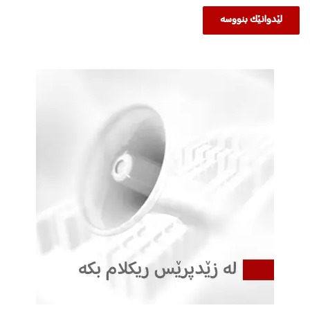
ر
ی
گ
ش
ت
ی
د
ە
ر
ک
ر
ا