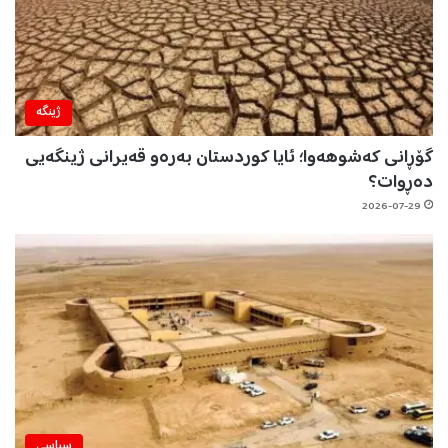
ژینگه‌
گۆڕانی کەشوهەوا؛ ئایا کوردستان بەرەو قەیرانی ژینگەیی
دەڕوات؟
2026-07-29
سیاسی