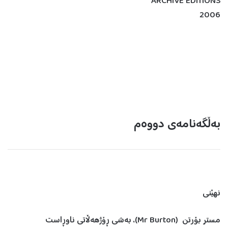
ARCHIVE EDITIONS
2006
بەڵگەنامەی دووەم
نهێنی
مستر بۆرتن (Mr Burton)، بەشی ڕۆژهەڵاتی ناوڕاست