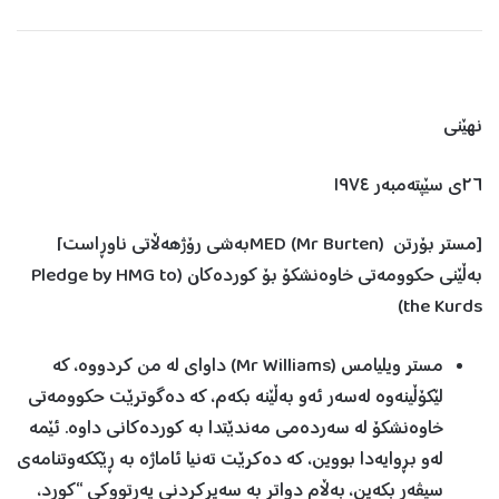
نهێنی
٢٦ی سێپتەمبەر ١٩٧٤
[مستر بۆرتن (Mr Burten) MEDبەشی رۆژهەڵاتی ناوڕاست]
بەڵێنی حکوومەتی خاوەنشکۆ بۆ کوردەکان (Pledge by HMG to
the Kurds)
مستر ویلیامس (Mr Williams) داوای لە من کردووە، کە
لێکۆڵینەوە لەسەر ئەو بەڵێنە بکەم، کە دەگوترێت حکوومەتی
خاوەنشکۆ لە سەردەمی مەندێتدا بە کوردەکانی داوە. ئێمە
لەو بڕوایەدا بووین، کە دەکرێت تەنیا ئاماژە بە ڕێککەوتنامەی
سیڤەر بکەین، بەڵام دواتر بە سەیرکردنی پەرتووکی “کورد،