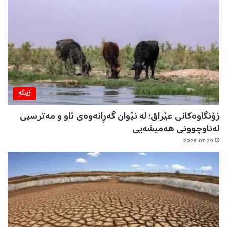
ژینگه‌
زۆنگاوەکانی عێراق؛ لە نێوان گەڕانەوەی ئاو و مەترسیی
لەناوچوونی هەمیشەیی
2026-07-29