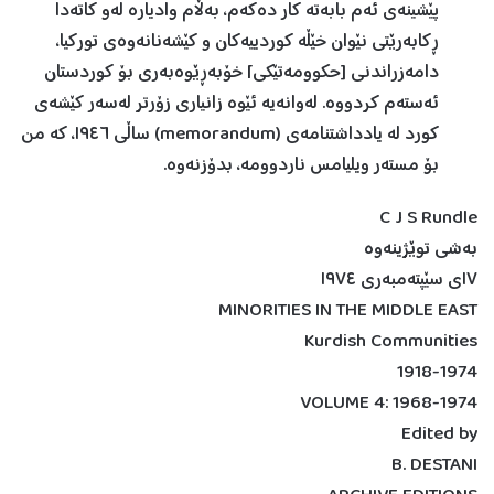
پێشینەی ئەم بابەتە کار دەکەم، بەڵام وادیارە لەو کاتەدا
ڕکابەرێتی نێوان خێڵە کوردییەکان و کێشەنانەوەی تورکیا،
دامەزراندنی [حکوومەتێکی] خۆبەڕێوەبەری بۆ کوردستان
ئەستەم کردووە. لەوانەیە ئێوە زانیاری زۆرتر لەسەر کێشەی
کورد لە یادداشتنامەی (memorandum) ساڵی ١٩٤٦، کە من
بۆ مستەر ویلیامس ناردوومە، بدۆزنەوە.
C J S Rundle
بەشی توێژینەوە
١٧ی سێپتەمبەری ١٩٧٤
MINORITIES IN THE MIDDLE EAST
Kurdish Communities
1918-1974
VOLUME 4: 1968-1974
Edited by
B. DESTANI