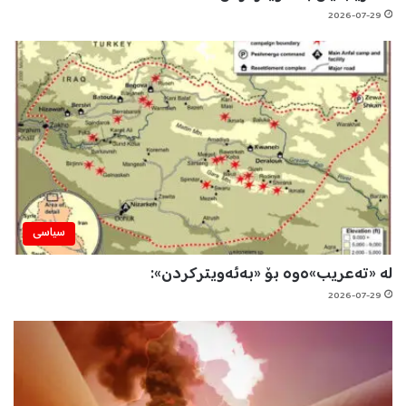
2026-07-29
سیاسی
لە «تەعریب»ەوە بۆ «بەئەویترکردن»:
2026-07-29