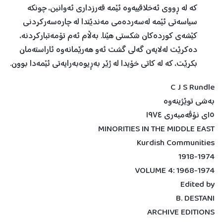
کە لە ڕووی ئەخلاقییەوە ئێمە قەرزداری ئەوانین، چونکە
سیاسەتی ئێمە لەسەردەمی مەندێتدا لە چارەسەرکردنی
کێشەی کوردەکان شکستی هێنا. بەڵام ئەم تۆمەتبارکردنە،
دەکرێت لەلایەن گەلی گشت ئەو هەرێمانەوە ئاراستەمان
بکرێت، کە لە کاتی خۆیدا لە ژێر بەڕیوەبەرایەتی ئێمەدا بوون.
C J S Rundle
بەشی توێژینەوە
١٥ی نۆڤەمبەری ١٩٧٤
MINORITIES IN THE MIDDLE EAST
Kurdish Communities
1918-1974
VOLUME 4: 1968-1974
Edited by
B. DESTANI
ARCHIVE EDITIONS