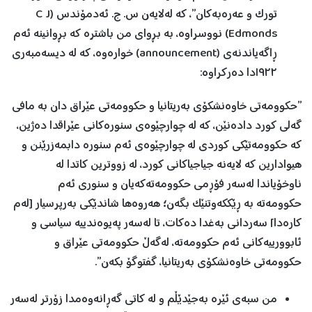
تورک و عەرەبەکان”، کە لەلایەن س. ج. ئەدمۆندس (C J
Edmonds) نووسراوە، بە بڕوای من باشترە کە بڕوانینە ئەم
ڕاگەیاندنەی (announcement) خوارەوە، کە لە دیسەمبەری
١٩٢٢دا دەرکراوە:
”حکوومەتی خاوەنشکۆی بەریتانیا و حکوومەتی عێراق دان بە مافی
گەلی کورد دادەنێن، کە لە چوارچێوەی سنورەکانی عێراقدا دەژین،
کە حکوومەتێکی کوردی لە چوارچێوەی ئەم سنورە دابمەزرێنن و
هیوادارین کە لایەنە جیاجیاکانی کورد، لە زووترین کاتدا لە
ناوخۆیاندا لەسەر فۆڕمی حکوومەتەکەیان و سنوری ئەم
حکوومەتە بە ڕێککەوتنێک بگەن؛ هەروەها شاندێکی بەرپرسیار [لەم
کارەدا] سەردانی بەغدا دەکات، تا لەسەر پەیوەندییە سیاسی و
ئابوورییەکانی ئەم حکوومەتە، لەگەڵ حکوومەتی عێراق و
حکوومەتی خاوەنشکۆی بەریتانیا، گفتوگۆ بکەن”.
من سبەی ئێرە بەجێدێڵم و لە کاتی گەڕانەوەمدا زۆرتر لەسەر