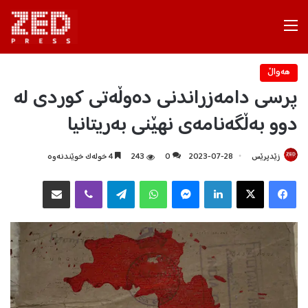
Menu
هه‌واڵ
پرسی دامەزراندنی دەوڵەتی کوردی لە
دوو بەڵگەنامەی نهێنی بەریتانیا
زێدپرێس
2023-07-28
0
243
4 خولەک خوێندنەوە
Facebook
X
LinkedIn
Messenger
WhatsApp
Telegram
Viber
هاوبه‌شكردن به‌ ئیمه‌یڵ