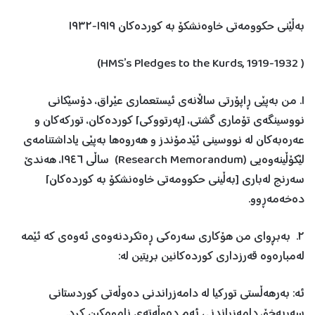
بەڵێنی حکوومەتی خاوەنشکۆ بە کوردەکان ١٩١٩-١٩٣٢
( HMS’s Pledges to the Kurds, 1919-1932)
١. من بەپێی ڕاپۆرتی ساڵانەی ئیستعماری عێراق، دۆسێکانی
نووسینگەی تۆماری گشتی، [پەرتووکی] کوردەکان، تورکەکان و
عەرەبەکان لە نووسینی ئێدمۆندز و هەروەها بەپێی یاداشتنامەی
لێکۆڵینەوەیی (Research Memorandum) ساڵی ١٩٤٦، هەندێ
سەرنج لەباری [بەڵینی حکوومەتی خاوەنشکۆ بە کوردەکان]
دەخەمەڕوو.
٢. بەبڕوای من هۆکاری سەرەکی ڕەتکردنەوەی ئەوەی کە ئێمە
لەمبارەوە قەرزداری کوردەکانین بریتین لە:
ئە: بەرهەڵستی تورکیا لە دامەزراندنی دەوڵەتی کوردستانی
سەربەخۆ، دامەزراندنی ئەم دەوڵەتەی نامومکین کرد.