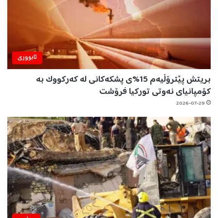
ئابووری
بریتش پێترۆڵیەم 15%ی پشکەکانی لە کەرکووک بە
کۆمپانیای نەوتی تورکیا فرۆشت
2026-07-29