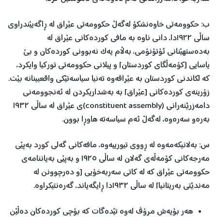
ب: حکوومەتی خاوەنشکۆ لەگەڵ حکوومەتی عێراق لە ڕاگەیێندراوی
ساڵی ١٩٢٢دا، دانی ناوە بە مافی کوردەکانی عێراق لە
بەدەستهێنانی ئۆتۆنۆمی، بەڵام یەک نەبوونی کوردەکان و بێ
یاسایی [کۆمەڵگای کوردستان] و پیلانی حکوومەتی تورکیا وایکرد،
کە لکاندنی کوردستان بە عێراقەوە تەنیا سیاسەتێکی واقعبینانە بێت.
زۆرینەی کوردەکانی [عێراق] بە بەشداریکردن لە ئەنجوومەنی
دامەزرێنەرانی (constituent assembly)ی عێراق لە ساڵی ١٩٣٢
بەرەو سەرەوە، لەگەڵ ئەم سیاسەتە هاوڕا بوون.
س: بەلانیکەمەوە لە ڕووی تیورییەوە، مافەکانی گەلی کورد بەپێی
مەرجەکانی کۆمەڵەی گەلان لە ساڵی ١٩٢٥ و بەپێی بەیاننامەی
حکوومەتی عێراق کە لە کاتی سەربەخۆیی [و دەرچوونن لە
مەندێتی بەریتانیا] لە ساڵی ١٩٣٢دا ڕایگەیاند، گەرەنتیکراوە.
هەر بۆیەش مرۆڤ لەوە تێدەگات کە بۆچی کوردەکان دەڵێن