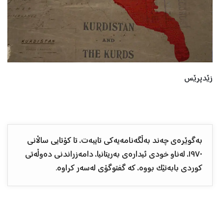
زێدپرێس
بەگوێرەی چەند بەڵگەنامەیەکی تایبەت، تا کۆتایی ساڵانی
١٩٧٠، لەناو خودی ئیدارەی بەریتانیا، دامەزراندنی دەوڵەتی
کوردی بابەتێک بووە، کە گفتوگۆی لەسەر کراوە.