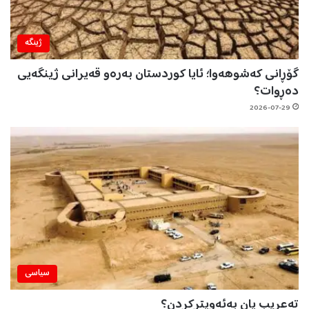
ژینگه‌
گۆڕانی کەشوهەوا؛ ئایا کوردستان بەرەو قەیرانی ژینگەیی
دەڕوات؟
2026-07-29
سیاسی
تەعریب یان بەئەویترکردن؟