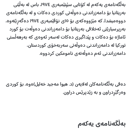
بەڵگەنامەی یەکەم لە کۆتایی سێپتێمبەری ١٩٧٤، باس لە بەڵێنی
بەریتانیا بۆ دامەزراندنی دەوڵەتی کوردی دەکات و لە بەڵگەنامەی
دووەمیشدا، کە مێژووەکەی بۆ ١٥ی نۆڤێمبەری ١٩٧٤ دەگەڕێتەوە،
بەرپرسیارێتی ئەخلاقی بەریتانیا بۆ دامەزراندنی دەوڵەت بۆ کورد
ئاماژە بۆ دەکات و پێداگیری دەکات لەسەر ئەوەی کە بەرهەڵستی
تورکیا لە دامەزراندنی دەوڵەتی سەربەخۆی کوردستان،
دامەزراندنی ئەم دەوڵەتەی نامومکین کردووە.
دەقی بەڵگەنامەکان لەلایەن (د. هیوا مەجید خەلیل)ەوە، بۆ کوردی
وەرگێڕدراون و بە زێدپرێس دراون.
بەڵگەنامەی یەکەم