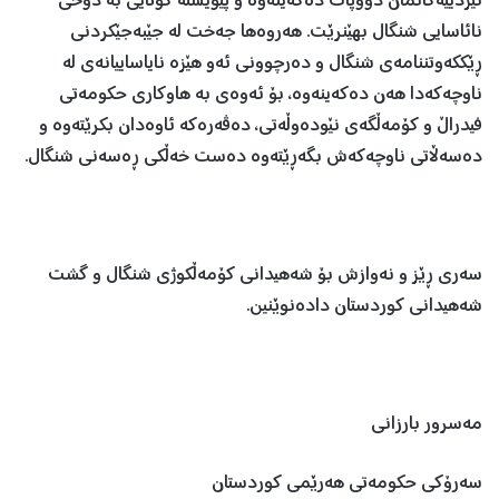
ئێزدییەکانمان دووپات دەکەینەوە و پێویستە کۆتایی بە دۆخی
نائاسایی شنگال بهێنرێت. هەروەها جەخت لە جێبەجێکردنی
ڕێککەوتننامەی شنگال و دەرچوونی ئەو هێزە نایاساییانەی لە
ناوچەکەدا هەن دەکەینەوە، بۆ ئەوەی بە هاوکاری حکومەتی
فیدراڵ و کۆمەڵگەی نێودەوڵەتی، دەڤەرەکە ئاوەدان بکرێتەوە و
دەسەڵاتی ناوچەکەش بگەڕێتەوە دەست خەڵکی ڕەسەنی شنگال.
سەری ڕێز و نەوازش بۆ شەهیدانی کۆمەڵکوژی شنگال و گشت
شەهیدانی کوردستان دادەنوێنین.
مەسرور بارزانی
سەرۆکی حکومەتی هەرێمی کوردستان