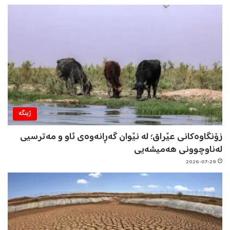
ژینگه‌
زۆنگاوەکانی عێراق؛ لە نێوان گەڕانەوەی ئاو و مەترسیی
لەناوچوونی هەمیشەیی
2026-07-29