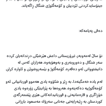
جینۆسایدکردنی ئێزدییان و کۆمەڵکوژی شنگال ڕاگەیاند.
دەقی پەیامەکە:
نۆ ساڵ لەمەوبەر، تیرۆریستانی داعش هێرشێکی دڕندانەیان کردە
سەر شنگال و دەوروبەری و بەوهۆیەوە، هەزاران كەس لە
دانیشتووانی ئەو دەڤەرە، کۆمەڵکوژ و بێسەروشوێن و ئاوارە کران.
لەم یادە خەمگینەدا، بە ڕێز و شکۆوە یادی هەموو قوربانییانی ئەو
کۆمەڵکوژییە دەکەینەوە، هەروەها بە پێزانینێکی زۆرەوە یادی
خۆڕاگری و قارەمانیەتی و قوربانیدانەکانی هێزی پێشمەرگەی
کوردستان بە ڕێبەرایەتیی جەنابی سەرۆک مەسعود بارزانی