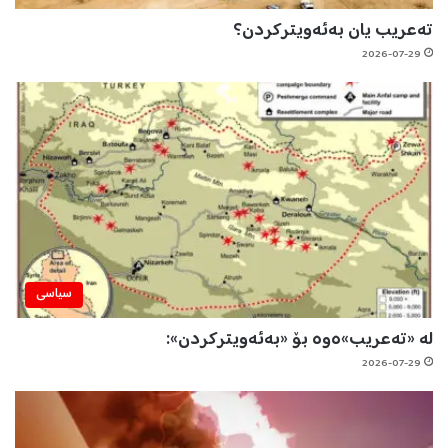
تەعریب یان بەئەویترکردن؟
2026-07-29
سیاسی
لە «تەعریب»ەوە بۆ «بەئەویترکردن»:
2026-07-29