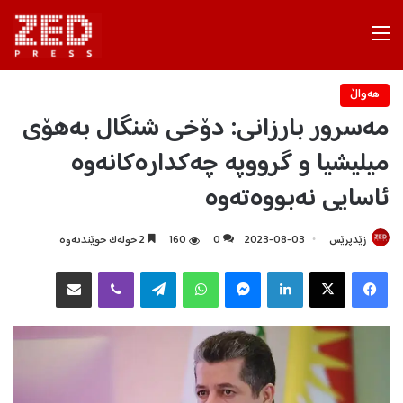
Menu
هه‌واڵ
مەسرور بارزانی: دۆخی شنگال بەهۆی
میلیشیا و گرووپە چەکدارەکانەوە
ئاسایی نەبووەتەوە
زێدپرێس
2023-08-03
0
160
2 خولەک خوێندنەوە
Facebook
X
LinkedIn
Messenger
WhatsApp
Telegram
Viber
هاوبه‌شكردن به‌ ئیمه‌یڵ