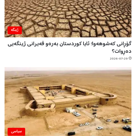
ژینگه‌
گۆڕانی کەشوهەوا؛ ئایا کوردستان بەرەو قەیرانی ژینگەیی
دەڕوات؟
2026-07-29
سیاسی