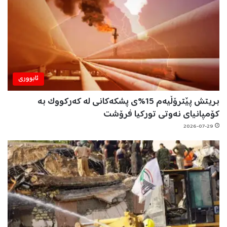
ئابووری
بریتش پێترۆڵیەم 15%ی پشکەکانی لە کەرکووک بە
کۆمپانیای نەوتی تورکیا فرۆشت
2026-07-29