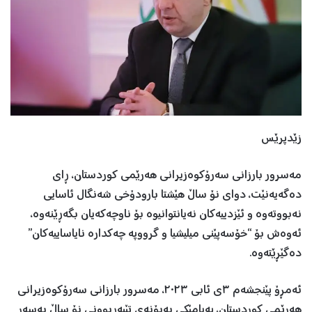
زێدپرێس
مەسرور بارزانی سەرۆکوەزیرانی هەرێمی کوردستان، ڕای
دەگەیەنێت، دوای نۆ ساڵ هێشتا بارودۆخی شەنگال ئاسایی
نەبووتەوە و ئێزدییەکان نەیانتوانیوە بۆ ناوچەکەیان بگەڕێنەوە،
ئەوەش بۆ “خۆسەپێنی میلیشیا و گرووپە چەکدارە نایاساییەکان”
دەگێڕێتەوە.
ئەمڕۆ پێنجشەم ٣ی ئابی ٢٠٢٣، مەسرور بارزانی سەرۆکوەزیرانی
هەرێمی کوردستان، پەیامێکی بەبۆنەی تێپەڕبوونی نۆ ساڵ بەسەر