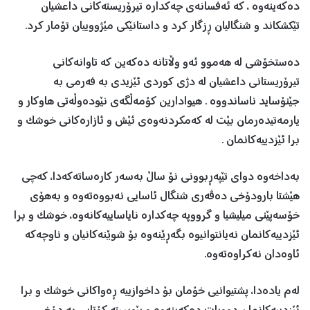
دەکەینەوە ، کە ئەفسانەی چەکدارە تیرۆریستەکانی داعشیان
تێکشکاند و شنگالیان ڕزگار کرد و داستانێکی مێژووییان تۆمار کرد.
دەستخۆشی لە هەموو ئەو وڵاتانە دەکەین کە تاوانەکانی
تیرۆریستانی داعشیان لە دژی کوردی ئێزیدی بە فەرمی بە
جێنۆساید ناساندووە . هیوادارین کۆمەڵگەی نێودەوڵەتی هاوکار و
یارمەتیدەرمان بێت لە کەمکردنەوەی ئێش و ئازارەکانی خوشک و
برا ئێزدییەکانمان .
بەداخەوە دوای تێپەڕبوونی نۆ ساڵ بەسەر کارەساتەکەدا، کەچی
هێشتا بارودۆخی دەڤەری شنگال ئاسایی نەبووەتەوە و بەهۆی
خۆسەپێنی میلیشیا و گرووپە چەکدارە نایاساییەکانەوە، خوشک و برا
ئێزدییەکانمان نەیانتوانیوە بگەڕێنەوە بۆ شوێنەکانیان و ناوچەکە
ئاوەدان نەکراوەتەوە.
لەم یادەدا، پشتیوانیی خۆمان بۆ داخوازییە ڕەواکانی خوشک و برا