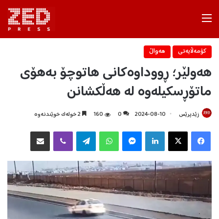
Menu
كۆمه‌ڵایه‌تی
هه‌واڵ
هەولێر؛ ڕووداوەکانی هاتوچۆ بەهۆی
ماتۆڕسکیلەوە لە هەڵکشانن
زێدپرێس
2024-08-10
0
160
2 خولەک خوێندنەوە
Facebook
X
LinkedIn
Messenger
WhatsApp
Telegram
Viber
هاوبه‌شكردن به‌ ئیمه‌یڵ