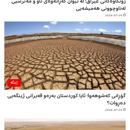
زۆنگاوەکانی عێراق؛ لە نێوان گەڕانەوەی ئاو و مەترسیی
لەناوچوونی هەمیشەیی
2026-07-29
ژینگه‌
گۆڕانی کەشوهەوا؛ ئایا کوردستان بەرەو قەیرانی ژینگەیی
دەڕوات؟
2026-07-29