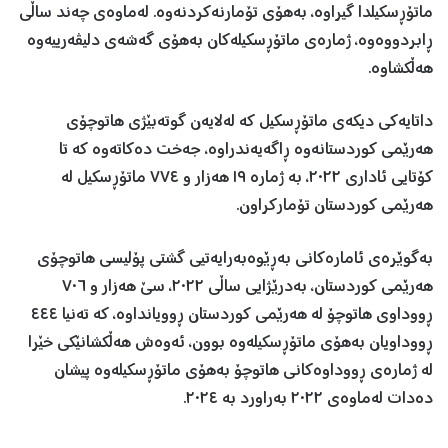
ماتۆڕسکیلدا گیراوە، بەهۆی تۆمارنەکردنەوە. لەماوەی چەند ساڵی
ڕابردووەوە، ژمارەی ماتۆڕسکیلەکان بەهۆی گەشەی دلیڤەرییەوە
هەڵکشاوە.
داتایەکی دیکەی ماتۆڕسکیل کە لەلایەن گوتەبێژی هاتوچۆی
هەرێمی کوردستانەوە ڕاگەیەندراوە، جەخت دەکاتەوە کە تا
کۆتایی ئاداری ٢٠٢٢، بە ژمارە ١٩ هەزار و ٧٧٤ ماتۆڕسکیل لە
هەرێمی کوردستان تۆمارکراون.
بەگوێرەی ئامارەکانی بەڕێوەبەرایەتیی گشتی پۆلیسی هاتوچۆی
هەرێمی کوردستان، بەدرێژایی ساڵی ٢٠٢٢، سێ هەزار و ٧٠٦
ڕووداوی هاتوچۆ لە هەرێمی کوردستان ڕوویانداوە، کە تەنیا ٤٤٤
ڕووداویان بەهۆی ماتۆڕسکیلەوە بوون، ئەوەش هەڵکشانێکی خێرا
لە ژمارەی ڕووداوەکانی هاتوچۆ بەهۆی ماتۆڕسکیلەوە پیشان
دەدات لەماوەی ٢٠٢٢ بەراورد بە ٢٠٢٤.