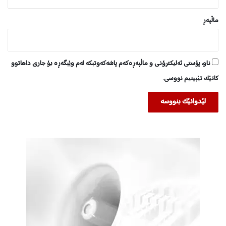
ماڵپه‌ڕ
ناو، پۆستی ئەلیکترۆنی و ماڵپەڕەکەم پاشەکەوتبکە لەم وێبگەڕە بۆ جاری داهاتوو
کاتێک تێبینیم نووسی.