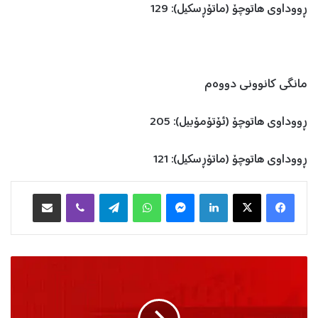
ڕووداوی هاتوچۆ (ماتۆڕسکیل): 129
مانگی کانوونی دووەم
ڕووداوی هاتوچۆ (ئۆتۆمۆبیل): 205
ڕووداوی هاتوچۆ (ماتۆڕسکیل): 121
Facebook
X
LinkedIn
Messenger
WhatsApp
Telegram
Viber
هاوبه‌شكردن به‌ ئیمه‌یڵ
پ
ا
ر
ێ