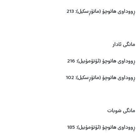
ڕووداوی هاتوچۆ (ماتۆڕسکیل): 213
مانگی ئادار
ڕووداوی هاتوچۆ (ئۆتۆمۆبیل): 216
ڕووداوی هاتوچۆ (ماتۆڕسکیل): 102
مانگی شوبات
ڕووداوی هاتوچۆ (ئۆتۆمۆبیل): 185