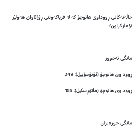
حاڵەتەکانی ڕووداوی هاتوچۆ کە لە فریاکەوتنی ڕۆژئاوای هەولێر
تۆمارکراون؛
مانگی تەمووز
ڕووداوی هاتوچۆ (ئۆتۆمۆبیل): 249
ڕووداوی هاتوچۆ (ماتۆڕسکیل): 155
مانگی حوزەیران