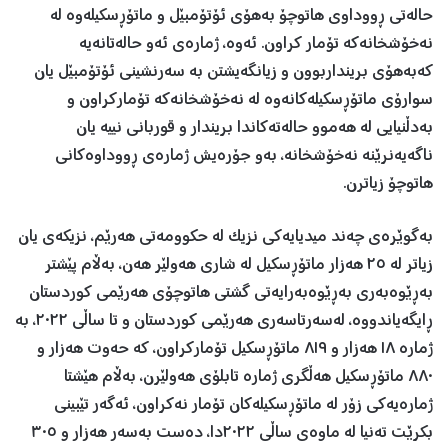
حالەتی ڕووداوی هاتوچۆ بەهۆی ئۆتۆمبێل و ماتۆڕسکیلەوە لە
نەخۆشخانەکە تۆمار کراون. ئەوە، ژمارەی ئەو حالەتانەیە
کەبەهۆی برینداربوون و زیانگەیشتن بە سەرنشینی ئۆتۆمبێل یان
سوارۆی ماتۆڕسکیلەکانەوە لە نەخۆشخانەکە تۆمارکراون و
بەدڵنیایی لە هەموو حالەتەکاندا بریندار و قوربانی نییە یان
ناگەیەنرێنە نەخۆشخانە، بەو جۆرەیش ژمارەی ڕووداوەکانی
هاتوچۆ زیاترن.
بەگوێرەی چەند میدیایەکی نزیک لە حکوومەتی هەرێم، نزیکەی یان
زیاتر لە ٢٥ هەزار ماتۆڕسکیل لە شاری هەولێر هەن، بەڵام پێشتر
بەڕێوەبەری بەڕێوەبەرایەتی گشتی هاتوچۆی هەرێمی کوردستان
ڕایگەیاندووە، لەسەرتاسەری هەرێمی کوردستان و تا ساڵی ٢٠٢٢، بە
ژمارە ١٨ هەزار و ٨١٩ ماتۆڕسکیل تۆمارکراون، کە حەوت هەزار و
٨٨٠ ماتۆڕسکیل هەڵگری ژمارە تابلۆی هەولێرن، بەڵام هێشتا
ژمارەیەکی زۆر لە ماتۆڕسکیلەکان تۆمار نەکراون، ئەگەر تێبینی
بکرێت تەنیا لە ماوەی ساڵی ٢٠٢٢دا، دەست بەسەر هەزار و ٣٠٥