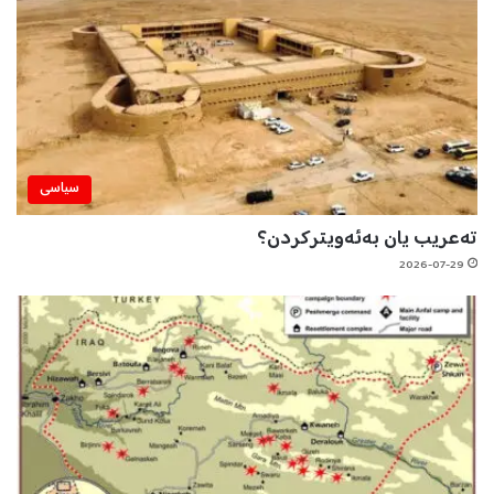
سیاسی
تەعریب یان بەئەویترکردن؟
2026-07-29