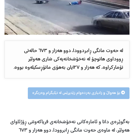
لە حەوت مانگی ڕابردوودا، دوو هەزار و ٦٧٣ حالەتی
ڕووداوی هاتوچۆ لە نەخۆشخانەیەکی شاری هەولێر
تۆمارکراوە، کە هەزار و ١٢٧یان بەهۆی ماتۆڕسکیلەوە بووە.
بۆ هەواڵ و زانیاری بەردەوام زێدپرێس لە تێلیگرام وەربگرە
بەگوێرەی داتا و ئامارەکانی نەخۆشخانەی فریاکەوتنی ڕۆژئاوای
هەولێر، لە ماوەی حەوت مانگی ڕابروودا، دوو هەزار و ٦٧٣