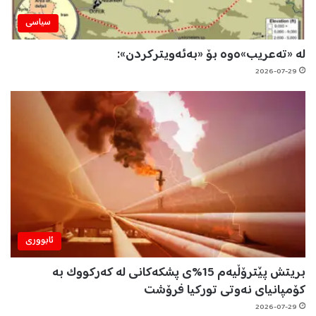
سیاسی
لە «تەعریب»ەوە بۆ «بەئەویترکردن»:
2026-07-29
ئابووری
بریتش پێترۆڵیەم 15%ی پشکەکانی لە کەرکووک بە
کۆمپانیای نەوتی تورکیا فرۆشت
2026-07-29