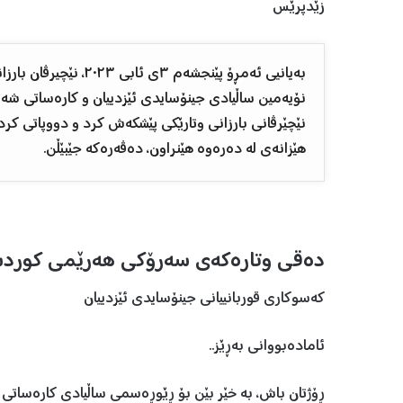
زێدپرێس
به‌يانيى ئه‌مڕۆ پێنجشه
نۆيه‌مين ساڵيادى جينۆسايدى ئێزدييان و ‏كاره‌ساتى شه‌نگال
نێچێرڤانی بارزانی وتارێکی پێشکەش کرد و دووپاتی کر
هێزانەی لە دەرەوە هێنراون، دەڤەرەکە جێبێڵن.
دەقی وتارەکەی سەرۆکی هەرێمی کوردس
کەسوکاری قوربانیيانی جینۆسایدی ئێزديیان
ئامادەبووانی بەڕێز..
ڕۆژتان باش، بە خێر بێن بۆ ڕێوڕەسمی ساڵيادى کارەساتی خ