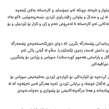
از و تایبەتە، چونکە ئەو جینۆساید و کارەساتە بەلای ئێمه‌وه‌
لە ژن و منداڵ و پیاوانی ڕفێندراوی ئێزدی، بێسەروشوێنن. تاکو یەک
كانى ئه‌و كاره‌ساته‌ تا ئه‌مڕۆش خه‌م و ژان و ئازار بۆ ئێزدييان و بۆ
وربانیدانی پێشمەرگە بگرین، کە دوای خۆڕێکخستنەوەی پێشمەرگە
ی داعش لەسەر زەوی تێکشکێندرا. سڵاو لە گیانی پاکی ئەو
ال و پاراستنی هەموو کوردستاندا. سوپاس و پێزانين بۆ پشتگيريى
ێراقييه‌كان.
دەوە بۆ ئاوارەکان، بۆ ئاواره‌ى ئێزدى، بەتایبەتيش سوپاس بۆ
ڵ خوشک و برايانى ئێزدی. ئه‌وه‌ هه‌رگيز له‌بير ناچێته‌وه‌ كه‌ له‌
تابخانه‌ و هه‌تا مزگه‌وته‌كانيشى بۆ پێشوازى و حه‌واندنه‌وه‌ى‌