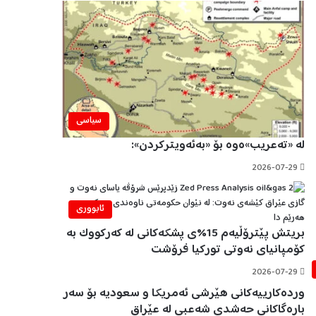
سیاسی
لە «تەعریب»ەوە بۆ «بەئەویترکردن»:
2026-07-29
ئابووری
بریتش پێترۆڵیەم 15%ی پشکەکانی لە کەرکووک بە
کۆمپانیای نەوتی تورکیا فرۆشت
2026-07-29
وردەکارییەکانی هێرشی ئەمریکا و سعودیە بۆ سەر
بارەگاکانی حەشدی شەعبی لە عێراق