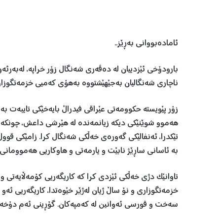
ئامادەبووانی بەڕێز..
بارودۆخی ئێزدیيان لە دەڤەری شه‌نگال زۆر خراپە، لەبەرئە
ناچاری شه‌نگالیان بەجێهێشتووە بەهۆی کەميی خزمەتگوزاری
زۆر پێویستە حکوومەتی عێراقى فيدراڵ بایەخێکی تایبەت بە 
هەموو شوێنێکی دیکە زیانمەنده‌ لە هێرشی داعش، چونکە لە
تێکدرا، ئەنفالێکی گەورەی خەڵکی شه‌نگال کرا. زامێكى قووڵ له‌
به‌ ئاسانى ساڕێژ نابێت و يارمه‌تى و هاوكاريى هه‌موومانى پ
تاوانێک دژی خەڵکی ئێزدی كرا کە کاریگەریی کۆمەڵایەتی
خزمەتگوزاری و نۆ ساڵ ژیان لەژێر خێوەتدا، کاریگەریی ئەو جی
سه‌خت و قورسى ئه‌وانين له‌ كه‌مپه‌كان. گۆڕينى ئه‌م دۆخه‌ 