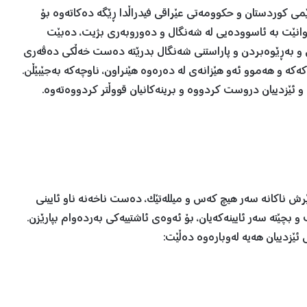
ێمى كوردستان و حكوومه‌تى عێراقى فيدراڵدا ڕێگە دەکاتەوە بۆ
وانێت بە ئاسوودەیی لە شه‌نگال و ده‌وروبه‌رى بژیت، دەبێت
ن و بەڕێوەبردن و پاراستنی شه‌نگال بدرێتە دەست خەڵکی دەڤەری
ەکە و هەموو ئەو هێزانەی لە دەرەوە هێنراون، ناوچەکە بەجێبێڵن.
ال و ئێزدييان دروست كردووه‌ و برينه‌كانيان قووڵتر كردووه‌ته‌وه‌.
رش ناکانە سەر هیچ کەس و میللەتێک، دەست ناخەنە ناو ئایینی
ێته‌ سه‌ر ئايينه‌كه‌يان، بۆ ئەوەی ئاشتییەکی بەردەوام بپارێزن.
ئێزدیيان هەیە لەوبارەوە دەڵێت: