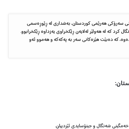
‌م ٣ی ئابی ٢٠٢٣، نێچيرڤان بارزانى سه‌رۆكى هه‌رێمى ‏كوردستان، به‌شدارى له‌ ڕێوڕه‌سمى
 كرد كه‌ له‌ هه‌ولێر له‌لايه‌ن ڕێكخراوى يه‌زداوه‌ ڕێكخرابوو.
دەوە، کە دەبێت هێزەکانی سەر بە پەکەکە و هەموو ئەو
تان:
ه‌مگينى شه‌نگال و جینۆسایدی ئێزديیان.