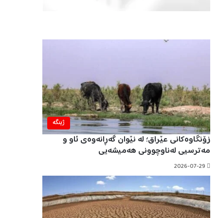
ژینگه‌
زۆنگاوەکانی عێراق؛ لە نێوان گەڕانەوەی ئاو و
مەترسیی لەناوچوونی هەمیشەیی
2026-07-29