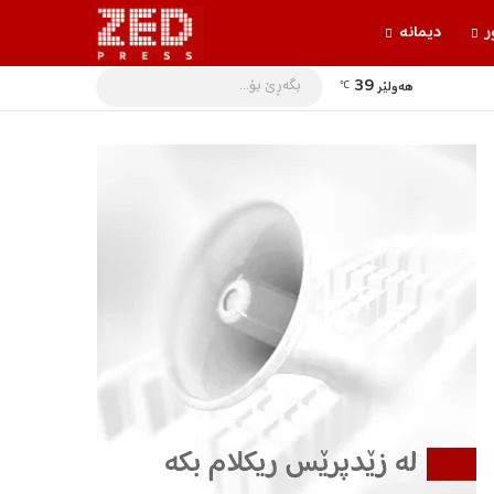
ر
دیمانه‌
39
بگه‌ڕێ
هه‌ولێر
℃
بۆ...