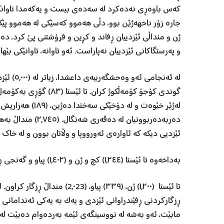
كه‌س باوه‌ڕى نه‌ده‌كرد له‌ سه‌ده‌ى بيست و يه‌كه‌مدا تاوان
جارە زۆر ناخهەژێن بوو، دڵی هەموو کەسێکی له‌ هه‌موو پێك
ژن و منداڵی ئێزدييان ڕفاند و کڕین و فرۆشتنی پێ کرد، د
و په‌رستگاكانى ئێزدييان نه‌پاراست. ئەو تاوانە، تاوانێكى بێه
لەژێر خێوەت و له
دەربەدەربوونیان لە
ئێزديى ديكه‌ كه‌ ئاواره‌ى ئه‌ورووپا و وڵاتان بوون و له‌ خاك
بەداخەوە تا ئێستا (١,٢٤٤) کچ و ژن و (١,٤٠٢) پیاو و گەنجی ڕفێندراوی ئێزدی بێسەروشوێنن.
تا ئێستا (١,٢٠٠) ژن، (٣٣٩) پیا
ڕزگاركردنى ڕفێندراوانى ئێزدى و یەک بە یەکی ئەندامانی ت
مابێت، ئەو بەشە له‌ نووسینگه‌ى ئێمه‌ بەردەوام دەبێت لە 