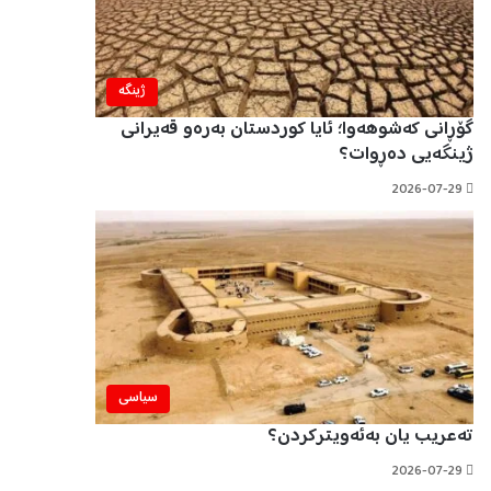
ژینگه‌
گۆڕانی کەشوهەوا؛ ئایا کوردستان بەرەو قەیرانی
ژینگەیی دەڕوات؟
2026-07-29
سیاسی
تەعریب یان بەئەویترکردن؟
2026-07-29