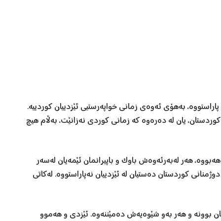
 پاراستووە، بەهۆی ئەوەی زمانی خواپەرستيی ئێزدیيان کوردییە.
 کوردستان، یان لە دەرەوە کە زمانی کوردی نەزانێت، بەڵام هیچ
ەبووە، هەر لەبەرئەوەش باوک و باپیرانمان ئێمەیان لەسەر
 دوژمنانی کوردستان دەستیان لە ئێزدیيان نەپاراستووە. لەکاتی
بوونه‌ و هەر بەو شێوەیەش دەمێننەوە. ئێزدى و هه‌موو