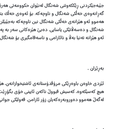
جێبەجێکردنی ڕێککەوتنی شه‌نگال له‌نێوان حكوومه‌تى هه‌ر
گەڕانەوەی خەڵکی شه‌نگال و ناوچه‌كه‌. بۆ ئەوەی خەڵک بت
هەموو ئەو هێزانەی خەڵکی شه‌نگال نین ناوچەکە بەجێبێل
شه‌نگال و دەسەڵاتێکی یاسایی. دەبێ هێزەکانی سەر بە پەک
ئه‌و هێزانه‌ ته‌نيا به‌ڵا و نائارامى و ناسه‌قامگيرى بۆ شه‌نگ
بەڕێزان ..
ئێزدی خاوەن باوەڕێکی مرۆڤدۆستانه‌ى ئاشتیخوازانەن، هێ
هیچ کەسێکەوە، کەسیش قبووڵ ناکەن ئايينى خۆى بگۆڕێت و بچ
لەگەڵ هەموو دەوروبەرەکەیان زۆر ئارامن. قەولێکی جوانی 