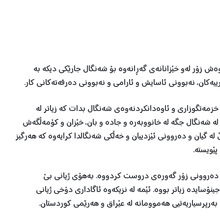
وەش زۆر لەو خێزانانەی گەڕانەوە بۆ شه‌نگال جارێکی دیکە بە
یەکان، نەبوونی ئاسايش و ئارامى و نەبوونی دەرفەتەکانی کار.
خزمەتگوزاری و ئاوەدانکردنەوەی شه‌نگال بدات كه‌ زیاتر لە
 شه‌نگال جگە لە خانووبەرە و جادە و بان، خێزان و کۆمەڵگه‌ش
 گيان و ده‌روونى ئێزدييان و خه‌ڵكى شه‌نگالدا كرايه‌وه‌ كه‌ هه‌رگيز
ێويسته‌.
 و دەروونی زۆر گەورەی دروست کردووە. بەهۆی ژیانی بێ
نۆسایدە زیاتر بووە. ئێمه‌ له‌ نزيكه‌وه ئاگادارى دۆخى ژيانى
به‌رپرسياريه‌تيى هه‌موومانه‌ له‌ عێراق و هه‌رێمى كوردستان.