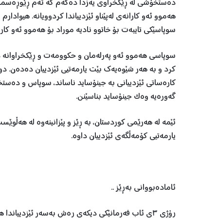
دەستخۆشی لە ڕێکخراوی یەزدا دەکەم کە ئەم ڕێوڕەسمەي
هه‌موو ئه‌و كارانه‌ى لەپێناو ئێزدیياندا کردوویانه‌. هیوادار
سوپاسێكى تايبه‌ت بۆ خاتوو نادیە موراد بۆ هه‌موو ئه‌و كاران
سوپاسی هەموو ئەو پەرلەمان و حكوومه‌ت و ڕێکخراوانە د
کرد و به‌ هه‌ر شێوه‌يه‌ك بێت يارمه‌تيى ئێزدييان ده‌ده‌ن. دوا
كاره‌ساتى ئێزدييانى به‌ جينۆسايد ناساند، سوپاس و ده‌ستخ
گەورەیە وەک جینۆساید بناسێنن.
ئێمه‌ له‌ هه‌رێمى كوردستان، به‌ ڕێز و پێزانينه‌وه‌ له‌ هه‌ڵو
يارمه‌تيى كۆمه‌ڵگه‌ى ئێزدييان داوه‌.
ئامادەبووانی بەڕێز ..
ڕۆژی ٣ی ئاب فەرمانێکی دیکەی ڕەش بەسەر ئێزدیياند