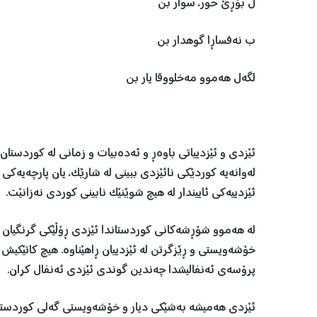
ل بۆڕێ حور، سوار بن
ب نەفساڕا گوهدار بن
لگەل هەموو مەخلووقا یار بن
ئێزدی و ئێزدیياتی باوەڕ و ئەدەبیات و زمانی لە کوردستان
لەوانەیە کوردێکی نائێزدی ببینی لە شارێک، یان پارچەیەکی
ئێزدییەکی ئاييندار لە هیچ شوێنێک نابینی کوردی نەزانێت.
لە هەموو شۆڕشەکانی کوردستاندا ئێزدی ڕۆڵێکی گرنگیان ه
خۆشه‌ويستى و ڕێزگرتن له‌ ئێزدییان ڕاهێناوە. هیچ کاتێکیش
پرۆسەی ئەنفالیشدا چەندين گوندی ئێزدی ئەنفال کران.
ئێزدی هەمیشە بەشێکی دیار و خۆشەویستی گەلی کوردستان 