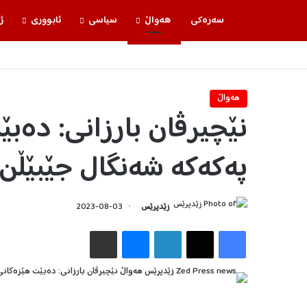
سه‌ره‌كی
هه‌واڵ
سیاسی
ئابووری
ژ
هه‌واڵ
نێچیرڤان بارزانی: دەب
پەکەکە شەنگال جێبێڵن
زێدپرێس
2023-08-03
Facebook
X
LinkedIn
Messenger
هاوبه‌شكردن به‌ ئیمه‌یڵ