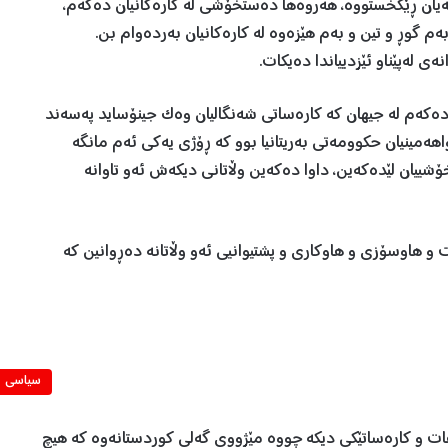
ان ڕێکخستووە، هەروەها دەستخۆشی لە کارەکانیان دەکەم،
م به‌م گوڕ و تين و به‌م هێزەوە لە کارەکانیان بەردەوام بن.
ه‌ى لەپێناو ئێزدیياندا دەیکات.
ەکەم لە جیهان کە کارەساتی شه‌نگالیان وەک جینۆساید پەسەند
هه‌مينيان حكوومه‌تى به‌ريتانيا بوو كه‌ ڕۆژى يه‌كى ئه‌م مانگه‌
ۆشييان لێده‌كه‌ين، داوا دەکەین وڵاتانی دیکەش ئەو تاوانە
ێست و هاوسۆزى و هاوكارى و پشتيوانيى ئه‌و وڵاتانه‌ ده‌ڕوانين كه‌
سیاسی
ا هات و کارەساتێکی دیکە چووە مێژووی گەلی کوردستانەوە كه‌ هيچ