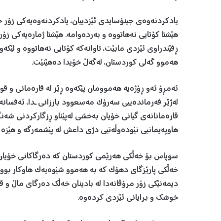
یادکردنەوەی جینۆسایدی ئێزدیيان، یادکردنەوەیەکی زۆر جیاو
هێشتا کۆتایی نەهاتووە و بەردەوامە. هێشتا ژمارەیەکی زۆر 
ڕفێندراوی ئێزدی مابێت، تاوانەکە کۆتایی نەهاتووە و لێكه‌وته‌
هه‌موو گه‌لى كوردستان، له‌گه‌ڵ خۆيدا ده‌هێنێت.
ئەمڕۆ ئەو ڕۆژەیە هەموومان پێکەوە ڕێز لە قارەمانی و ق
لەژێر فەرماندەیيی سەرۆک مەسعوود بارزانى ـدا، ئەفسانە
قارەمانانەی گیانی خۆیان بەخشی لەپێناو ڕزگارکردنی شه‌نگ
هاوپه‌يمانيى نێوده‌وڵه‌تيى دژى داعش له‌ پێشمه‌رگه‌ و هێزه‌ ع
سوپاس بۆ خەڵکی هەرێمی کوردستان کە دەرگاکانی خۆیان کر
خەڵکی پارێزگای دهۆک کە بە هەموو شێوەیەک هاوکار بوون لەگە
ديمه‌نێكى زۆر مرۆڤانه‌دا‌ له‌ بادينان خه‌ڵك ده‌رگاى ماڵ و قو
خوشك و برايانى ئێزدى كرده‌وه‌.