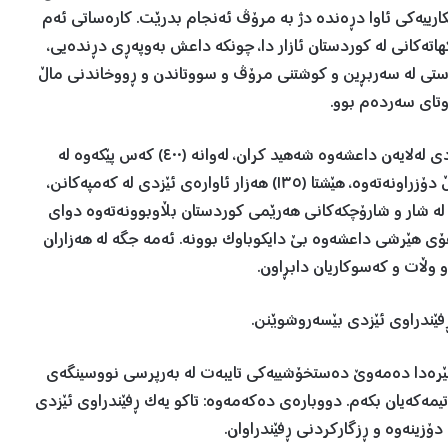
كارييه‌كى ئاوا دڕه‌نده‌ دژ به‌ مرۆڤ ئه‌نجام بدرێت. کارەساتی ئەم
هاته‌كانى لە کوردستان ئازار دا، چونکە داعش بەوپەڕی دڕندەیی،
ه‌ستى له‌ سه‌ربڕين و كوشتنى مرۆڤ و سووتاندن و ڕووخاندنى ماڵ
اوتاى سه‌رده‌م بوو.
لە ئەنجامی ئەو وەحشگەرییەی داعشدا، زیاتر لە (٥,٠٠٠) ئێزدی لەلایەن داعشەوە شەهید کران، له‌وانه‌ (٤٠٠) کەس پێکەوە لە
گوندی کۆجۆ کۆمەڵکوژ کران. تا ئێستا (٨٣) گۆڕی بەکۆمەڵ دۆزراونەتەوە، هێشتا (١٣٥) هەزار ئاوارەی ئێزدی لە کەمپەکانن،
‌ دۆخێكى سه‌ختدا دەژین، (١٨٩) هەزاریش لە شار و شارۆچکەکانی هەرێمی کوردستان بڵاوبوونەتەوە دوای
 دەڤەری شه‌نگال. (٢,٧٤٥) منداڵ بەهۆی هێرشی داعشەوە بێ دایکوباوک بوونە. ئه‌مه‌ جگه‌ له‌ هه‌زاران
 و وڵات و كه‌سوكاريان دابڕاون.
و، (2,٠23) منداڵ ڕزگار کراون. لێرەدا ده‌مه‌وێ دەستخۆشییەکی تایبەت لە بەرپرسى نووسينگه‌ى
يمه‌كه‌يان بکەم. دووبارەی دەکەمەوە: تاکو یەک ڕفێندراوی ئێزدی
دۆزینەوە و ڕزگارکردنی ڕفێندراوان.