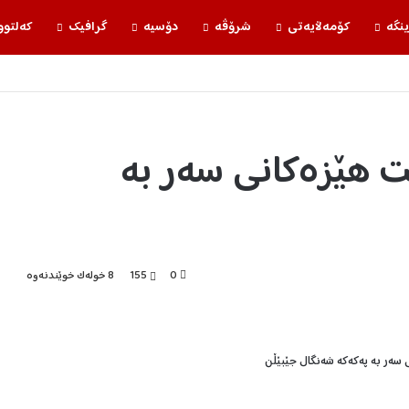
ینگه‌
كۆمه‌ڵایه‌تی
شرۆڤه‌
دۆسیه‌
گرافیك
كه‌لتوو
ێت هێزەکانی سەر بە
0
155
8 خولەک خوێندنەوە