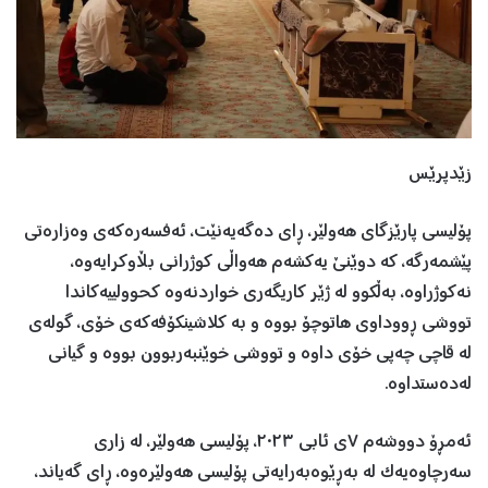
زێدپرێس
پۆلیسی پارێزگای هەولێر، ڕای دەگەیەنێت، ئەفسەرەکەی وەزارەتی
پێشمەرگە، کە دوێنێ یەکشەم هەواڵی کوژرانی بڵاوکرایەوە،
نەکوژراوە، بەڵکوو لە ژێر کاریگەری خواردنەوە کحوولییەکاندا
تووشی ڕووداوی هاتوچۆ بووە و بە کلاشینکۆفەکەی خۆی، گولەی
لە قاچی چەپی خۆی داوە و تووشی خوێنبەربوون بووە و گیانی
لەدەستداوە.
ئەمڕۆ دووشەم ٧ی ئابی ٢٠٢٣، پۆلیسی هەولێر، لە زاری
سەرچاوەیەک لە بەڕێوەبەرایەتی پۆلیسی هەولێرەوە، ڕای گەیاند،