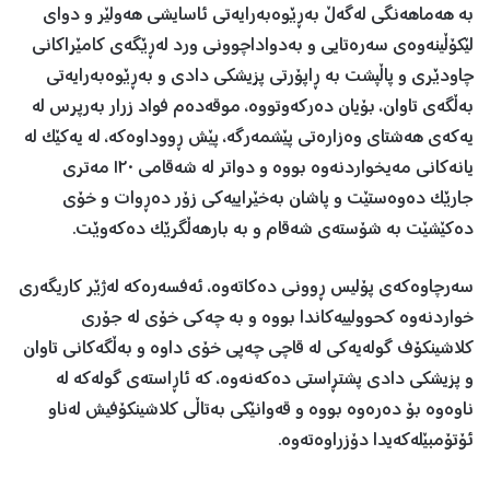
بە هەماهەنگی لەگەڵ بەڕێوەبەرایەتی ئاسایشی هەولێر و دوای
لێکۆڵینەوەی سەرەتایی و بەدواداچوونی ورد لەڕێگەی کامێراکانی
چاودێری و پاڵپشت بە ڕاپۆرتی پزیشکی دادی و بەڕێوەبەرایەتی
بەڵگەی تاوان، بۆیان دەرکەوتووە، موقەدەم فواد زرار بەرپرس لە
یەکەی هەشتای وەزارەتی پێشمەرگە، پێش ڕووداوەکە، لە یەکێک لە
یانەکانی مەیخواردنەوە بووە و دواتر لە شەقامی ١٢٠ مەتری
جارێک دەوەستێت و پاشان بەخێراییەکی زۆر دەڕوات و خۆی
دەکێشێت بە شۆستەی شەقام و بە بارهەڵگرێک دەکەوێت.
سەرچاوەکەی پۆلیس ڕوونی دەکاتەوە، ئەفسەرەکە لەژێر کاریگەری
خواردنەوە کحوولییەکاندا بووە و بە چەکی خۆی لە جۆری
کلاشینکۆف گولەیەکی لە قاچی چەپی خۆی داوە و بەڵگەکانی تاوان
و پزیشکی دادی پشتڕاستی دەکەنەوە، کە ئاڕاستەی گولەکە لە
ناوەوە بۆ دەرەوە بووە و قەوانێکی بەتاڵی کلاشینکۆفیش لەناو
ئۆتۆمبێلەکەیدا دۆزراوەتەوە.