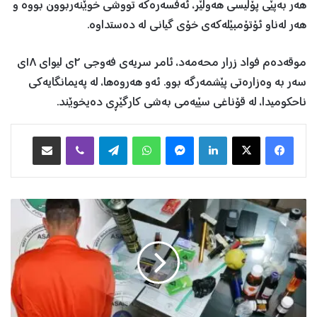
هەر بەپێی پۆلیسی هەولێر، ئەفسەرەکە تووشی خوێنەربوون بووە و
هەر لەناو ئۆتۆمبێلەکەی خۆی گیانی لە دەستداوە.
موقەدەم فواد زرار محەمەد، ئامر سریەی فەوجی ٢ی لیوای ١٨ی
سەر بە وەزارەتی پێشمەرگە بوو. ئەو هەروەها، لە پەیمانگایەکی
ناحکومیدا، لە قۆناغی سێیەمی بەشی کارگێڕی دەیخوێند.
Facebook
X
LinkedIn
Messenger
WhatsApp
Telegram
Viber
هاوبه‌شكردن به‌ ئیمه‌یڵ
ب
ا
ز
ر
گ
ا
ن
ێ