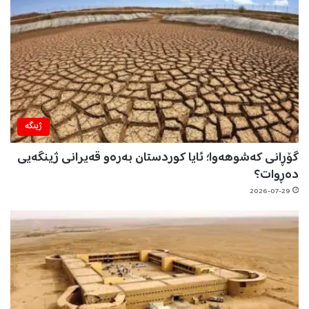
ژینگه‌
گۆڕانی کەشوهەوا؛ ئایا کوردستان بەرەو قەیرانی ژینگەیی
دەڕوات؟
2026-07-29