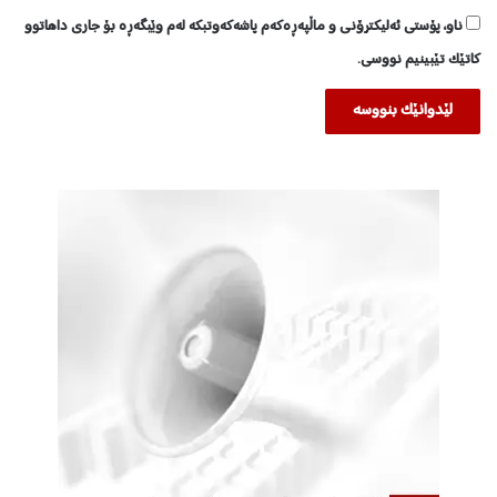
ناو، پۆستی ئەلیکترۆنی و ماڵپەڕەکەم پاشەکەوتبکە لەم وێبگەڕە بۆ جاری داهاتوو
کاتێک تێبینیم نووسی.