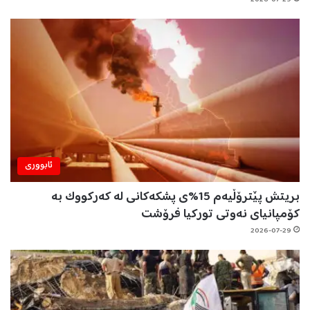
ئابووری
بریتش پێترۆڵیەم 15%ی پشکەکانی لە کەرکووک بە
کۆمپانیای نەوتی تورکیا فرۆشت
2026-07-29