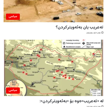
سیاسی
تەعریب یان بەئەویترکردن؟
2026-07-29
سیاسی
لە «تەعریب»ەوە بۆ «بەئەویترکردن»:
2026-07-29