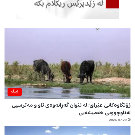
ژینگه‌
زۆنگاوەکانی عێراق؛ لە نێوان گەڕانەوەی ئاو و مەترسیی
لەناوچوونی هەمیشەیی
2026-07-29