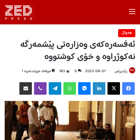
Menu
هه‌واڵ
ئەفسەرەکەی وەزارەتی پێشمەرگە
نەکوژراوە و خۆی کوشتووە
زێدپرێس
2023-08-07
0
183
خولەک خوێندنەوە 1
Facebook
X
LinkedIn
Messenger
WhatsApp
Telegram
Viber
هاوبه‌شكردن به‌ ئیمه‌یڵ