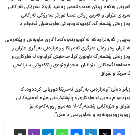
فەریقی یەکەم ڕوکن عەبدولئەمیر ڕەشید یاروڵا سەرۆکی ئەرکانی
سوپای عێراق و فەریق ڕوکن عیسا عوزێر سەرۆکی ئەرکانی
وەزارەتی پێشمەرگە، کۆبوونەوەیەکی هاوبەشیان ئەنجام دا.
بەپێی ڕاگەیەنراوەکە، لە کۆبوونەوەکەدا کاری هاوبەش و پێکەوەیی
لە نێوان وەزارەتی بەرگری ئەمریکا و وەزارەتی بەرگری عێراق و
وەزارەتی پێشمەرگە تاوتوێ کرا، جەختیش کرایەوە لە هاوکاری و
هەماهەنگییەکانی نێوانیان لە چوارچێوەی ڕێککەوتنی ستراتیجی
ئەمریکا و عێراق.
زیاتر دەڵێ “وەزارەتی بەرگری ئەمریکا دووپاتی کردەوە، کە
بەردەوام دەبن لە هاوکاری و پاڵپشتیکردنی هێزە ئەمنییەکانی
عێراق و هێزەکانی پێشمەرگە لە هەموو ڕوویەکەوە، بۆ
ڕووبەڕووبوونەوە و لەناوبردنی داعش”.
Facebook
X
LinkedIn
Messenger
WhatsApp
Telegram
Viber
هاوبه‌شكردن به‌ ئیمه‌یڵ