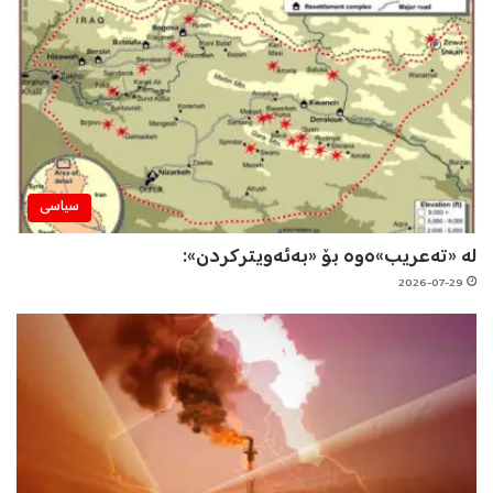
سیاسی
لە «تەعریب»ەوە بۆ «بەئەویترکردن»:
2026-07-29