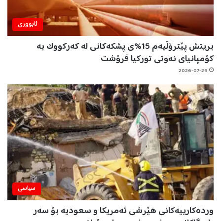
ئابووری
بریتش پێترۆڵیەم 15%ی پشکەکانی لە کەرکووک بە
کۆمپانیای نەوتی تورکیا فرۆشت
2026-07-29
سیاسی
وردەکارییەکانی هێرشی ئەمریکا و سعودیە بۆ سەر