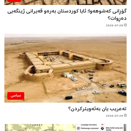
گۆڕانی کەشوهەوا؛ ئایا کوردستان بەرەو قەیرانی ژینگەیی
دەڕوات؟
2026-07-29
سیاسی
تەعریب یان بەئەویترکردن؟
2026-07-29