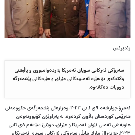
زێدپرێس
سەرۆکی ئەرکانی سوپای ئەمریکا بەردەوامبوون و پاڵپشتی
وڵاتەکەی بۆ هێزە ئەمنییەکانی عێراق و هێزەکانی پێشمەرگە
دووپات دەکاتەوە.
ئەمڕۆ چوارشەم ٩ی ئابی ٢٠٢٣، وەزارەتی پێشمەرگەی حکوومەتی
هەرێمی کوردستان بڵاوی کردەوە، لە پەراوێزی کۆبوونەوەی
هاوبەشی ئەمنی نێوان ئەمریکا و عێراق، دوێنێ سێشەم ٨ی ئابی
٢٠٢٣، جەنەڕاڵ مارک مایڵی سەرۆکی ئەرکانی سوپای ئەمریکا و