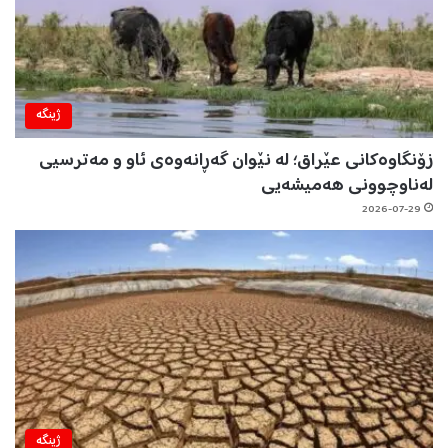
ژینگه‌
زۆنگاوەکانی عێراق؛ لە نێوان گەڕانەوەی ئاو و مەترسیی
لەناوچوونی هەمیشەیی
2026-07-29
ژینگه‌