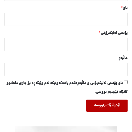
ناو
*
پۆستی ئەلیکترۆنی
*
ماڵپه‌ڕ
ناو، پۆستی ئەلیکترۆنی و ماڵپەڕەکەم پاشەکەوتبکە لەم وێبگەڕە بۆ جاری داهاتوو
کاتێک تێبینیم نووسی.