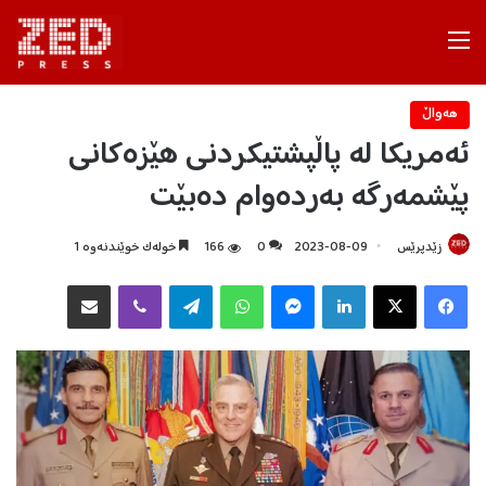
Menu
هه‌واڵ
ئەمریکا لە پاڵپشتیکردنی هێزەکانی
پێشمەرگە بەردەوام دەبێت
زێدپرێس
2023-08-09
0
166
خولەک خوێندنەوە 1
Facebook
X
LinkedIn
Messenger
WhatsApp
Telegram
Viber
هاوبه‌شكردن به‌ ئیمه‌یڵ