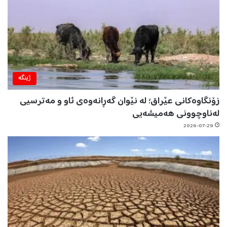
ژینگه‌
زۆنگاوەکانی عێراق؛ لە نێوان گەڕانەوەی ئاو و مەترسیی
لەناوچوونی هەمیشەیی
2026-07-29