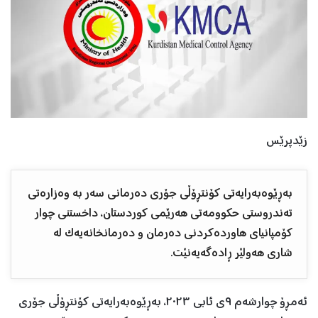
زێدپرێس
بەڕێوەبەرایەتی کۆنتڕۆڵی جۆری دەرمانی سەر بە وەزارەتی
تەندروستی حکوومەتی هەرێمی کوردستان، داخستنی چوار
کۆمپانیای هاوردەکردنی دەرمان و دەرمانخانەیەک لە
شاری هەولێر ڕادەگەیەنێت.
ئەمڕۆ چوارشەم ٩ی ئابی ٢٠٢٣، بەڕێوەبەرایەتی کۆنتڕۆڵی جۆری