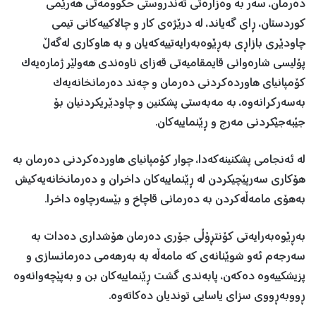
دەرمان، سەر بە وەزارەتی تەندروستی حکوومەتی هەرێمی
کوردستان، ڕای گەیاند، لە درێژەی کار و چالاکییەکانی تیمی
چاودێری بازاڕی بەڕێوەبەرایەتییەکەیان و بە ھاوکاری لەگەڵ
پۆلیسی شارەوانی قایمقامیەتی قەزای ناوەندی ھەولێر ژمارەیەک
کۆمپانیای ھاوردەکردنی دەرمان و چەند دەرمانخانەیەک
بەسەرکرانەوە، بە مەبەستی پشکنین و چاودێریکردنیان بۆ
جێبەجێکردنی مەرج و ڕێنماییەکان.
لە ئەنجامی پشکنینەکەدا، چوار کۆمپانیای هاوردەکردنی دەرمان بە
هۆکاری سەرپێچیکردن لە ڕێنماییەکان داخران و دەرمانخانەیەکیش
بەهۆی مامەڵەکردن بە دەرمانی قاچاخ و بێسەرچاوە داخرا.
‏‎بەڕێوەبەرایەتی کۆنتڕۆڵی جۆری دەرمان ھۆشداری دەدات بە
سەرجەم ئەو شوێنانەی کە مامەڵە بە بەرهەمی دەرمانسازی و
پزیشکییەوە دەکەن، پابەندی گشت ڕێنماییەکان بن و بەپێچەوانەوە
ڕووبەڕووی سزای یاسایی توندیان دەکاتەوە.