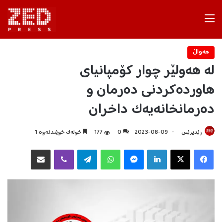
Menu
هه‌واڵ
لە ھەولێر چوار کۆمپانیای
هاوردەکردنی دەرمان و
دەرمانخانەیەک داخران
زێدپرێس
2023-08-09
0
177
خولەک خوێندنەوە 1
Facebook
X
LinkedIn
Messenger
WhatsApp
Telegram
Viber
هاوبه‌شكردن به‌ ئیمه‌یڵ