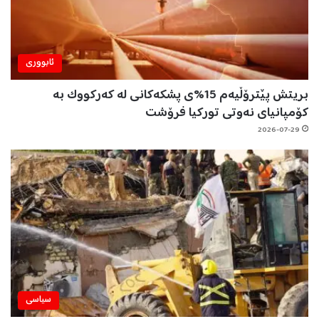
ئابووری
بریتش پێترۆڵیەم 15%ی پشکەکانی لە کەرکووک بە
کۆمپانیای نەوتی تورکیا فرۆشت
2026-07-29
سیاسی