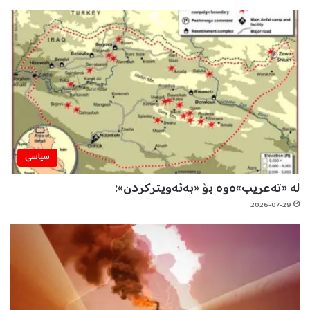
سیاسی
لە «تەعریب»ەوە بۆ «بەئەویترکردن»:
2026-07-29