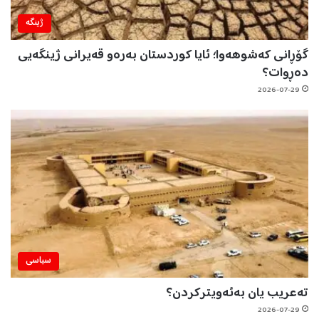
ژینگه‌
گۆڕانی کەشوهەوا؛ ئایا کوردستان بەرەو قەیرانی ژینگەیی
دەڕوات؟
2026-07-29
سیاسی
تەعریب یان بەئەویترکردن؟
2026-07-29