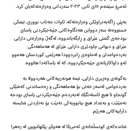
ئەمڕۆ سێشەم ١٥ی ئابی ٢٠٢٣ سەردانی وەزارەتەکەیان کرد.
بەپێی ڕاگەیەنراوێکی وەزارەتەکە، ئاوات جەناب نووری، تیشکی
خستووەتە سەر دوواین هەنگاوەکانی جێبەجێکردنی یاسای
بودجەی گشتی عێراق و ڕایگەیاندووە، لەگەڵ وەزارەتی دارایی
عێراق و دیوانی چاودێری دارایی عێراق لە هەماهەنگی
بەردەوامدان و لەماوەی ڕابردوودا هەرێمی کوردستان هەموو
ئەو داواکاریانەی جێبەجێکردووە، کە لە یاساکەدا هاتووە.
بەگوتەی وەزیری دارایی، تیمە هونەرییەکانی هەردوولا بە
بەردەوامی لەسەر خەتن بۆ هەماهەنگی و ڕەخساندنی کەشێکی
گونجاو تا هیچ ئاستەنگێک لەبەردەم جێبەجێکردنی یاسای بودجە
نەمێنێت و بەغداد هیچ بیانوویەکی نەبێت بۆ نەناردنی شایستە
داراییەکانی هەرێم.
شاندەکەی کونسڵخانەی ئەمریکا لە هەولێر، پێکهاتبوون لە زەهرا