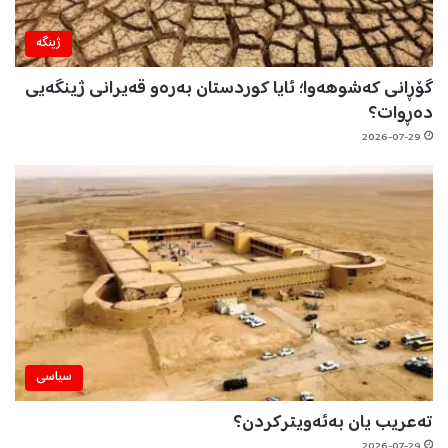
ژینگه‌
گۆڕانی کەشوهەوا؛ ئایا کوردستان بەرەو قەیرانی ژینگەیی
دەڕوات؟
2026-07-29
سیاسی
تەعریب یان بەئەویترکردن؟
2026-07-29