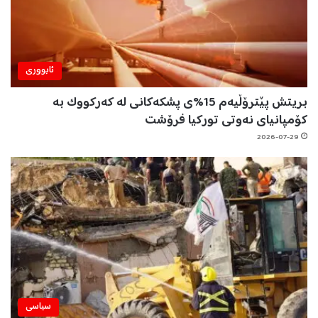
ئابووری
بریتش پێترۆڵیەم 15%ی پشکەکانی لە کەرکووک بە
کۆمپانیای نەوتی تورکیا فرۆشت
2026-07-29
سیاسی