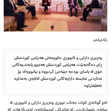
زێدپرێس
وەزیری دارایی و ئابووری حکوومەتی هەرێمی کوردستان
ڕای دەگەیەنێت، هەرێمی کوردستان هەموو پابەندییەکانی
خۆی لە یاسای بودجە جێبەجێ کردووە و بیانوویەک بۆ
نەناردنی شایستە داراییەکانی کوردستان لەلایەن بەغداوە
نەهێشتراوە.
ئەو گوتانەی ئاوات جەناب نووری وەزیری دارایی و ئابووری، لە
میانەی پێشوازیکردنی لە شاندێکی کونسڵخانەی ئەمریکا هات، کە