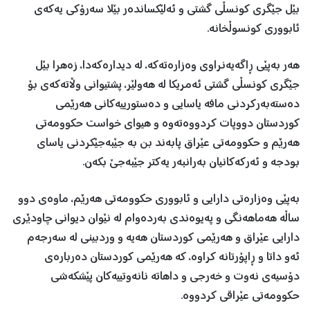
بێل جێگری کونسڵی گشتی و ئەلێکساندەر بێلا سەرۆکی یەکەی
ئابووری کونسوڵخانە.
هەر بەپێی ڕاگەیەنراوی وەزارەتەکە، لە دیدارەکەدا، زەهرا بێل
جێگری کونسڵی گشتی ئەمریکا لە هەولێر، پشتیوانی وڵاتەکەی بۆ
دەستەبەرکردنی مافە یاسایی و دەستورییەکانی هەرێمی
کوردستان دووپات کردووەتەوە و هیوای خواست حکوومەتی
هەرێم و حکوومەتی عێراق پابەند بن بە جێبەجێکردنی یاسای
بودجە و ئەرکەکانیان بەرانبەر یەکتر جێبەجێ بکەن.
بەپێی وەزارەتی دارایی و ئابووری حکوومەتی هەرێم، ماوەی دوو
ساڵە هەماهەنگی و پەیوەندی بەردەوام لە نێوان دیوانی چاودێری
دارایی عێراق و هەرێمی کوردستان هەیە و وردبینی لە سەرجەم
ئەو داتا و ڕاپۆرتانە کراوە، کە هەرێمی کوردستان دەربارەی
دۆسیەی نەوت و خەرجی و داهاتە نانەوتییەکان پێشکەشی
حکوومەتی عێراقی کردووە.