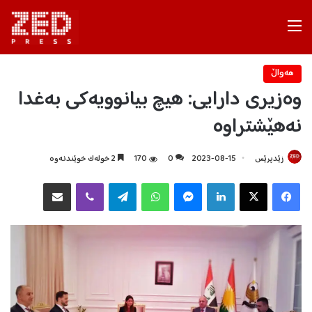
Menu
هه‌واڵ
وەزیری دارایی: هیچ بیانوویەکی بەغدا
نەهێشتراوە
زێدپرێس
2023-08-15
0
170
2 خولەک خوێندنەوە
Facebook
X
LinkedIn
Messenger
WhatsApp
Telegram
Viber
هاوبه‌شكردن به‌ ئیمه‌یڵ