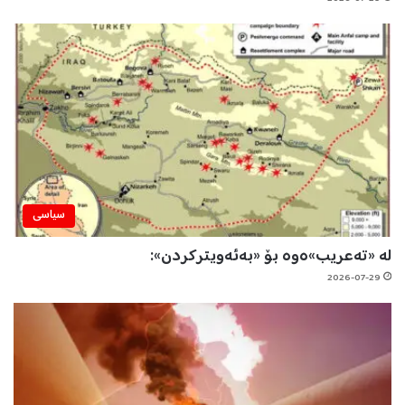
سیاسی
لە «تەعریب»ەوە بۆ «بەئەویترکردن»:
2026-07-29