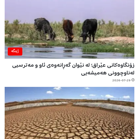
ژینگه‌
زۆنگاوەکانی عێراق؛ لە نێوان گەڕانەوەی ئاو و مەترسیی
لەناوچوونی هەمیشەیی
2026-07-29