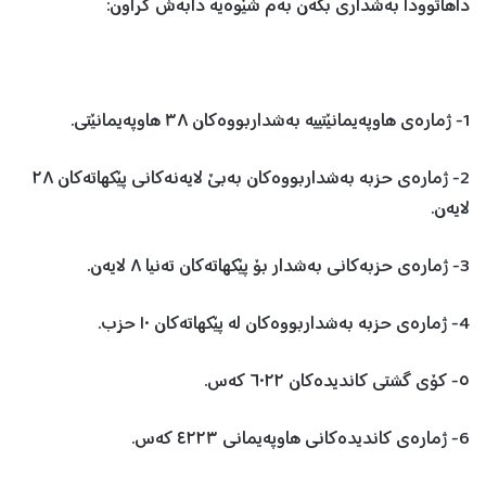
داهاتوودا بەشداری بکەن بەم شێوەیە دابەش کراون:
1- ژمارەی هاوپەیمانێتییە بەشداربووەکان ٣٨ هاوپەیمانێتی.
2- ژمارەی حزبە بەشداربووەکان بەبێ لایەنەکانی پێکهاتەکان ٢٨
لایەن.
3- ژمارەی حزبەکانی بەشدار بۆ پێکهاتەکان تەنیا ٨ لایەن.
4- ژمارەی حزبە بەشداربووەکان لە پێکهاتەکان ١٠ حزب.
٥- کۆی گشتی کاندیدەکان ٦٠٢٢ کەس.
6- ژمارەی کاندیدەکانی هاوپەیمانی ٤٢٢٣ کەس.