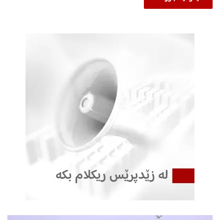
د
ا
ن
ی
ی
ە