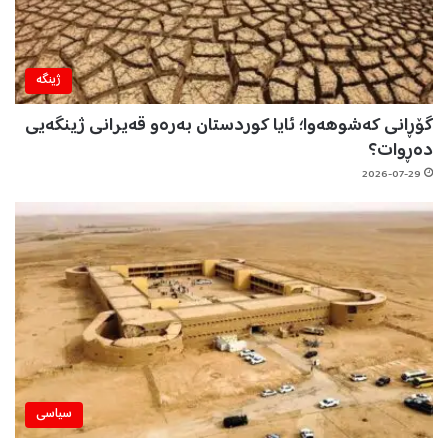
ژینگه‌
گۆڕانی کەشوهەوا؛ ئایا کوردستان بەرەو قەیرانی ژینگەیی
دەڕوات؟
2026-07-29
سیاسی