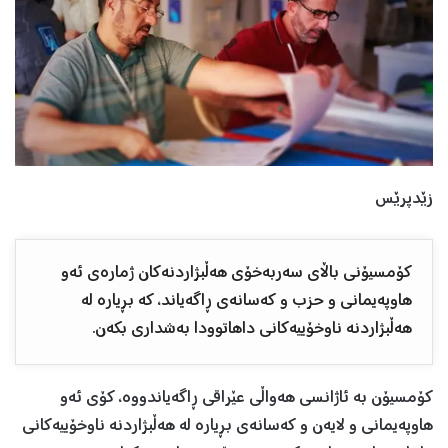
زێدپرێس
کۆمسیۆنی باڵای سەربەخۆی هەڵبژاردنەکان ژمارەی ئەو
هاوپەیمانی و حزب و کەسانەی ڕاگەیاند، کە بڕیارە لە
هەڵبژاردنە ناوخۆییەکانی داهاتوودا بەشداری بکەن.
کۆمسیۆن بە ئاژانسی هەواڵی عێراقی ڕاگەیاندووە، کۆی ئەو
هاوپەیمانی و لایەن و کەسانەی بڕیارە لە هەڵبژاردنە ناوخۆییەکانی