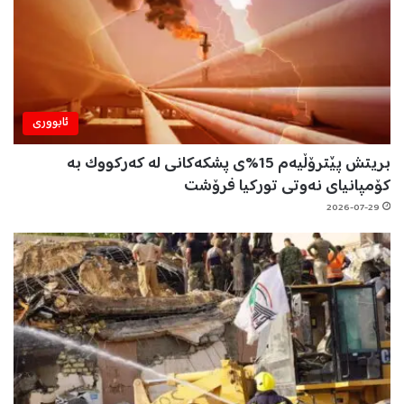
ئابووری
بریتش پێترۆڵیەم 15%ی پشکەکانی لە کەرکووک بە
کۆمپانیای نەوتی تورکیا فرۆشت
2026-07-29