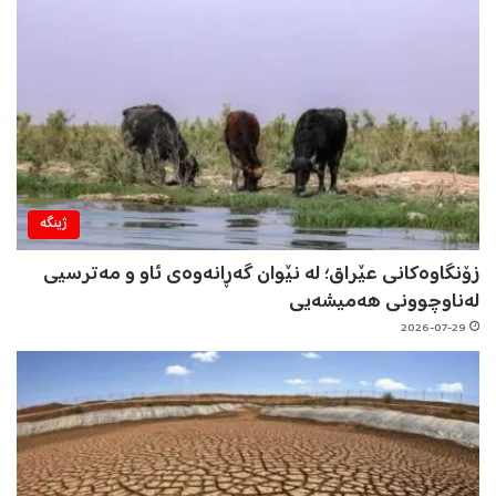
ژینگه‌
زۆنگاوەکانی عێراق؛ لە نێوان گەڕانەوەی ئاو و مەترسیی
لەناوچوونی هەمیشەیی
2026-07-29