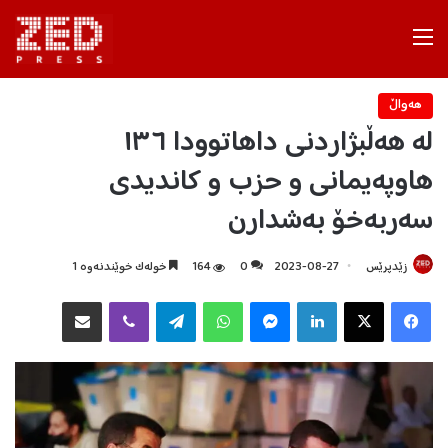
Menu
هه‌واڵ
لە هەڵبژاردنی داهاتوودا ١٣٦
هاوپەیمانی و حزب و کاندیدی
سەربەخۆ بەشدارن
زێدپرێس
2023-08-27
0
164
خولەک خوێندنەوە 1
Facebook
X
LinkedIn
Messenger
WhatsApp
Telegram
Viber
هاوبه‌شكردن به‌ ئیمه‌یڵ