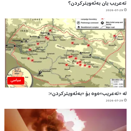
تەعریب یان بەئەویترکردن؟
2026-07-29
سیاسی
لە «تەعریب»ەوە بۆ «بەئەویترکردن»:
2026-07-29