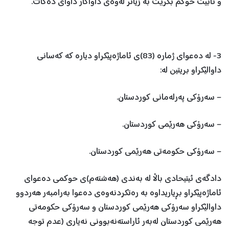
و نابێت حوكم بكرێت بە زیاتر لەوەی داواكار داوای دەكات.
3- لە دەعوای ژمارە (83)ی ئاماژەپێكراو دیارە كە كەسانی
داوالێكراو بریتین لە:
– سەرۆكی پەرلەمانی كوردستان.
– سەرۆكی هەرێمی كوردستان.
– سەرۆكی حكومەتی هەرێمی كوردستان.
دادگەی ئیتیحادی باڵا لە بەندی (هەشتەم)ی حوكمی دەعوای
ئاماژەپێكراو بڕیاریداوە بە رەتكردنەوەی دەعوا بەرامبەر هەردوو
داوالێكراو سەرۆكی هەرێمی كوردستان و سەرۆكی حكومەتی
هەرێمی كوردستان لەبەر ئاراستەنەبوونی نەیاری (عدم توجه