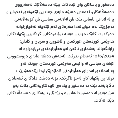
دەستور و یاساكان وای لێدەكات ببێتە دەسەڵاتێك لەسەرووی
دەسەڵاتەكان، ئەمەش دەبێتە مایەی چەندین لێكەوتەی نەخوازراو
چ لە لایەنی یاسایی بێت یان لەلایەنی سیاسی یان كۆمەڵایەتی.
بەجۆرێك لەم دواییانەدا سەرەتای ئەم لێكەوتە نەخوازراوانە
دەركەوت كاتێك حزب و لایەنە نوێنەرەكانی گرنگترین پێكهاتەكانی
هەرێمی كوردستان (توركمان و ئاشوری و سریان و كلدان)
ڕایانگەیاند بەشداری ناكەن لەو هەڵبژاردنەی بڕیاردراوە لە
10/6/2024 ئەنجام بدرێت، ئەمەش دەبێتە مایەی دروستبوونی
كێشەی سیاسی لە واقیعی هەرێمی كوردستان، چونكە ئەو
پەرلەمانەی لەدوای هەڵبژاردنی ئاماژەپێكراودا پێكدەهێنرێت
نوێنەری پێكهاتەكان لەخۆ ناگرێت. بۆیە دەبێت دادگەی ئیتیحادی
باڵا پابەند بێت بە دەستور و پیادەی تایبەتكارییەكانی بكات بەو
شێوەیەی لە دەستوردا هاتووە و پێشێلی تایبەتكاری دەسەڵاتەكانی
دیكە نەكات.