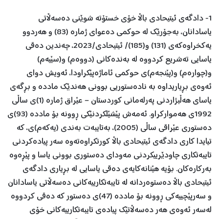
1- دادگەی ئیتیحادی باڵا خۆی خستۆتە شوێنی دەسەڵاتی
یاسادانان، بەجۆرێك لە حوكمی دەعوای ژمارە (83) و هەردوو
یەكخراوەكەی (131) و(185)/ ئیتیحادی/2023، چەندین دەقی
یاسایی تەشریع كردووە لە بەندەكانی (دووەم) و(سێیەم)
و(چوارەم) و(پێنجەم)ی حوكمی ئاماژەپێكراودا، ئەویش دوای
ئەوەی بڕیاریداوە بە نادەستوریی بوونی هەندێك ماددە و بڕگەی
یاسای هەڵبژاردنی پەرلەمانی كوردستان – عێراق ژمارە (1)ی ساڵی
1992ی هەمواركراو. ئەمەش پێشێلكردنێكی ڕوونە بۆ ماددە (93)ی
دەستوری عێراقی ساڵی (2005)، بەتایبەت بەندی (یەكەم)ی، كە
تیایدا كاری دادگەی ئیتیحادی باڵا كورتكراوەتەوە سەر پیادەكردنی
تایبەتكاری چاودێرییكردنی مەودای دەستوری بوونی یاسا و پێڕەوە
بەركارەكان. بۆیە هێنانەكایەی دەقی یاسایی لە بڕیاری دادگەی
ئیتیحادی باڵا دەستوەردانە لە تایبەتكارییەكانی دەسەڵاتی یاسادانان
و سەرپێچییەكی ڕوونە بۆ ماددە (47)ی دەستور كە دەقی كردووە
لەسەر ئەوەی هەر دەسەڵاتێك پیادەی تایبەتكارییەكانی خۆی