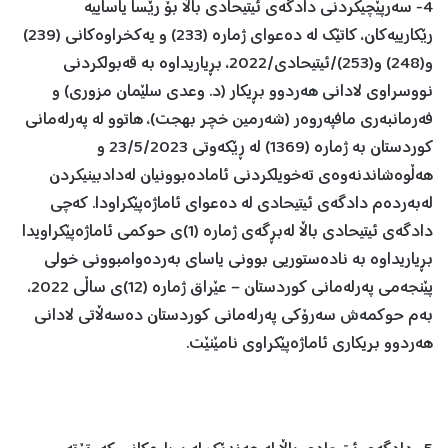
4- سەرپێچیكردنی دادگەی ئیتیحادی باڵا بۆ رێسا یاساییە
رێكارییەكان، كاتێك لە دەعوای ژمارە (233) و یەكخراوەكانی (239)
و(248) و(253)/ئیتیحادی/2022، بڕیاریداوە بە قەبولكردنی
نووسراوی لادانی هەردوو بڕیكار (د. وعدی سلێمان مزوری) و
فەرمانبەری مافپەروەر (شەرمین خچر بهجت)، هاتوو لە پەرلەمانی
كوردستان بە ژمارە (1369) لە ڕێكەوتی 23/5/2023 و
هەڵوەشاندنەوەی تەخویلكردنی ئامادەبوونیان لەدادبینیكردن
لەبەردەم دادگەی ئیتیحادی لە دەعوای ئاماژەپێكراودا. كەچی
دادگەی ئیتیحادی باڵا لەبڕگەی ژمارە (1)ی حوكمی ئاماژەپێكراویدا
بڕیاریداوە بە نادەستوریی بوونی یاسای بەردەوامبوونی خولی
پێنجەمی پەرلەمانی كوردستان – عێراق ژمارە (12)ی ساڵی 2022،
بەم حوكمەش سەرۆكی پەرلەمانی كوردستان دەسەڵاتی لادانی
هەردوو بریكاری ئاماژەپێكراوی نامێنێت.