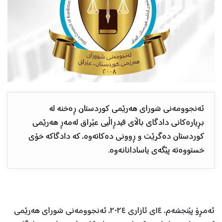
ئەنجوومەنی شورای هەرێمی كوردستان ڕەخنە لە
بڕیارەکانی دادگای باڵای فیدڕاڵیی عێراق لەمەڕ هەرێمی
کوردستان دەگرێت و ڕوونی دەکاتەوە، کە دادگاکە خۆی
خستووەتە پێگەی یاسادانانەوە.
ئەمڕۆ پێنجشەم، ١٤ی ئازاری ٢٠٢٤، ئەنجوومەنی شورای هەرێمی