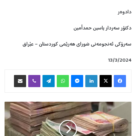
دادوەر
دكتۆر سەردار یاسین حمدأمین
سەرۆكی ئەنجومەنی شورای هەرێمی كوردستان – عێراق
13/3/2024
Facebook
X
LinkedIn
Messenger
WhatsApp
Telegram
Viber
هاوبه‌شكردن به‌ ئیمه‌یڵ
گ
و
ت
ە
ب