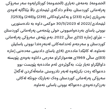
الخصومە). بەمەش نەیاری (الخصومە) كورتكرایەوە سەر سەرۆكی
پەرلەمانی كوردستان، بەڵام دادگەی ئیتیحادی باڵا بێئاگایە لەوەی
بەبڕیاری ژمارە (233) و یەكخراوەكانی (239) و(248) و(253)/
ئیتیحادی/2022 لە 30/5/2023 حوكمی داوە بە نادەستوریی
بوونی یاسای بەردەوامبوونی خولی پێنجەمی پەرلەمانی كوردستان
– عێراق ژمارە (12)ی ساڵی 2022، بەم پێیەش سەرۆكی پەرلەمانی
كوردستان و سەرجەم ئەندامەكانی لەبنەڕەتدا بوونی یاساییان
نەماوە، لە كاتێكدا ماددەی (4)ی یاسای دادبینیی مەدەنیی ژمارە
(83)ی ساڵی 1969ی هەمواركراو مەرجی داناوە بەوەی پێویستە
داوالێكراو نەیار بێت. بەگوێرەی ئەم ماددەیە پێویست بوو
دەعواكە رەت بكرێتەوە لەبەر نادروستی مامەڵەكردن لەگەڵ
سەرۆكی پەرلەمانی كوردستان وەك نەیارێك چونكە لەكاتی
بەرزكردنەوەی دەعواكە بوونی یاسایی نەماوە.