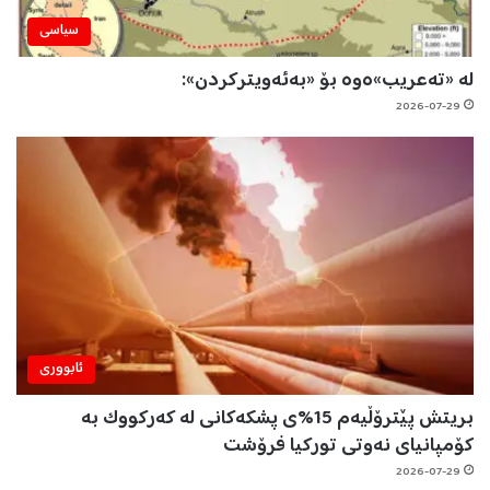
سیاسی
لە «تەعریب»ەوە بۆ «بەئەویترکردن»:
2026-07-29
ئابووری
بریتش پێترۆڵیەم 15%ی پشکەکانی لە کەرکووک بە
کۆمپانیای نەوتی تورکیا فرۆشت
2026-07-29