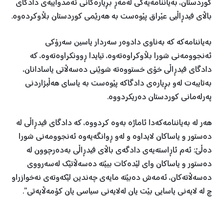
کوردستان، بەیاننامەیەکی لەمەڕ بڕیارەکانی ئەمدواییەی دادگای
باڵای فیدڕاڵیی عێراق پێوەست بە هەرێمی کوردستان بڵاوکردەوە.
بەیاننامەکە کە بەناوی دادوەر سەردار یاسین سەرۆكی
ئەنجوومەنی شورا بڵاوکراوەتەوە، تیایدا ڕوونکراوەتەوە، کە
دادگای فیدڕاڵی خۆی خستووەتە شوێنی دەسەڵاتی یاسادانان،
بەتایبەت لەو بڕیارەی دادگاکە پێوەست بە یاسای هەڵبژاردنی
پەرلەمانی کوردستان دەریکردووە.
هەر لە بەیاننامەکەدا ئاماژە بەوە کردووە، کە دادگای فیدڕاڵی لە
دەستور و یاساکان لایداوە و لەو ڕوانگەیەوە ئەنجوومەنی شورا
دەڵێ: ئەم ئاڕاستەیەی دادگەی باڵای فیدڕاڵی بەدەرچوون لە
دەستور و یاساكان وای لێدەكات ببێتە دەسەڵاتێك لەسەرووی
دەسەڵاتەكان، ئەمەش دەبێتە مایەی چەندین لێكەوتەی نەخوازراو
چ لە لایەنی یاسایی بێت یان لەلایەنی سیاسی یان كۆمەڵایەتی”.