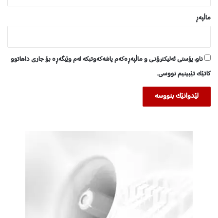
ماڵپه‌ڕ
ناو، پۆستی ئەلیکترۆنی و ماڵپەڕەکەم پاشەکەوتبکە لەم وێبگەڕە بۆ جاری داهاتوو
کاتێک تێبینیم نووسی.