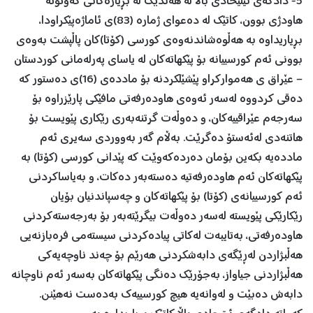
5- دادگەی ئیتیحادی باڵا لە هەندێك لە بڕیارەكانی كەوتۆتە
هاودژی بوون، كاتێك لە دەعوای ژمارە (83)ی ئاماژەپێكراودا،
بڕیاریداوە بە هەڵوەشاندنەوەی كورسی (كۆتا)كان پاڵپشت بەوەی
بوونی ئەم كورسییانە بۆ پێكهاتەكان لە یاسای پەرلەمانی كوردستان
– عێراق ی هەمواركراو پێشێلكردنە بۆ ماددەی (16)ی دەستور كە
دەقی كردووە لەسەر ئەوەی هاودەرفەتی مافێكی پارێزراوە بۆ
سەرجەم عێراقییەكان، و دەوڵەت گرتنەبەری رێكاری پێویست بۆ
هاتنەدی لەئەستۆ دەگرێت. بەڵام گەر بەووردی سەیری ئەم
ماددەیە بكەین بۆمان دەردەكەوێت كە پێدانی كورسی (كۆتا) بە
پێكهاتەكان ئەم هاودەرفەتیە دەستەبەر دەكات، و بەیاساكردنی
ئەم كورسییانەی (كۆتا) بۆ پێكهاتەكان و چەسپاندنیان بۆیان
رێكارێكی پێویستە لەسەر دەوڵەت بیگرێتەبەر بۆ بەرجەستەكردنی
هاودەرفەتی، بەتایبەت لەكاتی پیادەكردنی سیستەمی فرەبازنەیی
هەڵبژاردن لەڕێگەی دابەشكردنی هەرێم بۆ چەند ناوچەیەكی
هەڵبژاردنی جیاواز، بەجۆرێك دەنگی پێكهاتەكان بەسەر ئەم ناوچانە
دابەش دەبێت و لەوانەیە هیچ كورسییەك بەدەست نەهێنن.