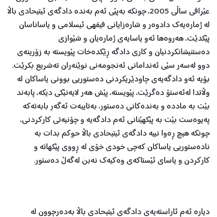
عێراقی ساڵی 2005، چونكە بەپێی ئەم بەندە دادگەی ئیتیحادی باڵا
لە ژمارەیەك دادوەر و شارەزایانی فیقهی ئیسلامی و یاساناسان
پێكدێت، هەروەها ئەو یاسایەی ژمارەیان و شێوازی
دەستنیشانكردنیان و كاری دادگە ڕێكدەخات پێویستە بە زۆرینەی
دوو لەسەر سێی ئەندامانی ئەنجومەنی نوێنەران تەشریع بكرێت.
بۆیە ئەو دادگەیەی چاودێریكردنی دەستوریی بوونی یاساكان لە
وڵاتدا لەئەستۆ دەگرێت، پێویستە، پێش هەر لایەنێكی دیكە، پابەند
بێت بە ماددە و بەندەكانی دەستور، بەتایبەت ئەگەر بابەتەكە
پەیوەست بێت بە پێكهێنانی ئەم دادگەیە و چۆنیەتی كاركردنی،
چونكە هیچ ڕەوا نییە دادگەی ئیتیحادی باڵا حوكم بدات بە
نادەستوریی یاساكان كەچی خودی خۆی لە ڕووی پێكهاتە و
كاركردن و یاسای ئێستاكەی وەكیەك نەبن لەگەڵ دەستور.
دیارە ئەم ئاراستەیەی دادگەی ئیتیحادی باڵا بەدەرچوون لە