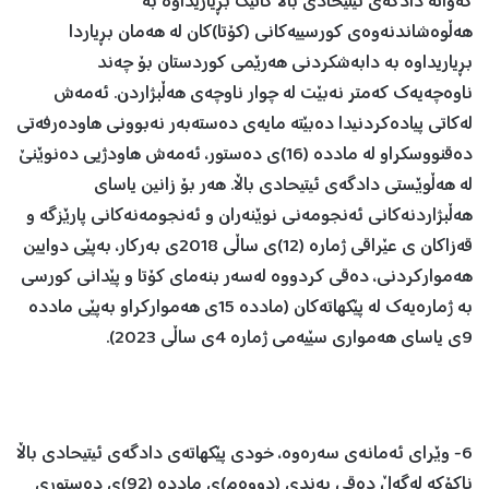
كەواتە دادگەی ئیتیحادی باڵا كاتێك بڕیاریداوە بە
هەڵوەشاندنەوەی كورسییەكانی (كۆتا)كان لە هەمان بڕیاردا
بڕیاریداوە بە دابەشكردنی هەرێمی كوردستان بۆ چەند
ناوەچەیەك كەمتر نەبێت لە چوار ناوچەی هەڵبژاردن. ئەمەش
لەكاتی پیادەكردنیدا دەبێتە مایەی دەستەبەر نەبوونی هاودەرفەتی
دەقنووسكراو لە ماددە (16)ی دەستور، ئەمەش هاودژیی دەنوێنێ‌
لە هەڵوێستی دادگەی ئیتیحادی باڵا. هەر بۆ زانین یاسای
هەڵبژاردنەكانی ئەنجومەنی نوێنەران و ئەنجومەنەكانی پارێزگە و
قەزاكان ی عێراقی ژمارە (12)ی ساڵی 2018ی بەركار، بەپێی دوایین
هەمواركردنی، دەقی كردووە لەسەر بنەمای كۆتا و پێدانی كورسی
بە ژمارەیەك لە پێكهاتەكان (ماددە 15ی هەمواركراو بەپێی ماددە
9ی یاسای هەمواری سێیەمی ژمارە 4ی ساڵی 2023).
6- وێرای ئەمانەی سەرەوە، خودی پێكهاتەی دادگەی ئیتیحادی باڵا
ناكۆكە لەگەڵ دەقی بەندی (دووەم)ی ماددە (92)ی دەستوری