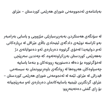
بەیاننامەی ئەنجوومەنی شورای هەرێمی كوردستان – عێراق
لە سۆنگەی هەستكردن بەبەرپرسیارێتی مێژوویی و یاسایی بەرامبەر
بەو ئاراستە نوێبەی دادگەی ئیتیحادی باڵای عێراقی لە بڕیارەكانی
ئەم دواییەیدا لەخۆی گرتووە دەربارەی ئەو دەعوایانەی دژ
بەهەرێمی كوردستان بەرزكراونەتەوە، كە چەندین سەرپێچی
لەخۆگرتووە بۆ دەقە دەستورییە ڕوونەكان و بنەما یاساییە
چەسپاوەكان، هەروەها لە ڕوانگەی باوەڕبوونمان بە سیستەمی
فیدرالی لە عێراق، ئێمە لە ئەنجومەنی شورای هەرێمی كوردستان –
عێراق، گرنگترین تێبینییە یاساییەكانمان دەربارەی ئەو سەرپێچییانە
بۆ ڕای گشتی دەخەینەڕوو: