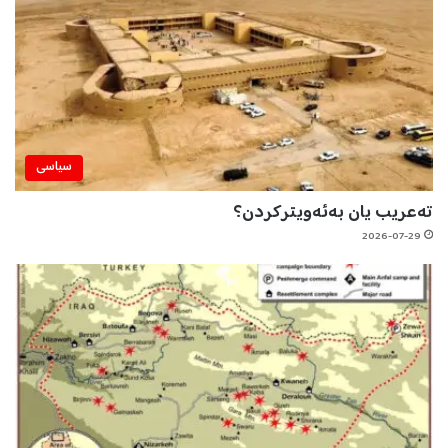
سیاسی
تەعریب یان بەئەویترکردن؟
2026-07-29