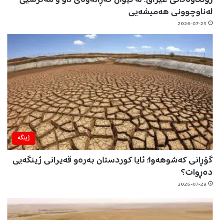
زۆنگاوەکانی عێراق؛ لە نێوان گەڕانەوەی ئاو و مەترسیی
لەناوچوونی هەمیشەیی
2026-07-29
ژینگه‌
گۆڕانی کەشوهەوا؛ ئایا کوردستان بەرەو قەیرانی ژینگەیی
دەڕوات؟
2026-07-29