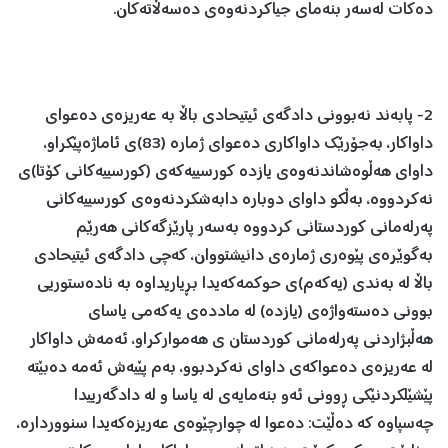
دەكات لەسەر بنەمای جیاكردنەوەی دەسەڵاتەكان.
2- پابەند نەبوونی دادگەی ئیتیحادی باڵا بە عەریزەی دەعوای
داواكار، بەجۆرێك داواكاری دەعوای ژمارە (83)ی ئاماژەپێكراو،
داوای هەڵوەشاندنەوەی یازدە كورسییەكەی (كورسییەكانی كۆتا)ی
نەكردووە، بەڵكو داوای دوبارە دابەشكردنەوەی كورسییەكانی
پەرلەمانی كوردستانی كردووە بەسەر پارێزگەكانی هەرێم
بەگوێرەی پێوەری ژمارەی دانیشتووان، كەچی دادگەی ئیتیحادی
باڵا لە بەندی (یەكەم)ی حوكمەكەیدا بڕیاریداوە بە نادەستوریی
بوونی دەستەواژەی (یازدە) لە ماددەی یەكەمی یاسای
هەڵبژاردنی پەرلەمانی كوردستان ی هەمواركراو، ئەمەش داواكار
لە عەریزەی دەعواكەی داوای نەكردبوو، بەم پێیەش ئەمە دەبێتە
پێشێلكردنێكی ڕوونی ئەو بنەمایەی لە یاسا و لە دادگەرییدا
چەسپاوە كە دەڵێت: دەعوا لە چوارچێوەی عەریزەكەیدا سنووردارە،