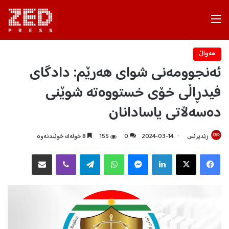
Menu
هه‌واڵ
ئەنجوومەنی شوای هەرێم: دادگای
فیدڕاڵی خۆی خستووەتە شوێنی
دەسەڵاتی یاسادانان
زێدپرێس
2024-03-14
0
155
8 خولەک خوێندنەوە
Facebook
X
LinkedIn
Messenger
WhatsApp
Telegram
Viber
هاوبه‌شكردن به‌ ئیمه‌یڵ