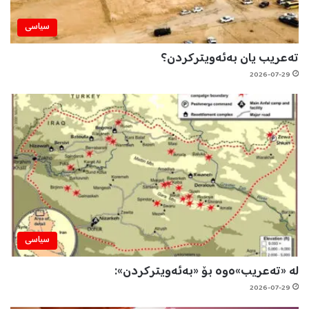
سیاسی
تەعریب یان بەئەویترکردن؟
2026-07-29
سیاسی
لە «تەعریب»ەوە بۆ «بەئەویترکردن»:
2026-07-29