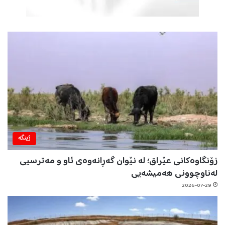
ژینگه‌
زۆنگاوەکانی عێراق؛ لە نێوان گەڕانەوەی ئاو و مەترسیی
لەناوچوونی هەمیشەیی
2026-07-29