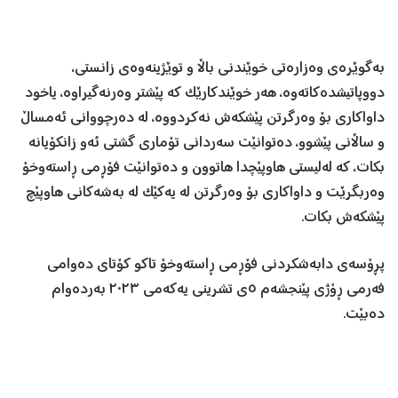
بەگوێرەی وەزارەتى خوێندنى باڵا و توێژینەوەى زانستى،
دووپاتیشدەکاتەوە، هەر خوێندکارێک کە پێشتر وەرنەگیراوە، یاخود
داواکاری بۆ وەرگرتن پێشکەش نەکردووە، لە دەرچووانى ئەمساڵ
و ساڵانى پێشوو، دەتوانێت سەردانى تۆمارى گشتى ئەو زانکۆیانە
بکات، کە لەلیستى هاوپێچدا هاتوون و دەتوانێت فۆڕمى ڕاستەوخۆ
وەربگرێت و داواکارى بۆ وەرگرتن لە یەکێک لە بەشەکانى هاوپێچ
پێشکەش بکات.
پڕۆسەى دابەشکردنى فۆڕمى ڕاستەوخۆ تاکو کۆتاى دەوامى
فەرمى ڕۆژى پێنجشەم ٥ی تشرینی یەکەمی ٢٠٢٣ بەردەوام
دەبێت.