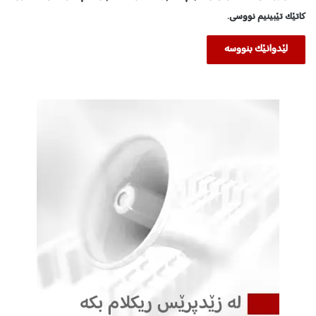
کاتێک تێبینیم نووسی.