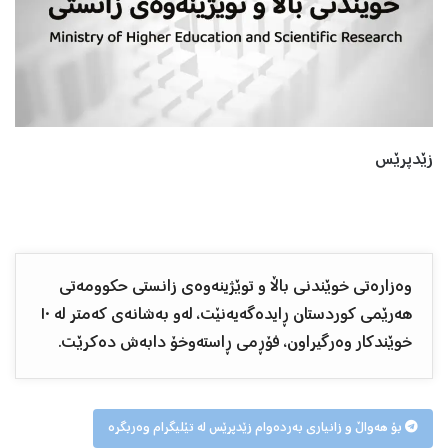
زێدپرێس
وەزارەتى خوێندنى باڵا و توێژینەوەی زانستی حکوومەتی
هەرێمی کوردستان ڕایدەگەیەنێت، لەو بەشانەى کەمتر لە ١٠
خوێندکار وەرگیراون، فۆڕمى ڕاستەوخۆ دابەش دەکرێت.
بۆ هەواڵ و زانیاری بەردەوام زێدپرێس لە تێلیگرام وەربگرە