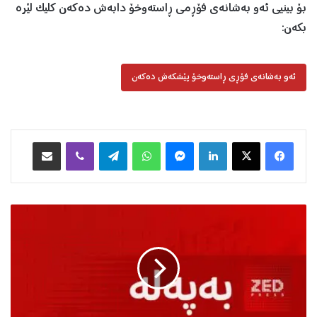
بۆ بینیى ئەو بەشانەى فۆڕمى ڕاستەوخۆ دابەش دەکەن کلیک لێرە
بکەن:
ئەو بەشانەی فۆڕی ڕاستەوخۆ پێشکەش دەکەن
Facebook
X
LinkedIn
Messenger
WhatsApp
Telegram
Viber
هاوبه‌شكردن به‌ ئیمه‌یڵ
پ
ە
ی
ا
م
ێ
ک
ل