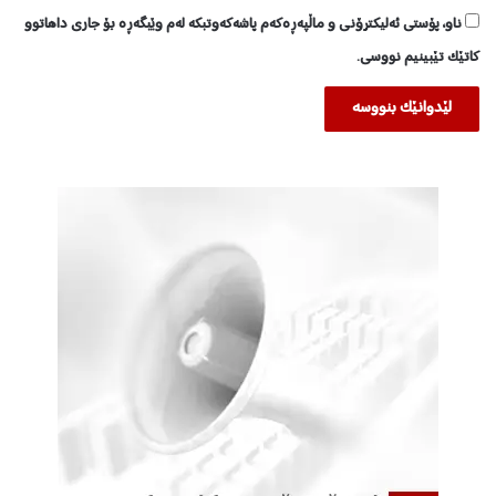
ناو، پۆستی ئەلیکترۆنی و ماڵپەڕەکەم پاشەکەوتبکە لەم وێبگەڕە بۆ جاری داهاتوو
کاتێک تێبینیم نووسی.