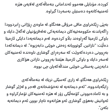
کوردە، مۆبایلی هەموو ئەندامانی بنەماڵەکەی لەلایەن هێزە
ئەمنییەکانەوە دەستیان بەسەردا گیراوە.
بەپێی ڕێکخراوی مافی مرۆڤی هەنگاو، لە ماوەی ڕۆژانی ڕابردوودا
ڕاگەیاندنە حکوومەتییەکان دیمانەیەکی تەلەفزیۆنییان لەگەڵ دایک و
باوکی ئارمیتا گەڕاوەند بڵاو کردەوە. لەم دیمانەیەدا دایکی ئارمیتا
دەڵێت: “نازانین، گوتوویانە زەختی خوێنی دابەزیوە”. لە دیمانەکەدا
بەڕوونی دەردەکەوێت کە سەرەڕای گوشاری ناوەندە ئەمنییەکان
لەسەر دایک و باوکی ئارمیتا، هێشتا بەڕوونی نازانن هۆکاری
دابەزینی پەستانی خوێنی منداڵەکەیان چی بووە.
ڕێکخراوی هەنگاو، لە زاری کەسێکی نزیک لە بنەماڵەکەی
ڕایگەیاندووە، “ئەم دیمانەیە لە نەخۆشخانەی فەجر و لەژێر گوشار
و بە ئامادەبوونی کۆمەڵێکی زۆر لە هێزە ئەمنییەکان تۆمارکراوە و
ئەوانیش بەهۆی گوشاری ئەو هێزانەوە ناچار بوون ئەم دیمانەیە
بکەن”.