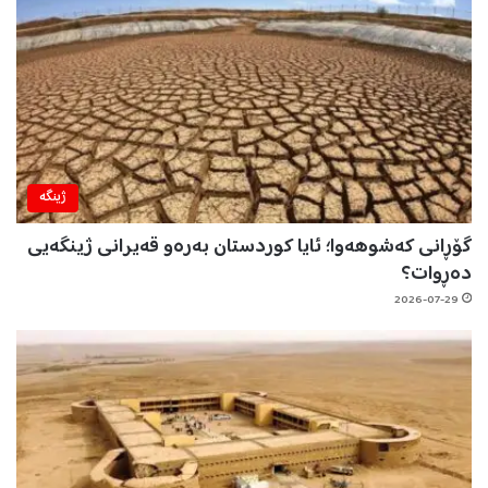
ژینگه‌
گۆڕانی کەشوهەوا؛ ئایا کوردستان بەرەو قەیرانی ژینگەیی
دەڕوات؟
2026-07-29