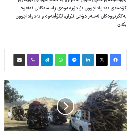
(نووسینگەی خاچی سوور لە تاران) بە ئامادەبوونی نوێنەری
کۆمیتەی بەدواداچوون بۆ دۆزینەوەی ڕاستییەکانی نەتەوە
یەکگرتووەکان لەسەر دۆخی ئێران، لێکۆڵینەوە و بەدواداچوون
بکەن.
Facebook
X
LinkedIn
Messenger
WhatsApp
Telegram
Viber
هاوبه‌شكردن به‌ ئیمه‌یڵ
ڕ
ێ
ک
خ
ر
ا
و
ێ