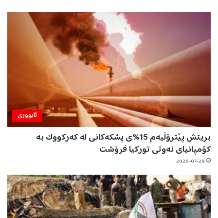
ئابووری
بریتش پێترۆڵیەم 15%ی پشکەکانی لە کەرکووک بە
کۆمپانیای نەوتی تورکیا فرۆشت
2026-07-29