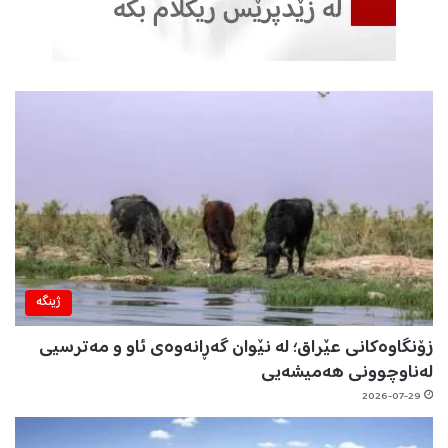
ژینگه‌
زۆنگاوەکانی عێراق؛ لە نێوان گەڕانەوەی ئاو و مەترسیی
لەناوچوونی هەمیشەیی
2026-07-29