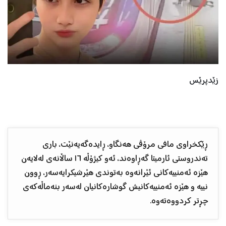
زێدپرێس
ڕێکخراوی مافی مرۆڤی هەنگاو، ڕایدەگەیەنێت، باری
تەندروستی ئارمیتا گەڕاوەند، ئەو کیژۆڵە ١٦ ساڵانەی لەلایەن
هێزە ئەمنییەکانی ئێرانەوە بەتوندی هێرشیکرایەسەر، ڕوون
نییە و هێزە ئەمنییەکانیش گوشارەکانیان لەسەر بنەماڵەکەی
چڕتر کردووەتەوە.