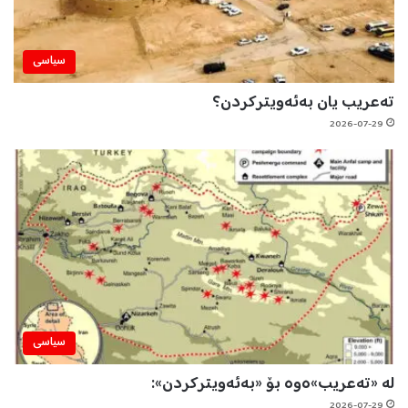
سیاسی
تەعریب یان بەئەویترکردن؟
2026-07-29
سیاسی
لە «تەعریب»ەوە بۆ «بەئەویترکردن»:
2026-07-29