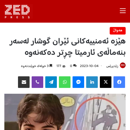
Menu
هه‌واڵ
هێزە ئەمنییەکانی ئێران گوشار لەسەر
بنەماڵەی ئارمیتا چڕتر دەکەنەوە
زێدپرێس
2023-10-04
0
177
3 خولەک خوێندنەوە
Facebook
X
LinkedIn
Messenger
WhatsApp
Telegram
Viber
هاوبه‌شكردن به‌ ئیمه‌یڵ