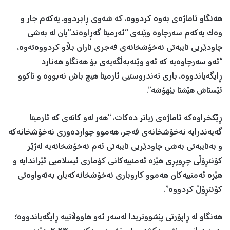
هەنگاو ئاماژەی بەوە کردووە، کە شەوی ڕابردوو، یەکەم جار و
وەک یەکەم سەرچاوە وێنەی “ئەرمیتا گەڕاوەند”یان لە بەشی
چاودێریی تایبەتی نەخۆشخانەی فەجری تاران بڵاو کردووەتەوە،
“ئەو سەرچاوەیە کە ئەو وێنەبەڵگەیەی بۆ هەنگاو هەنارد
ڕایگەیاندووە، باری تەندروستیی ئارمیتا هیچ باش نەبووە و تاکوو
ئێستاش هێشتا بێهۆشە”.
ڕێکخراوەکە ئاماژەی زیاتر دەکات، “هەر لەو کاتەی کە ئارمیتا
گەیەندرایە نەخۆشخانەی فەجر، هەموو چواردەوری نەخۆشخانەکە
و بەتایبەتی بەشی چاودێریی تایبەتی ئەم نەخۆشخانەیە لەژێر
کۆنتڕۆڵی چڕوپڕی هێزە ئەمنییەکانی کۆماری ئیسلامیی ئێراندایە و
هێزە ئەمنییەکان هەموو کاروباری نەخۆشخانەکەیان بەتەواوەتی
کۆنتڕۆڵ کردووە”.
هەنگاو لە ڕاپۆرتی پێشووتریدا لەسەر ئەو هاووڵاتییە ڕایگەیاندووە؛