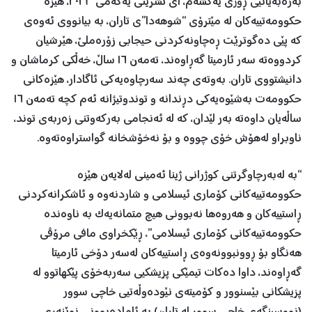
بەرەبەیانیی ڕۆژی یەکشەم، ١ی تشرینی یەکەمی ٢٠٢٣، هێزە
حکوومەتییەکان لە مێترۆی “شوهەدا”ی تاران، بە بیانووی ئەوەی
کە پێی دەگوترێت ڕەچاونەکردنی حیجابی زۆرەملێ، هێرشیان
کردووەتە سەر ئارمیتا گەڕاوەند، تەمەن ١٦ ساڵ، خەڵکی کرماشان و
دانیشتووی تاران. بەوتەی چەند سەرچاوەیەکی ئاگادار، هێزەکانی
حکوومەت بەشێوەیەکی دڕندانە و توندوتیژانە ئەم کچە تەمەن ١٦
ساڵەیان داوەتە بەر لێدان، کە لە ئەنجامی بەرکەوتنی زەربەی توند،
ناوبراو لەهۆش خۆی چووە و بۆ نەخۆشخانە گواستراوەتەوە.
“بە لەبەرچاوگرتنی کوژرانی ژینا ئەمینی لەلایەن هێزە
حکوومەتییەکانی کۆماری ئیسلامی و شاردنەوە و ئاشکرانەکردنی
ڕاستییەکان و هەروەها نەبوونی هیچ متمانەیەک بە ناوەندە
حکوومەتییەکانی کۆماری ئیسلامی”، ڕێکخراوی مافی مرۆڤی
هەنگاو بۆ ڕوونبوونەوەی ڕاستییەکان لەسەر دۆخی ئارمیتا
گەڕاوەند، داوا دەکات تیمێکی پزیشکیی سەربەخۆی پێکهاتوو لە
پزیشکانی بێسنوور و کۆمیتەی نێودەوڵەتیی خاچی سوور