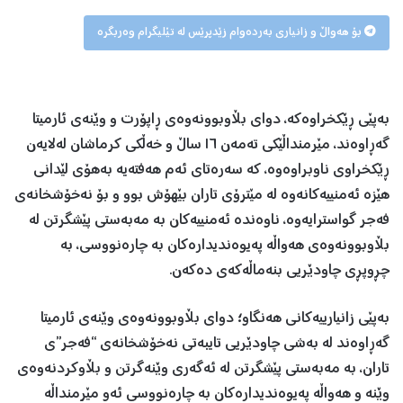
بۆ هەواڵ و زانیاری بەردەوام زێدپرێس لە تێلیگرام وەربگرە
بەپێی ڕێکخراوەکە، دوای بڵاوبوونەوەی ڕاپۆرت و وێنەی ئارمیتا
گەڕاوەند، مێرمنداڵێکی تەمەن ١٦ ساڵ و خەڵکی کرماشان لەلایەن
ڕێکخراوی ناوبراوەوە، کە سەرەتای ئەم هەفتەیە بەهۆی لێدانی
هێزە ئەمنییەکانەوە لە مێترۆی تاران بێهۆش بوو و بۆ نەخۆشخانەی
فەجر گواسترایەوە، ناوەندە ئەمنییەکان بە مەبەستی پێشگرتن لە
بڵاوبوونەوەی هەواڵە پەیوەندیدارەکان بە چارەنووسی، بە
چڕوپڕی چاودێریی بنەماڵەکەی دەکەن.
بەپێی زانیارییەکانی هەنگاو؛ دوای بڵاوبوونەوەی وێنەی ئارمیتا
گەڕاوەند لە بەشی چاودێریی تایبەتی نەخۆشخانەی “فەجر”ی
تاران، بە مەبەستی پێشگرتن لە ئەگەری وێنەگرتن و بڵاوکردنەوەی
وێنە و هەواڵە پەیوەندیدارەکان بە چارەنووسی ئەو مێرمنداڵە