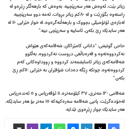
زیاتر بێت، ئەوەش هەر سەرپێچییە. بەوەش کە بارهەڵگر ڕێڕەو لە
ڕاستەوە بگۆڕێت و لە ٨٠کم زیاتر بڕوات، ئەمە دوو سەرپێچییە.
لەبارەى ئۆتۆمبێلی بچووك و بارهەڵنەگرەوە، لە خوار خێرایی ١١٠ لە
هەر سایدێک ڕێ بکەن، ئاساییە و سەرپێچی نییە.”
حاجی گوتیشی: “دانانی کامێراکان، شەقامەکەى هێواش
نەکردووەتەوە و قەرەباڵغی دروست نەکردووە، بەڵکوو
شەقامەکەى زیاتر ئاسایشمەند کردووە و ڕووداوەکانی کەم
کردووەتەوە، چونکە ڕێگە دەدات شۆفێران بە خێرایی ١١٠کم ڕێ
بکەن.”
شەقامی ١٢٠ مەتری، ٣٧ کیلۆمەترە، ١١ ئۆڤەرپاس و ٥ ئەندەرپاس
لەخۆدەگرێت. پانیی شەقامە سەرەکییەکە ١٥ مەتر بۆ هەر سایدێکە،
هەر سایدێک چوار ڕێڕەوی تێدایە.
Facebook
X
LinkedIn
Messenger
WhatsApp
Telegram
Viber
هاوبه‌شكردن به‌ ئیمه‌یڵ