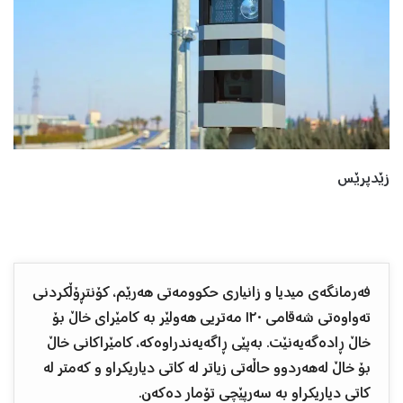
زێدپرێس
فەرمانگەی میدیا و زانیاری حکوومەتی هەرێم، کۆنتڕۆڵکردنی
تەواوەتی شەقامی ١٢٠ مەتریی هەولێر بە کامێرای خاڵ بۆ
خاڵ ڕادەگەیەنێت. بەپێی ڕاگەیەندراوەکە، کامێراکانی خاڵ
بۆ خاڵ لەهەردوو حاڵەتی زیاتر لە کاتی دیاریکراو و کەمتر لە
کاتی دیاریکراو بە سەرپێچی تۆمار دەکەن.