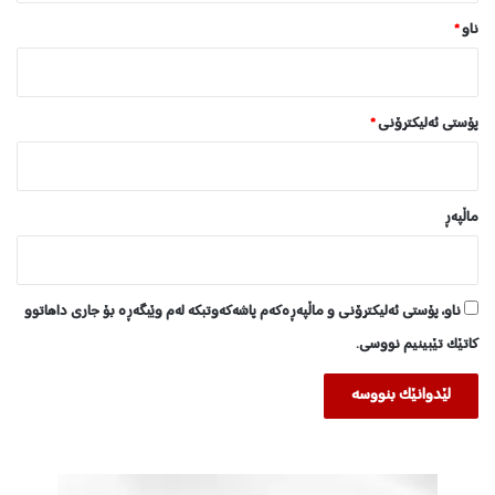
ناو
*
پۆستی ئەلیکترۆنی
*
ماڵپه‌ڕ
ناو، پۆستی ئەلیکترۆنی و ماڵپەڕەکەم پاشەکەوتبکە لەم وێبگەڕە بۆ جاری داهاتوو
کاتێک تێبینیم نووسی.