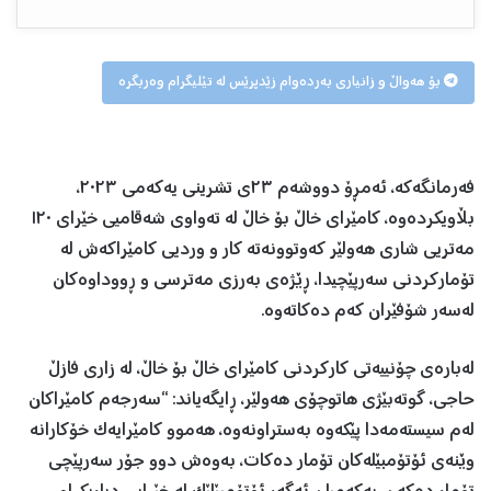
بۆ هەواڵ و زانیاری بەردەوام زێدپرێس لە تێلیگرام وەربگرە
فەرمانگەکە، ئەمڕۆ دووشەم ٢٣ی تشرینی یەکەمی ٢٠٢٣،
بڵاویکردەوە، کامێراى خاڵ بۆ خاڵ لە تەواوی شەقامیی خێرای ١٢٠
مەتریی شارى هەولێر کەوتوونەتە کار و وردیی کامێراکەش لە
تۆمارکردنی سەرپێچیدا، ڕێژەى بەرزی مەترسی و ڕووداوەکان
لەسەر شۆفێران کەم دەکاتەوە.
لەبارەى چۆنییەتی کارکردنی کامێراى خاڵ بۆ خاڵ، لە زاری فازڵ
حاجی، گوتەبێژی هاتوچۆى هەولێر، ڕایگەیاند: “سەرجەم کامێراکان
لەم سیستەمەدا پێکەوە بەستراونەوە، هەموو کامێرایەک خۆکارانە
وێنەی ئۆتۆمبێلەکان تۆمار دەکات، بەوەش دوو جۆر سەرپێچی