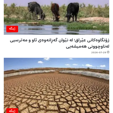
ژینگه‌
زۆنگاوەکانی عێراق؛ لە نێوان گەڕانەوەی ئاو و مەترسیی
لەناوچوونی هەمیشەیی
2026-07-29
ژینگه‌