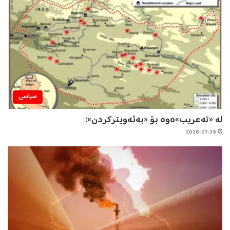
سیاسی
لە «تەعریب»ەوە بۆ «بەئەویترکردن»:
2026-07-29