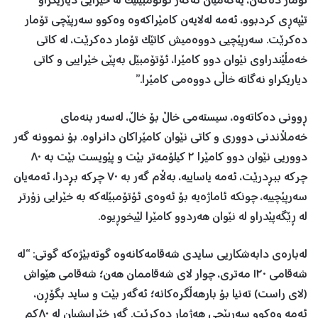
تۆمار دەکەن، یەکەمیان ئەگەر ئۆتۆمبێلێک لە خێرایی دیاریکراو
تێپەڕی کردبوو، ئەمە لەلایەن کامێراکەوە وەکوو سەرپێچی تۆمار
دەکرێت. سەرپێچیی دووەمیش کاتێک تۆمار دەکرێت، لە کاتی
خەمڵێندراوی نێوان دوو کامێرا، ئۆتۆمبێل بەپێی خێراییی و کاتی
دیاریکراو نەگاتە خاڵی دووەمی کامێرا.”
ڕوونی دەکاتەوە، سیستەمی خاڵ بۆ خاڵ، لەسەر بنەماى
خەمڵاندنی دوورى و کاتی نێوان کامێراکان دانراوە. بۆ نموونە گەر
دووریی نێوان دوو کامێرا ٢ کیلۆمەتر بێت و پێویست بێت بە ٨٠
چرکە ببڕدرێت، ئەمە یاساییە، بەڵام گەر بە ٧٠ چرکە بڕدرا، ئەمەیان
سەرپێچییە، چونکە ئاماژەیە بۆ ئەوەى ئۆتۆمبێلەکە بە خێرایی زۆرتر
لە ڕێگەپێدراو لە نێوان هەردوو کامێرا لێیخوڕیوە.
لەبارەى دابەشکاریی سایدى شەقامەکانەوە گوتەبێژەکە گوتی: “لە
شەقامی ١٢٠ مەتری، چوار لاى شەقاممان هەن؛ شەقامی هێواش
(لاى راست) تەنیا بۆ بارهەڵگرەکانە؛ ئەگەر بێت و ساید بگۆڕن،
ئەمە وەکوو سەرپێچی هەژمار دەکرێت. گەر خێراییشیان لە ٨٠کم