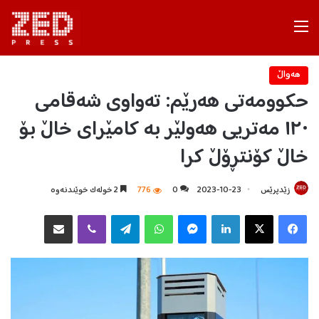
Menu
هه‌واڵ
حکوومەتی هەرێم: تەواوی شەقامی
١٢٠ مەتریی هەولێر بە کامێرای خاڵ بۆ
خاڵ کۆنتڕۆڵ کرا
زێدپرێس
2023-10-23
0
776
2 خولەک خوێندنەوە
Facebook
X
LinkedIn
Messenger
WhatsApp
Telegram
Viber
هاوبه‌شكردن به‌ ئیمه‌یڵ