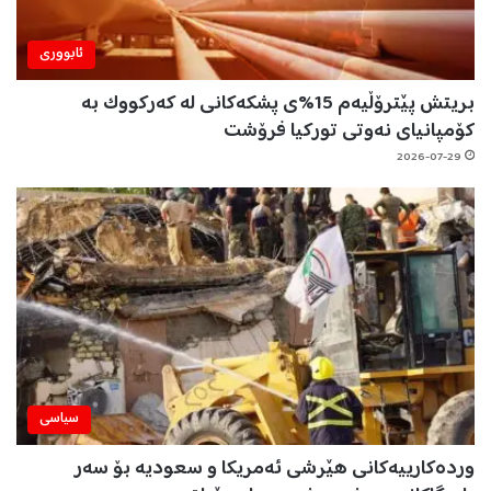
ئابووری
بریتش پێترۆڵیەم 15%ی پشکەکانی لە کەرکووک بە
کۆمپانیای نەوتی تورکیا فرۆشت
2026-07-29
سیاسی
وردەکارییەکانی هێرشی ئەمریکا و سعودیە بۆ سەر