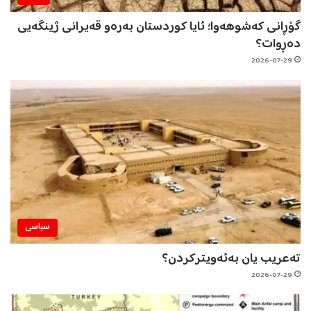
گۆڕانی کەشوهەوا؛ ئایا کوردستان بەرەو قەیرانی ژینگەیی
دەڕوات؟
2026-07-29
سیاسی
تەعریب یان بەئەویترکردن؟
2026-07-29