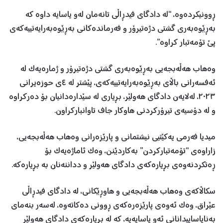
ڕوونیکردەوە، “لە دادگای فیدڕاڵی تانەمان لەو یاسایە داوە كە
بەڕ‌ێوەبەری گشتی دژەتیرۆر و فەرماندەكانی بەڕ‌ێوەبەرایەتییەكەی
پێ تۆمەتبار كراوە”.
وەهاب هەڵەبجەیی بەڕێوەبەری گشتی دژەتیرۆر و ژمارەیەک لە
ئەفسەرانی باڵای بەڕێوەبەرایەتییەکەی، پێشتر لە ٤ی حوزەیرانی
٢٠٢٣، لەلایەن دادگای هەولێر، بڕیاری لە سێدارەدانیان بۆ دەرکراوە
و لە دۆسیەی تیرۆرکردنی هاوکار جاف تاوانبارکراون.
میدیا فەرمی یەکێتیی نیشتمانی و پارێزەرانی وەهاب هەڵەبجەیی،
زاراوەی “تۆمەتبارکردن” بەکاردێنن، وەک ئاماژەیەک بۆ
ڕەتکردنەوەی بڕیارەکەی دادگای هەولێر و دداننەنان بە بڕیارەکە.
سکاڵاکەی وەهاب هەڵەبجەیی و هاوڕێکانی، لە دادگای فیدڕاڵی
عێراق، وەک ئەوەی پارێزەرەکەی ڕوونی دەکاتەوە، لەسەر بنەمای
بەنایاساییدانانی ئەو یاسایەیە، کە لە بڕیارەکەی دادگای هەولێر