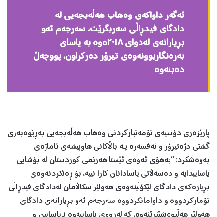
ئەگەر داواکەی وەهاب هەڵەبجەیی لە
دادگای فیدڕاڵی سەربگرێت، سەرجەم ئەو
بڕیارانەی لەدوای ٢٠١٨ەوە بە یاسای
بەرەنگاربوونەوەی تیرۆر دەرکراون، پووچەڵ
دەبنەوە
پارێزەری دۆسیەی تۆمەتباركردنی وەهاب هەڵەبجەیی بەڕێوەبەری
گشتی دژەتیرۆر و ئەفسەرە پلە باڵاكانی هاوپیشەی ئاماژەی
بەوەشكرد: “بەهۆی ئەوەی ئێستا هەرێمی كوردستان لە بۆشایی
یاساییدایە و دەسەڵاتی یاسادانان كارا نییە، بۆ ڕەتكردنەوەی
بڕ‌یارەكەی دادگای لێكۆڵینەوەی هەولێر سكاڵامان لەدادگای فیدڕاڵی
تۆماركردووە و داوامانكردووە سەرجەم ئەو بڕ‌یارانەی دادگای
هەولێر هەڵبوەشێنرێنەوە، كە لەڕ‌ووی یاساییەوە نایاسایین و