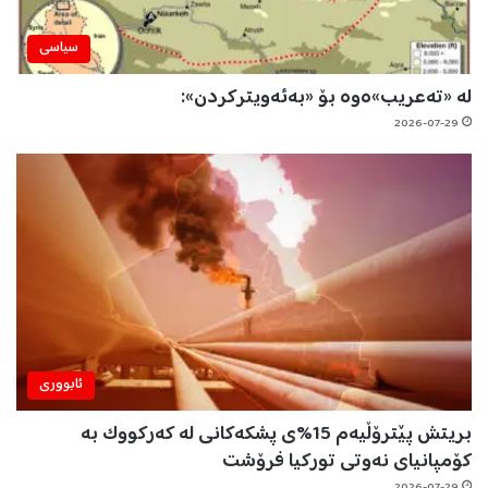
سیاسی
لە «تەعریب»ەوە بۆ «بەئەویترکردن»:
2026-07-29
ئابووری
بریتش پێترۆڵیەم 15%ی پشکەکانی لە کەرکووک بە
کۆمپانیای نەوتی تورکیا فرۆشت
2026-07-29