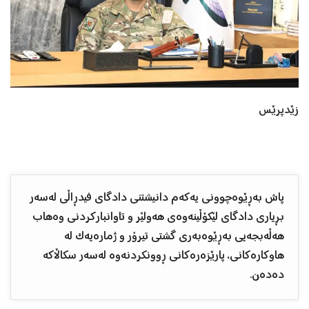
زێدپرێس
پاش بەڕێوەچوونی یەکەم دانیشتنی دادگای فیدڕاڵی لەسەر
بڕیاری دادگای لێکۆڵینەوەی هەولێر و تاوانبارکردنی وەهاب
هەڵەبجەیی بەڕێوەبەری گشتی تیرۆر و ژمارەیەک لە
هاوکارەکانی، پارێزەرەکانی ڕوونکردنەوە لەسەر سکاڵاکە
دەدەن.