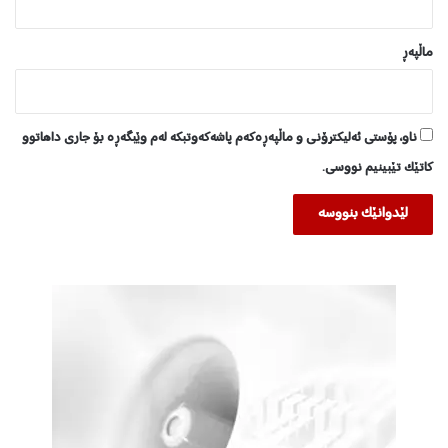
ماڵپه‌ڕ
ناو، پۆستی ئەلیکترۆنی و ماڵپەڕەکەم پاشەکەوتبکە لەم وێبگەڕە بۆ جاری داهاتوو
کاتێک تێبینیم نووسی.