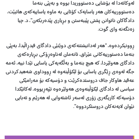
لەوكاتەدا لە بۆشایی دەستووریدا بووە و بەپێی بنەما
دەستوورییەكان هەر یاسایەك كۆتایی بە ماوە یاساییەكەی هاتبێت،
دادگاكان ناتوانن پشتی پێببەستن و بڕ‌یاری پێدەربكەن”، د. چیا
زەنگەنە وای گوت.
ڕوونیکردەوە، “هەر لەدانیشتنەكەی دوێنێی دادگای فیدڕاڵیدا، بەپێی
بنەما دەستورییەكانی عێراق، تانەمان لەناوەڕ‌ۆكی بڕ‌یارەكەی
دادگای هەولێردا، كە هیچ بنەما و بەڵگەیەكی یاسایی تێدا نییە، ئەمە
جگە لەوەی ڕێگری یاسایی بۆ لێكۆڵینەوە لە ڕووداوی شەهیدكردنی
عەقید هاوكار جاف دروستدەكرێت و دۆسیەكە بۆ مەرامێكی
سیاسی لە دادگای لێكۆڵینەوەی هەولێرەوە تێپەڕ‌یووە، لەكاتێكدا
دۆسیەكە كاریگەری زۆری لەسەر ئاشته‌وایی لە هەرێم و تەبایی
نێوان لایەنەكان دروستكردووە”.