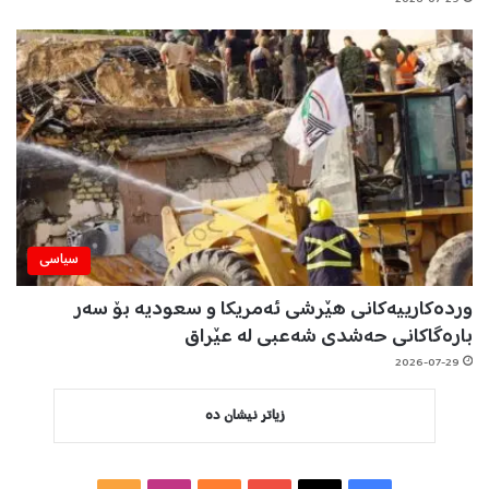
سیاسی
وردەکارییەکانی هێرشی ئەمریکا و سعودیە بۆ سەر
بارەگاکانی حەشدی شەعبی لە عێراق
2026-07-29
زیاتر نیشان دە