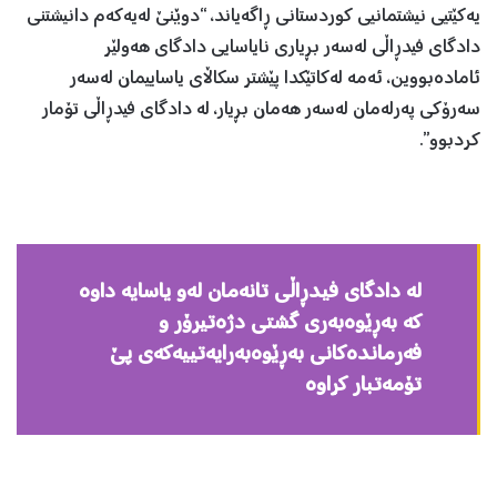
یەکێتیی نیشتمانیی کوردستانی ڕاگەیاند، “دوێنێ لەیەكەم دانیشتنی
دادگای فیدڕاڵی لەسەر بڕیاری نایاسایی دادگای هەولێر
ئامادەبووین، ئەمە لەكاتێكدا پێشتر سكاڵای یاساییمان لەسەر
سەرۆكی پەرلەمان لەسەر هەمان بڕیار، لە دادگای فیدڕاڵی تۆمار
كردبوو”.
لە دادگای فیدڕاڵی تانەمان لەو یاسایە داوە
كە بەڕ‌ێوەبەری گشتی دژەتیرۆر و
فەرماندەكانی بەڕ‌ێوەبەرایەتییەكەی پێ
تۆمەتبار كراوە