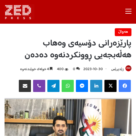
Menu
هه‌واڵ
پارێزەرانی دۆسیەی وەهاب
هەڵەبجەیی ڕوونکردنەوە دەدەن
زێدپرێس
2023-10-30
0
400
4 خولەک خوێندنەوە
Facebook
X
LinkedIn
Messenger
WhatsApp
Telegram
Viber
هاوبه‌شكردن به‌ ئیمه‌یڵ