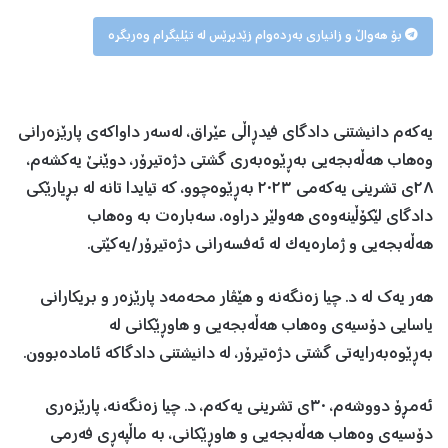
بۆ هەواڵ و زانیاری بەردەوام زێدپرێس لە تێلیگرام وەربگرە
یەكەم دانیشتنی دادگای فیدڕاڵی عێراق، لەسەر داواکەی پارێزەرانی
وەهاب هەڵەبجەیی بەڕێوەبەری گشتی دژەتیرۆر، دوێنێ یەکشەم،
٢٨ی تشرینی یەکەمی ٢٠٢٣ بەڕێوەچوو، کە تیایدا تانە لە بڕیارێکی
دادگای لێکۆڵینەوەی هەولێر دراوە، سەبارەت بە وەهاب
هەڵەبجەیی و ژمارەیەک لە ئەفسەرانی دژەتیرۆر/یەکێتی.
هەر یەك لە د. چیا زەنگەنە و هێڤار محەمەد پارێزەر و بریكارانی
یاسایی دۆسیەی وەهاب هەڵەبجەیی و هاوڕێكانی لە
بەڕێوەبەرایەتی گشتی دژەتیرۆر، لە دانیشتنی دادگاکە ئامادەبوون.
ئەمڕۆ دووشەم، ٣٠ی تشرینی یەکەم، د. چیا زەنگەنە، پارێزەری
دۆسیەی وەهاب هەڵەبجەیی و هاوڕ‌ێكانی، بە ماڵپەڕی فەرمی