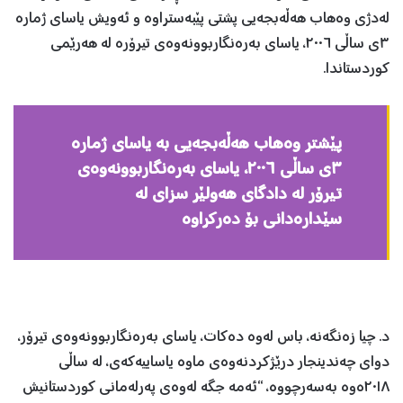
لەدژی وەهاب هەڵەبجەیی پشتی پێبەستراوە و ئەویش یاسای ژمارە
٣ی ساڵی ٢٠٠٦، یاسای بەرەنگاربوونەوەی تیرۆرە لە هەرێمی
کوردستاندا.
پێشتر وەهاب هەڵەبجەیی بە یاسای ژمارە
٣ی ساڵی ٢٠٠٦، یاسای بەرەنگاربوونەوەی
تیرۆر لە دادگای هەولێر سزای لە
سێدارەدانی بۆ دەرکراوە
د. چیا زەنگەنە، باس لەوە دەکات، یاسای بەرەنگاربوونەوەی تیرۆر،
دوای چەندینجار درێژكردنەوەی ماوە یاساییەكەی، لە ساڵی
٢٠١٨ەوە بەسەرچووە، “ئەمە جگە لەوەی پەرلەمانی كوردستانیش