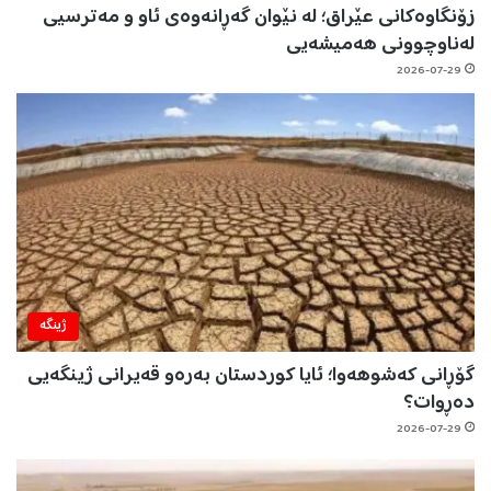
زۆنگاوەکانی عێراق؛ لە نێوان گەڕانەوەی ئاو و مەترسیی
لەناوچوونی هەمیشەیی
2026-07-29
ژینگه‌
گۆڕانی کەشوهەوا؛ ئایا کوردستان بەرەو قەیرانی ژینگەیی
دەڕوات؟
2026-07-29