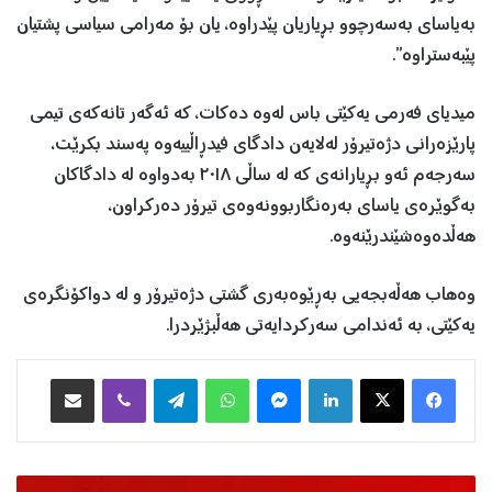
بەیاسای بەسەرچوو بڕ‌یاریان پێدراوە، یان بۆ مەرامی سیاسی پشتیان
پێبەستراوە”.
میدیای فەرمی یەکێتی باس لەوە دەکات، کە ئەگەر تانەكەی تیمی
پارێزەرانی دژەتیرۆر لەلایەن دادگای فیدڕاڵییەوە پەسند بكرێت،
سەرجەم ئەو بڕ‌یارانەی كە لە ساڵی ٢٠١٨ بەدواوە لە دادگاكان
بەگوێرەی یاسای بەرەنگاربوونەوەی تیرۆر دەركراون،
هەڵدەوەشێندرێنەوە.
وەهاب هەڵەبجەیی بەڕێوەبەری گشتی دژەتیرۆر و لە دواکۆنگرەی
یەکێتی، بە ئەندامی سەرکردایەتی هەڵبژێردرا.
Facebook
X
LinkedIn
Messenger
WhatsApp
Telegram
Viber
هاوبه‌شكردن به‌ ئیمه‌یڵ
م