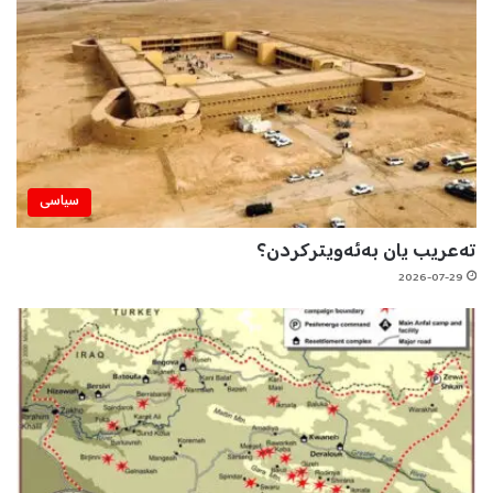
سیاسی
تەعریب یان بەئەویترکردن؟
2026-07-29