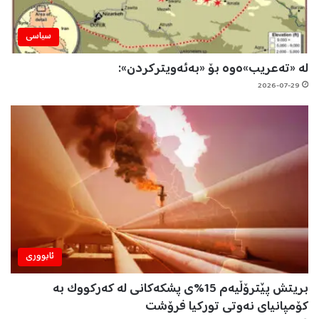
سیاسی
لە «تەعریب»ەوە بۆ «بەئەویترکردن»:
2026-07-29
ئابووری
بریتش پێترۆڵیەم 15%ی پشکەکانی لە کەرکووک بە
کۆمپانیای نەوتی تورکیا فرۆشت