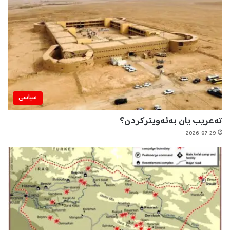
سیاسی
تەعریب یان بەئەویترکردن؟
2026-07-29