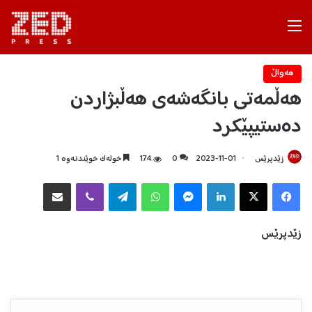
Menu
هه‌واڵ
هەڵمەتی بانگەشەی هەڵبژاردن
دەستیپێکرد
زێدپرێس
2023-11-01
0
174
خولەک خوێندنەوە 1
Facebook
X
LinkedIn
Messenger
WhatsApp
Telegram
Viber
هاوبه‌شكردن به‌ ئیمه‌یڵ
زێدپرێس