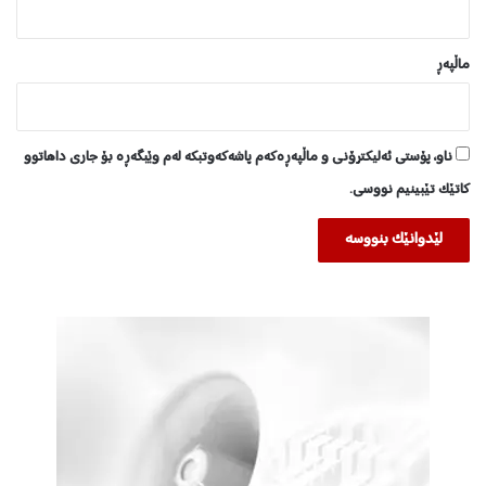
ماڵپه‌ڕ
ناو، پۆستی ئەلیکترۆنی و ماڵپەڕەکەم پاشەکەوتبکە لەم وێبگەڕە بۆ جاری داهاتوو
کاتێک تێبینیم نووسی.