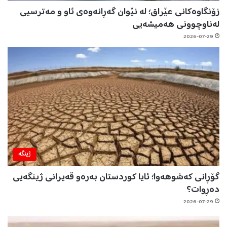
زۆنگاوەکانی عێراق؛ لە نێوان گەڕانەوەی ئاو و مەترسیی
لەناوچوونی هەمیشەیی
2026-07-29
ژینگه‌
گۆڕانی کەشوهەوا؛ ئایا کوردستان بەرەو قەیرانی ژینگەیی
دەڕوات؟
2026-07-29