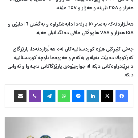
هەزار و ٢٥٨ نێرینە و هەزار و ٦٥٧ مێینە.
هەڵبژاردنەکە بەسەر ١٥ بازنەدا دابەشکراوە و بەگشتی ١٦ ملیۆن و
١٥٨ هەزار و ٧٨٨ هاووڵاتی مافی دەنگدانیان هەیە.
چەقی کێبڕکێی هێزە کوردستانییەکان لەم هەڵبژاردنەدا، پارێزگای
کەرکووک دەبێت بەپلەی یەکەم و هەروەها ناوچە کوردستانییە
دابڕێندراوەکانی دیکە لە چوارچێوەی پارێزگاکانی نەینەوا و ئەوانی
دیکە.
Facebook
X
LinkedIn
Messenger
WhatsApp
Telegram
Viber
هاوبه‌شكردن به‌ ئیمه‌یڵ
و
ە
ز