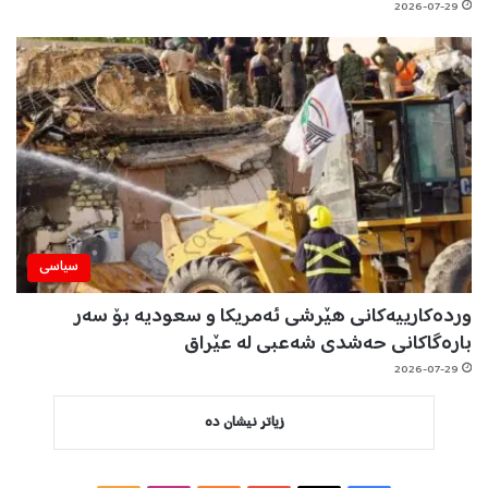
2026-07-29
سیاسی
وردەکارییەکانی هێرشی ئەمریکا و سعودیە بۆ سەر
بارەگاکانی حەشدی شەعبی لە عێراق
2026-07-29
زیاتر نیشان دە