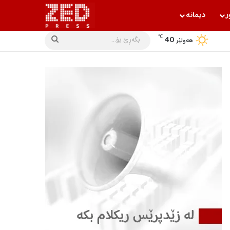
ر
دیمانه‌
℃
40
بگه‌ڕێ
هه‌ولێر
بۆ...