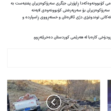
می کۆبوونەوەکەدا ڕاپۆرتی جێگری سەرۆکوەزیران پشتبەست بە
 سەرۆکوەزیران بۆ سەرپەرشتی کۆبوونەوەی لایەنە
تەکانی توندوتیژی دژی ئافرەتان و خستەڕووی ڕاسپاردە و
رودۆخی کارەبا لە هەرێمی کوردستان دەخرێتەڕوو.
ک
و
ر
ە
ی
ە