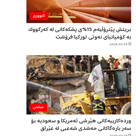
ئابووری
بریتش پێترۆڵیەم 15%ی پشکەکانی لە کەرکووک
بە کۆمپانیای نەوتی تورکیا فرۆشت
2026-07-29
سیاسی
وردەکارییەکانی هێرشی ئەمریکا و سعودیە بۆ
سەر بارەگاکانی حەشدی شەعبی لە عێراق
2026-07-29