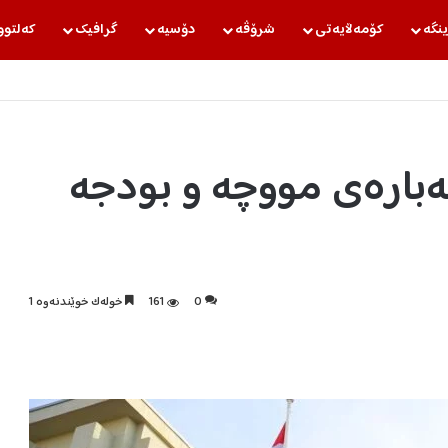
ینگه‌
كۆمه‌ڵایه‌تی
شرۆڤه‌
دۆسیه‌
گرافیك
كه‌لتوو
ەبارەی مووچە و بودجە
0
161
خولەک خوێندنەوە 1