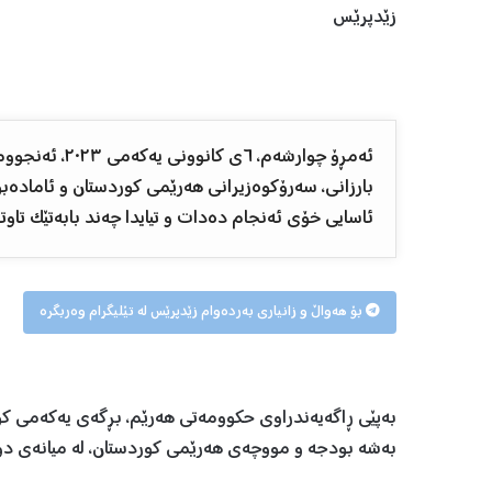
زێدپرێس
ئەمڕۆ چوارشەم،
بارزانی، سەرۆکوەزیرانی هەرێمی کوردستان و ئامادەبو
ئاسایی خۆی ئەنجام دەدات و تیایدا چەند بابەتێک تاو
بۆ هەواڵ و زانیاری بەردەوام زێدپرێس لە تێلیگرام وەربگرە
بەپێی ڕاگەیەندراوی حکوومەتی هەرێم، بڕگەی یەکەمی کۆب
بەشە بودجە و مووچەی هەرێمی کوردستان، لە میانەی دوا