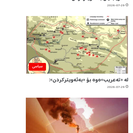
2026-07-29
سیاسی
لە «تەعریب»ەوە بۆ «بەئەویترکردن»:
2026-07-29