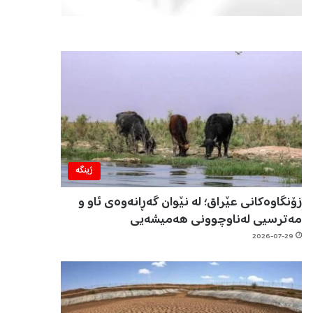
ژینگه‌
زۆنگاوەکانی عێراق؛ لە نێوان گەڕانەوەی ئاو و
مەترسیی لەناوچوونی هەمیشەیی
2026-07-29