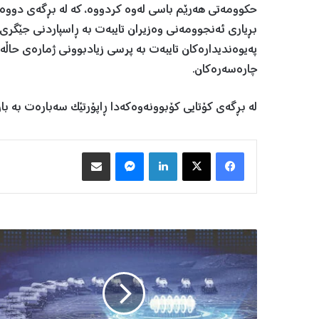
حکوومەتی هەرێم باسی لەوە کردووە، کە لە بڕگەی دووە
بڕیاری ئەنجوومەنی وەزیران تایبەت بە ڕاسپاردنی جێگری
پەیوەندیدارەکان تایبەت بە پرسی زیادبوونی ژمارەی حاڵە
چارەسەرەکان.
لە بڕگەی کۆتایی کۆبوونەوەکەدا ڕاپۆرتێک سەبارەت بە با
Facebook
X
LinkedIn
Messenger
هاوبه‌شكردن به‌ ئیمه‌یڵ
ب
ۆ
ی
ە
ک
ە