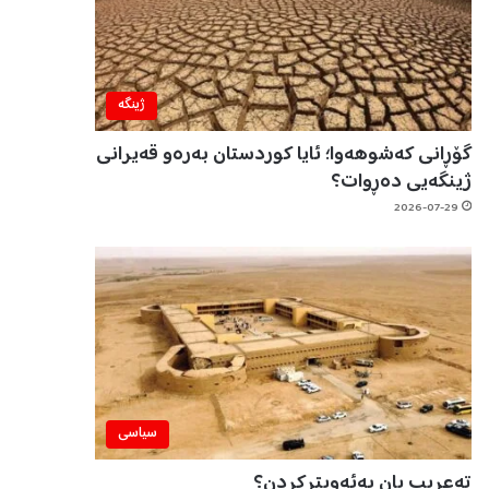
ژینگه‌
گۆڕانی کەشوهەوا؛ ئایا کوردستان بەرەو قەیرانی
ژینگەیی دەڕوات؟
2026-07-29
سیاسی
تەعریب یان بەئەویترکردن؟