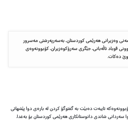
 ٦ی کانوونی یەکەمی ٢٠٢٣، ئەنجوومەنی وەزیرانی هەرێمی کوردستان، بەسەرپەرشتی مەسرور
ونی قوباد تاڵەبانی، جێگری سەرۆکوەزیران، کۆبوونەوەی
توێ دەکات.
وونەوەکە تایبەت دەبێت بە گفتوگۆ کردن لە بارەی دوا پێشهاتی
 سەردانی شاندی دانوستانکاری هەرێمی کوردستان بۆ بەغدا.