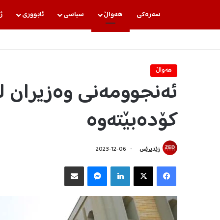
سه‌ره‌كی
هه‌واڵ
سیاسی
ئابووری
ژ
هه‌واڵ
ئەنجوومەنی وەزیران ل
کۆدەبێتەوە
زێدپرێس
2023-12-06
Facebook
X
LinkedIn
Messenger
هاوبه‌شكردن به‌ ئیمه‌یڵ